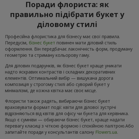
Поради флориста: як
правильно підібрати букет у
діловому стилі
Професійна флористика для бізнесу має свої правила.
Передусім,
бізнес букет
повинен мати діловий стиль
оформлення. Він передбачає лаконічність форм, продуману
геометрію та стриману кольорову гаму.
Для ділових подарунків, як бізнес букет краще уникати
надто яскравих контрастів і складних декоративних
елементів. Оптимальний вибір — вишукана дорога
композиція у строгому стилі або суворий букет у
мінімалізмі, де кожна квітка має своє місце.
Флористи також радять, вибираючи бізнес букет
враховувати формат події: квіти для ділової зустрічі
відрізняються від квітів для офісу чи букета для керівника.
Якщо є сумніви — обираючи бізнес букет, краще надати
перевагу класиці з чіткою формою і спокійною палітрою.Або
запитайте поради у консультантів салону
Flowers.ua
.