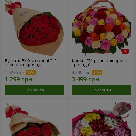
Букет в ЕКО упаковці "15
Кошик "51 різнокольорова
червоних троянд"
троянда"
1 528 грн
4 999 грн
Замовити
Замовити