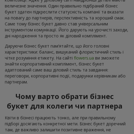
величезне значення. Один правильно підібраний бізнес
букет здатен підкреслити статусність компанії та вказати
на повагу до партнерів, перспективність та хороший смак.
Саме тому бізнес букет давно став універсальним
інструментом комунікації. Його дарують на урочисті заходи,
дні народження та просто як діловий комплімент.
Даруючи бізнес букет пам’ятайте, що його головні
характеристики: баланс, вишуканий флористичний стиль і
чітке розуміння етикету. На сайті
flowers.ua
ви зможете
знайти корпоративний комплімент, бізнес букет
адаптований саме ваш діловий стиль та завдання:
переговори, корпоративні події, подарунки керівникам або
партнерам.
Чому варто обрати бізнес
букет для колеги чи партнера
Квіти в бізнесі працюють тонко, але при правильному
підборі досягають конкретної мети. Бізнес букет доречний
там, де важливо залишити позитивне враження, не