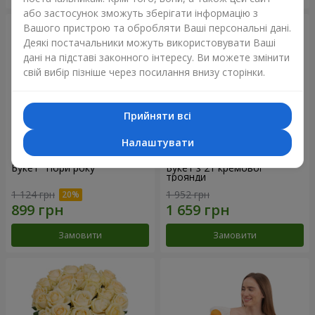
або застосунок зможуть зберігати інформацію з
Вашого пристрою та обробляти Ваші персональні дані.
Деякі постачальники можуть використовувати Ваші
дані на підставі законного інтересу. Ви можете змінити
свій вибір пізніше через посилання внизу сторінки.
Прийняти всі
Налаштувати
Букет "Пори року"
Букет з 21 кремової
троянди
1 124 грн
1 952 грн
Замовити
Замовити