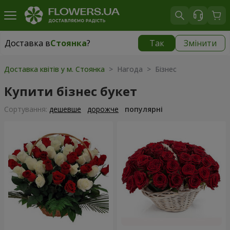
Доставка в
Стоянка
?
Так
Змінити
Доставка в
Стоянка
|
безкоштовно
Доставка квітів у м. Стоянка
> Нагода > Бізнес
Купити бізнес букет
Сортування:
дешевше
дорожче
популярні