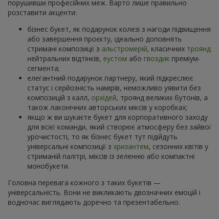
порушивши професійних меж. Варто лише правильно
розставити акценти:
бізнес букет, як подарунок колезі з нагоди підвищення
або завершення проєкту, ідеально доповнять
стримані композиції з
альстромерій
, класичних
троянд
нейтральних відтінків,
еустом
або
гвоздик
преміум-
сегмента;
елегантний подарунок партнеру, який підкреслює
статус і серйозність намірів, неможливо уявити без
композицій з калл,
орхідей
, троянд великих бутонів, а
також лаконічних авторських міксів у коробках;
якщо ж ви шукаєте букет для корпоративного заходу
для всієї команди, який створює атмосферу без зайвої
урочистості, то як бізнес букет тут підійдуть
універсальні композиції з
хризантем
, сезонних квітів у
стриманій палітрі, міксів із зеленню або компактні
монобукети.
Головна перевага кожного з таких букетів —
універсальність. Вони не викликають двозначних емоцій і
водночас виглядають доречно та презентабельно.