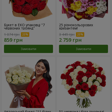
Букет в ЕКО упаковці "7
25 різнокольорових
червоних троянд"
хризантем!
1 074 грн
3 449 грн
Замовити
Замовити
Авторський букет "11 білих
51 червона і біла троянда!