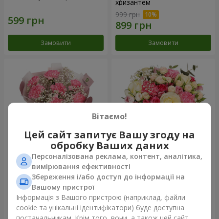
хризантем
999 грн
Замовити
Замовити
Вітаємо!
Цей сайт запитує Вашу згоду на
обробку Ваших даних
Персоналізована реклама, контент, аналітика,
Букет "Королева
Квіти в коробці "Помпадур"
вимірювання ефективності
Карибського моря"
Збереження і/або доступ до інформації на
1 374 грн
2 124 грн
Вашому пристрої
Інформація з Вашого пристрою (наприклад, файли
cookie та унікальні ідентифікатори) буде доступна
Замовити
Замовити
постачальникам. Крім того, вони, а також цей сайт