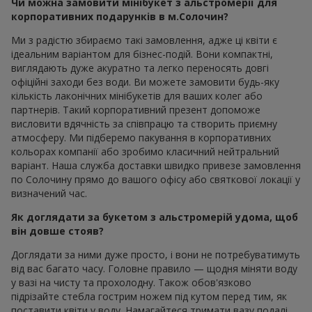
Чи можна замовити мінібукет з альстромерії для
корпоративних подарунків в м.Солочин?
Ми з радістю збираємо такі замовлення, адже ці квіти є
ідеальним варіантом для бізнес-подій. Вони компактні,
виглядають дуже акуратно та легко переносять довгі
офіційні заходи без води. Ви можете замовити будь-яку
кількість лаконічних мінібукетів для ваших колег або
партнерів. Такий корпоративний презент допоможе
висловити вдячність за співпрацю та створить приємну
атмосферу. Ми підберемо пакування в корпоративних
кольорах компанії або зробимо класичний нейтральний
варіант. Наша служба доставки швидко привезе замовлення
по Солочину прямо до вашого офісу або святкової локації у
визначений час.
Як доглядати за букетом з альстромерій удома, щоб
він довше стояв?
Доглядати за ними дуже просто, і вони не потребуватимуть
від вас багато часу. Головне правило — щодня міняти воду
у вазі на чисту та прохолодну. Також обов'язково
підрізайте стебла гострим ножем під кутом перед тим, як
поставити квіти у воду. Намагайтеся тримати вазу подалі