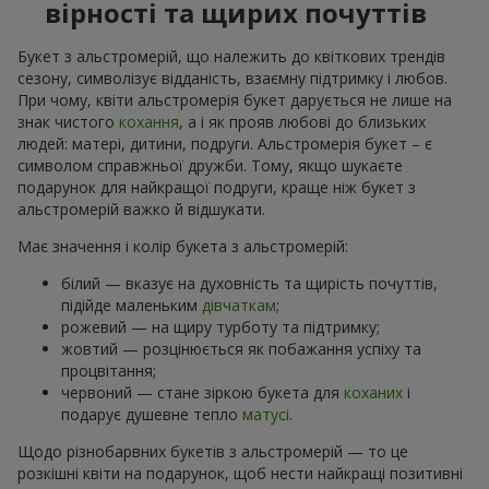
вірності та щирих почуттів
Букет з альстромерій, що належить до квіткових трендів
сезону, символізує відданість, взаємну підтримку і любов.
При чому, квіти альстромерія букет дарується не лише на
знак чистого
кохання
, а і як прояв любові до близьких
людей: матері, дитини, подруги. Альстромерія букет – є
символом справжньої дружби. Тому, якщо шукаєте
подарунок для найкращої подруги, краще ніж букет з
альстромерій важко й відшукати.
Має значення і колір букета з альстромерій:
білий — вказує на духовність та щирість почуттів,
підійде маленьким
дівчаткам
;
рожевий — на щиру турботу та підтримку;
жовтий — розцінюється як побажання успіху та
процвітання;
червоний — стане зіркою букета для
коханих
і
подарує душевне тепло
матусі
.
Щодо різнобарвних букетів з альстромерій — то це
розкішні квіти на подарунок, щоб нести найкращі позитивні