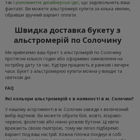
так і
різноманітні дизайнерські ідеї
, що задовольнять ваші
фантазії. Ви можете альстромерії купити за кілька хвилин,
обравши зручний варіант оплати.
Швидка доставка букету з
альстромерій по Солочину
Ми привеземо ваш букет з альстромерій по Солочину
протягом кількох годин або оформимо замовлення на
потрібну дату та час. Кур’єри працюють в ранкові і вечірні
часи. Букет з альстромерією купити можна у вихідні та
святкові дні.
FAQ
Які кольори альстромерій є в наявності в м. Солочин?
У нашому асортименті в м. Солочин завжди є величезний
вибір відтінків. Ви можете обрати білі, жовті, яскраво-
червоні, фіолетові або ніжно-рожеві бутони. Ці квіти
вражають своєю палітрою, тому ми легко підберемо
варіант под ваш настрій. Кожна гілочка поєднує в собі