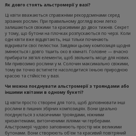
Як довго стоять альстромерії у вазі?
Ці квіти вважаються справжніми рекордсменами серед
зрізаних рослин. При правильному догляді вони легко
залишаються свіжими та красивими до двох тижнів. Секрет
у тому, що бутони на гілочках розпускаються по черзі. Коли
одні квіти вже відцвітають, інші тільки починають
відкривати свої пелюстки. Завдяки цьому композиція щодня
змінюється і довго тішить око в кімнаті. Головне — вчасно
прибирати зів'ялі елементи, щоб звільнить місце для нових.
Ми привозимо рослини у м. Солочин максимально свіжими,
тому ви точно встигнете насолодитися їхньою природною
красою та стійкістю у вазі.
Чи можна поєднувати альстромерії з трояндами або
іншими квітами в одному букеті?
Ці квіти просто створені для того, щоб доповнювати інші
рослини в пишних збірних композиціях. Вони ідеально
поєднуються з класичними трояндами, ніжними
хризантемами, витонченими ліліями чи герберами.
Альстромерії чудово заповнюють простір між великими
бутонами. Вони створюють об'єм та красивий повітряний