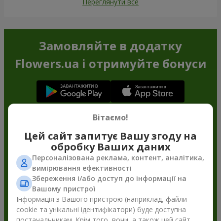
Переглянути все
Замовляйте в додатку
Flowers.ua і отримуйте бонуси
Вітаємо!
Цей сайт запитує Вашу згоду на
обробку Ваших даних
Персоналізована реклама, контент, аналітика,
вимірювання ефективності
Збереження і/або доступ до інформації на
Вашому пристрої
Інформація з Вашого пристрою (наприклад, файли
cookie та унікальні ідентифікатори) буде доступна
постачальникам. Крім того, вони, а також цей сайт