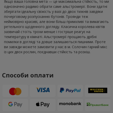
Якщо ваша головна мета — це максимальна стійкість, то ми
однозначно радимо обрати саме альстромерії. Вони здатні
зберігати ідеальну свіжість у вазі до двох тижнів завдяки
почерговому розпусканню бутонів. Троянди теж
неймовірно красиві, але вони більш примхливі та вимагають
ретельного щоденного догляду. Класична королева квітів
зазвичай стоїть трохи менше і гостріше реагує на
температуру в кімнаті. Альстромерії прощають дрібні
помилки в догляді та довше залишаються пишними. Проте
ви завжди можете замовити у нас в м. Солочин гарний мікс
із цих двох рослин, поєднавши стійкість та розкіш.
Способи оплати