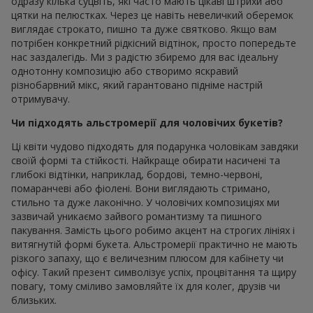
одразу кілька суцвіть, які часто мають цікаві штрихи або
цятки на пелюстках. Через це навіть невеличкий оберемок
виглядає строкато, пишно та дуже святково. Якщо вам
потрібен конкретний рідкісний відтінок, просто попередьте
нас заздалегідь. Ми з радістю збиремо для вас ідеальну
однотонну композицію або створимо яскравий
різнобарвний мікс, який гарантовано підніме настрій
отримувачу.
Чи підходять альстромерії для чоловічих букетів?
Ці квіти чудово підходять для подарунка чоловікам завдяки
своїй формі та стійкості. Найкраще обирати насичені та
глибокі відтінки, наприклад, бордові, темно-червоні,
помаранчеві або фіолені. Вони виглядають стримано,
стильно та дуже лаконічно. У чоловічих композиціях ми
зазвичай уникаємо зайвого романтизму та пишного
пакування. Замість цього робимо акцент на строгих лініях і
витягнутій формі букета. Альстромерії практично не мають
різкого запаху, що є величезним плюсом для кабінету чи
офісу. Такий презент символізує успіх, процвітання та щиру
повагу, тому сміливо замовляйте їх для колег, друзів чи
близьких.