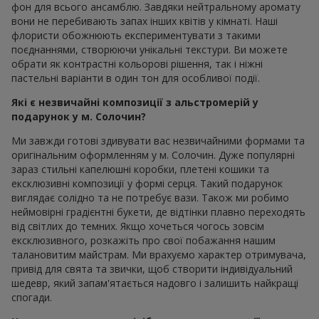
фон для всього ансамблю. Завдяки нейтральному аромату
вони не перебивають запах інших квітів у кімнаті. Наші
флористи обожнюють експериментувати з такими
поєднаннями, створюючи унікальні текстури. Ви можете
обрати як контрастні кольорові рішення, так і ніжні
пастельні варіанти в один тон для особливої події.
Які є незвичайні композиції з альстромерій у
подарунок у м. Солочин?
Ми завжди готові здивувати вас незвичайними формами та
оригінальним оформленням у м. Солочин. Дуже популярні
зараз стильні капелюшні коробки, плетені кошики та
ексклюзивні композиції у формі серця. Такий подарунок
виглядає солідно та не потребує вази. Також ми робимо
неймовірні градієнтні букети, де відтінки плавно переходять
від світлих до темних. Якщо хочеться чогось зовсім
ексклюзивного, розкажіть про свої побажання нашим
талановитим майстрам. Ми врахуємо характер отримувача,
привід для свята та звички, щоб створити індивідуальний
шедевр, який запам'ятається надовго і залишить найкращі
спогади.