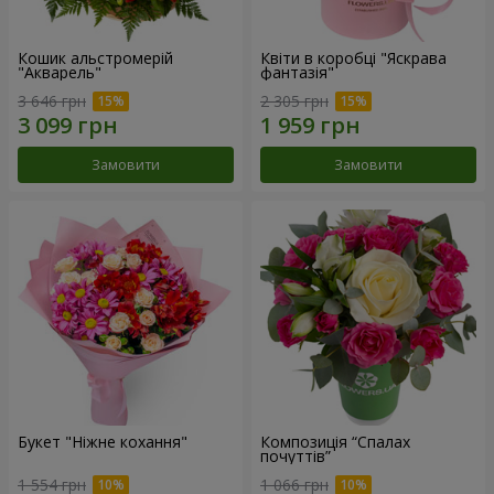
Кошик альстромерій
Квіти в коробці "Яскрава
"Акварель"
фантазія"
3 646 грн
2 305 грн
Замовити
Замовити
Букет "Ніжне кохання"
Композиція “Спалах
почуттів”
1 554 грн
1 066 грн