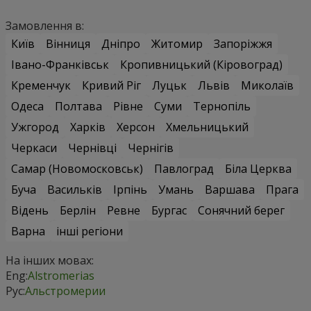
Замовлення в:
Київ
Вінниця
Дніпро
Житомир
Запоріжжя
Івано-Франківськ
Кропивницький (Кіровоград)
Кременчук
Кривий Ріг
Луцьк
Львів
Миколаїв
Одеса
Полтава
Рівне
Суми
Тернопіль
Ужгород
Харків
Херсон
Хмельницький
Черкаси
Чернівці
Чернігів
Самар (Новомосковськ)
Павлоград
Біла Церква
Буча
Васильків
Ірпінь
Умань
Варшава
Прага
Відень
Берлін
Ревне
Бургас
Сонячний берег
Варна
інші регіони
На інших мовах:
Eng:
Alstromerias
Рус:
Альстромерии