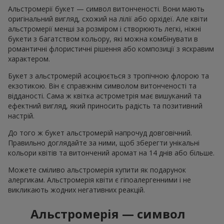
Альстромерії букет — символ витонченості. Вони мають
оригінальний вигляд, схожий на лілії або орхідеї. Але квіти
альстромерії менші за розміром і створюють легкі, ніжні
букети з багатством кольору, які можна комбінувати в
романтичні флористичні рішення або композиції з яскравим
характером.
Букет з альстромерій асоціюється з тропічною флорою та
екзотикою. Він є справжнім символом витонченості та
відданості. Сама ж квітка астрометрія має вишуканий та
ефектний вигляд, який приносить радість та позитивний
настрій.
До того ж букет альстромерій напрочуд довговічний.
Правильно доглядайте за ними, щоб зберегти унікальні
кольори квітів та витончений аромат на 14 днів або більше.
Можете сміливо альстромерія купити як подарунок
алергикам. Альстромерія квіти є гіпоалергенними і не
викликають жодних негативних реакцій.
Альстромерія — символ