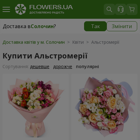
Доставка в
Солочин
?
Так
Змінити
Доставка в
Солочин
|
1000 грн
Доставка квітів у м. Солочин
> Квіти > Альстромерії
Купити Альстромерії
Сортування:
дешевше
дорожче
популярні