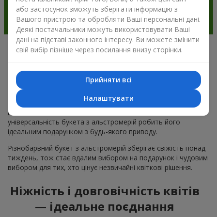
або застосунок зможуть зберігати інформацію з
Вашого пристрою та обробляти Ваші персональні дані.
Деякі постачальники можуть використовувати Ваші
дані на підставі законного інтересу. Ви можете змінити
свій вибір пізніше через посилання внизу сторінки.
Чому варто вибрати букет з
альстромерії в м.Солочин
Прийняти всі
Альстромерія квітка — це ніжність і естетика в одному
Налаштувати
букеті. Чарівні кольори пелюсток і незвична форма ніжних
квітів подобається багатьом
жінкам
та
чоловікам
, а
універсальність букета з альстромерій робить його
ідеальним подарунком з будь-якого приводу.
Різнобарвний букет з альстромерій зберігає свіжість понад
тиждень, тож стає вдалим вибором на подарунок і чудовим
вибором для тих, хто цінує незвичайні квіткові рішення.
Ніжність і довговічність квітів
— ідеальне поєднання