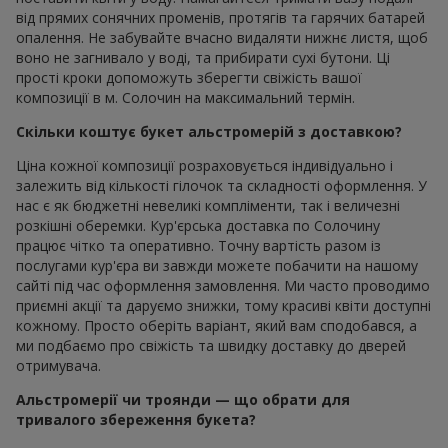
від прямих сонячних променів, протягів та гарячих батарей
опалення. Не забувайте вчасно видаляти нижнє листя, щоб
воно не загнивало у воді, та прибирати сухі бутони. Ці
прості кроки допоможуть зберегти свіжість вашої
композиції в м. Солочин на максимальний термін.
Скільки коштує букет альстромерій з доставкою?
Ціна кожної композиції розраховується індивідуально і
залежить від кількості гілочок та складності оформлення. У
нас є як бюджетні невеликі компліменти, так і величезні
розкішні оберемки. Кур'єрська доставка по Солочину
працює чітко та оперативно. Точну вартість разом із
послугами кур'єра ви завжди можете побачити на нашому
сайті під час оформлення замовлення. Ми часто проводимо
приємні акції та даруємо знижки, тому красиві квіти доступні
кожному. Просто оберіть варіант, який вам сподобався, а
ми подбаємо про свіжість та швидку доставку до дверей
отримувача.
Альстромерії чи троянди — що обрати для
тривалого збереження букета?