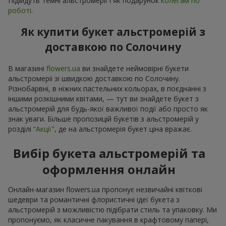
Підійдуть темні альстромерії і як подарунок
колегам по
роботі
.
Як купити букет альстромерій з
доставкою по Солочину
В магазині
flowers.ua
ви знайдете неймовірні букети
альстромеріі зі швидкою доставкою по Солочину.
Різнобарвні, в ніжних пастельних кольорах, в поєднанні з
іншими розкішними квітами, — тут ви знайдете букет з
альстромерій для будь-якої важливої події або просто як
знак уваги. Більше пропозицій букетів з альстромерій у
розділі
“Акції"
, де на альстромерія букет ціна вражає.
Вибір букета альстромерій та
оформлення онлайн
Онлайн-магазин flowers.ua пропонує незвичайні квіткові
шедеври та романтичні флористичні ідеї букета з
альстромерій з можливістю підібрати стиль та упаковку. Ми
пропонуємо, як класичне пакування в крафтовому папері,