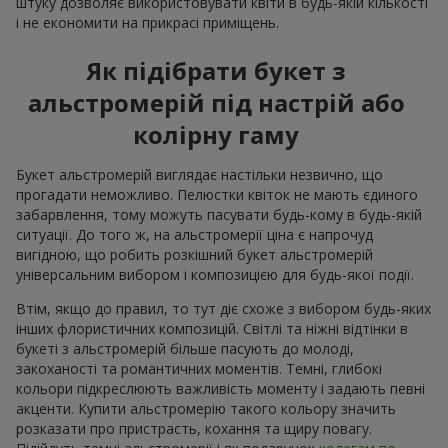
штуку дозволяє використовувати квіти в будь-якій кількості
і не економити на прикрасі приміщень.
Як підібрати букет з
альстромерій під настрій або
колірну гаму
Букет альстромерій виглядає настільки незвично, що
прогадати неможливо. Пелюстки квіток не мають єдиного
забарвлення, тому можуть пасувати будь-кому в будь-якій
ситуації. До того ж, на альстромерії ціна є напрочуд
вигідною, що робить розкішний букет альстромерій
універсальним вибором і композицією для будь-якої події.
Втім, якщо до правил, то тут діє схоже з вибором будь-яких
інших флористичних композицій. Світлі та ніжні відтінки в
букеті з альстромерій більше пасують до молоді,
закоханості та романтичних моментів. Темні, глибокі
кольори підкреслюють важливість моменту і задають певні
акценти. Купити альстромерію такого кольору значить
розказати про пристрасть, кохання та щиру повагу.