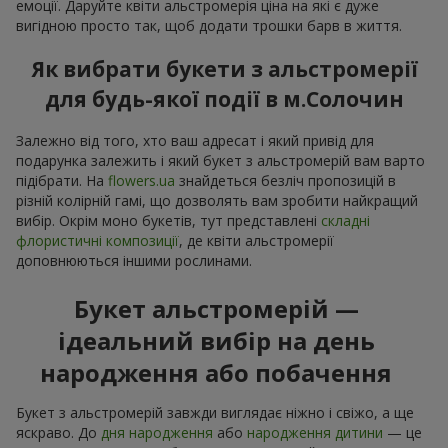
емоції. Даруйте квіти альстромерія ціна на які є дуже
вигідною просто так, щоб додати трошки барв в життя.
Як вибрати букети з альстромерії
для будь-якої події в м.Солочин
Залежно від того, хто ваш адресат і який привід для
подарунка залежить і який букет з альстромерій вам варто
підібрати. На
flowers.ua
знайдеться безліч пропозицій в
різній колірній гамі, що дозволять вам зробити найкращий
вибір. Окрім моно букетів, тут представлені
складні
флористичні композиції
, де квіти альстромерії
доповнюються іншими рослинами.
Букет альстромерій —
ідеальний вибір на день
народження або побачення
Букет з альстромерій завжди виглядає ніжно і свіжо, а ще
яскраво. До
дня народження
або
народження дитини
— це