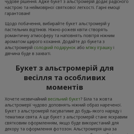
чудове рішення. Адже букет з альстромерій додає радісного
настрою та неймовірної святкової легкості. Гарні емоції
гарантовані!
Щодо побачення, вибирайте букет альстромерій у
пастельних відтінків. Ніжно-рожеві квіти створять
романтичну атмосферу та наповнять повітря ніжним
ароматом щирого кохання. Додайте до букета з
альстромерій
солодкий подарунок
або
м’яку іграшку
і
дівчина буде в захваті.
Букет з альстромерій для
весілля та особливих
моментів
Хочете незвичайний
весільний букет
? Біла та жовта
альстромерії чудово доповнять ніжний образ нареченої.
Букет з альстромерій пасуватиме до будь-якого наряду і
тематики свята. А ще букет з альстромерій стане яскравим
святковим оформленням, якщо буде використаний для
декору та оформлення фотозон. Альстромерія ціна за