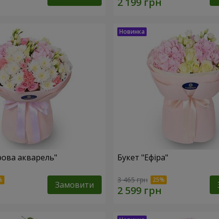
рова акварель"
Букет "Ефіра"
3 465 грн
Замовити