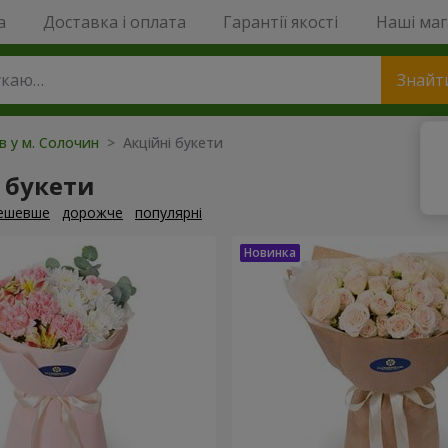
a
Доставка і оплата
Гарантії якості
Наші ма
Знайт
ів у м. Солочин
> Акційні букети
 букети
ешевше
дорожче
популярні