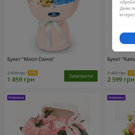
обробля
Деякі 
інтерес
Букет "Moon Dance"
Букет "Kama
2 656 грн
3 465 грн
Замовити