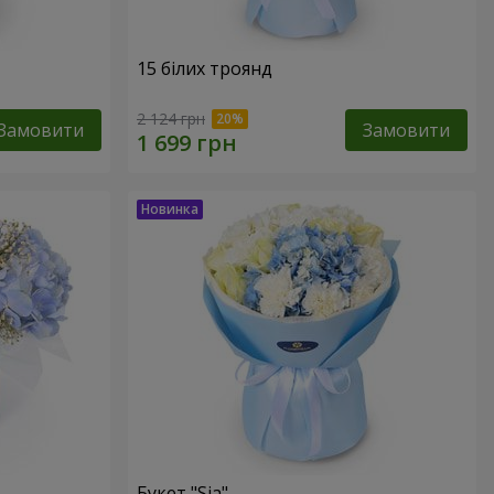
15 білих троянд
2 124 грн
Замовити
Замовити
Букет "Sia"