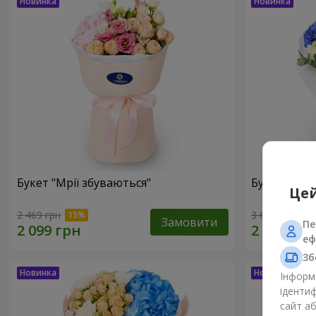
Букет "Мрії збуваються"
Букет "Мрії
Цей
2 469 грн
3 624 грн
Замовити
Пе
еф
Зб
Інформа
ідентиф
сайт а