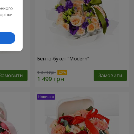
онного
орінки.
Бенто-букет "Modern"
1 874 грн
Замовити
Замовити