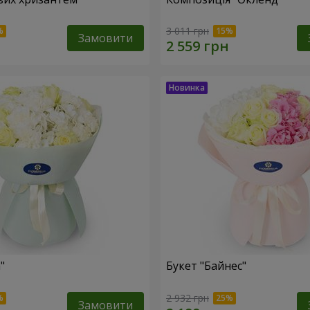
3 011 грн
Замовити
"
Букет "Байнес"
2 932 грн
Замовити