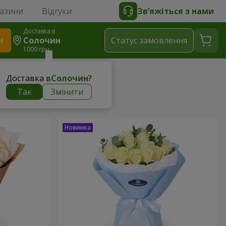
газини
Відгуки
Зв’яжіться з нами
Доставка в
и
Солочин
Статус замовлення
1000 грн
Доставка в
Солочин
?
Так
Змінити