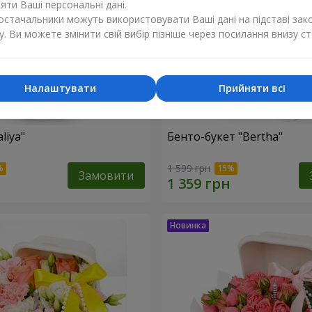
ти Ваші персональні дані.
постачальники можуть використовувати Ваші дані на підставі зак
у. Ви можете змінити свій вибір пізніше через посилання внизу ст
Налаштувати
Прийняти всі
liya"
Бенто-букет "Bertha"
1 599 грн
Замовити