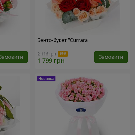
Бенто-букет "Currara"
2 116 грн
Замовити
Замовити