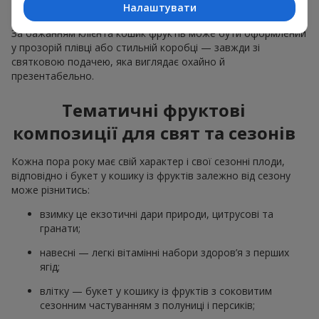
Налаштувати
відповідні до події декоративні елементи.
За бажанням клієнта кошик фруктів може бути оформлений
у прозорій плівці або стильній коробці — завжди зі
святковою подачею, яка виглядає охайно й
презентабельно.
Тематичні фруктові
композиції для свят та сезонів
Кожна пора року має свій характер і свої сезонні плоди,
відповідно і букет у кошику із фруктів залежно від сезону
може різнитись:
взимку це екзотичні дари природи, цитрусові та
гранати;
навесні — легкі вітамінні набори здоров’я з перших
ягід;
влітку — букет у кошику із фруктів з соковитим
сезонним частуванням з полуниці і персиків;