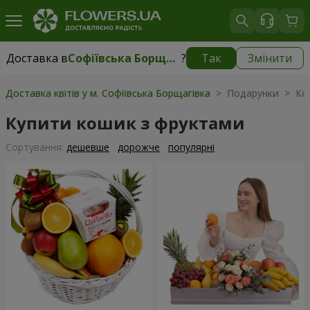
Доставка в
Софіївська Борщагівка
?
Так
Змінити
Доставка в
Софіївська Борщагівка
|
безкоштовно
Доставка квітів у м. Софіївська Борщагівка
> Подарунки > Кош
Купити кошик з фруктами
Сортування:
дешевше
дорожче
популярні