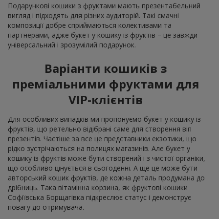
Подарункові кошики з фруктами мають презентабельний
вигляд і підходять для різних аудиторій. Такі смачні
композиції добре сприймаються колективами та
партнерами, адже букет у кошику із фруктів – це завжди
універсальний і зрозумілий подарунок.
Варіанти кошиків з
преміальними фруктами для
VIP-клієнтів
Для особливих випадків ми пропонуємо букет у кошику із
фруктів, що ретельно відібрані саме для створення віп
презентів. Частіше за все це представники екзотики, що
рідко зустрічаються на полицях магазинів. Але букет у
кошику із фруктів може бути створений і з чистої органіки,
що особливо цінується в сьогоденні. А ще це може бути
авторський кошик фруктів, де кожна деталь продумана до
дрібниць. Така вітамінна корзина, як фруктові кошики
Софіївська Борщагівка підкреслює статус і демонструє
повагу до отримувача.