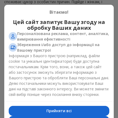
споживає цукор з особистих причин. Підійде і жінкам, і
чоловікам
.
Вітаємо!
У кожному кошику — ароматні плоди, зібрані в гармонійний
Цей сайт запитує Вашу згоду на
плодовий мікс. Букет у кошику із фруктів може являти
собою вишукану солодку корзинку або стриманий еко-набір
обробку Ваших даних
із сезонних фруктів. Букет у кошику із фруктів, як
Персоналізована реклама, контент, аналітика,
натуральний комплімент завжди виглядає доречно і
до дня
вимірювання ефективності
народження
, і
до народження дитини
і до певної
бізнес-
Збереження і/або доступ до інформації на
події
.
Вашому пристрої
Інформація з Вашого пристрою (наприклад, файли
Ідеї для оформлення кошика
cookie та унікальні ідентифікатори) буде доступна
постачальникам. Крім того, вони, а також цей сайт
фруктів у подарунок
або застосунок зможуть зберігати інформацію з
Вашого пристрою та обробляти Ваші персональні дані.
Емоційне забарвлення, яке несе букет у кошику із фруктів
Деякі постачальники можуть використовувати Ваші
залежить від оформлення. Воно має значення не менше,
дані на підставі законного інтересу. Ви можете змінити
ніж вміст. Саме святкове оформлення перетворює
свій вибір пізніше через посилання внизу сторінки.
звичайний букет у кошику із фруктів на гастрономічний
подарунок. Ми у компанії
Flowers.ua
завжди дотримуємося
побажань клієнта, створюючи декор. При формуванні
композиції букет у кошику із фруктів використовуються
Прийняти всі
натуральні матеріали, продумана упаковка смаку, і звісно