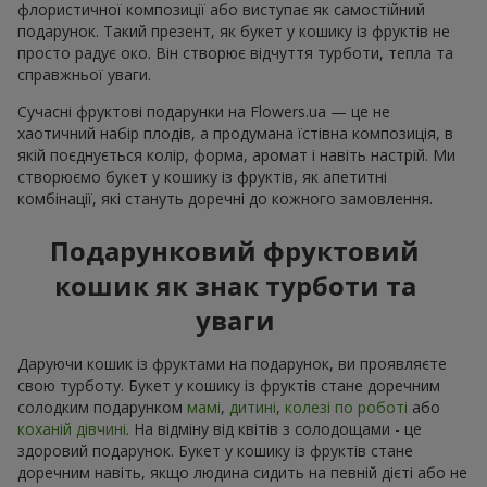
флористичної композиції або виступає як самостійний
подарунок. Такий презент, як букет у кошику із фруктів не
просто радує око. Він створює відчуття турботи, тепла та
справжньої уваги.
Сучасні фруктові подарунки на Flowers.ua — це не
хаотичний набір плодів, а продумана їстівна композиція, в
якій поєднується колір, форма, аромат і навіть настрій. Ми
створюємо букет у кошику із фруктів, як апетитні
комбінації, які стануть доречні до кожного замовлення.
Подарунковий фруктовий
кошик як знак турботи та
уваги
Даруючи кошик із фруктами на подарунок, ви проявляєте
свою турботу. Букет у кошику із фруктів стане доречним
солодким подарунком
мамі
,
дитині
,
колезі по роботі
або
коханій дівчині
. На відміну від квітів з солодощами - це
здоровий подарунок. Букет у кошику із фруктів стане
доречним навіть, якщо людина сидить на певній дієті або не