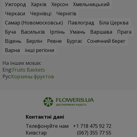
Ужгород
Харків
Херсон
Хмельницький
Черкаси
Чернівці
Чернігів
Самар (Новомосковськ)
Павлоград
Біла Церква
Буча
Васильків
Ірпінь
Умань
Варшава
Прага
Відень
Берлін
Ревне
Бургас
Сонячний берег
Варна
інші регіони
На інших мовах:
Eng:
Fruits Baskets
Рус:
Корзины фруктов
Контактні дані
Телефонуйте нам
+1 718 475 92 72
Київстар
(067) 355 77 55