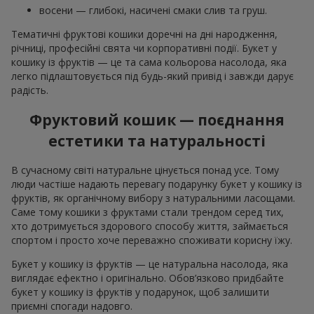
восени — глибокі, насичені смаки слив та груш.
Тематичні фруктові кошики доречні на дні народження,
річниці, професійні свята чи корпоративні події. Букет у
кошику із фруктів — це та сама кольорова насолода, яка
легко підлаштовується під будь-який привід і завжди дарує
радість.
Фруктовий кошик — поєднання
естетики та натуральності
В сучасному світі натуральне цінується понад усе. Тому
люди частіше надають перевагу подарунку букет у кошику із
фруктів, як органічному вибору з натуральними ласощами.
Саме тому кошики з фруктами стали трендом серед тих,
хто дотримується здорового способу життя, займається
спортом і просто хоче переважно споживати корисну їжу.
Букет у кошику із фруктів — це натуральна насолода, яка
виглядає ефектно і оригінально. Обов’язково придбайте
букет у кошику із фруктів у подарунок, щоб залишити
приємні спогади надовго.