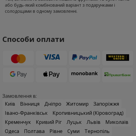
або будь-який комбінований варіант з подарунками і
солодощами в одному замовленні.
Способи оплати
Замовлення в:
Київ
Вінниця
Дніпро
Житомир
Запоріжжя
Івано-Франківськ
Кропивницький (Кіровоград)
Кременчук
Кривий Ріг
Луцьк
Львів
Миколаїв
Одеса
Полтава
Рівне
Суми
Тернопіль