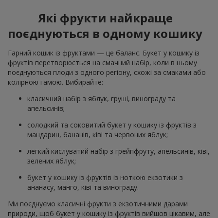
Які фрукти найкраще
поєднуються в одному кошику
Гарний кошик із фруктами — це баланс. Букет у кошику із
фруктів перетворюється на смачний набір, коли в ньому
поєднуються плоди з одного регіону, схожі за смаками або
колірною гамою. Вибирайте:
класичний набір з яблук, груші, винограду та
апельсинів;
солодкий та соковитий букет у кошику із фруктів з
мандарин, бананів, ківі та червоних яблук;
легкий кислуватий набір з грейпфруту, апельсинів, ківі,
зелених яблук;
букет у кошику із фруктів із ноткою екзотики з
ананасу, манго, ківі та винограду.
Ми поєднуємо класичні фрукти з екзотичними дарами
природи, щоб букет у кошику із фруктів вийшов цікавим, але