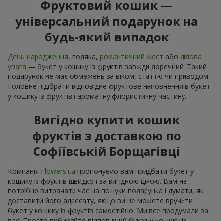
Фруктовий кошик —
універсальний подарунок на
будь-який випадок
День народження
, подяка,
романтичний жест
або
ділова
увага
— букет у кошику із фруктів завжди доречний. Такий
подарунок не має обмежень за віком, статтю чи приводом.
Головне підібрати відповідне фруктове наповнення в букет
у кошику із фруктів і ароматну флористичну частину.
Вигідно купити кошик
фруктів з доставкою по
Софіївській Борщагівці
Компанія
Flowers.ua
пропонуємо вам придбати букет у
кошику із фруктів швидко і за вигідною ціною. Вам не
потрібно витрачати час на пошуки подарунка і думати, як
доставити його адресату, якщо ви не можете вручити
букет у кошику із фруктів самостійно. Ми все продумали за
вас! Просто вибирайте відповідний букет у кошику із