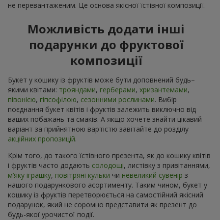
не перевантаженим. Це основа якісної їстівної композиції.
Можливість додати інші
подарунки до фруктової
композиції
Букет у кошику із фруктів може бути доповнений будь–
якими квітами:
трояндами
,
герберами
,
хризантемами
,
півонією
,
гіпсофілою
,
сезонними рослинами
. Вибір
поєднання букет квітів і фруктів залежить виключно від
ваших побажань та смаків. А якщо хочете знайти цікавий
варіант за прийнятною вартістю завітайте до розділу
акційних пропозицій
.
Крім того, до такого їстівного презента, як до кошику квітів
і фруктів часто додають
солодощі
, листівку з привітаннями,
м’яку іграшку
,
повітряні кульки
чи
невеликий сувенір
з
нашого подарункового асортименту. Таким чином, букет у
кошику із фруктів перетворюється на самостійний якісний
подарунок, який не соромно представити як презент до
будь-якої урочистої події.