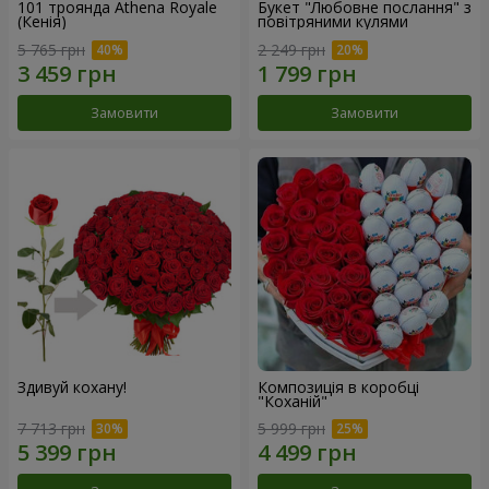
101 троянда Athena Royale
Букет "Любовне послання" з
(Кенія)
повітряними кулями
5 765 грн
2 249 грн
Замовити
Замовити
Здивуй кохану!
Композиція в коробці
"Коханій"
7 713 грн
5 999 грн