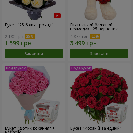
Букет "25 білих троянд"
Гігантський бежевий
ведмедик і 25 червоних
троянд
2 132 грн
4 374 грн
Замовити
Замовити
Букет "Дотик кохання" +
Букет "Коханій та єдиній"
Raffaello