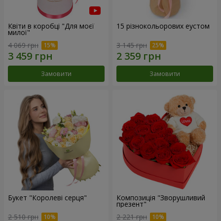
Квіти в коробці "Для моєї
15 різнокольорових еустом
милої"
4 069 грн
3 145 грн
Замовити
Замовити
Букет "Королеві серця"
Композиція "Зворушливий
презент"
2 510 грн
2 221 грн