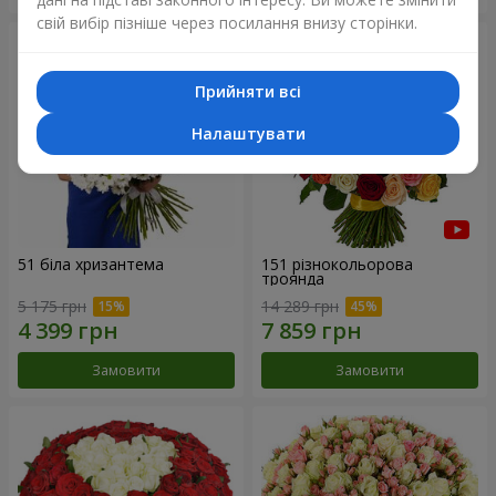
свій вибір пізніше через посилання внизу сторінки.
Прийняти всі
Налаштувати
51 біла хризантема
151 різнокольорова
троянда
5 175 грн
14 289 грн
Замовити
Замовити