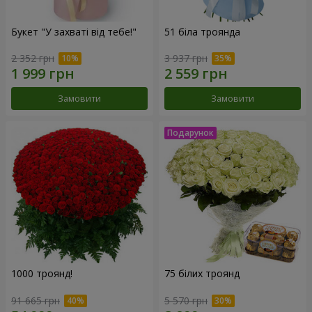
Букет "У захваті від тебе!"
51 біла троянда
2 352 грн
3 937 грн
Замовити
Замовити
1000 троянд!
75 білих троянд
91 665 грн
5 570 грн