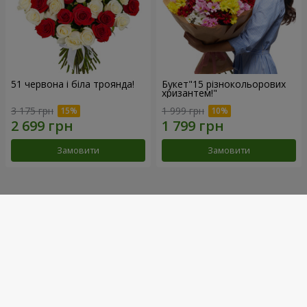
51 червона і біла троянда!
Букет"15 різнокольорових
хризантем!"
3 175 грн
1 999 грн
Замовити
Замовити
Наші досягнення
Доставка квітів року в Україні
«Вибір країни»
2026 рік