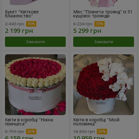
Букет "Квіткове
Мікс "Планета троянд" із 51
блаженство"
кущової троянди
2 443 грн
6 234 грн
Замовити
Замовити
Квіти в коробці "Ніжна
Квіти в коробці "Моїй
принцеса"
половинці"
8 799 грн
16 860 грн