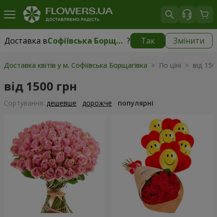
Доставка в
Софіївська Борщагівка
?
Так
Змінити
Доставка в
Софіївська Борщагівка
|
безкоштовно
Доставка квітів у м. Софіївська Борщагівка
> По ціні > від 150
від 1500 грн
Сортування:
дешевше
дорожче
популярні