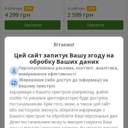
5 374 грн
3 249 грн
Замовити
Замовити
Вітаємо!
Цей сайт запитує Вашу згоду на
обробку Ваших даних
Персоналізована реклама, контент, аналітика,
вимірювання ефективності
Збереження і/або доступ до інформації на
Вашому пристрої
Інформація з Вашого пристрою (наприклад, файли
Букет "Не випускай мрію!"
Букет "Казка мого життя"
cookie та унікальні ідентифікатори) буде доступна
постачальникам. Крім того, вони, а також цей сайт
2 732 грн
2 221 грн
або застосунок зможуть зберігати інформацію з
Вашого пристрою та обробляти Ваші персональні дані.
Деякі постачальники можуть використовувати Ваші
Замовити
Замовити
дані на підставі законного інтересу. Ви можете змінити