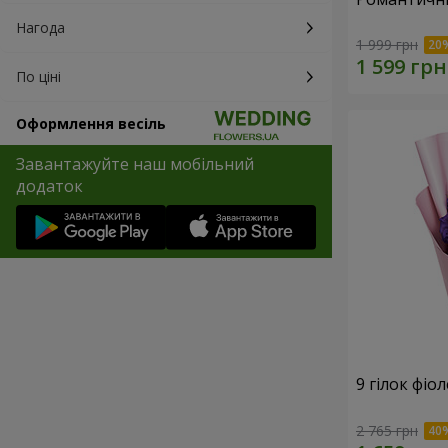
Нагода
1 999 грн
По ціні
Оформлення весіль
Завантажуйте наш мобільний
додаток
9 гілок фіо
2 765 грн