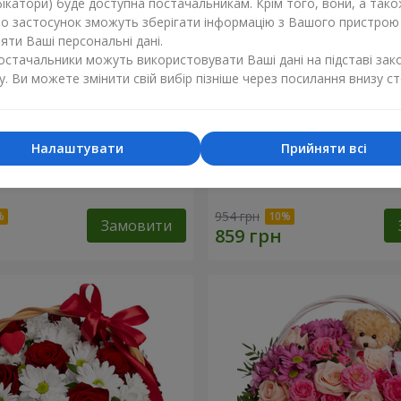
ікатори) буде доступна постачальникам. Крім того, вони, а тако
бо застосунок зможуть зберігати інформацію з Вашого пристрою
ти Ваші персональні дані.
постачальники можуть використовувати Ваші дані на підставі зак
у. Ви можете змінити свій вибір пізніше через посилання внизу ст
Налаштувати
Прийняти всі
ковий бал"
Композиція “Ніжний поці
954 грн
Замовити