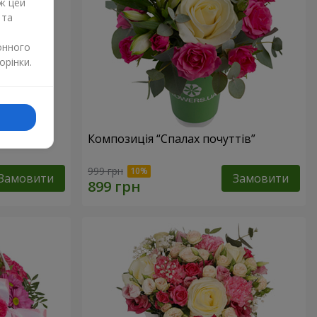
ж цей
 та
онного
орінки.
лунок”
Композиція “Спалах почуттів”
999 грн
Замовити
Замовити