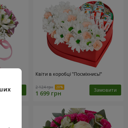
фантазія"
Квіти в коробці "Посміхнись!"
2 124 грн
аших
Замовити
Замовити