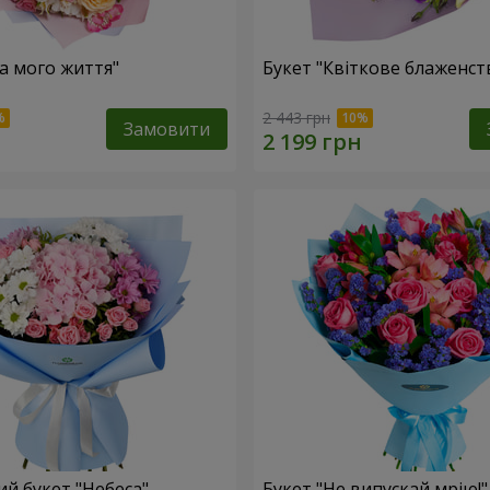
ка мого життя"
Букет "Квіткове блаженст
2 443 грн
Замовити
й букет "Небеса"
Букет "Не випускай мрію!"