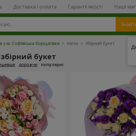
a
Доставка і оплата
Гарантії якості
Наші ма
Знайт
в у м. Софіївська Борщагівка
> Квіти > Збірний букет
Д
збірний букет
ешевше
дорожче
популярні