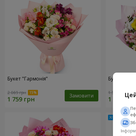
Букет "Гармонія"
Букет квіті
2 069 грн
1 554 грн
Цей
Замовити
Пе
еф
Зб
Інформа