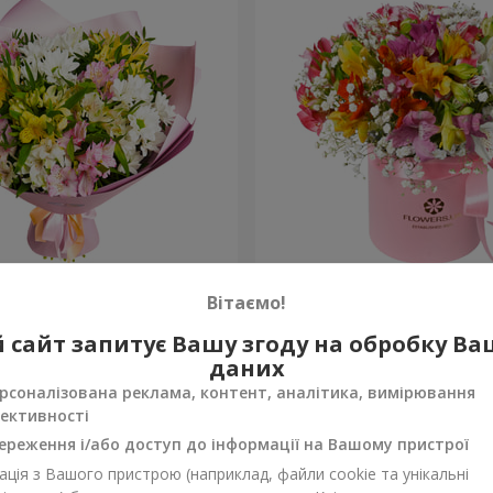
в "Чудовий настрій"
Квіти в коробці "Яскрава 
Вітаємо!
1 999 грн
 сайт запитує Вашу згоду на обробку В
Замовити
даних
рсоналізована реклама, контент, аналітика, вимірювання
ективності
ереження і/або доступ до інформації на Вашому пристрої
ція з Вашого пристрою (наприклад, файли cookie та унікальні