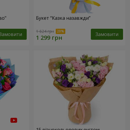
во"
Букет “Казка назавжди”
1 624 грн
Замовити
Замовити
15 різнокольорових еустом