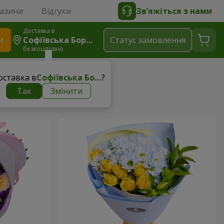
газини
Відгуки
Зв’яжіться з нами
Доставка в
и
Софіївська Борщагівка
Статус замовлення
безкоштовно
оставка в
Софіївська Борщагівка
?
Так
Змінити