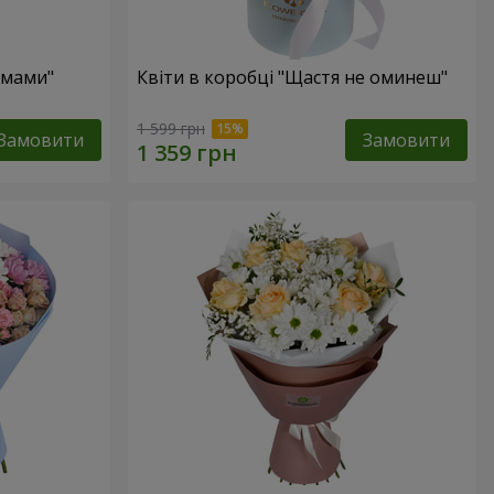
 мами"
Квіти в коробці "Щастя не оминеш"
1 599 грн
Замовити
Замовити