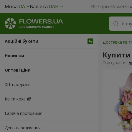
Мова:
UA
Валюта:
UAH
Все про Flowers.u
Акційні букети
Доставка квіті
Купити 
Новинки
Сортування:
д
Оптові ціни
ХІТ продажів
Квіти коханій
Гаряча пропозиція
День народження