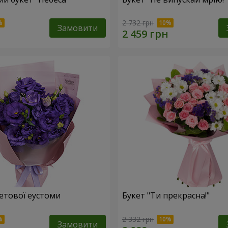
2 732 грн
Замовити
летової еустоми
Букет "Ти прекрасна!"
2 332 грн
Замовити