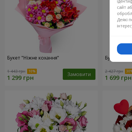
ідентиф
сайт а
обробля
Деякі 
інтерес
Букет "Ніжне кохання"
Букет "Квіт
1 443 грн
2 427 грн
Замовити