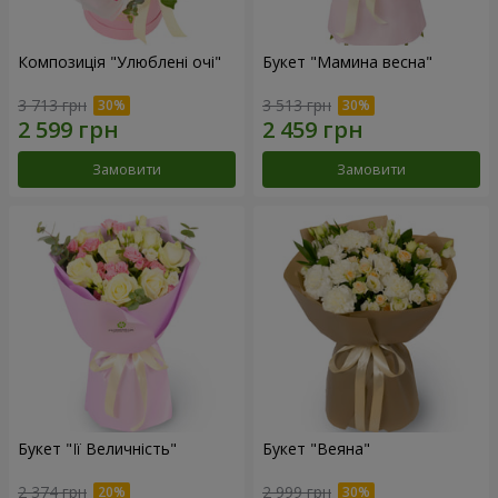
Композиція "Улюблені очі"
Букет "Мамина весна"
3 713 грн
3 513 грн
Замовити
Замовити
Букет "Її Величність"
Букет "Веяна"
2 374 грн
2 999 грн