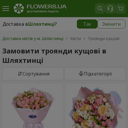
Доставка в
Шляхтинці
?
Так
Змінити
Доставка в
Шляхтинці
|
безкоштовно
Доставка квітів у м. Шляхтинці
> Квіти > Троянди кущові
Замовити троянди кущові в
Шляхтинці
Сортування
Підкатегорії