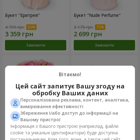
Букет "Еритрея"
Букет "Nude Perfume"
4 799 грн
3 175 грн
Замовити
Замовити
Вітаємо!
Цей сайт запитує Вашу згоду на
обробку Ваших даних
Персоналізована реклама, контент, аналітика,
вимірювання ефективності
Збереження і/або доступ до інформації на
Вашому пристрої
Букет "Рожева ніжність"
Композиція "Ностальжі"
Інформація з Вашого пристрою (наприклад, файли
cookie та унікальні ідентифікатори) буде доступна
4 513 грн
6 799 грн
постачальникам. Крім того, вони, а також цей сайт