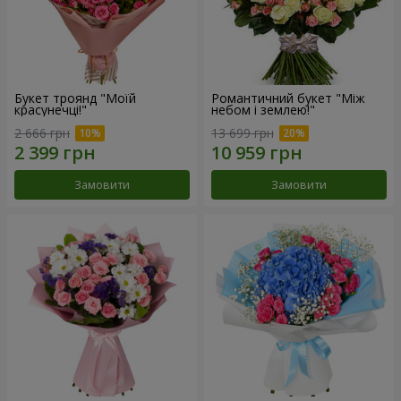
Букет троянд "Моїй
Романтичний букет "Між
красунечці!"
небом і землею!"
2 666 грн
13 699 грн
Замовити
Замовити