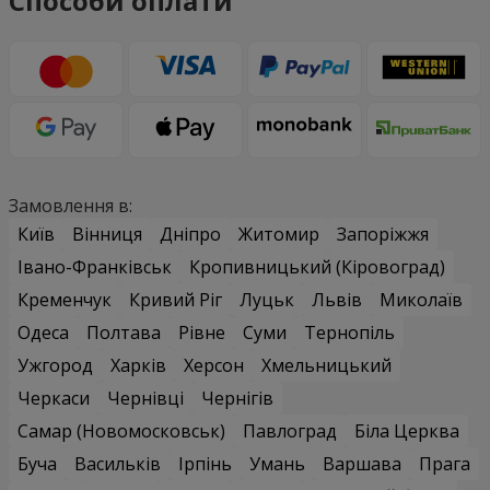
Способи оплати
Замовлення в:
Київ
Вінниця
Дніпро
Житомир
Запоріжжя
Івано-Франківськ
Кропивницький (Кіровоград)
Кременчук
Кривий Ріг
Луцьк
Львів
Миколаїв
Одеса
Полтава
Рівне
Суми
Тернопіль
Ужгород
Харків
Херсон
Хмельницький
Черкаси
Чернівці
Чернігів
Самар (Новомосковськ)
Павлоград
Біла Церква
Буча
Васильків
Ірпінь
Умань
Варшава
Прага