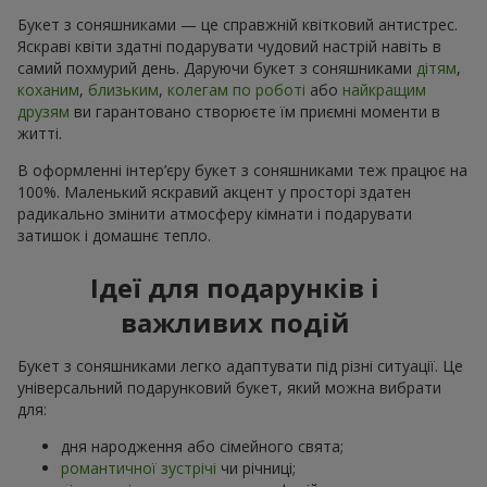
Букет з соняшниками — це справжній квітковий антистрес.
Яскраві квіти здатні подарувати чудовий настрій навіть в
самий похмурий день. Даруючи букет з соняшниками
дітям
,
коханим
,
близьким
,
колегам по роботі
або
найкращим
друзям
ви гарантовано створюєте їм приємні моменти в
житті.
В оформленні інтер’єру букет з соняшниками теж працює на
100%. Маленький яскравий акцент у просторі здатен
радикально змінити атмосферу кімнати і подарувати
затишок і домашнє тепло.
Ідеї для подарунків і
важливих подій
Букет з соняшниками легко адаптувати під різні ситуації. Це
універсальний подарунковий букет, який можна вибрати
для:
дня народження або сімейного свята;
романтичної зустрічі
чи річниці;