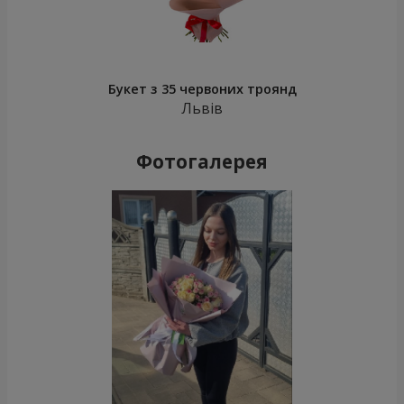
Букет з 35 червоних троянд
Львів
Фотогалерея