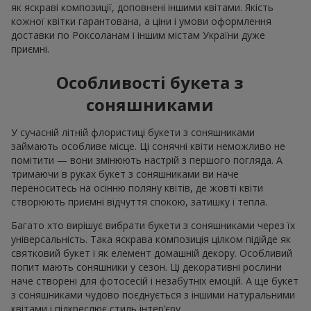
як яскраві композиції, доповнені іншими квітами. Якість
кожної квітки гарантована, а ціни і умови оформлення
доставки по Роксоланам і іншим містам України дуже
приємні.
Особливості букета з
соняшниками
У сучасній літній флористиці букети з соняшниками
займають особливе місце. Ці сонячні квіти неможливо не
помітити — вони змінюють настрій з першого погляда. А
тримаючи в руках букет з соняшниками ви наче
переноситесь на осінню поляну квітів, де жовті квіти
створюють приємні відчуття спокою, затишку і тепла.
Багато хто вирішує вибрати букети з соняшниками через їх
універсальність. Така яскрава композиція цілком підійде як
святковий букет і як елемент домашній декору. Особливий
попит мають соняшники у сезон. Ці декоративні рослини
наче створені для фотосесій і незабутніх емоцій. А ще букет
з соняшниками чудово поєднується з іншими натуральними
квітами і підкреслює стиль інтер’єру.