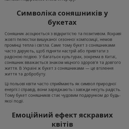
Символіка соняшників у
букетах
Соняшник асоціюється з відкритістю та позитивом. Яскраві
жовті пелюстки вишуканої сезонної композиції, немов
промінці тепла і світла. Саме тому букет з соняшниками
часто дарують, щоб підняти настрій або привітати з
радісною подією. У багатьох культурах, зокрема в Китаї,
соняшник вважається знаком міцного здоров'я та довгого
життя. В Україні ж букет з соняшниками — це втілення
життя та добробуту.
Ці польові квіти часто сприймають як символ природної
енергії.І справді, вони заряджають і завжди несуть радість.
Тому букет соняшників стає чудовим подарунком до будь-
якої події.
Емоційний ефект яскравих
квітів