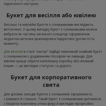
піднесеного настрою.
Букет для весілля або ювілею
Весільні та ювілейні букети з соняшниками виглядають
витончено. У цьому випадку букет з соняшниками можна
вибрати як частину загальної концепції оформлення.
Акуратна квіткова аранжировка підкреслює урочистість
моменту.
Для весілля
в стилі "кантрі" підійде невеликий охайний букет
з соняшником з додаванням гіпсофіли чи лаванди. Для
ювілею краще обрати капелюшну коробку або великий
кошик — це виглядає статусно та дорого.
Букет для корпоративного
свята
Для ділових заходів букети з соняшників оформлюють
стримано й стильно. Такий букет з соняшниками допомагає
створити позитивну атмосферу й виглядає професійно.