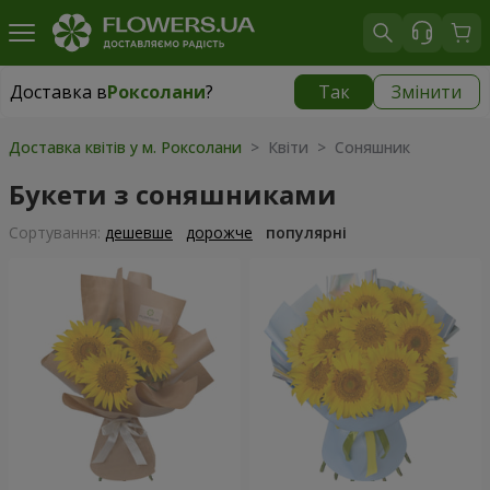
Доставка в
Роксолани
?
Так
Змінити
Доставка в
Роксолани
|
550 грн
Доставка квітів у м. Роксолани
> Квіти > Соняшник
Букети з соняшниками
Сортування:
дешевше
дорожче
популярні