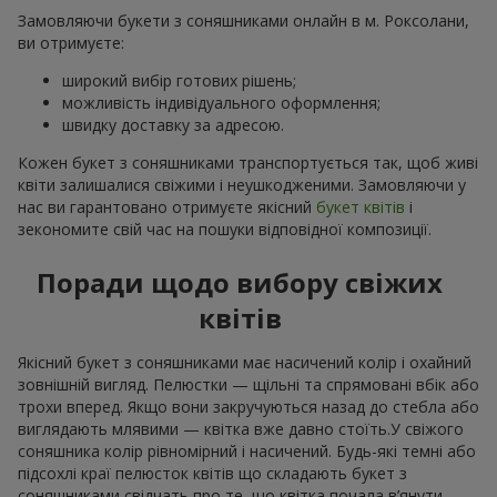
Замовляючи букети з соняшниками онлайн в м. Роксолани,
ви отримуєте:
широкий вибір готових рішень;
можливість індивідуального оформлення;
швидку доставку за адресою.
Кожен букет з соняшниками транспортується так, щоб живі
квіти залишалися свіжими і неушкодженими. Замовляючи у
нас ви гарантовано отримуєте якісний
букет квітів
і
зекономите свій час на пошуки відповідної композиції.
Поради щодо вибору свіжих
квітів
Якісний букет з соняшниками має насичений колір і охайний
зовнішній вигляд. Пелюстки — щільні та спрямовані вбік або
трохи вперед. Якщо вони закручуються назад до стебла або
виглядають млявими — квітка вже давно стоїть.У свіжого
соняшника колір рівномірний і насичений. Будь-які темні або
підсохлі краї пелюсток квітів що складають букет з
соняшниками свідчать про те, що квітка почала в’янути.