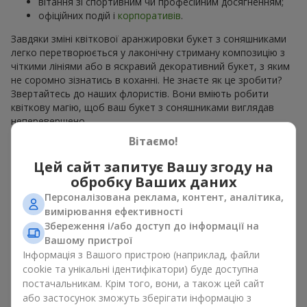
вітання зі спортивним чи професійним досягненням;
офіційних подій і
корпоративів
.
Завдяки зміні квіткової аранжировки букет з соняшниками
легко перетворюється у лаконічну стриману композицію з
чіткими лініями або в яскравий декоративний букет, з яким
не соромно зізнатись в коханні. Не знаєте як це зробити?
Звертайтесь до наших флористів. Вони вміють робити
квіткову магію, щоб ваш букет з соняшниками виглядав
неперевершено.
Вітаємо!
Види букетів з соняшниками
Цей сайт запитує Вашу згоду на
обробку Ваших даних
Асортимент
Flowers.ua
дозволяє вибрати букети з
соняшниками у різних стилях. На наших сторінках ви можете
Персоналізована реклама, контент, аналітика,
знайти:
вимірювання ефективності
Збереження і/або доступ до інформації на
моно букети з 7, 9 або 11 квітів;
Вашому пристрої
ніжні композиції доповненні сезонними рослинами;
Інформація з Вашого пристрою (наприклад, файли
витончені поєднання з класичними трояндами;
cookie та унікальні ідентифікатори) буде доступна
яскраві букети з паростками ніжної зелені.
постачальникам. Крім того, вони, а також цей сайт
Єдиний нюанс, соняшники — це сезонні квіти, які доступні
або застосунок зможуть зберігати інформацію з