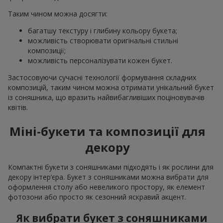
Таким чином можна досягти:
багатшу текстуру і глибину кольору букета;
можливість створювати оригінальні стильні
композиції;
можливість персоналізувати кожен букет.
Застосовуючи сучасні технології формування складних
композицій, таким чином можна отримати унікальний букет
із соняшника, що вразить найвибагливіших поціновувачів
квітів.
Міні-букети та композиції для
декору
Компактні букети з соняшниками підходять і як рослини для
декору інтер’єра. Букет з соняшниками можна вибрати для
оформлення столу або невеликого простору, як елемент
фотозони або просто як сезонний яскравий акцент.
Як вибрати букет з соняшниками