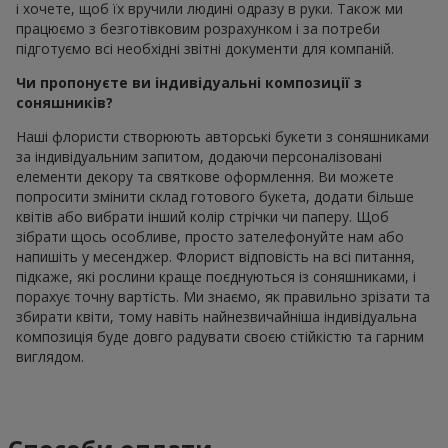
і хочете, щоб їх вручили людині одразу в руки. Також ми
працюємо з безготівковим розрахунком і за потреби
підготуємо всі необхідні звітні документи для компаній.
Чи пропонуєте ви індивідуальні композиції з
соняшників?
Наші флористи створюють авторські букети з соняшниками
за індивідуальним запитом, додаючи персоналізовані
елементи декору та святкове оформлення. Ви можете
попросити змінити склад готового букета, додати більше
квітів або вибрати інший колір стрічки чи паперу. Щоб
зібрати щось особливе, просто зателефонуйте нам або
напишіть у месенджер. Флорист відповість на всі питання,
підкаже, які рослини краще поєднуються із соняшниками, і
порахує точну вартість. Ми знаємо, як правильно зрізати та
збирати квіти, тому навіть найнезвичайніша індивідуальна
композиція буде довго радувати своєю стійкістю та гарним
виглядом.