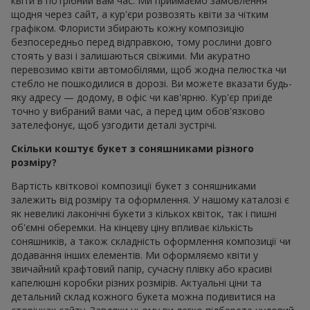
квіти в потрібний вам час. Ми приймаємо замовлення
щодня через сайт, а кур'єри розвозять квіти за чітким
графіком. Флористи збирають кожну композицію
безпосередньо перед відправкою, тому рослини довго
стоять у вазі і залишаються свіжими. Ми акуратно
перевозимо квіти автомобілями, щоб жодна пелюстка чи
стебло не пошкодилися в дорозі. Ви можете вказати будь-
яку адресу — додому, в офіс чи кав'ярню. Кур'єр приїде
точно у вибраний вами час, а перед цим обов'язково
зателефонує, щоб узгодити деталі зустрічі.
Скільки коштує букет з соняшниками різного
розміру?
Вартість квіткової композиції букет з соняшниками
залежить від розміру та оформлення. У нашому каталозі є
як невеликі лаконічні букети з кількох квіток, так і пишні
об'ємні оберемки. На кінцеву ціну впливає кількість
соняшників, а також складність оформлення композиції чи
додавання інших елементів. Ми оформляємо квіти у
звичайний крафтовий папір, сучасну плівку або красиві
капелюшні коробки різних розмірів. Актуальні ціни та
детальний склад кожного букета можна подивитися на