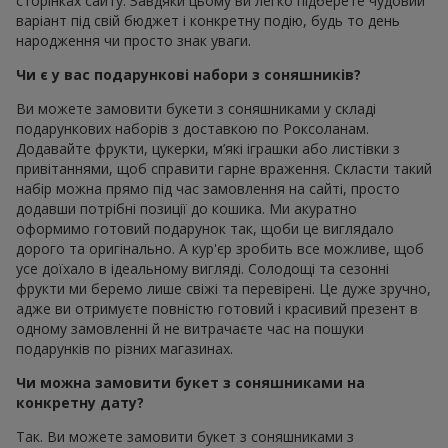
сторінках сайту. Завдяки цьому ви легко підберете чудовий
варіант під свій бюджет і конкретну подію, будь то день
народження чи просто знак уваги.
Чи є у вас подарункові набори з соняшників?
Ви можете замовити букети з соняшниками у складі
подарункових наборів з доставкою по Роксоланам.
Додавайте фрукти, цукерки, м’які іграшки або листівки з
привітаннями, щоб справити гарне враження. Скласти такий
набір можна прямо під час замовлення на сайті, просто
додавши потрібні позиції до кошика. Ми акуратно
оформимо готовий подарунок так, щоби це виглядало
дорого та оригінально. А кур'єр зробить все можливе, щоб
усе доїхало в ідеальному вигляді. Солодощі та сезонні
фрукти ми беремо лише свіжі та перевірені. Це дуже зручно,
адже ви отримуєте повністю готовий і красивий презент в
одному замовленні й не витрачаєте час на пошуки
подарунків по різних магазинах.
Чи можна замовити букет з соняшниками на
конкретну дату?
Так. Ви можете замовити букет з соняшниками з