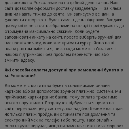
доставкою по Роксоланам на потрібний день та час. Наш
сайт дозволяє оформити доставку заздалегідь — за кілька
днів чи навіть тижнів до свята. Ми записуємо всі дані, а
флористи створюють букет саме в день відправки. Завдяки
цьому квіти не стоять зібраними на складі і приїжджають до
отримувача максимально свіжими. Коли будете
заповнювати анкету на сайті, просто виберіть зручний для
вас проміжок часу, коли має приїхати кур'єр. Якщо ваші
плани раптом зміняться, ви завжди можете зв'язатися з
нашою підтримкою і без проблем перенести час або
змінити адресу.
Які способи оплати доступні при замовленні букета в
м. Роксолани?
Ви можете сплатити за букет з соняшниками онлайн
карткою або за допомогою зручної платіжної системи. Ми
приймаємо картки різних банків, тому оплата триватиме
всього пару хвилин. Розрахунок відбувається прямо на
сайті через захищену систему, яка надійно береже ваші дані.
Як тільки платіж пройде, ви отримаєте повідомлення та
електронний чек на телефон або пошту. Така онлайн-
оплата дуже виручає, якщо ви замовляєте квіти як сюрприз