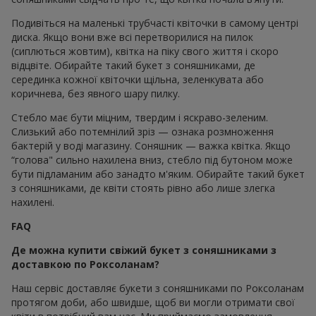
Подивіться на маленькі трубчасті квіточки в самому центрі
диска. Якщо вони вже всі перетворилися на пилок
(сиплються жовтим), квітка на піку свого життя і скоро
відцвіте. Обирайте такий букет з соняшниками, де
серединка кожної квіточки щільна, зеленкувата або
коричнева, без явного шару пилку.
Стебло має бути міцним, твердим і яскраво-зеленим.
Слизький або потемнілий зріз — ознака розмноження
бактерій у воді магазину. Соняшник — важка квітка. Якщо
“голова" сильно нахилена вниз, стебло під бутоном може
бути підламаним або занадто м'яким. Обирайте такий букет
з соняшниками, де квіти стоять рівно або лише злегка
нахилені.
FAQ
Де можна купити свіжий букет з соняшниками з
доставкою по Роксоланам?
Наш сервіс доставляє букети з соняшниками по Роксоланам
протягом доби, або швидше, щоб ви могли отримати свої