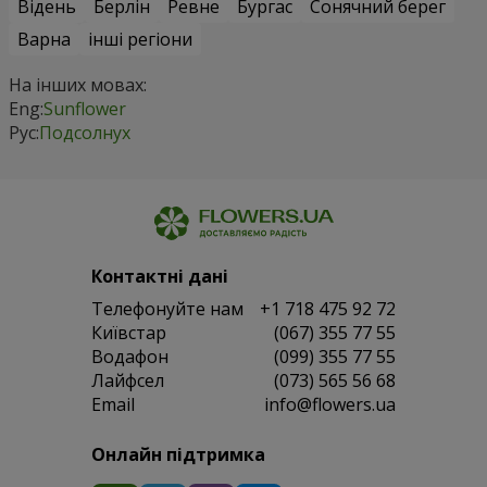
Відень
Берлін
Ревне
Бургас
Сонячний берег
Варна
інші регіони
На інших мовах:
Eng:
Sunflower
Рус:
Подсолнух
Контактні дані
Телефонуйте нам
+1 718 475 92 72
Київстар
(067) 355 77 55
Водафон
(099) 355 77 55
Лайфсел
(073) 565 56 68
Email
info@flowers.ua
Онлайн підтримка