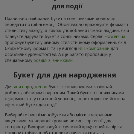
для події
Правильно підібраний букет з соняшниками дозволяє
передати потрібні емоції. Обов’язково враховуйте формат і
стилистику заходу, а також уподобання і смаки людини, якій
плануєте дарувати букет з соняшниками. Сервіс
Flowers.ua
пропонує букети у різному стилістичному оформленні, як в
бюджетному форматі та і у вигляді
ВІП композицій
для
особливих урочистостей. А ще багато пропозицій у
спеціальному
розділі зі знижками
.
Букет для дня народження
Для
дня народження
букет з соняшниками зазвичай
роблять об’ємним і виразним. Такий букет з соняшниками
оформлюють у святковій упаковці, перетворюючи його на
ефектний букет для події.
Вибирайте пишні монобукети або мікси з яскравими
акцентами, як червоні троянди чи сині гортензії для
контрасту. Використовуйте сучасний крафтовий папір та
стильну стрічку, щоб створити відчуття свята та