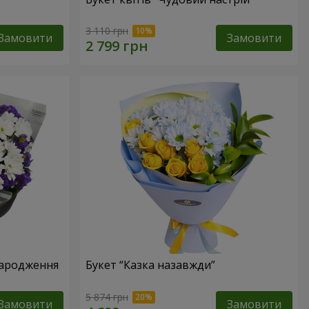
3 110 грн
Замовити
Замовити
народження
Букет “Казка назавжди”
5 874 грн
Замовити
Замовити