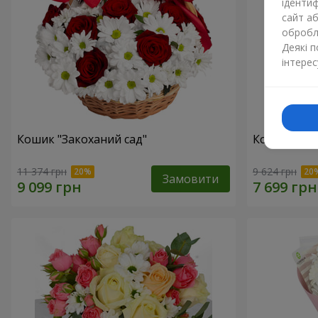
ідентиф
сайт а
обробля
Деякі 
інтерес
Кошик "Закоханий сад"
Композиція 
11 374 грн
9 624 грн
Замовити