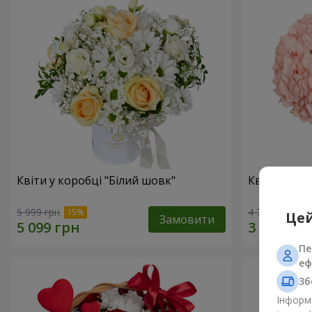
Квіти у коробці "Білий шовк"
Квіти в ко
5 999 грн
4 705 грн
Цей
Замовити
Пе
еф
Зб
Інформа