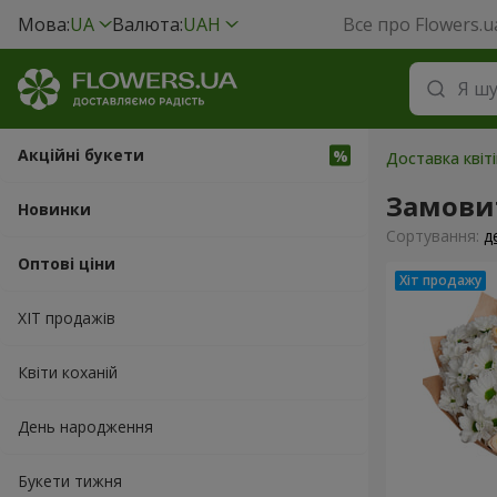
Мова:
UA
Валюта:
UAH
Все про Flowers.u
Акційні букети
Доставка квіті
Замови
Новинки
Сортування:
д
Оптові ціни
ХІТ продажів
Квіти коханій
День народження
Букети тижня