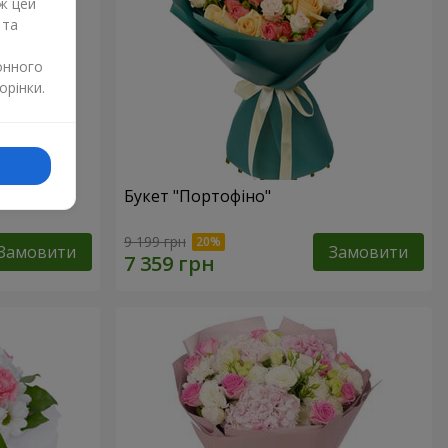
ж цей
 та
онного
орінки.
изантем
Букет "Портофіно"
9 199 грн
Замовити
Замовити