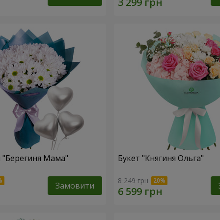
 "Берегиня Мама"
Букет "Княгиня Ольга"
8 249 грн
Замовити