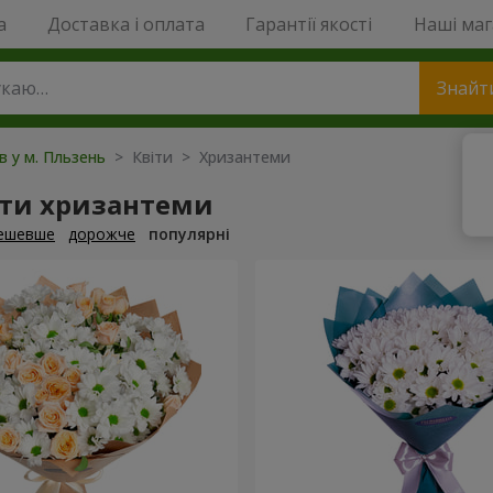
a
Доставка і оплата
Гарантії якості
Наші ма
Знайт
в у м. Пльзень
> Квіти > Хризантеми
ти хризантеми
ешевше
дорожче
популярні