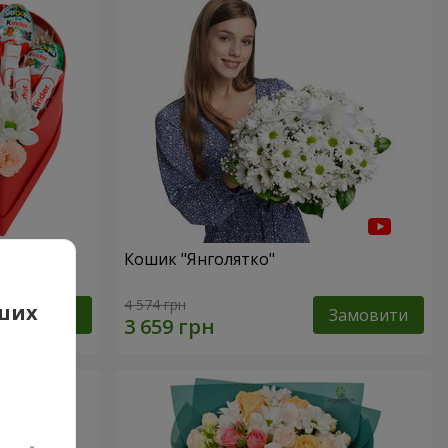
сь!"
Кошик "Янголятко"
4 574 грн
аших
Замовити
Замовити