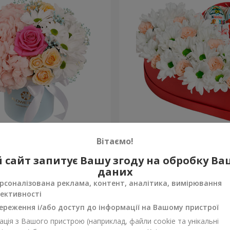
робці "Щастя не оминеш"
Квіти в коробці "Посміхни
Вітаємо!
4 449 грн
 сайт запитує Вашу згоду на обробку В
Замовити
даних
рсоналізована реклама, контент, аналітика, вимірювання
ективності
ереження і/або доступ до інформації на Вашому пристрої
ція з Вашого пристрою (наприклад, файли cookie та унікальні