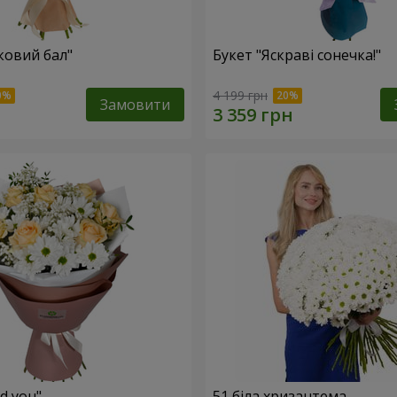
ковий бал"
Букет "Яскраві сонечка!"
4 199 грн
Замовити
ed you"
51 біла хризантема