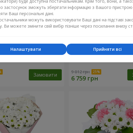
ікатори) буде доступна постачальникам. Крім того, вони, а тако
бо застосунок зможуть зберігати інформацію з Вашого пристрою
ти Ваші персональні дані.
постачальники можуть використовувати Ваші дані на підставі зак
у. Ви можете змінити свій вибір пізніше через посилання внизу ст
Налаштувати
Прийняти всі
"Charlotte"
Букет "Безе" з 15 білих хр
9 012 грн
Замовити