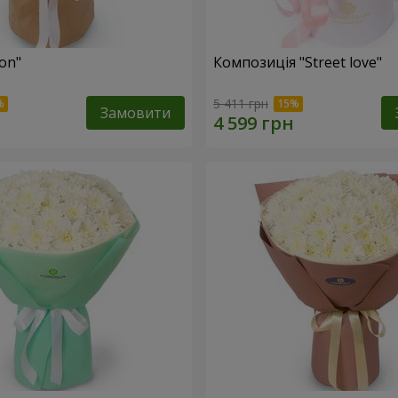
fon"
Композиція "Street love"
5 411 грн
Замовити