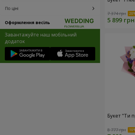
По ціні
7 374 грн
Оформлення весіль
Завантажуйте наш мобільний
додаток
Букет "Ти п
8 777 грн