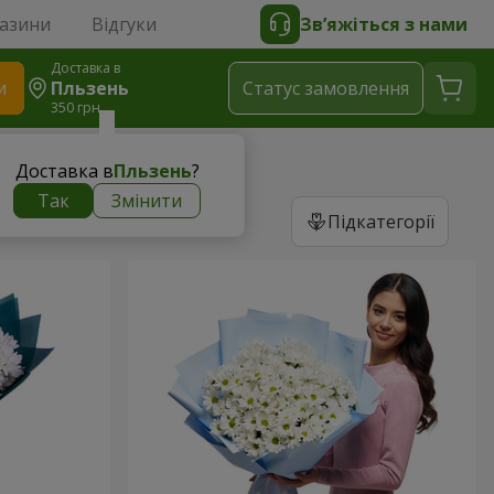
газини
Відгуки
Зв’яжіться з нами
Доставка в
и
Пльзень
Статус замовлення
350 грн
Доставка в
Пльзень
?
Так
Змінити
Підкатегорії