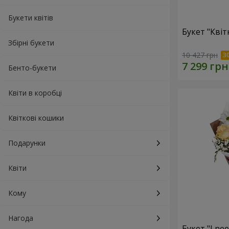
Букети квітів
Букет "Квіт
Збірні букети
10 427 грн
Бенто-букети
Квіти в коробці
Квіткові кошики
Подарунки
Квіти
Кому
Нагода
Букет "I ne