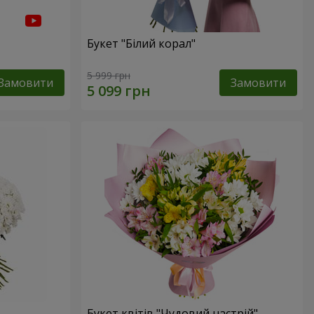
Букет "Білий корал"
5 999 грн
Замовити
Замовити
Букет квітів "Чудовий настрій"