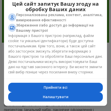
Цей сайт запитує Вашу згоду на
обробку Ваших даних
Персоналізована реклама, контент, аналітика,
вимірювання ефективності
Збереження і/або доступ до інформації на
Вашому пристрої
Інформація з Вашого пристрою (наприклад, файли
cookie та унікальні ідентифікатори) буде доступна
постачальникам. Крім того, вони, а також цей сайт
або застосунок зможуть зберігати інформацію з
Подарункові корзини —
Вашого пристрою та обробляти Ваші персональні дані.
універсальний подарунок на будь-
Деякі постачальники можуть використовувати Ваші
дані на підставі законного інтересу. Ви можете змінити
яке свято
свій вибір пізніше через посилання внизу сторінки.
Якщо ви шукаєте універсальний подарунок, але часу
обмаль, у нас є для вас чудове перевірене рішення: ви
Прийняти всі
можете набір подарункові корзини купити. Подарункова
корзина з вишуканими смаколиками до свята, фруктами,
Налаштувати
смачним чаєм чи, навіть, алкогольними напоями стає
ідеальним доповненням до квітів або самостійним
презентом. Ідеальний набір, лаконічне оформлення і