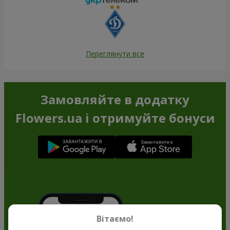
Переглянути все
Замовляйте в додатку
Flowers.ua і отримуйте бонуси
Вітаємо!