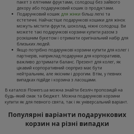
пакет з елітними фруктами, солодощі без зайвого
декору або подарунковий кошик із продуктами.
Подарунковий кошик
для жінки
більш легкі та
естетичні. Найчастіше подарункові кошики для жінок
можуть містити фрукти, шоколад, ніжні солодощі. Ви
можете такі подарункові корзини купити разом з
розкішним букетом і отримати оригінальний набір для
близьких людей.
Якщо потрібно подарункові корзини купити для колег і
партнерів, наприклад подарунки для корпоративів,
важливо дотримати баланс. Презент для колег, як
цікавий корпоративний сюрприз має бути
нейтральним, але якісним і дорогим. Втім, у певних
випадках підійде і корзина з ласощами.
В каталозі Flowers.ua можна знайти безліч пропозицій на
будь-який смак та бюджет. Можна подарункові корзини
купити як для певного свята, так і як універсальний варіант.
Популярні варіанти подарункових
корзин на різні випадки