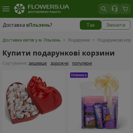
Доставка в
Пльзень
?
Так
Змінити
Доставка в
Пльзень
|
350 грн
Доставка квітів у м. Пльзень
> Подарунки > Подарункові кор
Купити подарункові корзини
Сортування:
дешевше
дорожче
популярні