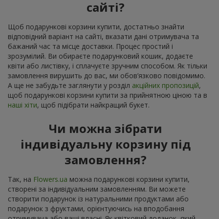
сайті?
Щоб подарункові корзини купити, достатньо знайти
відповідний варіант на сайті, вказати дані отримувача та
бажаний час та місце доставки. Процес простий і
зрозумілий. Ви обираєте подарунковий кошик, додаєте
квіти або листівку, і сплачуєте зручним способом. Як тільки
замовлення вирушить до вас, ми обов’язково повідомимо.
А ще не забудьте заглянути у розділ
акційних пропозицій
,
щоб подарункові корзини купити за прийнятною ціною та в
наші хіти
, щоб підібрати найкращий букет.
Чи можна зібрати
індивідуальну корзину під
замовлення?
Так, на
Flowers.ua
можна подарункові корзини купити,
створені за індивідуальним замовленням. Ви можете
створити подарунок із натуральними продуктами або
подарунок з фруктами, орієнтуючись на вподобання
отримувача або ваші власні. Як квітковий доданок, який