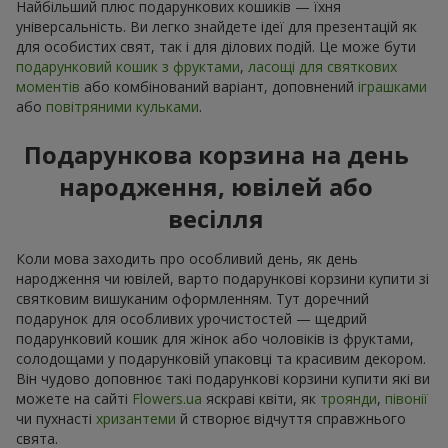
Найбільший плюс подарункових кошиків — їхня
універсальність. Ви легко знайдете ідеї для презентацій як
для особистих свят, так і для ділових подій. Це може бути
подарунковий кошик з фруктами
,
ласощі для святкових
моментів
або комбінований варіант, доповнений
іграшками
або
повітряними кульками
.
Подарункова корзина на день
народження, ювілей або
весілля
Коли мова заходить про особливий день, як день
народження чи ювілей, варто подарункові корзини купити зі
святковим вишуканим оформленням. Тут доречний
подарунок для особливих урочистостей — щедрий
подарунковий кошик для жінок або чоловіків із фруктами,
солодощами у подарунковій упаковці та красивим декором.
Він чудово доповнює такі подарункові корзини купити які ви
можете на сайті
Flowers.ua
яскраві квіти, як
троянди
,
півонії
чи пухнасті
хризантеми
й створює відчуття справжнього
свята.