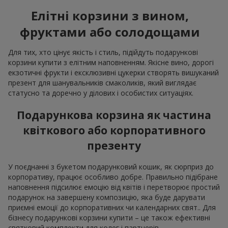
Елітні корзини з вином,
фруктами або солодощами
Для тих, хто цінує якість і стиль, підійдуть подарункові
корзини купити з елітним наповненням. Якісне вино, дорогі
екзотичні фрукти і ексклюзивні цукерки створять вишуканий
презент для шанувальників смаколиків, який виглядає
статусно та доречно у ділових і особистих ситуаціях.
Подарункова корзина як частина
квіткового або корпоративного
презенту
У поєднанні з букетом подарунковий кошик, як сюрприз до
корпоративу, працює особливо добре. Правильно підібране
наповнення підсилює емоцію від квітів і перетворює простий
подарунок на завершену композицію, яка буде дарувати
приємні емоції до корпоративних чи календарних свят.. Для
бізнесу подарункові корзини купити – це також ефективні
святковий комплекти для колег і партнерів.