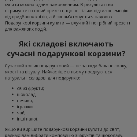
купити можна одним замовленням. В результаті ви
отримуєте готовий презент, що не тільки підсилює емоцію
від придбання квітів, а й запам’ятовується надовго.
Подарункові корзини купити — влучний і потрібний презент
для важливих подій.
Які складові включають
сучасні подарункові корзини?
Сучасний кошик подарунковий — це завжди баланс смаку,
якості та візуалу. Найчастіше в ньому поєднуються
натуральні складові для подарунків:
свіжі фрукти;
шоколад;
печиво;
іграшки;
чай;
інші напої.
Якщо ви вирішите подарункові корзини купити до свят,
радимо вам вибрати композицію з фруктів та шоколаду.