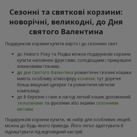
Сезонні та святкові корзини:
новорічні, великодні, до Дня
святого Валентина
Подарункові корзини купити варто і до сезонних свят:
до Нового Року та Різдва можна подарункові корзини
купити наповнені фруктами, солодощами і прикрашені
ялинковими гілками;
до
дня Святого Валентина
романтичні сезонні кошики
мають особливу атмосферу
кохання
; тут доречні
більш вишукані цукерки та романтичні квіткові
композиції;
до 8 березня стане в нагоді легкий кошик доповнений
тюльпанами
та фрезіями або іншими
сезонними
квітами
.
Подарункові корзини купити, як набір для особливих людей,
можна до будь-якого привода. Його легко адаптувати й
підлаштувати під відповідний настрій.