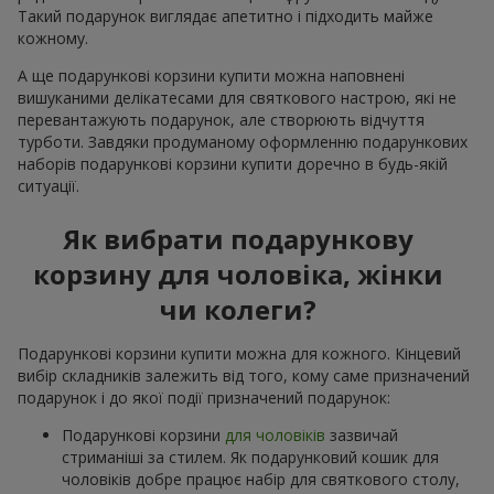
Такий подарунок виглядає апетитно і підходить майже
кожному.
А ще подарункові корзини купити можна наповнені
вишуканими делікатесами для святкового настрою, які не
перевантажують подарунок, але створюють відчуття
турботи. Завдяки продуманому оформленню подарункових
наборів подарункові корзини купити доречно в будь-якій
ситуації.
Як вибрати подарункову
корзину для чоловіка, жінки
чи колеги?
Подарункові корзини купити можна для кожного. Кінцевий
вибір складників залежить від того, кому саме призначений
подарунок і до якої події призначений подарунок:
Подарункові корзини
для чоловіків
зазвичай
стриманіші за стилем. Як подарунковий кошик для
чоловіків добре працює набір для святкового столу,