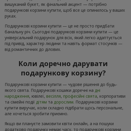
вишуканий букет, як фінальний акцент — потрібно
подарункові корзини купити, щоб все це опинилось у ваших
руках.
Подарункові корзини купити — це не просто придбати
банальну річ. Сьогодні подарункові корзини купити — це
універсальний подарунок для всіх, який легко адаптується
під привід, характер людини та навіть формат стосунків —
від романтичних до ділових.
Коли доречно дарувати
подарункову корзину?
Подарункові корзини купити — чудове рішення до будь-
якого свята. Подарункові кошики доречні на
дні
народження
, ювілеї,
весілля
,
професійні свята
, корпоративи
та сімейні події
дітям
та
дорослим
. Подарункові корзини
купити виручає, коли складно підібрати щось персональне,
але хочеться зробити приємно.
Якщо ви плануєте замовити квіти онлайн, а на пошуки
додатково подарунку немає часу, то подарункові корзини