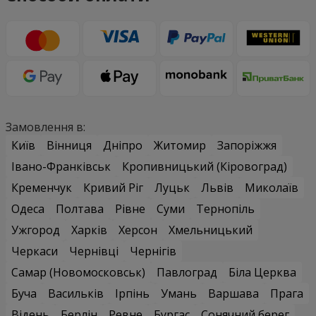
Замовлення в:
Київ
Вінниця
Дніпро
Житомир
Запоріжжя
Івано-Франківськ
Кропивницький (Кіровоград)
Кременчук
Кривий Ріг
Луцьк
Львів
Миколаїв
Одеса
Полтава
Рівне
Суми
Тернопіль
Ужгород
Харків
Херсон
Хмельницький
Черкаси
Чернівці
Чернігів
Самар (Новомосковськ)
Павлоград
Біла Церква
Буча
Васильків
Ірпінь
Умань
Варшава
Прага
Відень
Берлін
Ревне
Бургас
Сонячний берег