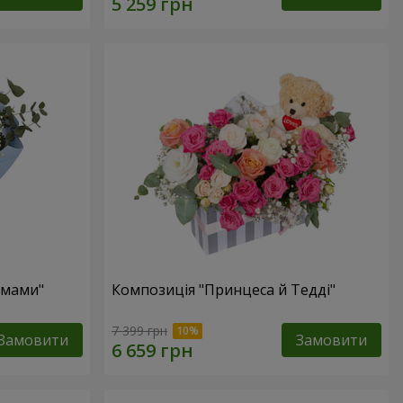
 мами"
Композиція "Принцеса й Тедді"
7 399 грн
Замовити
Замовити