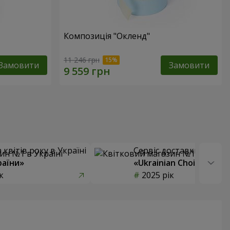
Композиція "Окленд"
11 246 грн
Замовити
Замовити
квітів року в Україні
Сервіс доставки квітів
раїни»
«Ukrainian Choice»
к
2025 рік