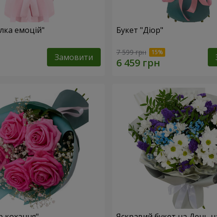
лка емоцій"
Букет "Діор"
7 599 грн
Замовити
р кохання"
Яскравий букет на День 