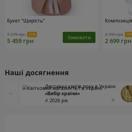
Букет "Щирість"
Композиція
7 279 грн
2 999 грн
Замовити
Наші досягнення
Доставка квітів року в Україні
«Вибір країни»
2026 рік