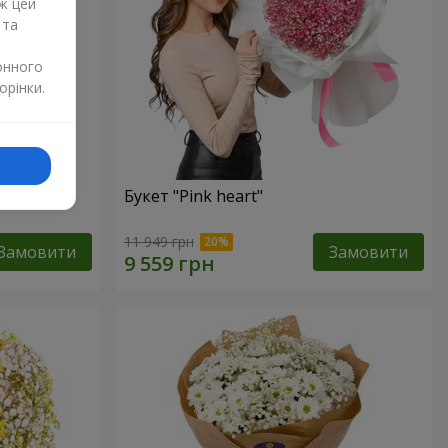
ж цей
 та
онного
орінки.
Букет "Pink heart"
11 949 грн
Замовити
Замовити