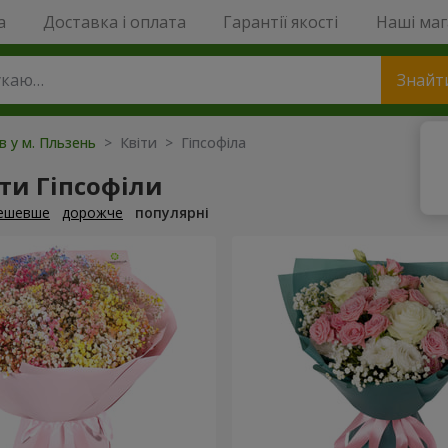
a
Доставка і оплата
Гарантії якості
Наші ма
Знайт
в у м. Пльзень
> Квіти > Гіпсофіла
ти Гіпсофіли
ешевше
дорожче
популярні