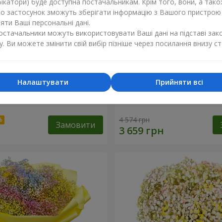
ікатори) буде доступна постачальникам. Крім того, вони, а тако
бо застосунок зможуть зберігати інформацію з Вашого пристрою
ти Ваші персональні дані.
постачальники можуть використовувати Ваші дані на підставі зак
у. Ви можете змінити свій вибір пізніше через посилання внизу ст
Налаштувати
Прийняти всі
робці "Помпадур"
Кошик "Янголятко"
4 574 грн
Замовити