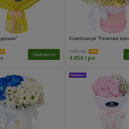
пдешин"
Композиція "Ранкова зірк
5 399 грн
Замовити