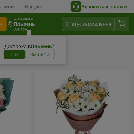
газини
Відгуки
Зв’яжіться з нами
Доставка в
и
Пльзень
Статус замовлення
350 грн
Доставка в
Пльзень
?
Так
Змінити