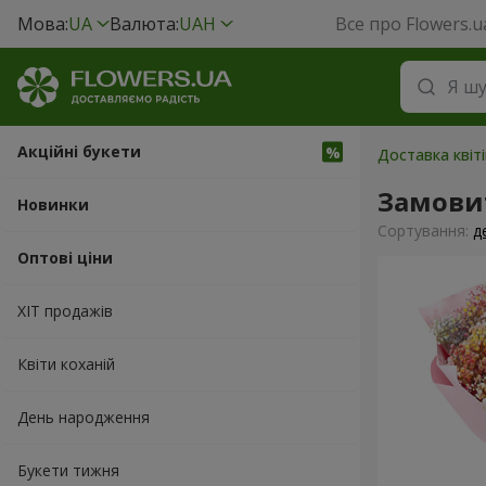
Мова:
UA
Валюта:
UAH
Все про Flowers.u
Акційні букети
Доставка квіті
Замови
Новинки
Сортування:
д
Оптові ціни
ХІТ продажів
Квіти коханій
День народження
Букети тижня