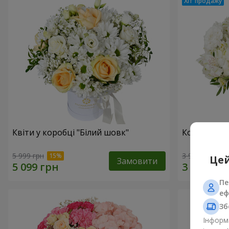
Квіти у коробці "Білий шовк"
Композиція
5 999 грн
3 999 грн
Цей
Замовити
Пе
еф
Зб
Інформа