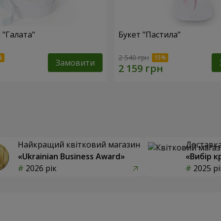
 "Галата"
Букет "Пастила"
2 540 грн
Замовити
Найкращий квітковий магазин
Доставка 
«Ukrainian Business Award»
«Вибір к
2026 рік
2025 рі