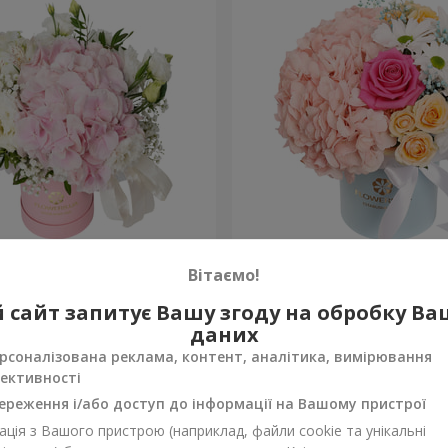
 "Ніжний дотик"
Квіти в коробці "Щастя н
Вітаємо!
4 705 грн
 сайт запитує Вашу згоду на обробку В
Замовити
даних
рсоналізована реклама, контент, аналітика, вимірювання
ективності
ереження і/або доступ до інформації на Вашому пристрої
ція з Вашого пристрою (наприклад, файли cookie та унікальні