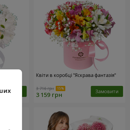
е оминеш"
Квіти в коробці "Яскрава фантазія"
3 716 грн
аших
Замовити
Замовити