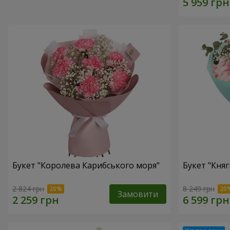
Букет "Королева Карибського моря"
Букет "Княг
2 824 грн
8 249 грн
Замовити