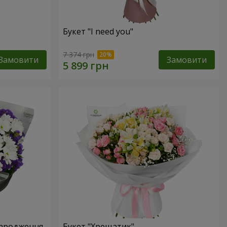
Букет "I need you"
7 374 грн
Замовити
Замовити
народження
Букет "Хрещатик"