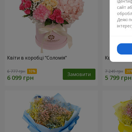
ідентиф
сайт а
обробля
Деякі 
інтерес
Квіти в коробці "Соломія"
Квіти в ко
6 777 грн
7 249 грн
Замовити