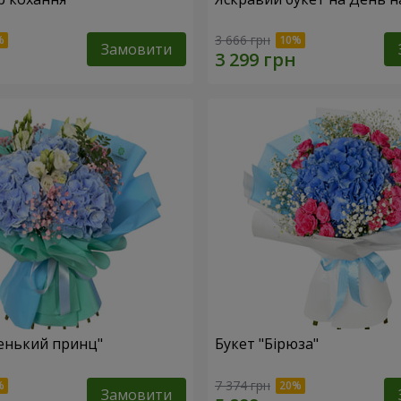
3 666 грн
Замовити
енький принц"
Букет "Бірюза"
7 374 грн
Замовити