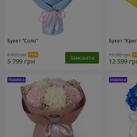
Букет "Соло"
Букет "Кре
6 822 грн
19 383 грн
Замовити