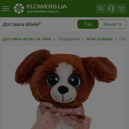
Доставка в
Київ
?
Так
Змінити
Доставка в
Київ
|
безкоштовно
Доставка квітів у м. Київ
>
Подарунки
>
М'які іграшки
>
Песи