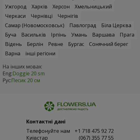
Ужгород
Харків
Херсон
Хмельницький
Черкаси
Чернівці
Чернігів
Самар (Новомосковськ)
Павлоград
Біла Церква
Буча
Васильків
Ірпінь
Умань
Варшава
Прага
Відень
Берлін
Ревне
Бургас
Сонячний берег
Варна
інші регіони
На інших мовах:
Eng:
Doggie 20 sm
Рус:
Песик 20 см
Контактні дані
Телефонуйте нам
+1 718 475 92 72
Київстар
(067) 355 77 55