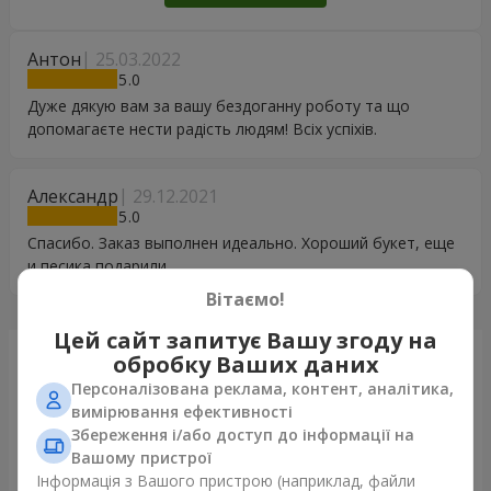
Антон
25.03.2022
5
Дуже дякую вам за вашу бездоганну роботу та що
допомагаєте нести радість людям! Всіх успіхів.
Александр
29.12.2021
5
Спасибо. Заказ выполнен идеально. Хороший букет, еще
и песика подарили
Вітаємо!
Цей сайт запитує Вашу згоду на
Щойно доставили
обробку Ваших даних
Персоналізована реклама, контент, аналітика,
вимірювання ефективності
Збереження і/або доступ до інформації на
Вашому пристрої
Інформація з Вашого пристрою (наприклад, файли