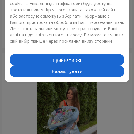
cookie та унікальні ідентифікатори) буде доступна
постачальникам. Крім того, вони, а також цей сайт
або застосунок зможуть зберігати інформацію з
Вашого пристрою та обробляти Ваші персональні дані.
Деякі постачальники можуть використовувати Ваші
дані на підставі законного інтересу. Ви можете змінити
Букет "Мараньяма"
свій вибір пізніше через посилання внизу сторінки.
Запоріжжя
Прийняти всі
Фотогалерея
Налаштувати