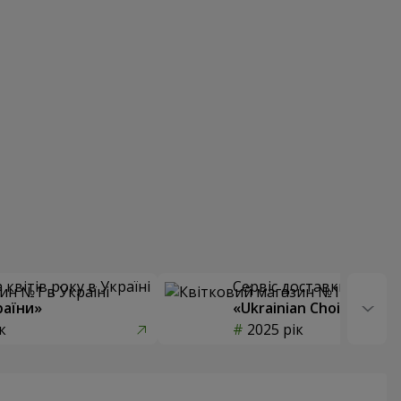
квітів року в Україні
Сервіс доставки квітів
раїни»
«Ukrainian Choice»
к
2025 рік