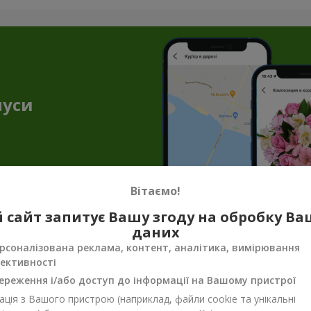
нуси
Вітаємо!
 сайт запитує Вашу згоду на обробку В
даних
нення до квітів — торт як подарунок в
рсоналізована реклама, контент, аналітика, вимірювання
ективності
і створюють незабутню атмосферу. Але букет квітів з тортом доз
ішення, якщо ви збираєтесь в гості, готуєтесь до побачення або
ереження і/або доступ до інформації на Вашому пристрої
уття свята.
ція з Вашого пристрою (наприклад, файли cookie та унікальні