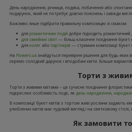
День народження, річниця, подяка, побачення або спонтанний
подарунок, який не потребує довгих пояснень і завжди вигл
Важливо лише підібрати правильну композицію зі смаком:
для
романтичних подій
добре підходить романтичний д
для сімейних свят
— більш класичне поєднання букет к
для
колег
або
партнерів
— стримані композиції букет к
На
Flowers.ua
знайдуться перевірені рішення для будь-яких 
окремо солодкий дарунок і вподобані квіти. Більше варіанті
Торти з живим
Торти з живими квітами – це сучасне поєднання флористики
підкреслює особливість події, як
день народження
,
народже
В композиції букет квітів з тортом живі рослини задають е
улюблених квітів має чудовий вигляд і на святковому столі, 
Як замовити то