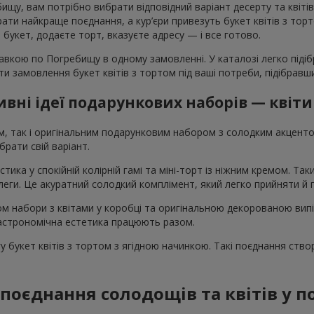
щу, вам потрібно вибрати відповідний варіант десерту та квітів
и найкраще поєднання, а кур’єри привезуть букет квітів з тортом
те букет, додаєте торт, вказуєте адресу — і все готово.
авкою по Погребищу в одному замовленні. У каталозі легко піді
вати замовлення букет квітів з тортом під ваші потреби, підібра
вні ідеї подарункових наборів — квіти
ом, так і оригінальним подарунковим набором з солодким акцен
рати свій варіант.
стика у спокійній колірній гамі та міні-торт із ніжним кремом. Т
колеги. Це акуратний солодкий комплімент, який легко прийняти й
том набори з квітами у коробці та оригінальною декорованою вип
 гастрономічна естетика працюють разом.
 букет квітів з тортом з ягідною начинкою. Такі поєднання ство
поєднання солодощів та квітів у 