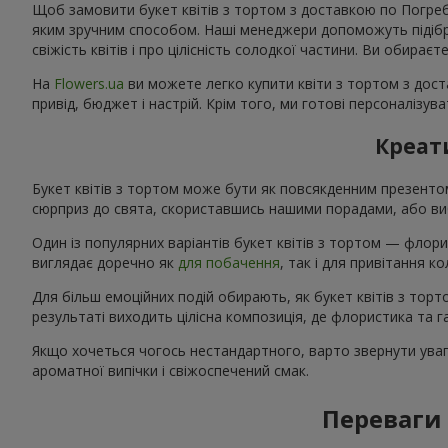
Щоб замовити букет квітів з тортом з доставкою по Погреби
яким зручним способом. Наші менеджери допоможуть підібрат
свіжість квітів і про цілісність солодкої частини. Ви обирає
На
Flowers.ua
ви можете легко купити квіти з тортом з дост
привід, бюджет і настрій. Крім того, ми готові персоналізу
Креати
Букет квітів з тортом може бути як повсякденним презент
сюрприз до свята, скориставшись нашими порадами, або виб
Один із популярних варіантів букет квітів з тортом — флори
виглядає доречно як
для побачення
, так і для привітання 
Для більш емоційних подій обирають, як букет квітів з тор
результаті виходить цілісна композиція, де флористика та
Якщо хочеться чогось нестандартного, варто звернути увагу
ароматної випічки і свіжоспечений смак.
Переваги 