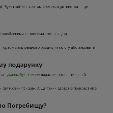
ї. Букет квітів з тортом зі смаком дитинства — це
 з улюбленими квітковими композиціям;
з тортом з відповідного розділу каталогу або замовити
му подарунку
вишуканим букетом
виглядає ефектно, стильно й
 святковий присмак. А ще такий десерт із прикрасами з
 по Погребищу?