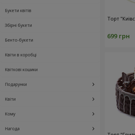
Букети квітів
Торт "Київ
Збірні букети
Бенто-букети
Квіти в коробці
Квіткові кошики
Подарунки
Квіти
Кому
Нагода
Торт "Грил