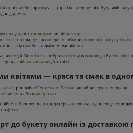
 сюрприз без приводу — торт і квіти доречні в будь-якій ситуаці
ядає доречно.
есерт у парі з
трояндами
чи
півоніями
;
вітів з тортом, де ласощі для особливих моментів поєднуються
вітів з тортом без надмірної емоційності.
ваших подій. Ви можете вибрати готову композицію букет квітів 
в серед
акційних пропозицій
та хітів.
и квітами — краса та смак в одно
 та гастрономічної естетики. Ексклюзивний десерт в поєднанні з
ння дитини
або
корпоратив
.
моційне забарвлення, а кондитерська прикраса довершує солодкий
і на фото.
рт до букету онлайн із доставкою