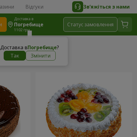
газини
Відгуки
Зв’яжіться з нами
Доставка в
и
Погребище
Статус замовлення
1102 грн
Доставка в
Погребище
?
Так
Змінити