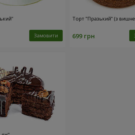
ський"
Торт "Празький" (з вишн
Замовити
ьяж"