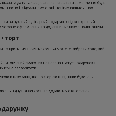
, вказати дату та час доставки і сплатити замовлення будь-
 вчасно і в ідеальному стані, попіклувавшись і про
брати вишуканий кулінарний подарунок під конкретний
вши яскраве оформлення та додавши листівку з привітанням.
 + торт
том та приємним післясмаком. Ви можете вибрати солодкий
акий витончений смаколик не перевантажує подарунок і
 приємно запам’ятати.
ічкою в пакуванні, що повторюють відтінки букета. У
рюють відчуття легкості та додають у свято запах
подарунку