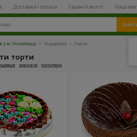
a
Доставка і оплата
Гарантії якості
Наші ма
Знайт
ів у м. Погребище
> Подарунки > Торти
ти торти
ешевше
дорожче
популярні