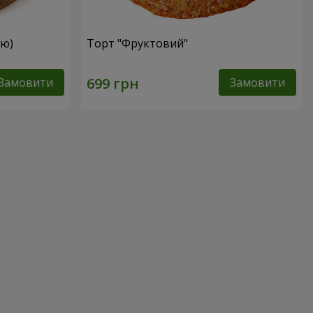
ею)
Торт "Фруктовий"
Замовити
Замовити