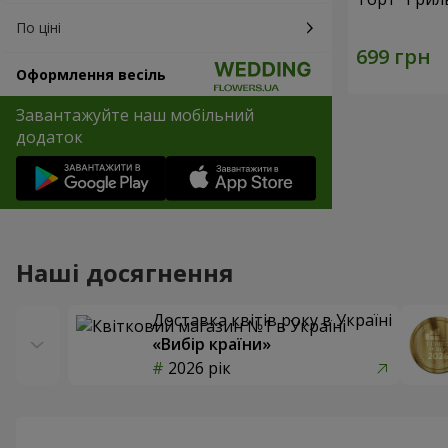
По ціні
Оформлення весіль
Завантажуйте наш мобільний
додаток
Наші досягнення
Доставка квітів року в Україні
«Вибір країни»
2026 рік