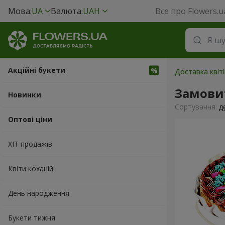
Мова:
UA
Валюта:
UAH
Все про Flowers.u
Акційні букети
Доставка квіт
Замови
Новинки
Сортування:
д
Оптові ціни
ХІТ продажів
Квіти коханій
День народження
Букети тижня