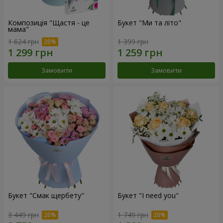
Композиція "Щастя - це
Букет "Ми та літо"
мама"
1 624 грн
1 399 грн
Замовити
Замовити
Букет "Смак щербету"
Букет "I need you"
3 449 грн
1 749 грн