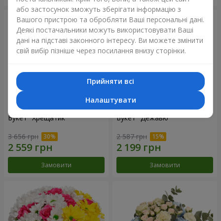
або застосунок зможуть зберігати інформацію з
Вашого пристрою та обробляти Ваші персональні дані.
Деякі постачальники можуть використовувати Ваші
дані на підставі законного інтересу. Ви можете змінити
свій вибір пізніше через посилання внизу сторінки.
Прийняти всі
Налаштувати
Букет "Хрещатик"
Букет "Дежавю"
3 656 грн
2 587 грн
Замовити
Замовити