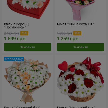
Квіти в коробці
Букет "Ніжне кохання"
"Посміхнись!"
2 124 грн
1 399 грн
Замовити
Замовити
Букет "Квітковий бал"
Кошик "Закоханий сад"