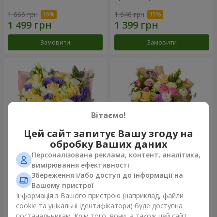
1 666 грн
1 646 грн
Замовити
Замовити
Вітаємо!
Цей сайт запитує Вашу згоду на
обробку Ваших даних
Персоналізована реклама, контент, аналітика,
Букет "Кольорові сни"
Букет "Квіткове Selfie!"
вимірювання ефективності
Збереження і/або доступ до інформації на
3 370 грн
2 116 грн
Вашому пристрої
Інформація з Вашого пристрою (наприклад, файли
cookie та унікальні ідентифікатори) буде доступна
Замовити
Замовити
постачальникам. Крім того, вони, а також цей сайт