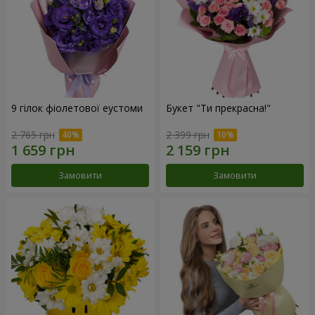
9 гілок фіолетової еустоми
Букет "Ти прекрасна!"
2 765 грн
2 399 грн
Замовити
Замовити