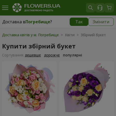
Доставка в
Погребище
?
Так
Змінити
Доставка в
Погребище
|
1102 грн
Доставка квітів у м. Погребище
> Квіти > Збірний букет
Купити збірний букет
Сортування:
дешевше
дорожче
популярні