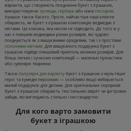
варіанти, що створюють поєднання букет з іграшкою,
використовуючи
троянди
,
гербери
або ніжні
гіпсофіли
.
Іграшок також багато. Проте, найчастіше наші клієнти
обирають, як букет з іграшкою композицію ведмедик з
квітами. Це класика, яка ніколи не підводить. До того ж у
нас є плюшеві ведмедики різних розмірів, які чудово
поєднуються як з вишуканими орхідеями, так і з простими
сезонними квітами
. Для вишуканого подарунка букет з
іграшкою підійде плюшевий приятель великих розмірів. Для
більш легких і сучасних композицій — маленькі пухнастики
або сувенірні тваринки.
Також
популярні для варіанту
букет з іграшкою є мультяшні
герої та кумедні персонажі — особливо якщо вибирається
милий подарунок для дитини. Для оригінальних сюрпризів
букет з іграшкою обирають текстильних звірят чи фетрових
зайців, які виглядають стильно і нестандартно.
Для кого варто замовити
букет з іграшкою