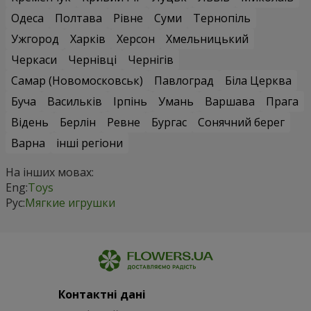
Одеса
Полтава
Рівне
Суми
Тернопіль
Ужгород
Харків
Херсон
Хмельницький
Черкаси
Чернівці
Чернігів
Самар (Новомосковськ)
Павлоград
Біла Церква
Буча
Васильків
Ірпінь
Умань
Варшава
Прага
Відень
Берлін
Ревне
Бургас
Сонячний берег
Варна
інші регіони
На інших мовах:
Eng:
Toys
Рус:
Мягкие игрушки
Контактні дані