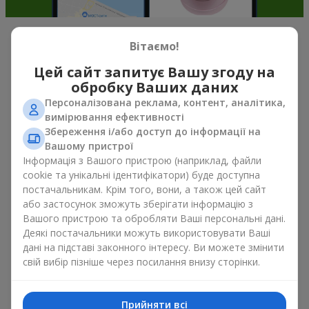
Вітаємо!
М’які іграшки в м. Погребище —
найкраще доповнення до букетів
Цей сайт запитує Вашу згоду на
обробку Ваших даних
Букет квітів у подарунок — це не про матеріальні цінності, а
Персоналізована реклама, контент, аналітика,
про щирі емоції й приємні спогади. А що, як не м’яка іграшка
вимірювання ефективності
підкріплює їх і залишає в пам’яті надовго. Саме тому букет з
Збереження і/або доступ до інформації на
іграшкою став одним із найпопулярніших варіантів
Вашому пристрої
подарунка — простого, щирого і дуже теплого. Коли до
Інформація з Вашого пристрою (наприклад, файли
квітів додається плюшевий ведмедик, зайчик чи інший
cookie та унікальні ідентифікатори) буде доступна
персонаж, подарунок букет з іграшкою залишає більше
постачальникам. Крім того, вони, а також цей сайт
спогадів.
або застосунок зможуть зберігати інформацію з
Вашого пристрою та обробляти Ваші персональні дані.
Букет з іграшкою пасує і як для
дівчаток молодшого віку
,
Деякі постачальники можуть використовувати Ваші
так і
для коханих жінок
, і навіть
для колег по роботі
в
дані на підставі законного інтересу. Ви можете змінити
певних випадках. Такий подарунок букет з іграшкою
свій вибір пізніше через посилання внизу сторінки.
підкреслює щиру турботу, затишок та бажання зробити
людині приємно. На
flowers.ua
можна знайти різноманітні
пропозиції на будь-який смак та бюджет, щоб зробити
подарунок в м. Погребище незабутнім.
Прийняти всі