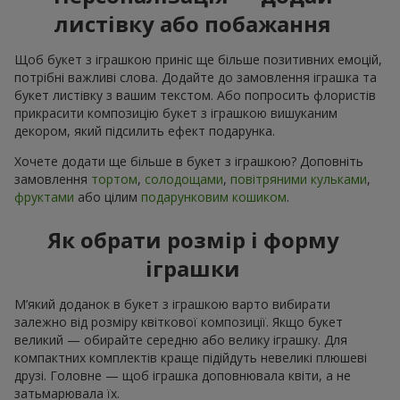
листівку або побажання
Щоб букет з іграшкою приніс ще більше позитивних емоцій,
потрібні важливі слова. Додайте до замовлення іграшка та
букет листівку з вашим текстом. Або попросить флористів
прикрасити композицію букет з іграшкою вишуканим
декором, який підсилить ефект подарунка.
Хочете додати ще більше в букет з іграшкою? Доповніть
замовлення
тортом
,
солодощами
,
повітряними кульками
,
фруктами
або цілим
подарунковим кошиком
.
Як обрати розмір і форму
іграшки
М’який доданок в букет з іграшкою варто вибирати
залежно від розміру квіткової композиції. Якщо букет
великий — обирайте середню або велику іграшку. Для
компактних комплектів краще підійдуть невеликі плюшеві
друзі. Головне — щоб іграшка доповнювала квіти, а не
затьмарювала їх.