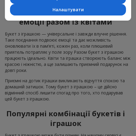
Налаштувати
Як м’яка іграшка підкреслює
емоції разом із квітами
Букет з іграшкою — універсальне і завжди влучне рішення.
Таке поєднання подвоює емоції та дає можливість
оновлювати їх в пам’яті, кожен раз, коли плюшевий
приятель потрапляє у поле зору Разом букет з іграшкою
працюють ідеально. Квіти та іграшка створюють баланс між
красою і ніжністю, а ще залишають приємний подарунок на
довгі роки.
Приємні на дотик іграшки викликають відчуття спокою та
домашній затишок. Тому букет з іграшкою – це дійсно
відмінний спосіб лишити спогад про того, хто подарував
цей букет з іграшкою.
Популярні комбінації букетів і
іграшок
Букет з іграшкою може бути різним. На нашому сервісі є