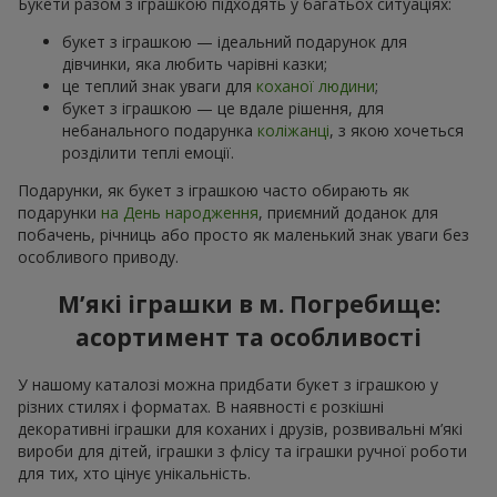
Букети разом з іграшкою підходять у багатьох ситуаціях:
букет з іграшкою — ідеальний подарунок для
дівчинки, яка любить чарівні казки;
це теплий знак уваги для
коханої людини
;
букет з іграшкою — це вдале рішення, для
небанального подарунка
коліжанці
, з якою хочеться
розділити теплі емоції.
Подарунки, як букет з іграшкою часто обирають як
подарунки
на День народження
, приємний доданок для
побачень, річниць або просто як маленький знак уваги без
особливого приводу.
М’які іграшки в м. Погребище:
асортимент та особливості
У нашому каталозі можна придбати букет з іграшкою у
різних стилях і форматах. В наявності є розкішні
декоративні іграшки для коханих і друзів, розвивальні м’які
вироби для дітей, іграшки з флісу та іграшки ручної роботи
для тих, хто цінує унікальність.