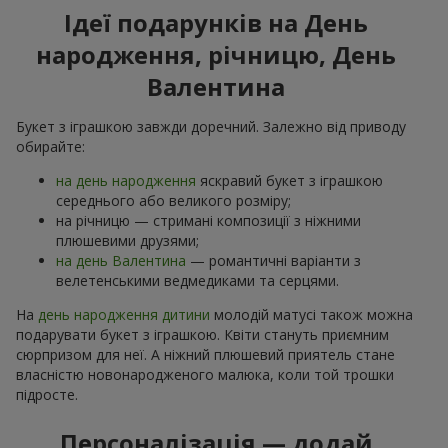
Ідеї подарунків на День
народження, річницю, День
Валентина
Букет з іграшкою завжди доречний. Залежно від приводу
обирайте:
на день народження
яскравий букет з іграшкою
середнього або великого розміру;
на річницю — стримані композиції з ніжними
плюшевими друзями;
на день Валентина
— романтичні варіанти з
велетенськими ведмедиками та серцями.
На
день народження дитини
молодій матусі також можна
подарувати букет з іграшкою. Квіти стануть приємним
сюрпризом для неї. А ніжний плюшевий приятель стане
власністю новонародженого малюка, коли той трошки
підросте.
Персоналізація — додай