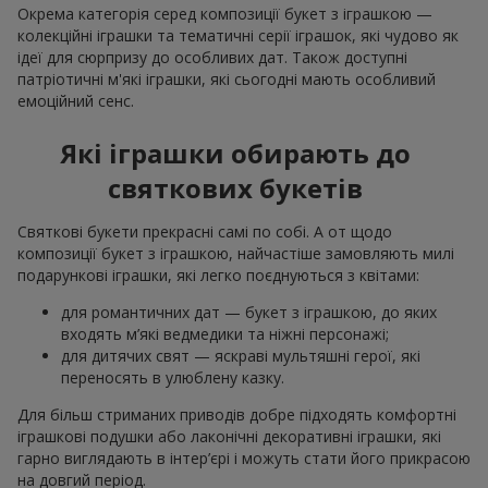
Окрема категорія серед композиції букет з іграшкою —
колекційні іграшки та тематичні серії іграшок, які чудово як
ідеї для сюрпризу до особливих дат. Також доступні
патріотичні м'які іграшки, які сьогодні мають особливий
емоційний сенс.
Які іграшки обирають до
святкових букетів
Святкові букети прекрасні самі по собі. А от щодо
композиції букет з іграшкою, найчастіше замовляють милі
подарункові іграшки, які легко поєднуються з квітами:
для романтичних дат — букет з іграшкою, до яких
входять м’які ведмедики та ніжні персонажі;
для дитячих свят — яскраві мультяшні герої, які
переносять в улюблену казку.
Для більш стриманих приводів добре підходять комфортні
іграшкові подушки або лаконічні декоративні іграшки, які
гарно виглядають в інтер’єрі і можуть стати його прикрасою
на довгий період.