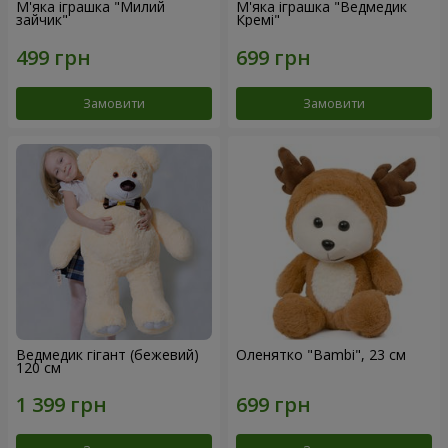
М'яка іграшка "Милий
М'яка іграшка "Ведмедик
зайчик"
Кремі"
Замовити
Замовити
Ведмедик гігант (бежевий)
Оленятко "Bambi", 23 см
120 см