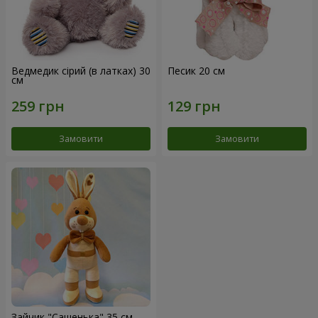
Ведмедик сірий (в латках) 30
Песик 20 см
см
Замовити
Замовити
Зайчик "Сашенька" 35 см