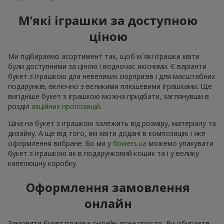
М’які іграшки за доступною
ціною
Ми підбираємо асортимент так, щоб м`які іграшки квіти
були доступними за ціною і водночас якісними. Є варіанти
букет з іграшкою для невеликих сюрпризів і для масштабних
подарунків, включно з великими плюшевими іграшками. Ще
вигідніше букет з іграшкою можна придбати, заглянувши в
розділ
акційних пропозицій
.
Ціна на букет з іграшкою залежить від розміру, матеріалу та
дизайну. А ще від того, які квіти додані в композицію і яке
оформлення вибране. Бо ми у
flowers.ua
можемо упакувати
букет з іграшкою як в подарунковий кошик та і у велику
капелюшну коробку.
Оформлення замовлення
онлайн
Замовити букет іграшка онлайн дуже просто. Ви обираєте