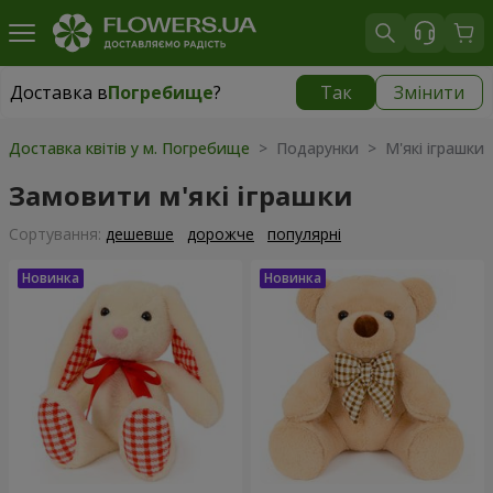
Доставка в
Погребище
?
Так
Змінити
Доставка в
Погребище
|
1102 грн
Доставка квітів у м. Погребище
> Подарунки > М'які іграшки
Замовити м'які іграшки
Сортування:
дешевше
дорожче
популярні