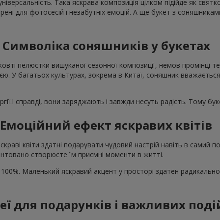
універсальність. Така яскрава композиція цілком підійде як свят
рені для фотосесій і незабутніх емоцій. А ще букет з соняшника
Символіка соняшників у букетах
жовті пелюстки вишуканої сезонної композиції, немов промінці те
єю. У багатьох культурах, зокрема в Китаї, соняшник вважається
гії.І справді, вони заряджають і завжди несуть радість. Тому бу
Емоційний ефект яскравих квітів
скраві квіти здатні подарувати чудовий настрій навіть в самий
нтовано створюєте їм приємні моменти в житті.
 100%. Маленький яскравий акцент у просторі здатен радикально
деї для подарунків і важливих поді