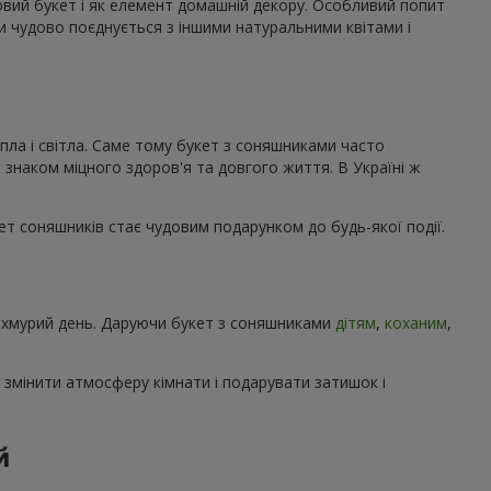
ковий букет і як елемент домашній декору. Особливий попит
ми чудово поєднується з іншими натуральними квітами і
пла і світла. Саме тому букет з соняшниками часто
 знаком міцного здоров'я та довгого життя. В Україні ж
кет соняшників стає чудовим подарунком до будь-якої події.
 похмурий день. Даруючи букет з соняшниками
дітям
,
коханим
,
 змінити атмосферу кімнати і подарувати затишок і
й