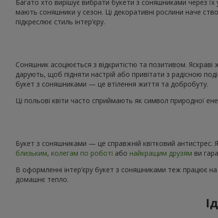
Багато хто вирішує вибрати букети з соняшниками через їх 
мають соняшники у сезон. Ці декоративні рослини наче ство
підкреслює стиль інтер’єру.
Соняшник асоціюється з відкритістю та позитивом. Яскраві 
дарують, щоб підняти настрій або привітати з радісною поді
букет з соняшниками — це втілення життя та добробуту.
Ці польові квіти часто сприймають як символ природної енер
Букет з соняшниками — це справжній квітковий антистрес. Я
близьким
,
колегам по роботі
або
найкращим друзям
ви гара
В оформленні інтер’єру букет з соняшниками теж працює на
домашнє тепло.
І