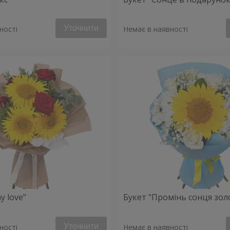
Уточнити
ності
Немає в наявності
y love"
Букет "Промінь сонця зол
Уточнити
ності
Немає в наявності