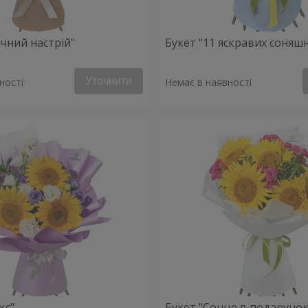
ячний настрій"
Букет "11 яскравих соняш
Уточнити
ності
Немає в наявності
кс"
Букет "Сонце в подарунок