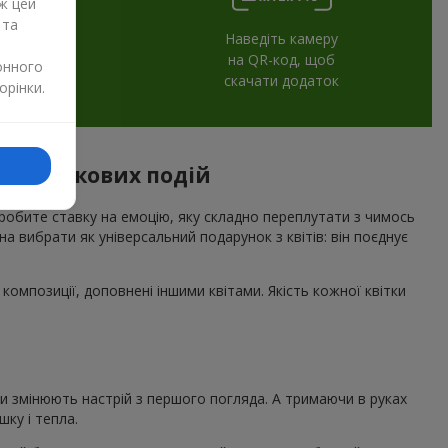
ж цей
 та
Наведіть камеру
на QR-код, щоб
онного
скачати додаток
орінки.
я святкових подій
 робите ставку на емоцію, яку складно переплутати з чимось
а вибрати як універсальний подарунок з квітів: він поєднує
композиції, доповнені іншими квітами. Якість кожної квітки
ни змінюють настрій з першого погляда. А тримаючи в руках
ку і тепла.