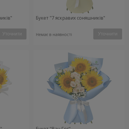
ників"
Букет "7 яскравих соняшників"
Уточнити
Уточнити
Немає в наявності
"
Букет "Ван Гог"