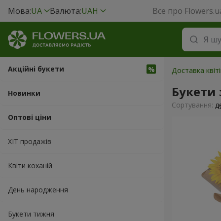
Мова:
UA
Валюта:
UAH
Все про Flowers.u
Акційні букети
Доставка квіті
Букети
Новинки
Сортування:
д
Оптові ціни
ХІТ продажів
Квіти коханій
День народження
Букети тижня