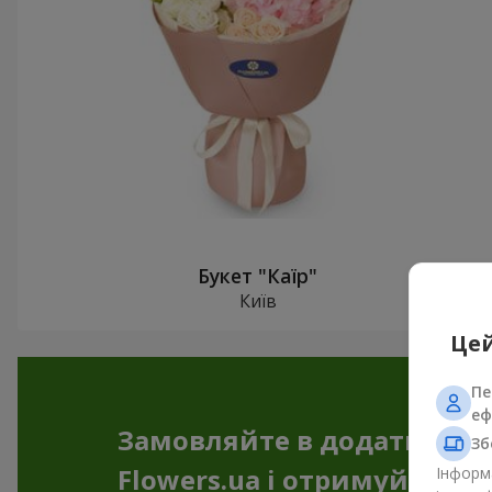
Букет "Каїр"
Київ
Цей
Пе
еф
Замовляйте в додатку
Зб
Flowers.ua і отримуйте бо
Інформа