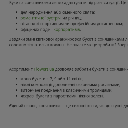
Букет з соняшниками легко адаптувати під різні ситуації. Ц
дня народження або сімейного свята;
романтичної зустрічі
чи річниці;
вітання зі спортивним чи професійним досягненням;
офіційних подій і
корпоративів
.
Завдяки зміні квіткової аранжировки букет з соняшниками л
соромно зізнатись в коханні. Не знаєте як це зробити? Зв
Асортимент
Flowers.ua
дозволяє вибрати букети з соняшника
моно букети з 7, 9 або 11 квітів;
ніжні композиції доповненні сезонними рослинами;
витончені поєднання з класичними трояндами;
яскраві букети з паростками ніжної зелені.
Єдиний нюанс, соняшники — це сезонні квіти, які доступні д