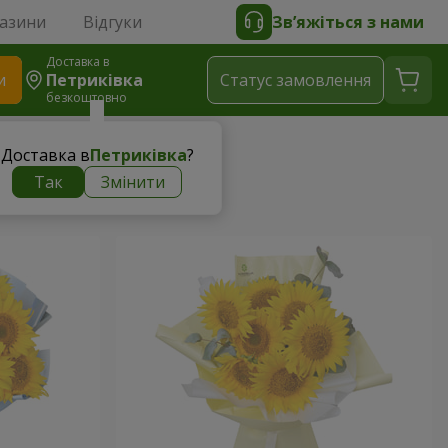
газини
Відгуки
Зв’яжіться з нами
Доставка в
и
Петриківка
Статус замовлення
безкоштовно
Доставка в
Петриківка
?
Так
Змінити