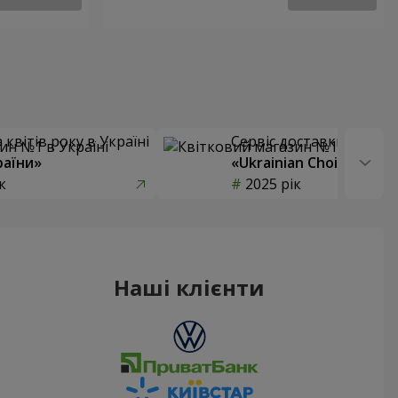
квітів року в Україні
Сервіс доставки квітів
раїни»
«Ukrainian Choice»
к
2025 рік
Наші клієнти