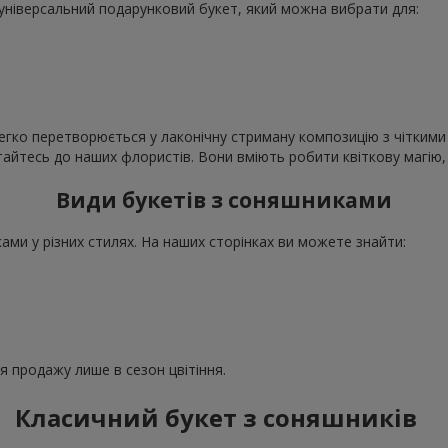
е універсальний подарунковий букет, який можна вибрати для:
егко перетворюється у лаконічну стриману композицію з чіткими 
ертайтесь до наших флористів. Вони вміють робити квіткову магі
Види букетів з соняшниками
ми у різних стилях. На наших сторінках ви можете знайти:
ля продажу лише в сезон цвітіння.
Класичний букет з соняшників