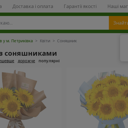
a
Доставка і оплата
Гарантії якості
Наші ма
Знайт
в у м. Петриківка
> Квіти > Соняшник
 з соняшниками
ешевше
дорожче
популярні