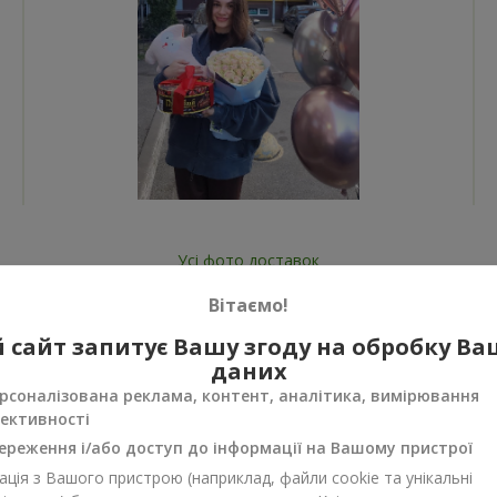
Усі фото доставок
Замовити цей товар
Вітаємо!
 сайт запитує Вашу згоду на обробку В
даних
рсоналізована реклама, контент, аналітика, вимірювання
ективності
ереження і/або доступ до інформації на Вашому пристрої
нуси
ція з Вашого пристрою (наприклад, файли cookie та унікальні