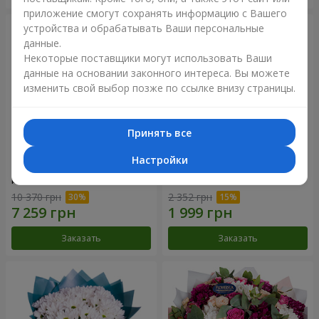
приложение смогут сохранять информацию с Вашего
устройства и обрабатывать Ваши персональные
данные.
Некоторые поставщики могут использовать Ваши
данные на основании законного интереса. Вы можете
изменить свой выбор позже по ссылке внизу страницы.
Принять все
Настройки
Цветы в коробке "101
Букет "Цветочное Selfie!"
розовая роза"
10 370 грн
2 352 грн
Заказать
Заказать