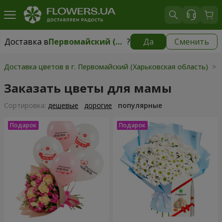
Доставка в
Первомайский (Харьковская область)
?
Да
Сменить
Доставка в
Первомайский (Харьковская область)
|
1247 грн
Доставка цветов в г. Первомайский (Харьковская область)
> 
Заказать цветы для мамы
Cортировка:
дешевые
дорогие
популярные