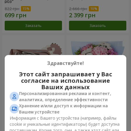
роз"
822 грн
2 666 грн
Заказать
Заказать
Здравствуйте!
Этот сайт запрашивает у Вас
согласие на использование
Ваших данных
Персонализированная реклама и контент,
Букет "7 розовых роз!"
Романтический букет
аналитика, определение эффективности
"Небеса"
Хранение и/или доступ к информации на
1 074 грн
2 074 грн
Вашем устройстве
Информация с Вашего устройства (например, файлы
cookie и уникальные идентификаторы) будет доступна
Заказать
Заказать
поставщикам. Кроме того, они, а также этот сайт или