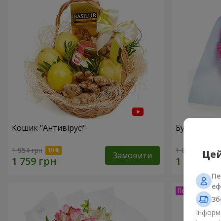
Кошик "Антивірус!"
Букет "15 
1 954 грн
1 834 грн
Цей
Замовити
Пе
еф
Зб
Інформа