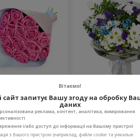
рожевих троянд"
Яскравий букет на День 
Вітаємо!
1 554 грн
 сайт запитує Вашу згоду на обробку В
Замовити
даних
рсоналізована реклама, контент, аналітика, вимірювання
ективності
ереження і/або доступ до інформації на Вашому пристрої
ція з Вашого пристрою (наприклад, файли cookie та унікальні