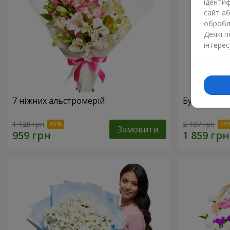
ідентиф
сайт а
обробля
Деякі 
інтерес
7 ніжних альстромерій
Букет "Доти
1 128 грн
2 187 грн
Замовити