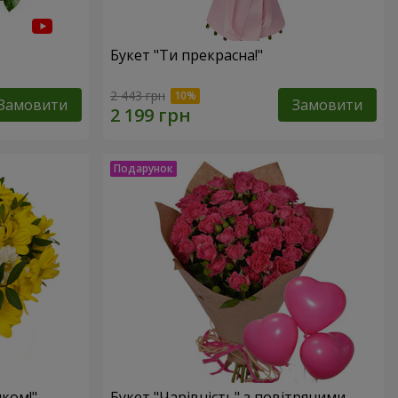
Букет "Ти прекрасна!"
2 443 грн
Замовити
Замовити
ком!"
Букет "Чарівність" з повітряними