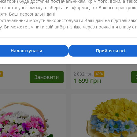
ікатори) буде доступна постачальникам. Крім того, вони, а тако
бо застосунок зможуть зберігати інформацію з Вашого пристрою
ти Ваші персональні дані.
постачальники можуть використовувати Ваші дані на підставі зак
у. Ви можете змінити свій вибір пізніше через посилання внизу ст
Налаштувати
Прийняти всі
к кохання" + Raffaello
9 гілок фіолетової еустом
2 832 грн
Замовити