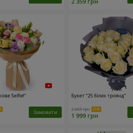
ове Selfie!"
Букет "25 білих троянд"
2 665 грн
Замовити