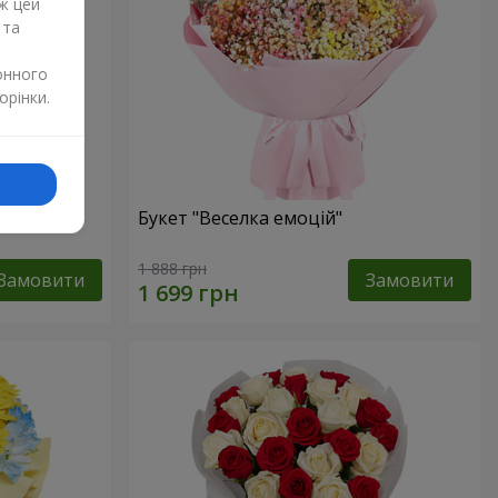
ж цей
 та
онного
орінки.
и
Букет "Веселка емоцій"
1 888 грн
Замовити
Замовити