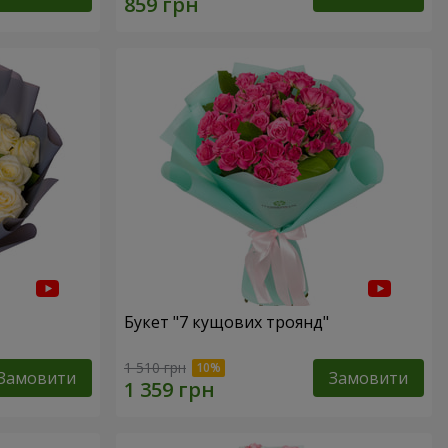
Букет "7 кущових троянд"
1 510 грн
Замовити
Замовити