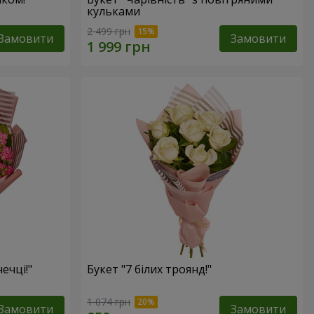
кульками
2 499 грн
Замовити
Замовити
ечці!"
Букет "7 білих троянд!"
1 074 грн
Замовити
Замовити