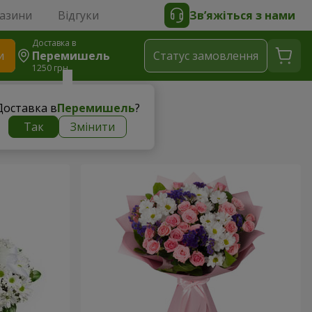
газини
Відгуки
Зв’яжіться з нами
Доставка в
и
Перемишель
Статус замовлення
1250 грн
Доставка в
Перемишель
?
Так
Змінити