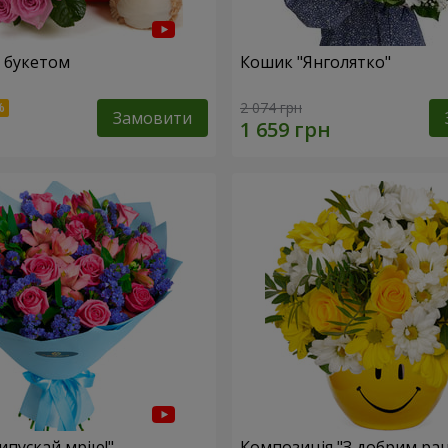
 букетом
Кошик "Янголятко"
2 074 грн
Замовити
ипускай мрію!"
Композиція "З добрим ран