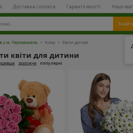
a
Доставка і оплата
Гарантії якості
Наші ма
Знайт
ів у м. Перемишель
> Кому > Квіти дитині
ти квіти для дитини
ешевше
дорожче
популярні