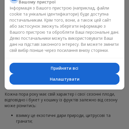
Вашому пристрої
звичайний букет у кошику із фруктів на гастрономічний
Інформація з Вашого пристрою (наприклад, файли
подарунок. Ми у компанії
Flowers.ua
завжди дотримуємося
cookie та унікальні ідентифікатори) буде доступна
побажань клієнта, створюючи декор. При формуванні
постачальникам. Крім того, вони, а також цей сайт
композиції букет у кошику із фруктів використовуються
або застосунок зможуть зберігати інформацію з
натуральні матеріали, продумана упаковка смаку, і звісно
Вашого пристрою та обробляти Ваші персональні дані.
відповідні до події декоративні елементи.
Деякі постачальники можуть використовувати Ваші
За бажанням клієнта кошик фруктів може бути оформлений
дані на підставі законного інтересу. Ви можете змінити
у прозорій плівці або стильній коробці — завжди зі
свій вибір пізніше через посилання внизу сторінки.
святковою подачею, яка виглядає охайно й
презентабельно.
Прийняти всі
Тематичні фруктові
Налаштувати
композиції для свят та сезонів
Кожна пора року має свій характер і свої сезонні плоди,
відповідно і букет у кошику із фруктів залежно від сезону
може різнитись:
взимку це екзотичні дари природи, цитрусові та
гранати;