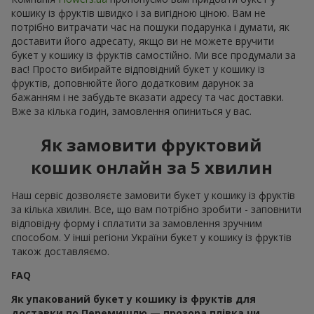
кошику із фруктів швидко і за вигідною ціною. Вам не
потрібно витрачати час на пошуки подарунка і думати, як
доставити його адресату, якщо ви не можете вручити
букет у кошику із фруктів самостійно. Ми все продумали за
вас! Просто вибирайте відповідний букет у кошику із
фруктів, доповнюйте його додатковим дарунок за
бажанням і не забудьте вказати адресу та час доставки.
Вже за кілька годин, замовлення опиниться у вас.
Як замовити фруктовий
кошик онлайн за 5 хвилин
Наш сервіс дозволяєте замовити букет у кошику із фруктів
за кілька хвилин. Все, що вам потрібно зробити - заповнити
відповідну форму і сплатити за замовлення зручним
способом. У інші регіони України букет у кошику із фруктів
також доставляємо.
FAQ
Як упакований букет у кошику із фруктів для
доставки по Перемишлю — прозора плівка чи