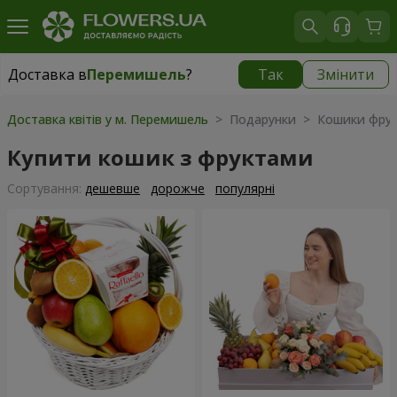
Доставка в
Перемишель
?
Так
Змінити
Доставка в
Перемишель
|
1250 грн
Доставка квітів у м. Перемишель
> Подарунки > Кошики фрук
Купити кошик з фруктами
Сортування:
дешевше
дорожче
популярні