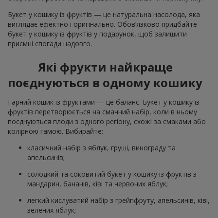
Букет у кошику із фруктів — це натуральна насолода, яка
виглядає ефектно і оригінально. Обов’язково придбайте
букет у кошику із фруктів у подарунок, щоб залишити
приємні спогади надовго.
Які фрукти найкраще
поєднуються в одному кошику
Гарний кошик із фруктами — це баланс. Букет у кошику із
фруктів перетворюється на смачний набір, коли в ньому
поєднуються плоди з одного регіону, схожі за смаками або
колірною гамою. Вибирайте:
класичний набір з яблук, груші, винограду та
апельсинів;
солодкий та соковитий букет у кошику із фруктів з
мандарин, бананів, ківі та червоних яблук;
легкий кислуватий набір з грейпфруту, апельсинів, ківі,
зелених яблук;