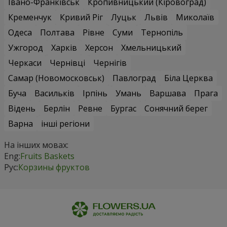
Івано-Франківськ
Кропивницький (Кіровоград)
Кременчук
Кривий Ріг
Луцьк
Львів
Миколаїв
Одеса
Полтава
Рівне
Суми
Тернопіль
Ужгород
Харків
Херсон
Хмельницький
Черкаси
Чернівці
Чернігів
Самар (Новомосковськ)
Павлоград
Біла Церква
Буча
Васильків
Ірпінь
Умань
Варшава
Прага
Відень
Берлін
Ревне
Бургас
Сонячний берег
Варна
інші регіони
На інших мовах:
Eng:
Fruits Baskets
Рус:
Корзины фруктов