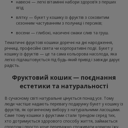
навесні — легкі вітамінні набори здоров’я з перших
ягід;
влітку — букет у кошику із фруктів з соковитим
сезонним частуванням з полуниці і персиків;
восени — глибокі, насичені смаки слив та груш.
Тематичні фруктові кошики доречні на дні народження,
річниці, професійні свята чи корпоративні події. Букет у
кошику із фруктів — це та сама кольорова насолода, яка
легко підлаштовується під будь-який привід і завжди дарує
радість.
Фруктовий кошик — поєднання
естетики та натуральності
В сучасному світі натуральне цінується понад усе. Тому
люди частіше надають перевагу подарунку букет у кошику із
фруктів, як органічному вибору з натуральними ласощами.
Саме тому кошики з фруктами стали трендом серед тих,
хто дотримується здорового способу життя, займається
спортом і просто хоче переважно споживати корисну їжу.