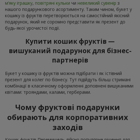
м’яку іграшку
,
повітряні кульки
чи
невеликий сувенір
з
нашого подарункового асортименту. Таким чином, букет у
кошику із фруктів перетворюється на самостійний якісний
подарунок, який не соромно представити як презент до
будь-якої урочистої події.
Купити кошик фруктів —
вишуканий подарунок для бізнес-
партнерів
Букет у кошику із фруктів можна підібрати і як їстівний
презент для колег по бізнесу. Тут підійдуть більш стримані
комбінації в класичному оформленні доповнені вишуканими
квітами: трояндами, калами, герберами.
Чому фруктові подарунки
обирають для корпоративних
заходів
Кошик фруктів Перемишель дійсно популярне рішення для