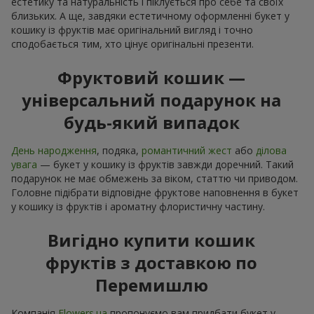
естетику та натуральність і піклується про себе та своїх
близьких. А ще, завдяки естетичному оформленні букет у
кошику із фруктів має оригінальний вигляд і точно
сподобається тим, хто цінує оригінальні презенти.
Фруктовий кошик —
універсальний подарунок на
будь-який випадок
День народження
, подяка,
романтичний жест
або
ділова
увага
— букет у кошику із фруктів завжди доречний. Такий
подарунок не має обмежень за віком, статтю чи приводом.
Головне підібрати відповідне фруктове наповнення в букет
у кошику із фруктів і ароматну флористичну частину.
Вигідно купити кошик
фруктів з доставкою по
Перемишлю
Компанія
Flowers.ua
пропонуємо вам придбати букет у