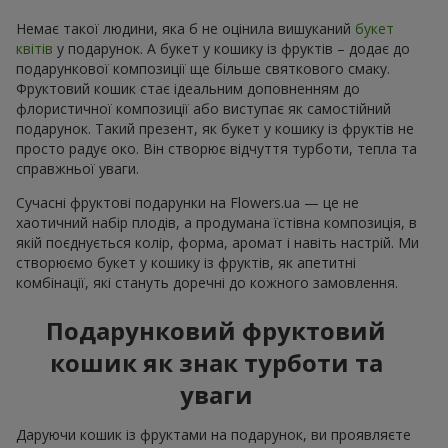
Немає такої людини, яка б не оцінила вишуканий
букет
квітів
у подарунок. А букет у кошику із фруктів – додає до
подарункової композиції ще більше святкового смаку.
Фруктовий кошик стає ідеальним доповненням до
флористичної композиції або виступає як самостійний
подарунок. Такий презент, як букет у кошику із фруктів не
просто радує око. Він створює відчуття турботи, тепла та
справжньої уваги.
Сучасні фруктові подарунки на Flowers.ua — це не
хаотичний набір плодів, а продумана їстівна композиція, в
якій поєднується колір, форма, аромат і навіть настрій. Ми
створюємо букет у кошику із фруктів, як апетитні
комбінації, які стануть доречні до кожного замовлення.
Подарунковий фруктовий
кошик як знак турботи та
уваги
Даруючи кошик із фруктами на подарунок, ви проявляєте