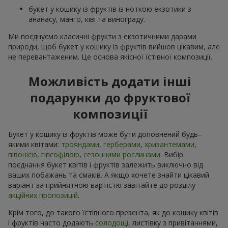
букет у кошику із фруктів із ноткою екзотики з
ананасу, манго, ківі та винограду.
Ми поєднуємо класичні фрукти з екзотичними дарами
природи, щоб букет у кошику із фруктів вийшов цікавим, але
не перевантаженим. Це основа якісної їстівної композиції.
Можливість додати інші
подарунки до фруктової
композиції
Букет у кошику із фруктів може бути доповнений будь–
якими квітами:
трояндами
,
герберами
,
хризантемами
,
півонією
,
гіпсофілою
,
сезонними рослинами
. Вибір
поєднання букет квітів і фруктів залежить виключно від
ваших побажань та смаків. А якщо хочете знайти цікавий
варіант за прийнятною вартістю завітайте до розділу
акційних пропозицій
.
Крім того, до такого їстівного презента, як до кошику квітів
і фруктів часто додають
солодощі
, листівку з привітаннями,