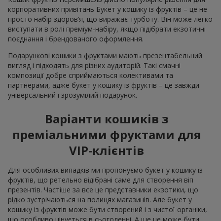
корпоративних привітань Букет у кошику із фруктів – це не
просто набір здоров’я, що виражає турботу. Він може легко
виступати в ролі преміум-набіру, якщо підібрати екзотичні
поєднання і брендованого оформлення.
Подарункові кошики з фруктами мають презентабельний
вигляд і підходять для різних аудиторій. Такі смачні
композиції добре сприймаються колективами та
партнерами, адже букет у кошику із фруктів – це завжди
універсальний і зрозумілий подарунок.
Варіанти кошиків з
преміальними фруктами для
VIP-клієнтів
Для особливих випадків ми пропонуємо букет у кошику із
фруктів, що ретельно відібрані саме для створення віп
презентів. Частіше за все це представники екзотики, що
рідко зустрічаються на полицях магазинів. Але букет у
кошику із фруктів може бути створений і з чистої органіки,
що особливо цінується в сьогоденні. А ще це може бути