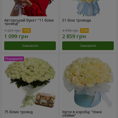
Авторський букет "11 білих
51 біла троянда
троянд!"
1 221 грн
4 398 грн
Замовити
Замовити
75 білих троянд
Квіти в коробці "Ніжні
обійми"