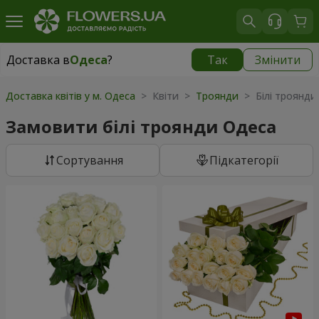
Доставка в
Одеса
?
Так
Змінити
Доставка в
Одеса
|
безкоштовно
Доставка квітів у м. Одеса
> Квіти >
Троянди
> Білі троянди
Замовити білі троянди Одеса
Сортування
Підкатегорії