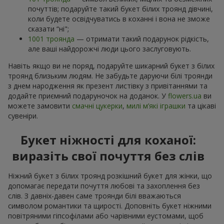
почуттів; подаруйте такий букет білих троянд дівчині,
коли будете освідчуватись в коханні і вона не зможе
сказати “ні";
1001 троянда
— отримати такий подарунок рідкість,
але ваші найдорожчі люди цього заслуговують.
Навіть якщо ви не поряд, подаруйте шикарний букет з білих
троянд близьким людям. Не забудьте даруючи білі троянди
з днем народження як презент листівку з привітаннями та
додайте приємний подаруночок на доданок. У
flowers.ua
ви
можете замовити
смачні цукерки
,
милі м’які іграшки
та цікаві
сувеніри.
Букет ніжності для коханої:
виразіть свої почуття без слів
Ніжний букет з білих троянд розкішний букет для жінки, що
допомагає передати почуття любові та захоплення без
слів. З давніх-давен саме троянди білі вважаються
символом романтики та щирості. Доповніть букет ніжними
повітряними гіпсофілами або чарівними еустомами, щоб