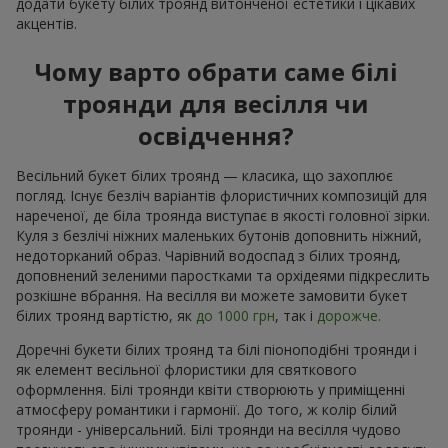
додати букету білих троянд витонченої естетики і цікавих
акцентів.
Чому варто обрати саме білі
троянди для весілля чи
освідчення?
Весільний букет білих троянд — класика, що захоплює
погляд. Існує безліч варіантів флористичних композицій для
нареченої, де біла троянда виступає в якості головної зірки.
Куля з безлічі ніжних маленьких бутонів доповнить ніжний,
недоторканий образ. Чарівний водоспад з білих троянд,
доповнений зеленими паростками та орхідеями підкреслить
розкішне вбрання. На весілля ви можете замовити букет
білих троянд вартістю, як
до 1000 грн
, так і
дорожче.
Доречні букети білих троянд та білі піоноподібні троянди і
як елемент весільної флористики для святкового
оформлення. Білі троянди квіти створюють у приміщенні
атмосферу романтики і гармонії. До того, ж колір білий
троянди - універсальний. Білі троянди на весілля чудово