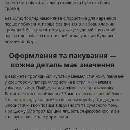
форма бутонів та загальна стилістика букета з білих
троянд.
Без білих троянд неможлива флористика для нареченої,
перше побачення, перше освідчення в любові. Класичні
троянди й білі кущові троянди — це чудовий святковий
варіант до ювілею і витончений подарунок до будь-якої
визначної події.
Оформлення та пакування —
кожна деталь має значення
Ви можете троянди білі купити у мінімалістичному пакуванні
у крафтовому папері. Флористика в стилі мінімалізм є
універсальною. Підійде, як для жінки, так і для чоловіка.
Бажаєте чогось особливого? Замовте
ексклюзивний букет
з білих троянд
у кошику чи святковій коробці. Це додасть
флористичній композиції вишуканості та сучасного тону.
При цьому біла троянда ціна лишається фіксованою, а ви
сплачуєте лише за оформлення.