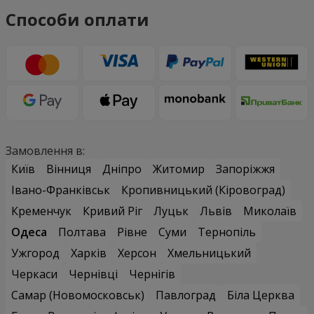
Способи оплати
Замовлення в:
Київ
Вінниця
Дніпро
Житомир
Запоріжжя
Івано-Франківськ
Кропивницький (Кіровоград)
Кременчук
Кривий Ріг
Луцьк
Львів
Миколаїв
Одеса
Полтава
Рівне
Суми
Тернопіль
Ужгород
Харків
Херсон
Хмельницький
Черкаси
Чернівці
Чернігів
Самар (Новомосковськ)
Павлоград
Біла Церква