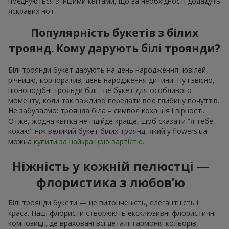
поєднуються з іншими квітами, що за необхідності додадуть
яскравих нот.
Популярність букетів з білих
троянд. Кому дарують білі троянди?
Білі троянди букет дарують на день народження, ювілей,
річницю, корпоратив, день народження дитини. Ну і звісно,
піоноподібні троянди білі - це букет для особливого
моменту, коли так важливо передати всю глибину почуттів.
Не забуваємо: троянда біла – символ кохання і вірності.
Отже, жодна квітка не підійде краще, щоб сказати “я тебе
кохаю" ніж великий букет білих троянд, який у flowers.ua
можна
купити за найкращою вартістю.
Ніжність у кожній пелюстці —
флористика з любов’ю
Білі троянди букети — це витонченість, елегантність і
краса. Наші флористи створюють ексклюзивні флористичні
композиції, де враховані всі деталі: гармонія кольорів,