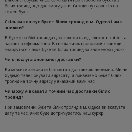
білих троянд, що дає змогу дати п’ятиденну гарантію на
кожен букет.
Скільки коштує букет білих троянд в м. Одеса і чи є
знижки?
В букеті на білі троянди ціна залежить від кількості квітів та
варіантів оформлення. В спеціальних пропозиціях завжди
знайдуться кілька букетів білих троянд за зниженою ціною.
Чи є послуга анонімної доставки?
Ви можете замовити білі квіти з доставкою анонімно. Ми не
будемо телефонувати адресату, а привеземо букет білих
троянд на точну адресу у вказаний вами час.
Чи можу я вказати точний час доставки білих
троянд?
При замовленні букета білих троянд в м. Одеса ви вказуєте
дату та час, яких буде дотримуватись наш кур’єр.