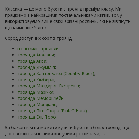
Класика — це моно букети з троянд преміум класу. Ми
працюємо з найкращими постачальниками квітів. Тому
використовуємо лише свіжі зрізані рослини, які не зів’януть
щонайменше 5 днів.
Серед доступних сортів троянд:
піоновидні троянди
;
троянда Аваланч
;
троянда Аква
;
троянда Джумілія
;
троянда Кантрі Блюз (Country Blues)
;
троянда Кімберлі
;
троянда Мандарин Експрешн
;
троянда Марічка
;
троянда Меморі Лейн
;
троянда Мондіаль
;
троянда Пінк Охара (Pink O'Hara)
;
троянда Ель Торо
.
За бажанням ви можете купити букети з білих троянд, що
доповнюються іншими квітучими рослинами, та