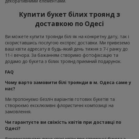
декоративними елементами.
Купити букет білих троянд з
доставкою по Одесі
Ви можете купити троянди білі як на конкретну дату, так і
скориставшись послугою експрес доставки. Ми привеземо
ваші квіти адресату в будь-який день тижня з 7-ї ранку до
11-ї вечора. За бажанням створимо фотофіксацію та
додамо до букета з білих троянд приємний подарунок.
FAQ
Чому варто замовити білі троянди в м. Одеса саме у
нас?
Ми пропонуємо безліч варіантів готових букетів та
створюємо ексклюзивні флористичні композиції на
замовлення.
Чи гарантуєте ви свіжість квітів при доставці по
Одесі?
Використовуємо лише свіжі квіти при створенні букета з