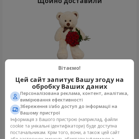
Щойно доставили
Вітаємо!
Гігантський бежевий ведмедик і 25 червоних троянд
Цей сайт запитує Вашу згоду на
Харків
обробку Ваших даних
Персоналізована реклама, контент, аналітика,
вимірювання ефективності
Фотогалерея
Збереження і/або доступ до інформації на
Вашому пристрої
Інформація з Вашого пристрою (наприклад, файли
cookie та унікальні ідентифікатори) буде доступна
постачальникам. Крім того, вони, а також цей сайт
або застосунок зможуть зберігати інформацію з