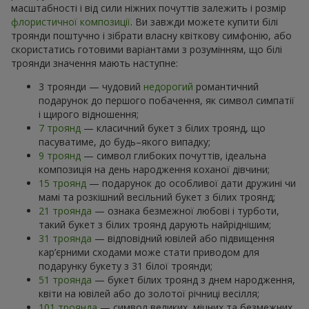
масштабності і від сили ніжних почуттів залежить і розмір
флористичної композиції
. Ви завжди можете купити білі
троянди поштучно і зібрати власну квіткову симфонію, або
скористатись готовими варіантами з розумінням, що білі
троянди значення мають наступне:
3 троянди — чудовий
недорогий
романтичний
подарунок до першого побачення, як символ симпатії
і щирого відношення;
7 троянд
— класичний букет з білих троянд, що
пасуватиме, до будь–якого випадку;
9 троянд
— символ глибоких почуттів, ідеальна
композиція на день народження коханої дівчини;
15 троянд
— подарунок до особливої дати дружині чи
мамі та розкішний весільний букет з білих троянд;
21 троянда
— ознака безмежної любові і турботи,
такий букет з білих троянд дарують найріднішим;
31 троянда
— відповідний ювілей або підвищення
кар’єрними сходами може стати приводом для
подарунку букету з 31 білої троянди;
51 троянда
— букет білих троянд з днем народження,
квіти на ювілей або до золотої річниці весілля;
101 троянда
— символ великих, міцних та безмежних