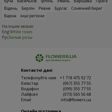
Буча
Васильків
Ірпінь
Умань
Варшава
Прага
Відень
Берлін
Ревне
Бургас
Сонячний берег
Варна
інші регіони
На інших мовах:
Eng:
White roses
Рус:
Белые розы
Контактні дані
Телефонуйте нам
+1 718 475 92 72
Київстар
(067) 355 77 55
Водафон
(099) 355 77 55
Лайфсел
(073) 565 56 68
Email
info@flowers.ua
Онлайн підтримка