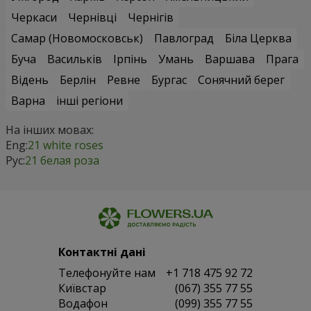
Черкаси
Чернівці
Чернігів
Самар (Новомосковськ)
Павлоград
Біла Церква
Буча
Васильків
Ірпінь
Умань
Варшава
Прага
Відень
Берлін
Ревне
Бургас
Сонячний берег
Варна
інші регіони
На інших мовах:
Eng:
21 white roses
Рус:
21 белая роза
Контактні дані
Телефонуйте нам
+1 718 475 92 72
Київстар
(067) 355 77 55
Водафон
(099) 355 77 55