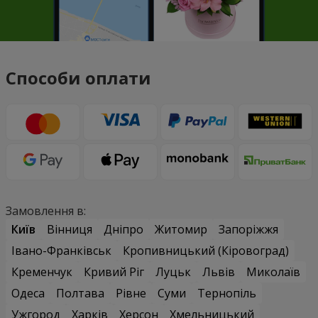
Способи оплати
Замовлення в:
Київ
Вінниця
Дніпро
Житомир
Запоріжжя
Івано-Франківськ
Кропивницький (Кіровоград)
Кременчук
Кривий Ріг
Луцьк
Львів
Миколаїв
Одеса
Полтава
Рівне
Суми
Тернопіль
Ужгород
Харків
Херсон
Хмельницький