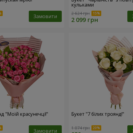
кульками
2 624 грн
Замовити
д "Моїй красунечці!"
Букет "7 білих троянд!"
1 074 грн
Замовити