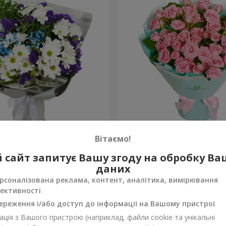
укет на День народження
Букет кущових троянд
Вітаємо!
1 843 грн
 сайт запитує Вашу згоду на обробку В
Замовити
даних
рсоналізована реклама, контент, аналітика, вимірювання
ективності
ереження і/або доступ до інформації на Вашому пристрої
ція з Вашого пристрою (наприклад, файли cookie та унікальні