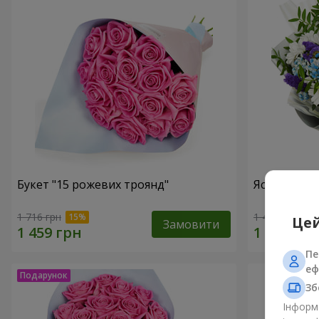
Букет "15 рожевих троянд"
Яскравий б
1 716 грн
1 443 грн
Цей
Замовити
Пе
еф
Зб
Інформа