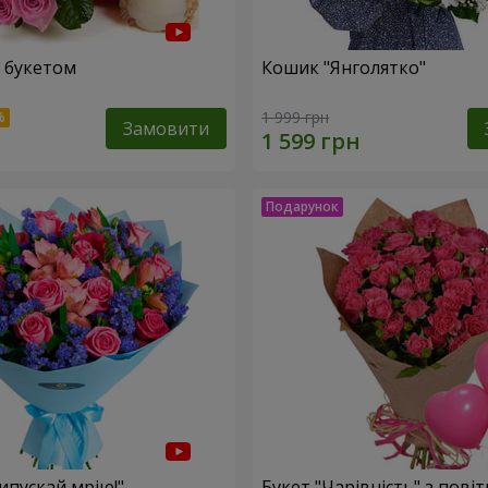
 букетом
Кошик "Янголятко"
1 999 грн
Замовити
ипускай мрію!"
Букет "Чарівність" з пові