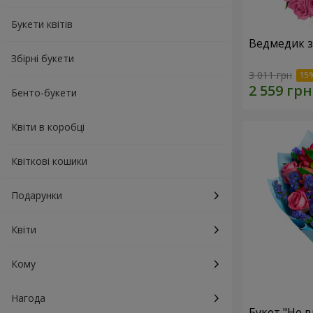
Букети квітів
Ведмедик з
Збірні букети
3 011 грн
Бенто-букети
Квіти в коробці
Квіткові кошики
Подарунки
Квіти
Кому
Нагода
Букет "Не в