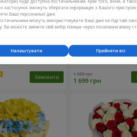
ікатори) буде доступна постачальникам. Крім того, вони, а тако
бо застосунок зможуть зберігати інформацію з Вашого пристрою
ти Ваші персональні дані.
постачальники можуть використовувати Ваші дані на підставі зак
у. Ви можете змінити свій вибір пізніше через посилання внизу ст
Налаштувати
Прийняти всі
летової еустоми
Букет "Веселка емоцій"
1 888 грн
Замовити