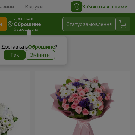
газини
Відгуки
Зв’яжіться з нами
Доставка в
и
Оброшине
Статус замовлення
безкоштовно
Доставка в
Оброшине
?
Так
Змінити