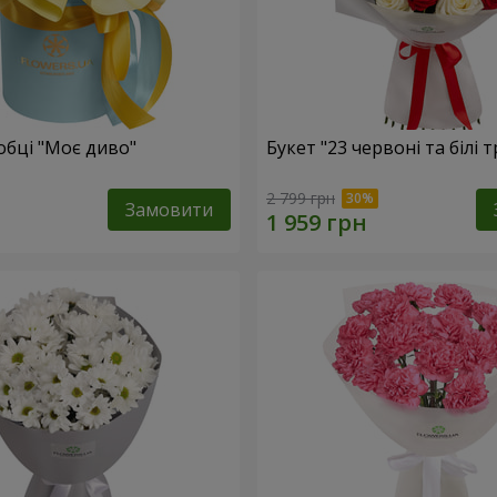
обці "Моє диво"
Букет "23 червоні та білі 
2 799 грн
Замовити