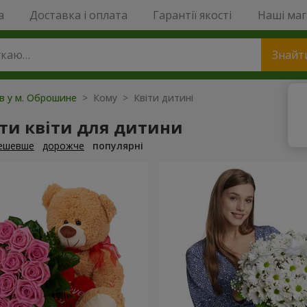
a
Доставка і оплата
Гарантії якості
Наші ма
Знайт
ів у м. Оброшине
> Кому > Квіти дитині
ти квіти для дитини
ешевше
дорожче
популярні