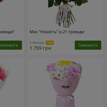
троянди"
Мікс "Ніжність" із 21 троянди
1 954 грн
Замовити
Замовити