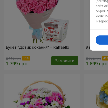
ідентиф
сайт а
обробля
Деякі 
інтерес
Букет "Дотик кохання" + Raffaello
9 гілок фіо
2 116 грн
2 832 грн
Замовити