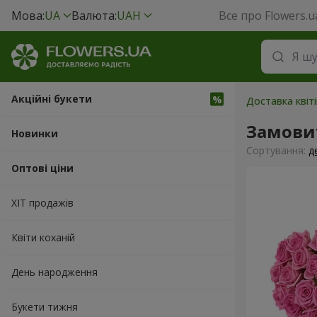
Мова:
UA
Валюта:
UAH
Все про Flowers.u
Акційні букети
Доставка квіт
Замови
Новинки
Сортування:
д
Оптові ціни
ХІТ продажів
Квіти коханій
День народження
Букети тижня