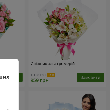
7 ніжних альстромерій
1 128 грн
аших
Замовити
Замовити