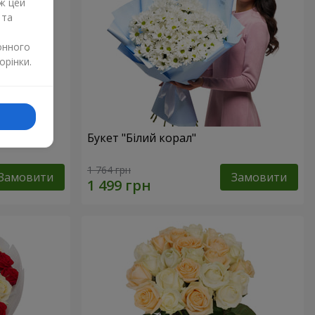
ж цей
 та
онного
орінки.
Букет "Білий корал"
1 764 грн
Замовити
Замовити