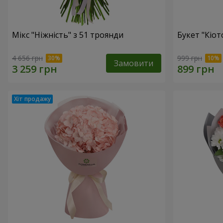
Мікс "Ніжність" з 51 троянди
Букет "Кіот
4 656 грн
999 грн
Замовити