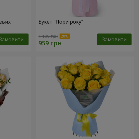
жевих
Букет "Пори року"
1 199 грн
Замовити
Замовити