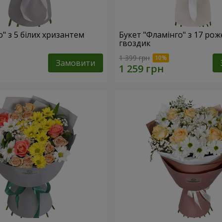
о" з 5 білих хризантем
Букет "Фламінго" з 17 ро
гвоздик
1 399 грн
Замовити