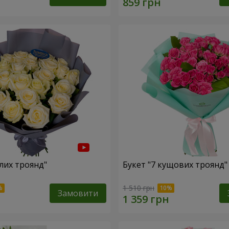
ілих троянд"
Букет "7 кущових троянд"
1 510 грн
Замовити