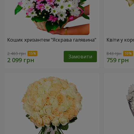
Кошик хризантем "Яскрава галявина"
Квіти у кор
2 469 грн
843 грн
Замовити