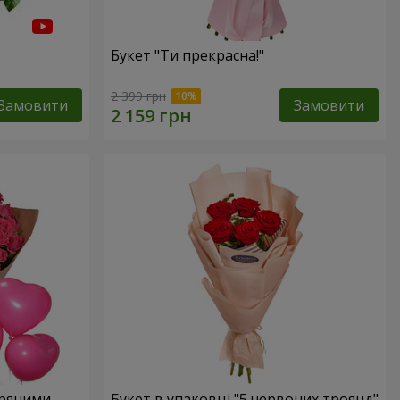
Букет "Ти прекрасна!"
2 399 грн
Замовити
Замовити
тряними
Букет в упаковці "5 червоних троянд"