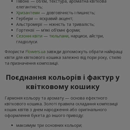
Півонії — об’єм, текстура, ароматна квіткова
елегантність;
Хризантеми
— довговічність і пишність;
Гербери — яскравий акцент;
Альстромерії — ніжність та тривалість;
Гортензії — м’які об’ємні форми;
Сезонні квіти
—
тюльпани
, нарциси, айстри,
гладіолуси.
Флористи
Flowers.ua
завжди допоможуть обрати найкращі
квіти для квіткового кошика залежно від пори року, стилю
та призначення композиції.
Поєднання кольорів і фактур у
квітковому кошику
Гармонія кольору та аромату — основа ефектного
квіткового кошика. Золоті правила складання композиції
кошик квітів з днем ​​народження або оригінального
оформлення букета до іншого приводу:
максимум три основних кольори;