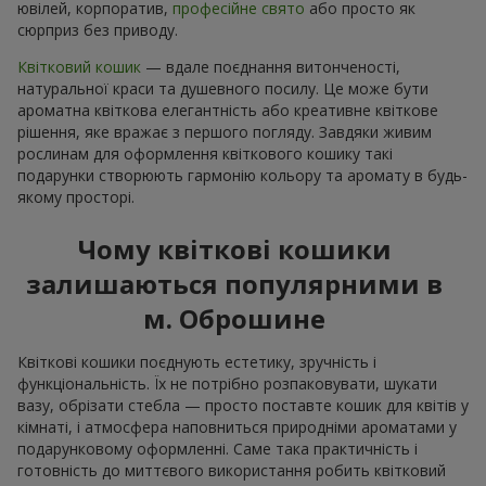
ювілей, корпоратив,
професійне свято
або просто як
сюрприз без приводу.
Квітковий кошик
— вдале поєднання витонченості,
натуральної краси та душевного посилу. Це може бути
ароматна квіткова елегантність або креативне квіткове
рішення, яке вражає з першого погляду. Завдяки живим
рослинам для оформлення квіткового кошику такі
подарунки створюють гармонію кольору та аромату в будь-
якому просторі.
Чому квіткові кошики
залишаються популярними в
м. Оброшине
Квіткові кошики поєднують естетику, зручність і
функціональність. Їх не потрібно розпаковувати, шукати
вазу, обрізати стебла — просто поставте кошик для квітів у
кімнаті, і атмосфера наповниться природніми ароматами у
подарунковому оформленні. Саме така практичність і
готовність до миттєвого використання робить квітковий