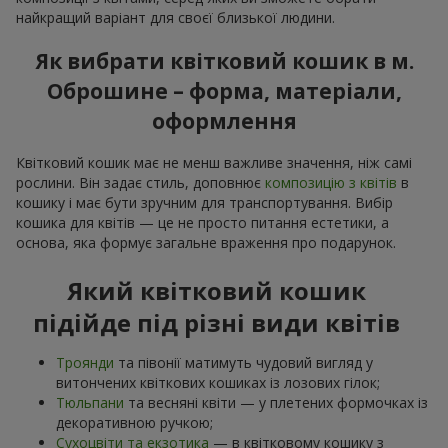
найкращий варіант для своєї близької людини.
Як вибрати квітковий кошик в м.
Оброшине – форма, матеріали,
оформлення
Квітковий кошик має не менш важливе значення, ніж самі
рослини. Він задає стиль, доповнює
композицію з квітів
в
кошику і має бути зручним для транспортування. Вибір
кошика для квітів — це не просто питання естетики, а
основа, яка формує загальне враження про подарунок.
Який квітковий кошик
підійде під різні види квітів
Троянди
та півонії матимуть чудовий вигляд у
витончених квіткових кошиках із лозових гілок;
Тюльпани
та весняні квіти — у плетених формочках із
декоративною ручкою;
Сухоцвіти та екзотика
— в квітковому кошику з