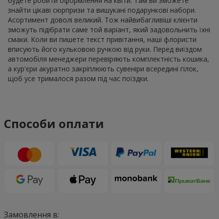
будете робити оформлення на квіти. Там ви зможете
знайти цікаві сюрпризи та вишукані подарункові набори.
Асортимент доволі великий. Тож найвибагливіші клієнти
зможуть підібрати саме той варіант, який задовольнить їхні
смаки. Коли ви пишете текст привітання, наші флористи
вписують його кульковою ручкою від руки. Перед виїздом
автомобіля менеджери перевіряють комплектність кошика,
а кур'єри акуратно закріплюють сувеніри всередині гілок,
щоб усе трималося разом під час поїздки.
Способи оплати
Замовлення в: