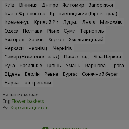
Київ
Вінниця
Дніпро
Житомир
Запоріжжя
Івано-Франківськ
Кропивницький (Кіровоград)
Кременчук
Кривий Ріг
Луцьк
Львів
Миколаїв
Одеса
Полтава
Рівне
Суми
Тернопіль
Ужгород
Харків
Херсон
Хмельницький
Черкаси
Чернівці
Чернігів
Самар (Новомосковськ)
Павлоград
Біла Церква
Буча
Васильків
Ірпінь
Умань
Варшава
Прага
Відень
Берлін
Ревне
Бургас
Сонячний берег
Варна
інші регіони
На інших мовах:
Eng:
Flower baskets
Рус:
Корзины цветов