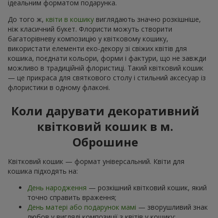
ідеальним форматом подарунка.
До того ж,
квіти в кошику
виглядають значно розкішніше,
ніж класичний букет. Флористи можуть створити
багаторівневу композицію у квітковому кошику,
використати елементи еко-декору зі свіжих квітів для
кошика, поєднати кольори, форми і фактури, що не завжди
можливо в традиційній флористиці. Такий квітковий кошик
— це прикраса для святкового столу і стильний аксесуар із
флористики в одному флаконі.
Коли дарувати декоративний
квітковий кошик в м.
Оброшине
Квітковий кошик — формат універсальний. Квіти для
кошика підходять на:
День народження
— розкішний квітковий кошик, який
точно справить враження;
День матері або подарунок мамі
— зворушливий знак
любов у вигляді композиції з квітів у кошику;