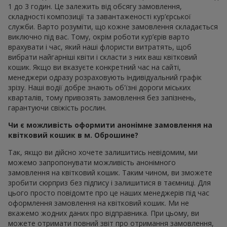
1 до 3 годин. Це залежить від обсягу замовлення,
складності композиції та завантаженості кур’єрської
служби. Варто розуміти, що кожне замовлення складається
виключно під вас. Тому, окрім роботи кур’єрів варто
врахувати і час, який наші флористи витратять, щоб
вибрати найгарніші квіти і скласти з них ваш квітковий
кошик. Якщо ви вказуєте конкретний час на сайті,
менеджери одразу розраховують індивідуальний графік
зрізу. Наші водії добре знають об'їзні дороги міських
кварталів, тому привозять замовлення без запізнень,
гарантуючи свіжість рослин.
Чи є можливість оформити анонімне замовлення на
квітковий кошик в м. Оброшине?
Так, якщо ви дійсно хочете залишитись невідомим, ми
можемо запропонувати можливість анонімного
замовлення на квітковий кошик. Таким чином, ви зможете
зробити сюрприз без підпису і залишитися в таємниці. Для
цього просто повідомте про це наших менеджерів під час
оформлення замовлення на квітковий кошик. Ми не
вкажемо жодних даних про відправника. При цьому, ви
можете отримати повний звіт про отримання замовлення,