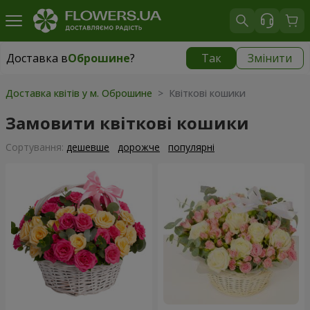
Доставка в
Оброшине
?
Так
Змінити
Доставка в
Оброшине
|
безкоштовно
Доставка квітів у м. Оброшине
> Квіткові кошики
Замовити квіткові кошики
Сортування:
дешевше
дорожче
популярні