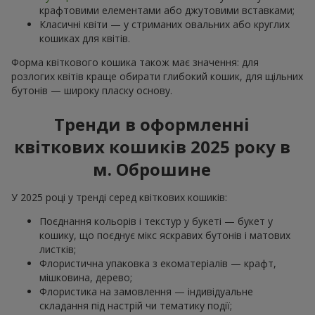
крафтовими елементами або джутовими вставками;
Класичні квіти — у стриманих овальних або круглих
кошиках для квітів.
Форма квіткового кошика також має значення: для
розлогих квітів краще обирати глибокий кошик, для щільних
бутонів — широку пласку основу.
Тренди в оформленні
квіткових кошиків 2025 року в
м. Оброшине
У 2025 році у тренді серед квіткових кошиків:
Поєднання кольорів і текстур у букеті — букет у
кошику, що поєднує мікс яскравих бутонів і матових
листків;
Флористична упаковка з екоматеріалів — крафт,
мішковина, дерево;
Флористика на замовлення — індивідуальне
складання під настрій чи тематику події;