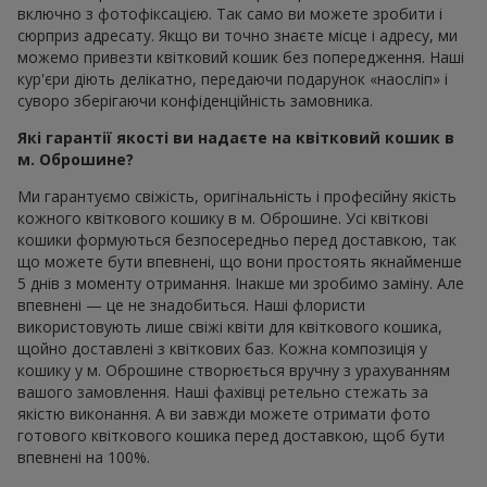
включно з фотофіксацією. Так само ви можете зробити і
сюрприз адресату. Якщо ви точно знаєте місце і адресу, ми
можемо привезти квітковий кошик без попередження. Наші
кур'єри діють делікатно, передаючи подарунок «наосліп» і
суворо зберігаючи конфіденційність замовника.
Які гарантії якості ви надаєте на квітковий кошик в
м. Оброшине?
Ми гарантуємо свіжість, оригінальність і професійну якість
кожного квіткового кошику в м. Оброшине. Усі квіткові
кошики формуються безпосередньо перед доставкою, так
що можете бути впевнені, що вони простоять якнайменше
5 днів з моменту отримання. Інакше ми зробимо заміну. Але
впевнені — це не знадобиться. Наші флористи
використовують лише свіжі квіти для квіткового кошика,
щойно доставлені з квіткових баз. Кожна композиція у
кошику у м. Оброшине створюється вручну з урахуванням
вашого замовлення. Наші фахівці ретельно стежать за
якістю виконання. А ви завжди можете отримати фото
готового квіткового кошика перед доставкою, щоб бути
впевнені на 100%.