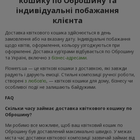
кошику по Оброшину та
індивідуальні побажання
клієнта
Доставка квіткового кошика здійснюється в день
замовлення або на вказану дату. Індивідуальні побажання
щодо квітів, оформлення, кольору узгоджуються при
оформленні. Доставка кур’єрами відбувається по Оброшину
та Україні, включно з
бізнес-адресами
.
Flowers.ua — це квіткові кошики з доставкою, які завжди
радують і дарують емоції. Стильні композиції ручної роботи,
створені
з любов’ю
, — квіткові кошики для дому, бізнесу чи
особливої події не залишають байдужими.
FAQ
Скільки часу займає доставка квіткового кошику по
Оброшину?
Ми робимо все можливе, щоб ваш квітковий кошик по
Оброшину був доставлений максимально швидко. У межах
міста час доставки квіткової композиції зазвичай займає від