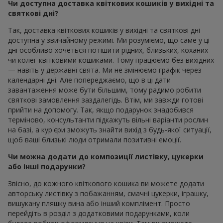
Чи доступна доставка квіткових кошиків у вихідні та
святкові дні?
Так, доставка квіткових кошиків у вихідні та святкові дні
доступна у звичайному режимі. Ми розуміємо, що саме у ці
дні особливо хочеться потішити рідних, близьких, коханих
чи колег квітковими кошиками. Тому працюємо без вихідних
— навіть у державні свята. Ми не змінюємо графік через
календарні дні. Але попереджаємо, що в ці дати
завантаження може бути більшим, тому радимо робити
святкові замовлення заздалегідь. Втім, ми завжди готові
прийти на допомогу. Так, якщо подарунок знадобився
терміново, консультанти підкажуть вільні варіанти рослин
на базі, а кур'єри зможуть знайти вихід з будь-якої ситуації,
щоб ваші близькі люди отримали позитивні емоції.
Чи можна додати до композиції листівку, цукерки
або інші подарунки?
Звісно, до кожного квіткового кошика ви можете додати
авторську листівку з побажанням, смачні цукерки, іграшку,
вишукану пляшку вина або інший комплімент. Просто
перейдіть в розділ з додатковими подарунками, коли