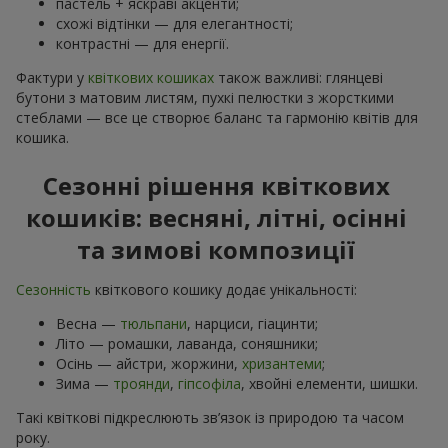
пастель + яскраві акценти;
схожі відтінки — для елегантності;
контрастні — для енергії.
Фактури у
квіткових кошиках
також важливі: глянцеві
бутони з матовим листям, пухкі пелюстки з жорсткими
стеблами — все це створює баланс та гармонію квітів для
кошика.
Сезонні рішення квіткових
кошиків: весняні, літні, осінні
та зимові композиції
Сезонність
квіткового кошику додає унікальності:
Весна —
тюльпани
, нарциси, гіацинти;
Літо — ромашки, лаванда, соняшники;
Осінь — айстри, жоржини,
хризантеми
;
Зима —
троянди
,
гіпсофіла
, хвойні елементи, шишки.
Такі квіткові підкреслюють зв’язок із природою та часом
року.