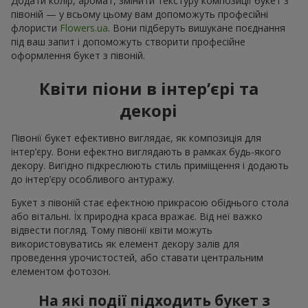
Додати колір, аромат, змінити текстуру композиції букет з
півоній — у всьому цьому вам допоможуть професійні
флористи
Flowers.ua
. Вони підберуть вишукане поєднання
під ваш запит і допоможуть створити професійне
оформлення букет з півоній.
Квіти піони в інтер’єрі та
декорі
Півонії букет ефективно виглядає, як композиція для
інтер’єру. Вони ефектно виглядають в рамках будь-якого
декору. Вигідно підкреслюють стиль приміщення і додають
до інтер’єру особливого антуражу.
Букет з півоній стає ефектною прикрасою обіднього стола
або вітальні. Їх природна краса вражає. Від неї важко
відвести погляд. Тому півонії квіти можуть
використовуватись як елемент декору залів для
проведення урочистостей, або ставати центральним
елементом фотозон.
На які події підходить букет з