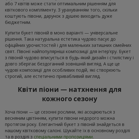
або 7 квітів може стати оптимальним рішенням для
квіткового компліменту. З урахуванням того, скільки
коштують півони, дарунок з душею виходить дуже
бюджетним.
Купити букет півоній в моно варіанті — універсальне
рішення. Така натуральна естетика чудово пасує до
офіційних урочистостей і для маленьких затишних сімейних
свят. Півонії найпопулярніші композиції для інтер’єру. Букет
з півоній чудово вписується в будь-який дизайн і стилістику і
довго зберігає бездоганний зовнішній вигляд. А ще це
чудові композиції для особливих подій, які створюють
строгий, але естетично привабливий вигляд.
Квіти піони — натхнення для
кожного сезону
Хоча піони — це сезонні рослини, які асоціюються з
весняним цвітінням, купити півони недорого можна
протягом року. Елегантний букет з півоній знайдеться в
нашому квітковому салоні. Шукайте їх в основному розділі
та в розділі з
спеціальними пропозиціями
.