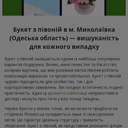
Букет з півоній в м. Миколаївка
(Одеська область) — вишуканість
для кожного випадку
Букет з півоній залишається одним із найбільш популярних
варіантів подарунка. Великі, ніжні пелюстки та багатство
колірних відтінків, що має розкішна квітка півонія роблять
композицію виразною та презентабельною. Букет з півоній
чудово підходить,як для особистих, так і для
корпоративних замовлень. Він поєднує естетичність подачі і
практичність. Адже ці
ароматні композиції
неприхотливі в
догляді і можуть простяти у вазі понад тиждень.
Чарівні букети у ніжних тонах, які ви можете придбати на
сторінках Flowers.ua складаються лише зі свіжозрізаних
квітів. Це гарантує ідеальну структуру і тривалість
зберігання. Букет з півоній, як представник розкішної флори