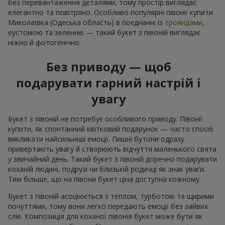
без перевантаження деталями, тому простір виглядає
елегантно та повітряно. Особливо популярні півонії купити
Миколаївка (Одеська область) в поєднанні із
трояндами
,
еустомою та зеленню — такий букет з півоній виглядає
ніжно й фотогенічно.
Без приводу — щоб
подарувати гарний настрій і
увагу
Букет з півоній не потребує особливого приводу. Півонії
купити, як спонтанний квітковий подарунок — часто спосіб
викликати найсильніші емоції. Пишні бутони одразу
привертають увагу й створюють відчуття маленького свята
у звичайний день. Такий букет з півоній доречно подарувати
коханій людині, подрузі чи близькій родичці як знак уваги.
Тим більше, що на півони букет ціна доступна кожному.
Букет з півоній асоціюється з теплом, турботою та щирими
почуттями, тому вони легко передають емоції без зайвих
слів. Композиція для коханої півонія букет може бути як