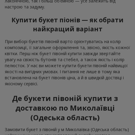
лаконічною, так і більш об’ємною — усе залежить від
настрою та задуму.
Купити букет піонів — як обрати
найкращий варіант
При виборі букетів півоній варто орієнтуватись на колір
композиції, її загальне оформлення та, звісно, якість кожної
квітки. Перш ніж букет півоній купити завжди звертайте
увагу на свіжість бутонів та стебел, а також якість і колір
пелюсток. У нас ви можете купити букети півоній найвищої
якості на вигідних умовах. І питання не лише в тому яка
встановлена на букет півонів ціна, а й в швидкій доствіці і
якісному сервісі.
Де букети півоній купити з
доставкою по Миколаївці
(Одеська область)
Замовити букет з півоній у м Миколаївка (Одеська область)