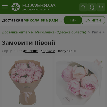
Доставка в
Миколаївка (Одеська область)
?
Так
Змінити
Доставка в
Миколаївка (Одеська область)
|
2277 грн
Доставка квітів у м. Миколаївка (Одеська область)
> Квіти > П
Замовити Півонії
Сортування:
дешевше
дорожче
популярні