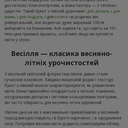
достатком і благополуччям, а м’яка палітра — з теплом і
щирістю. Такий букет з півоній доречний і
для доньки
, і
для
мами
, і
для подруги
, і для
колеги
чи родички: він
універсальний, але водночас дуже виразний. Обсяг
вибирайте за бажанням. Але зауважте, що навіть на 101
піон ціна приємно вразить, особливо якщо ви купляєте
квіти у сезон.
Весілля — класика весняно-
літніх урочистостей
У весільній святковій флористиці півонії давно стали
сучасною класикою. Завдяки вишуканій формі і текстурі
букет з півоній можна охарактеризувати, як романтичні
квіти. Вони гармонійно поєднуються з легкою тканиною,
натуральним декором і світлими кольоровими палітрами,
які часто обирають для весняно-літніх церемоній.
Півони ціна на які є максимально привабливою у весняний
період використовують і в букеті нареченої, і в оформленні
залу. Популярні весняні квіти додають композиціям об’єму