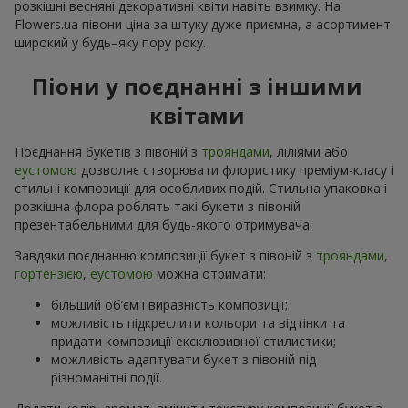
розкішні весняні декоративні квіти навіть взимку. На
Flowers.ua півони ціна за штуку дуже приємна, а асортимент
широкий у будь–яку пору року.
Піони у поєднанні з іншими
квітами
Поєднання букетів з півоній з
трояндами
, ліліями або
еустомою
дозволяє створювати флористику преміум-класу і
стильні композиції для особливих подій. Стильна упаковка і
розкішна флора роблять такі букети з півоній
презентабельними для будь-якого отримувача.
Завдяки поєднанню композиції букет з півоній з
трояндами
,
гортензією
,
еустомою
можна отримати:
більший об’єм і виразність композиції;
можливість підкреслити кольори та відтінки та
придати композиції ексклюзивної стилистики;
можливість адаптувати букет з півоній під
різноманітні події.