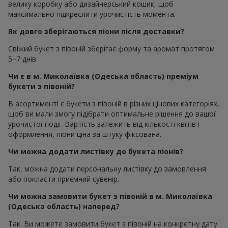
велику коробку або дизайнерський кошик, щоб
максимально підкреслити урочистість момента.
Як довго зберігаються піони після доставки?
Свіжий букет з півоній зберігає форму та аромат протягом
5–7 днів.
Чи є в м. Миколаївка (Одеська область) преміум
букети з півоній?
В асортименті є букети з півоній в різних цінових категоріях,
щоб ви мали змогу підібрати оптимальне рішення до вашої
урочистої події. Вартість залежить від кількості квітів і
оформлення, піони ціна за штуку фіксована.
Чи можна додати листівку до букета піонів?
Так, можна додати персональну листівку до замовлення
або покласти приємний сувенір.
Чи можна замовити букет з півоній в м. Миколаївка
(Одеська область) наперед?
Так. Ви можете замовити букет з півоній на конкретну дату