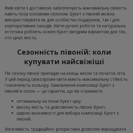
Живі квіти з доставкою забезпечують максимальну свіжість
навіть поза основним сезоном. Букет з півоній можна
використовувати як для особистих подарунків, так і для
корпоративних заходів. Квіти ручної роботи та натуральна
естетика роблять кожен букет вигідним варіантом для тих,
хто цінує якість.
Сезонність півоній: коли
купувати найсвіжіші
Пік сезону півонії припадає на кінець весни та початок літа.
У цей період свіжозрізані квіти мають максимальну стійкість
і насиченість кольору. Замовлення композиції букет з
півоній в сезон — це гарантія, що ви отримаєте:
оптимальну на піони букет ціну;
високу якість та довговічність півонії букет;
широкі можливості для вибора композиції букет з
півоній.
Можливість традиційної флористики дозволяє вирощувати