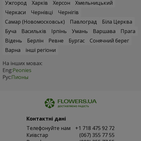
Ужгород
Харків
Херсон
Хмельницький
Черкаси
Чернівці
Чернігів
Самар (Новомосковськ)
Павлоград
Біла Церква
Буча
Васильків
Ірпінь
Умань
Варшава
Прага
Відень
Берлін
Ревне
Бургас
Сонячний берег
Варна
інші регіони
На інших мовах:
Eng:
Peonies
Рус:
Пионы
Контактні дані
Телефонуйте нам
+1 718 475 92 72
Київстар
(067) 355 77 55