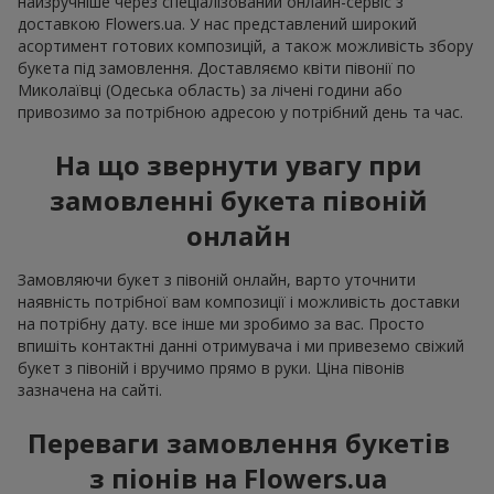
найзручніше через спеціалізований онлайн-сервіс з
доставкою Flowers.ua. У нас представлений широкий
асортимент готових композицій, а також можливість збору
букета під замовлення. Доставляємо квіти півонії по
Миколаївці (Одеська область) за лічені години або
привозимо за потрібною адресою у потрібний день та час.
На що звернути увагу при
замовленні букета півоній
онлайн
Замовляючи букет з півоній онлайн, варто уточнити
наявність потрібної вам композиції і можливість доставки
на потрібну дату. все інше ми зробимо за вас. Просто
впишіть контактні данні отримувача і ми привеземо свіжий
букет з півоній і вручимо прямо в руки. Ціна півонів
зазначена на сайті.
Переваги замовлення букетів
з піонів на Flowers.ua