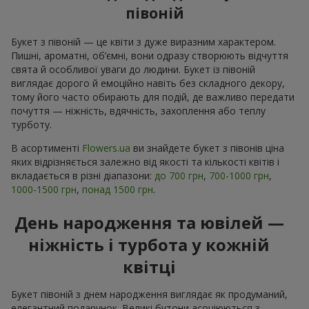
півоній
Букет з півоній — це квіти з дуже виразним характером.
Пишні, ароматні, об’ємні, вони одразу створюють відчуття
свята й особливої уваги до людини. Букет із півоній
виглядає дорого й емоційно навіть без складного декору,
тому його часто обирають для подій, де важливо передати
почуття — ніжність, вдячність, захоплення або теплу
турботу.
В асортименті
Flowers.ua
ви знайдете букет з півонів ціна
яких відрізняється залежно від якості та кількості квітів і
вкладається в різні діапазони:
до 700 грн
,
700-1000 грн
,
1000-1500 грн
,
понад 1500 грн
.
День народження та ювілей —
ніжність і турбота у кожній
квітці
Букет півоній з днем народження виглядає як продуманий,
елегантний подарунок. Великі бутони асоціюються з