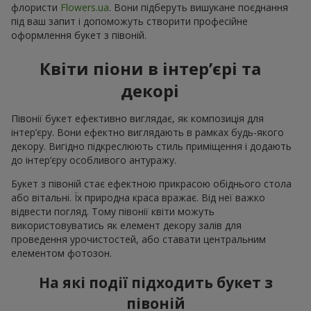
флористи
Flowers.ua
. Вони підберуть вишукане поєднання
під ваш запит і допоможуть створити професійне
оформлення букет з півоній.
Квіти піони в інтер’єрі та
декорі
Півонії букет ефективно виглядає, як композиція для
інтер’єру. Вони ефектно виглядають в рамках будь-якого
декору. Вигідно підкреслюють стиль приміщення і додають
до інтер’єру особливого антуражу.
Букет з півоній стає ефектною прикрасою обіднього стола
або вітальні. Їх природна краса вражає. Від неї важко
відвести погляд. Тому півонії квіти можуть
використовуватись як елемент декору залів для
проведення урочистостей, або ставати центральним
елементом фотозон.
На які події підходить букет з
півоній