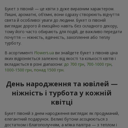
Букет з півоній — це квіти з дуже виразним характером.
Пишні, ароматні, об’ємні, вони одразу створюють відчуття
свята й особливої уваги до людини. Букет із півоній
виглядає дорого й емоційно навіть без складного декору,
тому його часто обирають для подій, де важливо передати
почуття — ніжність, вдячність, захоплення або теплу
турботу.
В асортименті
Flowers.ua
ви знайдете букет з півонів ціна
яких відрізняється залежно від якості та кількості квітів і
вкладається в різні діапазони:
до 700 грн
,
700-1000 грн
,
1000-1500 грн
,
понад 1500 грн
.
День народження та ювілей —
ніжність і турбота у кожній
квітці
Букет півоній з днем народження виглядає як продуманий,
елегантний подарунок. Великі бутони асоціюються з
достатком і благополуччям, а м’яка палітра — з теплом і