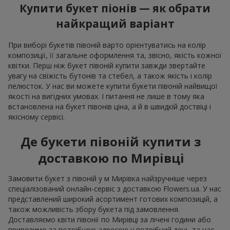
Купити букет піонів — як обрати
найкращий варіант
При виборі букетів півоній варто орієнтуватись на колір
композиції, її загальне оформлення та, звісно, якість кожної
квітки. Перш ніж букет півоній купити завжди звертайте
увагу на свіжість бутонів та стебел, а також якість і колір
пелюсток. У нас ви можете купити букети півоній найвищої
якості на вигідних умовах. І питання не лише в тому яка
встановлена на букет півонів ціна, а й в швидкій доствіці і
якісному сервісі.
Де букети півоній купити з
доставкою по Мирівці
Замовити букет з півоній у м Мирівка найзручніше через
спеціалізований онлайн-сервіс з доставкою Flowers.ua. У нас
представлений широкий асортимент готових композицій, а
також можливість збору букета під замовлення.
Доставляємо квіти півонії по Мирівці за лічені години або
привозимо за потрібною адресою у потрібний день та час.