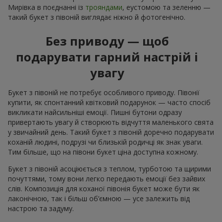
Мирівка в поєднанні із
трояндами
, еустомою та зеленню —
такий букет з півоній виглядає ніжно й фотогенічно.
Без приводу — щоб
подарувати гарний настрій і
увагу
Букет з півоній не потребує особливого приводу. Півонії
купити, як спонтанний квітковий подарунок — часто спосіб
викликати найсильніші емоції. Пишні бутони одразу
привертають увагу й створюють відчуття маленького свята
у звичайний день. Такий букет з півоній доречно подарувати
коханій людині, подрузі чи близькій родичці як знак уваги.
Тим більше, що на півони букет ціна доступна кожному.
Букет з півоній асоціюється з теплом, турботою та щирими
почуттями, тому вони легко передають емоції без зайвих
слів. Композиція для коханої півонія букет може бути як
лаконічною, так і більш об’ємною — усе залежить від
настрою та задуму.