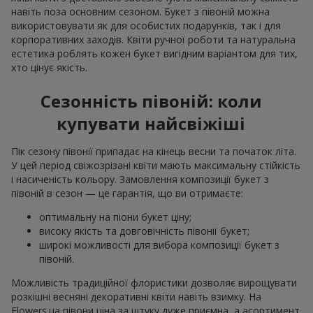
навіть поза основним сезоном. Букет з півоній можна
використовувати як для особистих подарунків, так і для
корпоративних заходів. Квіти ручної роботи та натуральна
естетика роблять кожен букет вигідним варіантом для тих,
хто цінує якість.
Сезонність півоній: коли
купувати найсвіжіші
Пік сезону півонії припадає на кінець весни та початок літа.
У цей період свіжозрізані квіти мають максимальну стійкість
і насиченість кольору. Замовлення композиції букет з
півоній в сезон — це гарантія, що ви отримаєте:
оптимальну на піони букет ціну;
високу якість та довговічність півонії букет;
широкі можливості для вибора композиції букет з
півоній.
Можливість традиційної флористики дозволяє вирощувати
розкішні весняні декоративні квіти навіть взимку. На
Flowers.ua півони ціна за штуку дуже приємна, а асортимент