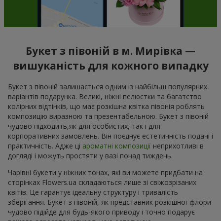
Букет з півоній в м. Мирівка —
вишуканість для кожного випадку
Букет з півоній залишається одним із найбільш популярних
варіантів подарунка. Великі, ніжні пелюстки та багатство
колірних відтінків, що має розкішна квітка півонія роблять
композицію виразною та презентабельною. Букет з півоній
чудово підходить,як для особистих, так і для
корпоративних замовлень. Він поєднує естетичність подачі і
практичність. Адже ці
ароматні композиції
неприхотливі в
догляді і можуть простяти у вазі понад тиждень.
Чарівні букети у ніжних тонах, які ви можете придбати на
сторінках Flowers.ua складаються лише зі свіжозрізаних
квітів. Це гарантує ідеальну структуру і тривалість
зберігання. Букет з півоній, як представник розкішної флори
чудово підійде для будь-якого приводу і точно подарує