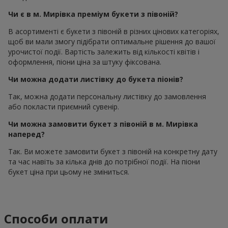
Чи є в м. Мирівка преміум букети з півоній?
В асортименті є букети з півоній в різних цінових категоріях,
щоб ви мали змогу підібрати оптимальне рішення до вашої
урочистої події. Вартість залежить від кількості квітів і
оформлення, піони ціна за штуку фіксована.
Чи можна додати листівку до букета піонів?
Так, можна додати персональну листівку до замовлення
або покласти приємний сувенір.
Чи можна замовити букет з півоній в м. Мирівка
наперед?
Так. Ви можете замовити букет з півоній на конкретну дату
та час навіть за кілька днів до потрібної події. На піони
букет ціна при цьому не зміниться.
Способи оплати