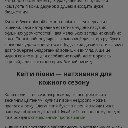
квіткового компліменту. З урахуванням того, скільки
коштують півони, дарунок з душею виходить дуже
бюджетним.
Купити букет півоній в моно варіанті — універсальне
рішення. Така натуральна естетика чудово пасує до
офіційних урочистостей і для маленьких затишних сімейних
свят. Півонії найпопулярніші композиції для інтер’єру. Букет
з півоній чудово вписується в будь-який дизайн і стилістику і
довго зберігає бездоганний зовнішній вигляд. А ще це
чудові композиції для особливих подій, які створюють
строгий, але естетично привабливий вигляд.
Квіти піони — натхнення для
кожного сезону
Хоча піони — це сезонні рослини, які асоціюються з
весняним цвітінням, купити півони недорого можна
протягом року. Елегантний букет з півоній знайдеться в
нашому квітковому салоні. Шукайте їх в основному розділі
та в розділі з
спеціальними пропозиціями
.
Живі квіти з доставкою забезпечують максимальну свіжість