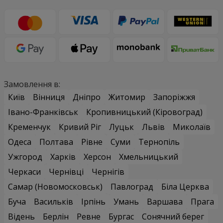
Замовлення в:
Київ
Вінниця
Дніпро
Житомир
Запоріжжя
Івано-Франківськ
Кропивницький (Кіровоград)
Кременчук
Кривий Ріг
Луцьк
Львів
Миколаїв
Одеса
Полтава
Рівне
Суми
Тернопіль
Ужгород
Харків
Херсон
Хмельницький
Черкаси
Чернівці
Чернігів
Самар (Новомосковськ)
Павлоград
Біла Церква
Буча
Васильків
Ірпінь
Умань
Варшава
Прага
Відень
Берлін
Ревне
Бургас
Сонячний берег