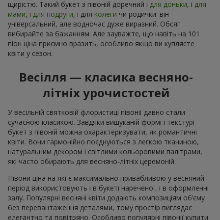
щирістю. Такий букет з півоній доречний і
для доньки
, і
для
мами
, і
для подруги
, і для
колеги
чи родички: він
універсальний, але водночас дуже виразний. Обсяг
вибирайте за бажанням. Але зауважте, що навіть на 101
піон ціна приємно вразить, особливо якщо ви купляєте
квіти у сезон.
Весілля — класика весняно-
літніх урочистостей
У весільній святковій флористиці півонії давно стали
сучасною класикою. Завдяки вишуканій формі і текстурі
букет з півоній можна охарактеризувати, як романтичні
квіти. Вони гармонійно поєднуються з легкою тканиною,
натуральним декором і світлими кольоровими палітрами,
які часто обирають для весняно-літніх церемоній.
Півони ціна на які є максимально привабливою у весняний
період використовують і в букеті нареченої, і в оформленні
залу. Популярні весняні квіти додають композиціям об’єму
без перевантаження деталями, тому простір виглядає
елегантно та повітряно. Особливо популярні півонії купити