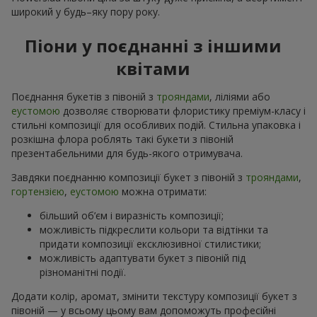
широкий у будь–яку пору року.
Піони у поєднанні з іншими
квітами
Поєднання букетів з півоній з
трояндами
, ліліями або
еустомою
дозволяє створювати флористику преміум-класу і
стильні композиції для особливих подій. Стильна упаковка і
розкішна флора роблять такі букети з півоній
презентабельними для будь-якого отримувача.
Завдяки поєднанню композиції букет з півоній з
трояндами
,
гортензією
,
еустомою
можна отримати:
більший об’єм і виразність композиції;
можливість підкреслити кольори та відтінки та
придати композиції ексклюзивної стилистики;
можливість адаптувати букет з півоній під
різноманітні події.
Додати колір, аромат, змінити текстуру композиції букет з
півоній — у всьому цьому вам допоможуть професійні