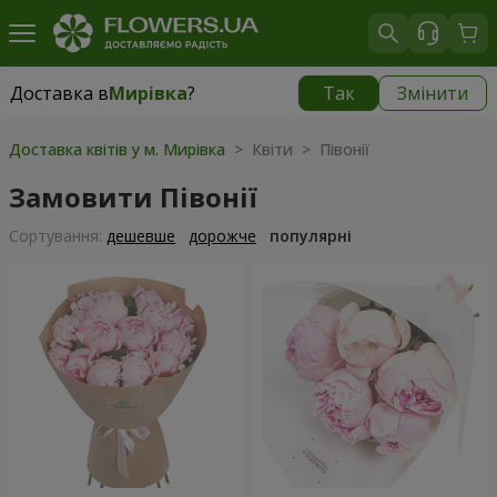
Доставка в
Мирівка
?
Так
Змінити
Доставка в
Мирівка
|
800 грн
Доставка квітів у м. Мирівка
> Квіти > Півонії
Замовити Півонії
Сортування:
дешевше
дорожче
популярні