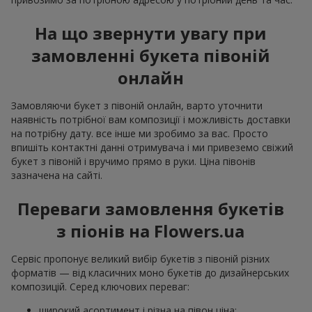
На що звернути увагу при
замовленні букета півоній
онлайн
Замовляючи букет з півоній онлайн, варто уточнити
наявність потрібної вам композиції і можливість доставки
на потрібну дату. все інше ми зробимо за вас. Просто
впишіть контактні данні отримувача і ми привеземо свіжий
букет з півоній і вручимо прямо в руки. Ціна півонів
зазначена на сайті.
Переваги замовлення букетів
з піонів на Flowers.ua
Сервіс пропонує великий вибір букетів з півоній різних
форматів — від класичних моно букетів до дизайнерських
композицій. Серед ключових переваг:
широкий асортимент і різна на півон ціна;