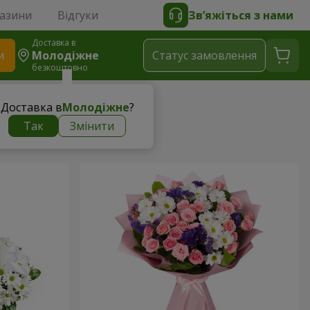
газини
Відгуки
Зв’яжіться з нами
Доставка в
и
Молодіжне
Статус замовлення
безкоштовно
Доставка в
Молодіжне
?
Так
Змінити