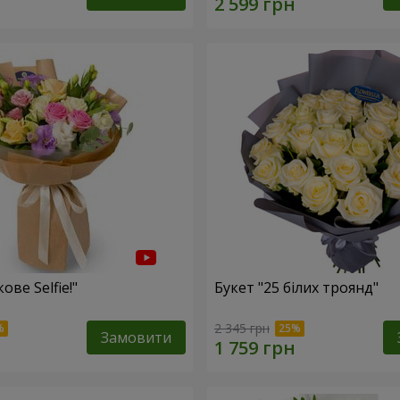
ове Selfie!"
Букет "25 білих троянд"
2 345 грн
Замовити