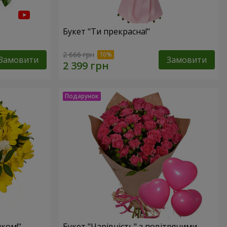
Букет "Ти прекрасна!"
2 666 грн
Замовити
Замовити
ком!"
Букет "Чарівність" з повітряними