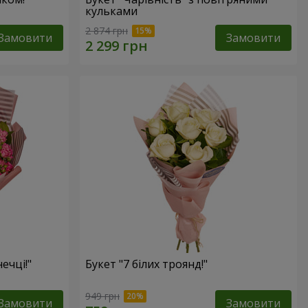
кульками
2 874 грн
Замовити
Замовити
ечці!"
Букет "7 білих троянд!"
949 грн
Замовити
Замовити