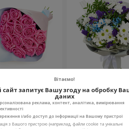
рожевих троянд"
Яскравий букет на День 
Вітаємо!
1 777 грн
 сайт запитує Вашу згоду на обробку В
Замовити
даних
рсоналізована реклама, контент, аналітика, вимірювання
ективності
ереження і/або доступ до інформації на Вашому пристрої
ція з Вашого пристрою (наприклад, файли cookie та унікальні