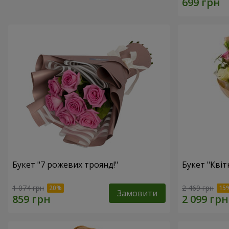
Букет "7 рожевих троянд!"
Букет "Квітк
1 074 грн
2 469 грн
Замовити