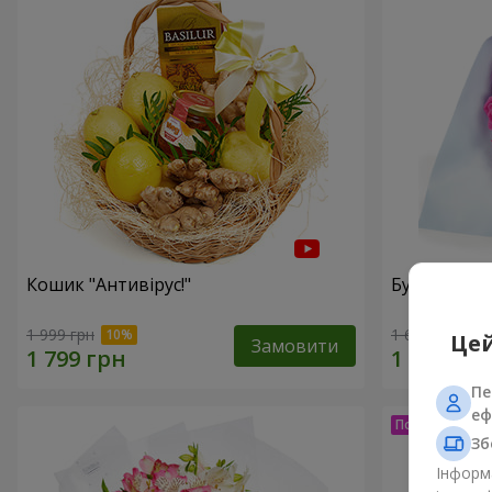
Кошик "Антивірус!"
Букет "15 
1 999 грн
1 646 грн
Цей
Замовити
Пе
еф
Зб
Інформа