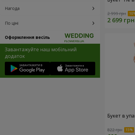
Нагода
2 999 грн
По ціні
Оформлення весіль
Завантажуйте наш мобільний
додаток
Букет в упа
822 грн