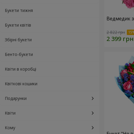
Букети тижня
Ведмедик з
Букети квітів
2 822 грн
Збірні букети
Бенто-букети
Квіти в коробці
Квіткові кошики
Подарунки
Квіти
Кому
Букет "Не в