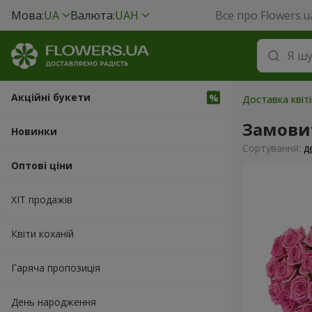
Мова:
UA
Валюта:
UAH
Все про Flowers.u
Акційні букети
Доставка квіт
Замови
Новинки
Сортування:
д
Оптові ціни
ХІТ продажів
Квіти коханій
Гаряча пропозиція
День народження