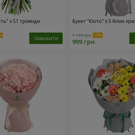
сть" з 51 троянди
Букет "Кіото" з 5 білих хр
1 110 грн
Замовити