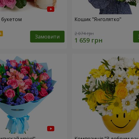
 букетом
Кошик "Янголятко"
2 074 грн
Замовити
ипускай мрію!"
Композиція "З добрим ран