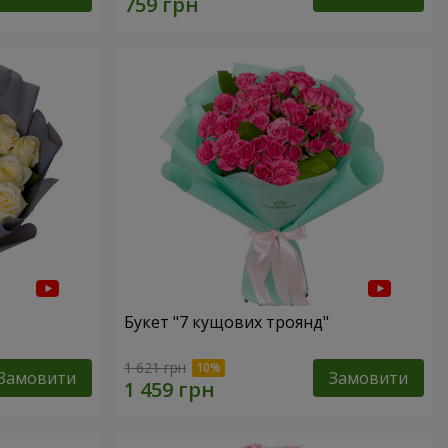
Букет "7 кущових троянд"
1 621 грн
Замовити
Замовити