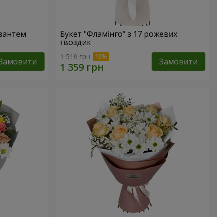
изантем
Букет "Фламінго" з 17 рожевих
гвоздик
1 510 грн
Замовити
Замовити