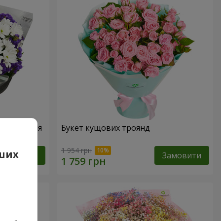
народження
Букет кущових троянд
1 954 грн
аших
Замовити
Замовити