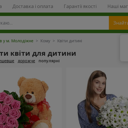
a
Доставка і оплата
Гарантії якості
Наші ма
Знайт
ів у м. Молодіжне
> Кому > Квіти дитині
ти квіти для дитини
ешевше
дорожче
популярні