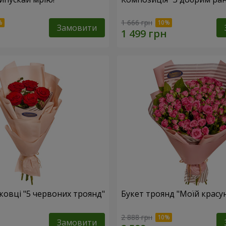
1 666 грн
Замовити
ковці "5 червоних троянд"
Букет троянд "Моїй красун
2 888 грн
Замовити