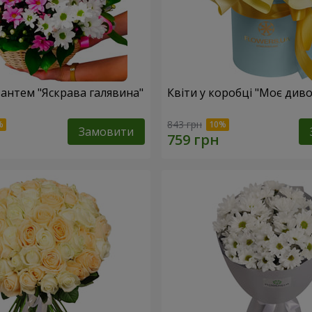
антем "Яскрава галявина"
Квіти у коробці "Моє диво
843 грн
Замовити