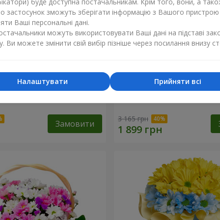
ікатори) буде доступна постачальникам. Крім того, вони, а тако
бо застосунок зможуть зберігати інформацію з Вашого пристрою
ти Ваші персональні дані.
постачальники можуть використовувати Ваші дані на підставі зак
у. Ви можете змінити свій вибір пізніше через посилання внизу ст
Налаштувати
Прийняти всі
к кохання" + Raffaello
9 гілок фіолетової еустом
3 165 грн
Замовити