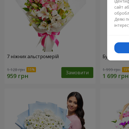
ідентиф
сайт а
обробля
Деякі 
інтерес
7 ніжних альстромерій
Букет "Доти
1 128 грн
1 999 грн
Замовити