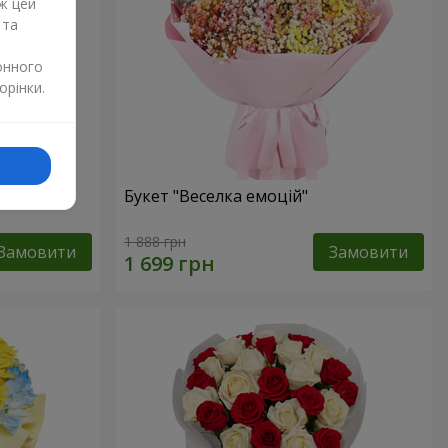
ж цей
 та
онного
орінки.
и
Букет "Веселка емоцій"
1 888 грн
Замовити
Замовити