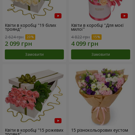
Квіти в коробці "19 білих
Квіти в коробці "Для моєї
троянд"
милої"
2 624 грн
4 822 грн
Замовити
Замовити
Квіти в коробці "15 рожевих
15 різнокольорових еустом
троянд"