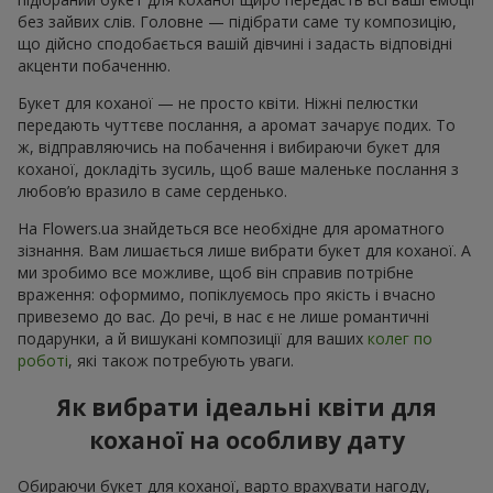
без зайвих слів. Головне — підібрати саме ту композицію,
що дійсно сподобається вашій дівчині і задасть відповідні
акценти побаченню.
Букет для коханої — не просто квіти. Ніжні пелюстки
передають чуттєве послання, а аромат зачарує подих. То
ж, відправляючись на побачення і вибираючи букет для
коханої, докладіть зусиль, щоб ваше маленьке послання з
любов’ю вразило в саме серденько.
На Flowers.ua знайдеться все необхідне для ароматного
зізнання. Вам лишається лише вибрати букет для коханої. А
ми зробимо все можливе, щоб він справив потрібне
враження: оформимо, попіклуємось про якість і вчасно
привеземо до вас. До речі, в нас є не лише романтичні
подарунки, а й вишукані композиції для ваших
колег по
роботі
, які також потребують уваги.
Як вибрати ідеальні квіти для
коханої на особливу дату
Обираючи букет для коханої, варто врахувати нагоду,