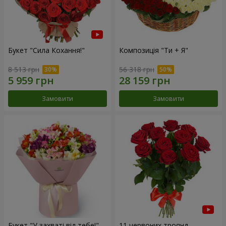
Букет "Сила Кохання!"
Композиція "Ти + Я"
8 513 грн
56 318 грн
Замовити
Замовити
Букет "У захваті від тебе!"
11 червоних троянд