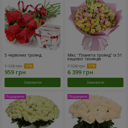
5 червоних троянд
Мікс "Планета троянд" із 51
кущової троянди
1 128 грн
7 528 грн
Замовити
Замовити