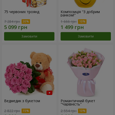
75 червоних троянд
Композиція "З добрим
ранком!"
7 284 грн
1 666 грн
Замовити
Замовити
Ведмедик з букетом
Романтичний букет
"Чарівність"
2 822 грн
2 554 грн