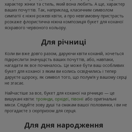
характер жінки та стиль, який вона любить. А ще, характер
ваших почуттів. Так, наприклад, класичним символом
симпатії є ніжні рожеві квіти, а про невгамовну пристрасть
розкаже флористична ніжна композиція букет для коханої
яскравого червоного кольору.
Для річниці
Коли ви вже довго разом, даруючи квіти коханій, хочеться
підкреслити значущість ваших почуттів, або, навпаки,
нагадати як все починалось. Це може бути ваш особливих
букет для коханої з яким ви колись освідчились і тепер
даруєте щороку, як символ того, що полум’я у вашому серці
не згасає.
Найчастіше за все, букет для коханої на річницю — це
вишукані квіти:
троянди
,
орхідеї
,
півонії
або оригінальні
мікси. Слідуйте зову душі та смакам вашої половинки, і ви не
прогадаєте з сюрпризом для серця.
Для дня народження