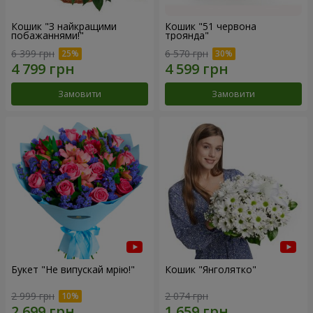
Кошик "З найкращими
Кошик "51 червона
побажаннями!"
троянда"
6 399 грн
6 570 грн
Замовити
Замовити
Букет "Не випускай мрію!"
Кошик "Янголятко"
2 999 грн
2 074 грн