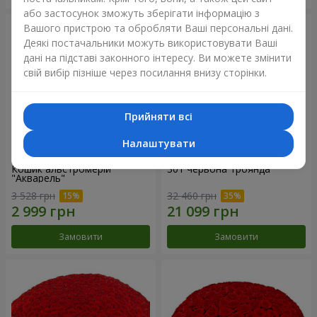
або застосунок зможуть зберігати інформацію з
Вашого пристрою та обробляти Ваші персональні дані.
Деякі постачальники можуть використовувати Ваші
дані на підставі законного інтересу. Ви можете змінити
свій вибір пізніше через посилання внизу сторінки.
Прийняти всі
Налаштувати
Кошик альстромерій
301 червона троянда
"Акварель"
3 528 грн
32 460 грн
Замовити
Замовити