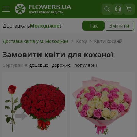
Доставка в
Молодіжне
?
Так
Змінити
Доставка в
Молодіжне
|
безкоштовно
Доставка квітів у м. Молодіжне
> Кому > Квіти коханій
Замовити квіти для коханої
Сортування:
дешевше
дорожче
популярні