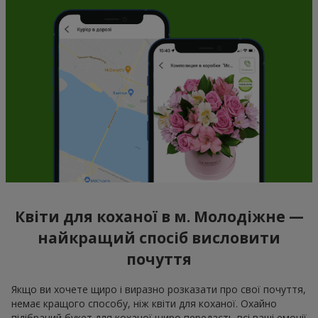
Квіти для коханої в м. Молодіжне —
найкращий спосіб висловити
почуття
Якщо ви хочете щиро і виразно розказати про свої почуття,
немає кращого способу, ніж квіти для коханої. Охайно
підібраний букет для коханої щиро передасть всі ваші емоції