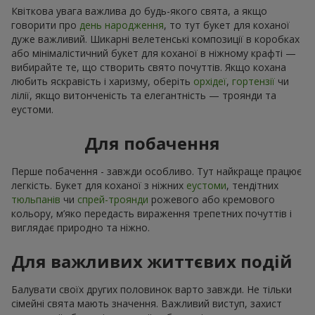
Квіткова увага важлива до будь-якого свята, а якщо
говорити про
день народження
, то тут букет для коханої
дуже важливий. Шикарні велетенські композиції в коробках
або мінімалістичний букет для коханої в ніжному крафті —
вибирайте те, що створить свято почуттів. Якщо кохана
любить яскравість і харизму, оберіть
орхідеї
,
гортензії
чи
лілії, якщо витонченість та елегантність — троянди та
еустоми.
Для побачення
Перше побачення - завжди особливо. Тут найкраще працює
легкість. Букет для коханої з ніжних
еустоми
, тендітних
тюльпанів
чи
спрей-троянди
рожевого або кремового
кольору, м’яко передасть вираження трепетних почуттів і
виглядає природно та ніжно.
Для важливих життєвих подій
Балувати своїх других половинок варто завжди. Не тільки
сімейні свята мають значення. Важливий виступ, захист