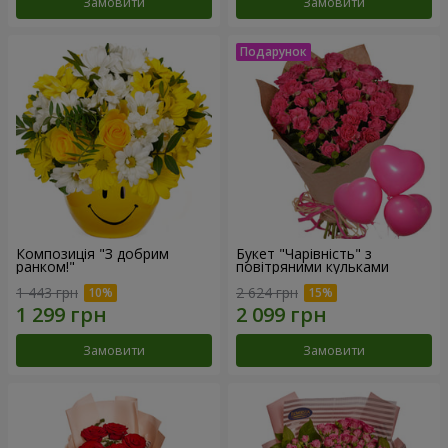
Замовити
Замовити
Композиція "З добрим
Букет "Чарівність" з
ранком!"
повітряними кульками
1 443 грн
2 624 грн
Замовити
Замовити