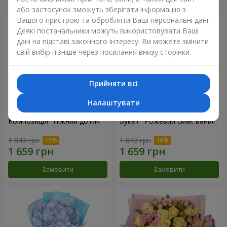
або застосунок зможуть зберігати інформацію з
Вашого пристрою та обробляти Ваші персональні дані.
Деякі постачальники можуть використовувати Ваші
дані на підставі законного інтересу. Ви можете змінити
свій вибір пізніше через посилання внизу сторінки.
Прийняти всі
Налаштувати
Композиція "Ніжний дотик"
Букет "Рожевий смак ванілі"
1 843 грн
1 843 грн
Замовити
Замовити