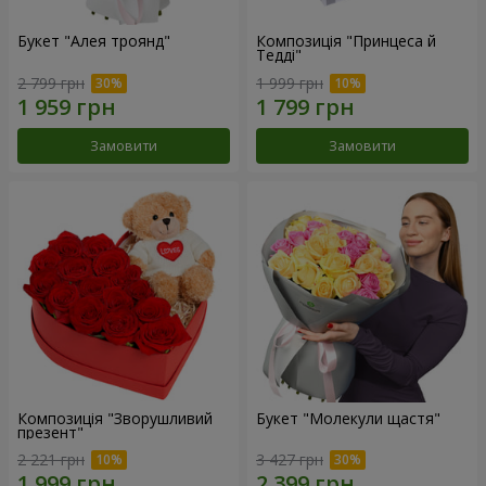
Букет "Алея троянд"
Композиція "Принцеса й
Тедді"
2 799 грн
1 999 грн
Замовити
Замовити
Композиція "Зворушливий
Букет "Молекули щастя"
презент"
2 221 грн
3 427 грн