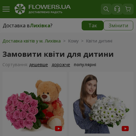
Доставка в
Лихівка
?
Так
Змінити
Доставка в
Лихівка
|
1190 грн
Доставка квітів у м. Лихівка
> Кому > Квіти дитині
Замовити квіти для дитини
Сортування:
дешевше
дорожче
популярні