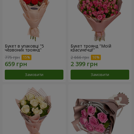
Букет в упаковці "5
Букет троянд "Моїй
червоних троянд"
красунечці!"
775 грн
2 666 грн
Замовити
Замовити