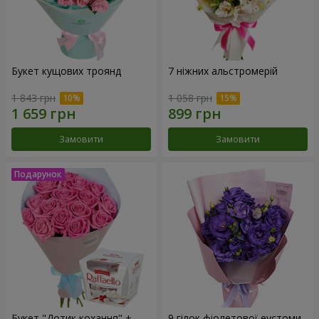
Букет кущових троянд
7 ніжних альстромерій
1 843 грн
1 058 грн
Замовити
Замовити
Букет "Дотик кохання" +
9 гілок фіолетової еустоми