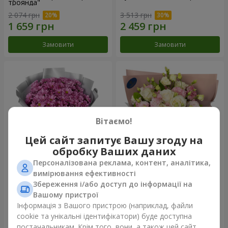
троянда"
2 074 грн
3 513 грн
Замовити
Замовити
Вітаємо!
Цей сайт запитує Вашу згоду на
обробку Ваших даних
Персоналізована реклама, контент, аналітика,
Букет "Твої хризантеми"
Букет "Пана Кота"
вимірювання ефективності
Збереження і/або доступ до інформації на
1 599 грн
2 199 грн
Вашому пристрої
Інформація з Вашого пристрою (наприклад, файли
cookie та унікальні ідентифікатори) буде доступна
Замовити
Замовити
постачальникам. Крім того, вони, а також цей сайт