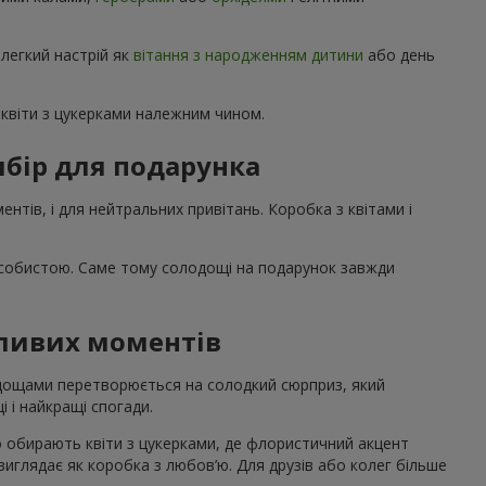
 легкий настрій як
вітання з народженням дитини
або день
квіти з цукерками належним чином.
бір для подарунка
нтів, і для нейтральних привітань. Коробка з квітами і
особистою. Саме тому солодощі на подарунок завжди
жливих моментів
лодощами перетворюється на солодкий сюрприз, який
і і найкращі спогади.
о обирають квіти з цукерками, де флористичний акцент
 виглядає як коробка з любов’ю. Для друзів або колег більше