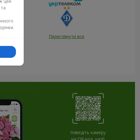
ж цей
 та
онного
орінки.
Переглянути все
Наведіть камеру
на QR-код, щоб