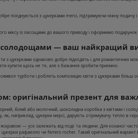
обре поєднуються з цукерками merci, підтримуючи ніжну подачу і
го міксу із ласощами до вашого приводу і оформимо подарунок 
 і солодощами — ваш найкращий ви
ти з цукерками однаково добре підходять і для романтичних моме
ти купити щось не те, але є бажання зробити приємно.
символ турботи і роблять композицію квіти з цукерками більш 
ом: оригінальний презент для ва
Чорний, білий або молочний, шоколадна коробка з квітами і со
, як, наприклад, цукерки мерсі, дарують отримувачу тепло в серц
скравою — усе залежить від події та людини. Для коханої част
 цукерки рафаелло чи ferrero rocher. Такий оригінальний варіант