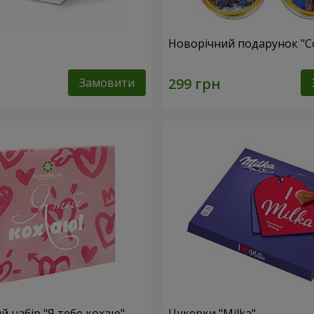
Новорічний подарунок "C
Замовити
 набір "Я тебе кохаю"
Цукерки "Milka"