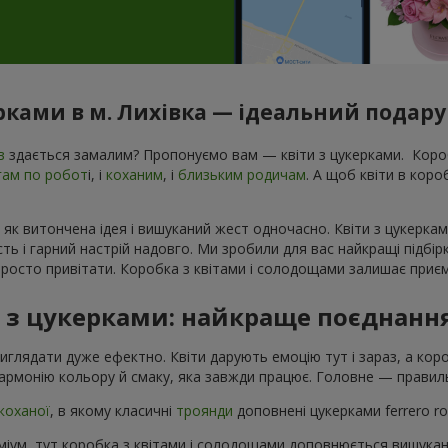
ерками в м. Лихівка — ідеальний подарун
в
здається замалим? Пропонуємо вам — квіти з цукерками. Короб
гам по робот
і, і
коханим
, і
близьким родичам
. А щоб квіти в кор
 як витончена ідея і вишуканий жест одночасно. Квіти з цукеркам
ь і гарний настрій надовго. Ми зробили для вас найкращі підбір
росто привітати. Коробка з квітами і солодощами залишає приєм
в з цукерками: найкраще поєднанн
виглядати дуже ефектно. Квіти дарують емоцію тут і зараз, а ко
армонію кольору й смаку, яка завжди працює. Головне — правиль
коханої
, в якому класичні
троянди
доповнені цукерками ferrero r
іум, тут коробка з квітами і солодощами доповнюється вишука