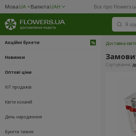
Мова:
UA
Валюта:
UAH
Все про Flowers.u
Акційні букети
Доставка квіті
Замовит
Новинки
Сортування:
д
Оптові ціни
ХІТ продажів
Квіти коханій
День народження
Букети тижня