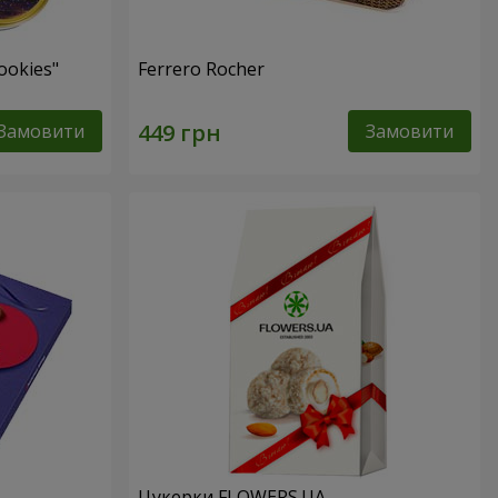
ookies"
Ferrero Rocher
Замовити
Замовити
Цукерки FLOWERS.UA