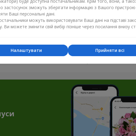
ікатори) буде доступна постачальникам. Крім того, вони, а тако
бо застосунок зможуть зберігати інформацію з Вашого пристрою
ти Ваші персональні дані.
постачальники можуть використовувати Ваші дані на підставі зак
у. Ви можете змінити свій вибір пізніше через посилання внизу ст
Налаштувати
Прийняти всі
Усі фото доставок
Замовити цей товар
нуси