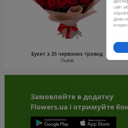
ідентиф
сайт а
обробля
Деякі 
інтерес
Букет з 35 червоних троянд
Львів
Замовляйте в додатку
Flowers.ua і отримуйте бо