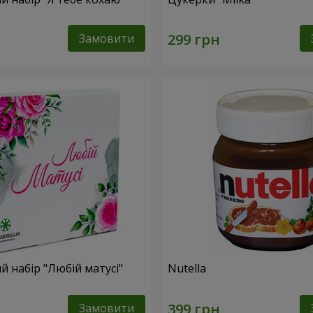
Замовити
 набір "Любій матусі"
Nutella
Замовити