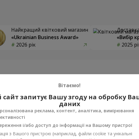
Найкращий квітковий магазин
Доставка 
«Ukrainian Business Award»
«Вибір к
2026 рік
2025 рі
Фотогалерея
Вітаємо!
 сайт запитує Вашу згоду на обробку В
даних
рсоналізована реклама, контент, аналітика, вимірювання
ективності
ереження і/або доступ до інформації на Вашому пристрої
ція з Вашого пристрою (наприклад, файли cookie та унікальні