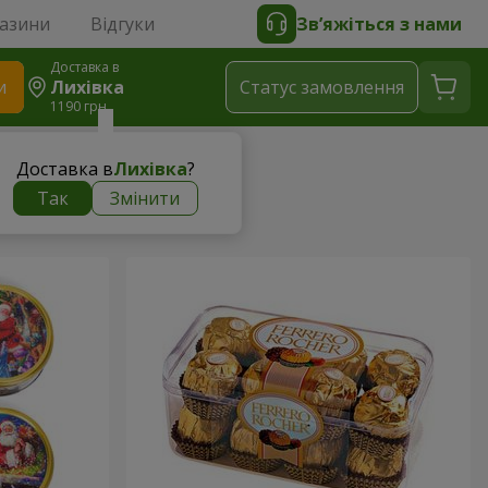
газини
Відгуки
Зв’яжіться з нами
Доставка в
и
Лихівка
Статус замовлення
1190 грн
Доставка в
Лихівка
?
Так
Змінити