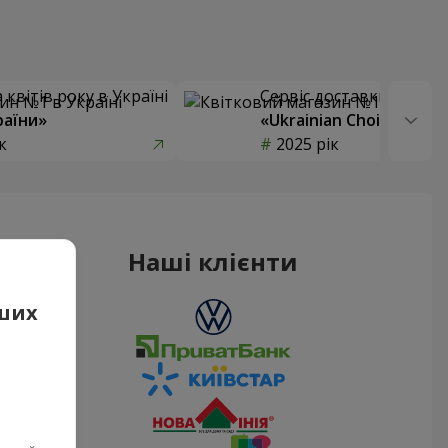
квітів року в Україні
Сервіс доставки квітів
раїни»
«Ukrainian Choice»
к
2025 рік
Наші клієнти
аших