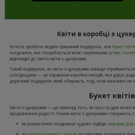
Квіти в коробці з цук
Хочете зробити людині приємний подарунок, але
букет квіті
поєднання, яке сподобається всім: і маленьким
дітям
, і
коле
відповідні до свята квіти з цукерками
Такий подарунок, як квіти з цукерками завжди сприймається
солодощами — це справжня коробка емоцій, яка дарує радіст
доречний подарунок який обирають тоді, коли важливо не п
Букет квіті
Квіти з цукерками — це приклад того, як проста ідея може 
продовження радості. Разом квіти з цукерками створюють г
як романтичне поєднання чудово підійде
сюрприз для 
до
корпоративного заходу
посуватиме подарунок прем