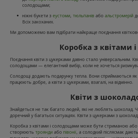
солодощами;
ніжні букети з
еустоми
,
тюльпанів
або
альстромерій
д
Всіх закоханих.
Ми допоможемо вам підібрати найкраще поєднання квітково
Коробка з квітами
Поєднання квіти з цукерками давно стало універсальним. Кві
солодощами — елегантний вибір, коли не хочеться ризикува
Солодощі додають подарунку тепла. Вони сприймаються як 
працюють добре, а квіти з цукерками, взагалі, на відмінно.
Квіти з шоколад
Знайдеться не так багато людей, які не люблять шоколад. 
доречний у багатьох ситуаціях. Квіти з цукерками з шоколаду
Коробка з квітами і солодощами може бути стриманою або я
створюють
троянди
або
півонії
, а солодкий післясмак дають