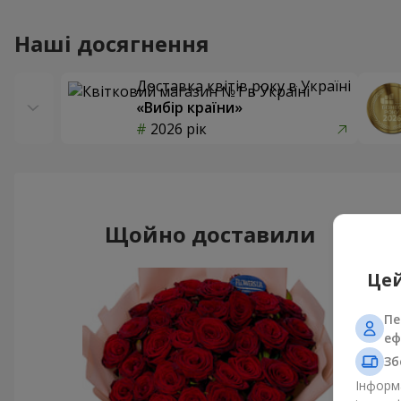
Наші досягнення
Доставка квітів року в Україні
«Вибір країни»
2026 рік
Щойно доставили
Цей
Пе
еф
Зб
Інформа