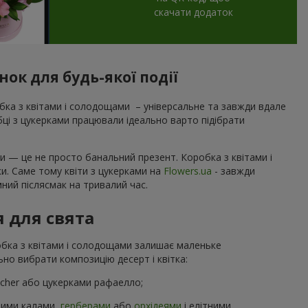
скачати додаток
ок для будь-якої події
ка з квітами і солодощами – універсальне та завжди вдале
обці з цукерками працювали ідеально варто підібрати
и — це не просто банальний презент. Коробка з квітами і
ки. Саме тому квіти з цукерками на
Flowers.ua
- завжди
ний післясмак на тривалий час.
я для свята
робка з квітами і солодощами залишає маленьке
но вибрати композицію десерт і квітка:
ocher або цукерками рафаелло;
ними калами,
герберами
або
орхідеями
і елітними