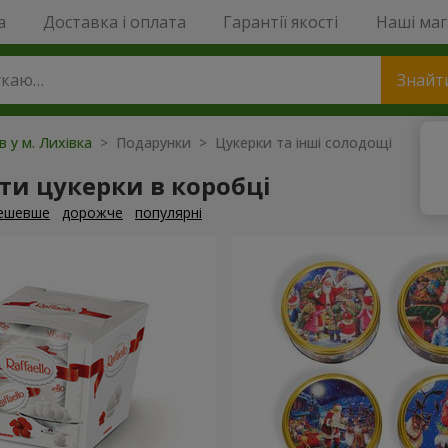
a
Доставка і оплата
Гарантії якості
Наші ма
Знайт
в у м. Лихівка
> Подарунки > Цукерки та інші солодощі
и цукерки в коробці
ешевше
дорожче
популярні