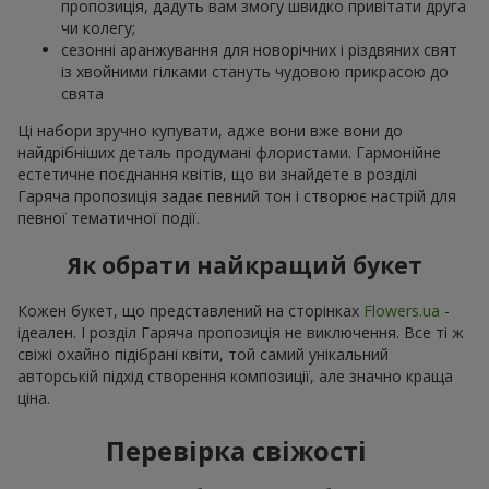
пропозиція, дадуть вам змогу швидко привітати друга
чи колегу;
сезонні аранжування для новорічних і різдвяних свят
із хвойними гілками стануть чудовою прикрасою до
свята
Ці набори зручно купувати, адже вони вже вони до
найдрібніших деталь продумані флористами. Гармонійне
естетичне поєднання квітів, що ви знайдете в розділі
Гаряча пропозиція задає певний тон і створює настрій для
певної тематичної події.
Як обрати найкращий букет
Кожен букет, що представлений на сторінках
Flowers.ua
-
ідеален. І розділ Гаряча пропозиція не виключення. Все ті ж
свіжі охайно підібрані квіти, той самий унікальний
авторській підхід створення композиції, але значно краща
ціна.
Перевірка свіжості