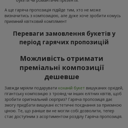
букети чи романтичні презенти.
А ще гаряча пропозиція підійде тим, хто не може
визначитись з композицією, але дуже хоче зробити комусь
приємний квітковий комплімент
Переваги замовлення букетів у
період гарячих пропозицій
Можливість отримати
преміальні композиції
дешевше
Завжди мріяли подарувати
коханій букет
вишуканих орхідей,
гігантську композицію з троянд чи інших елітних квітів, щоб
зробити оригінальний сюрприз? Гаряча пропозиція дає
змогу придбати вишукані естетичні поєднання за приємною
ціною. Те, що раніше ви не могли собі дозволити, тепер
стає доступним з асортиментом розділу Гаряча пропозиція.