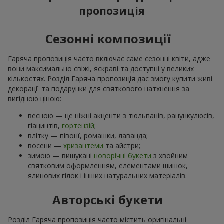
пропозиція
Сезонні композиції
Гаряча пропозиція часто включає саме сезонні квіти, адже
вони максимально свіжі, яскраві та доступні у великих
кількостях. Розділ Гаряча пропозиція дає змогу купити живі
декорації та подарунки для святкового натхнення за
вигідною ціною:
весною — це ніжні акценти з тюльпанів, ранункулюсів,
гіацинтів,
гортензій
;
влітку — півонї, ромашки, лаванда;
восени —
хризантеми
та айстри;
зимою — вишукані
новорічні букети
з хвойним
святковим оформленням, елементами шишок,
ялинових гілок і інших натуральних матеріалів.
Авторські букети
Розділ Гаряча пропозиція часто містить оригінальні