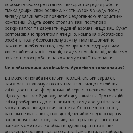
дорожить своєю репутацією і використовує для роботи
тільки добірні свіжі рослини. Якість бутонів у будь-якому
випадку залишається повністю бездоганною. Флористичні
композиції будуть довго стояти у вазі, поступово
розкриватися та дарувати чудовий аромат. Якщо ваш букет
раптом зів'яне протягом п'яти днів, компанія обов'язково
зробить повну безкоштовну заміну. Нам надзвичайно
важливо, щоб кожен подарунок приносив одержувачам
лише найпозитивніші емоції, тому ми повністю відповідаємо
за якість своєї роботи на кожному етапі її виконання.
Чи є обмеження на кількість букетів за замовлення?
Ви можете придбати стільки позицій, скільки зараз є в
наявності в нашому салоні чи магазині. Якщо потрібних
квітів достатньо, флористичний сервіс із великою радістю
підготує для вас будь-яку необхідну кількість. Проте акційні
квіти розбирають досить активно, тому доступні запаси
можуть дуже швидко вичерпатися. Якщо певного сорту
раптом не вистачить, наш досвідчений менеджер одразу
запропонує вам схожу красиву альтернативу. Також ви
завжди можете легко обрати чудові варіанти з інших
регулярних розділів нашого сайту. Там спеціально зібрано