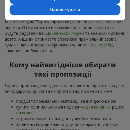
розуміємо, що квітів замовлено більше ніж потрібно,
робимо привабливі варіанти дешевшими, зберігши
Налаштувати
якість
Квіти з розділу “Гаряча пропозиція" розлітаються, як гарячі
пиріжки. Отже можете не сумніватись: вони свіжі, якісні і
будуть радувати ваших
близьких людей
та знайомих доволі
довго. А ще ви отримаєте справжній преміальний сервіс і
сучасні ідеї квіткового оформлення, як
квіти в коробці
,
замовляючи букети в нас.
Кому найвигідніше обирати
такі пропозиції
Гаряча пропозиція вигідна всім, незалежно від того готуєте
ви подарунок до свята чи просто так. Кожен хто хоче:
придбати преміальні композиції за вигідною ціною.
купити оригінальні живі подарунки
для коханих
, рідних
чи
колег
.
отримати моментальну покупку без очікування.
за лічені секунди знайти урочисті варіанти, святкові