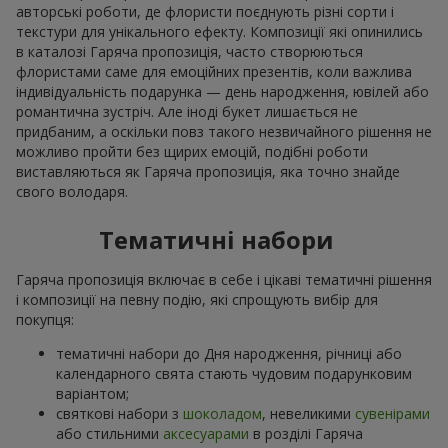
авторські роботи, де флористи поєднують різні сорти і
текстури для унікального ефекту. Композиції які опинились
в каталозі Гаряча пропозиція, часто створюються
флористами саме для емоційних презентів, коли важлива
індивідуальність подарунка — день народження, ювілей або
романтична зустріч. Але іноді букет лишається не
придбаним, а оскільки повз такого незвичайного рішення не
можливо пройти без щирих емоцій, подібні роботи
виставляються як Гаряча пропозиція, яка точно знайде
свого володаря.
Тематичні набори
Гаряча пропозиція включає в себе і цікаві тематичні рішення
і композиції на певну подію, які спрощують вибір для
покупця:
тематичні набори до Дня народження, річниці або
календарного свята стають чудовим подарунковим
варіантом;
святкові набори з
шоколадом
, невеликими
сувенірами
або стильними
аксесуарами
в розділі Гаряча