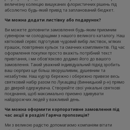
величезну колекцію вишуканих флористичних рішень під
абсолютно будь-який привід та запланований бюджет.
Чи можна додати листівку або подарунок?
Ви можете доповнити замовлення будь-яким приємним
сувеніром чи солодощами з нашого великого каталогу. Наш
квітковий сервіс підготував чудовий вибір листівок, м'яких
іграшок, повітряних кульок та смачних компліментів. Під час
оформлення покупки просто вкажіть потрібний текст
привітання, і ми обов'язково додамо його до вашого
замовлення. Такий уважний індивідуальний підхід зробить
ваш сюрприз ще більш зворушливим, душевним та
незабутнім. Наш кур'єр бережно і обережно привезе весь
святковий набір разом по Лукащівці (Винницький р-н) прямо
до дверей одержувача. Створюйте свої унікальні святкові
поєднання, щоб максимально приємно здивувати
найдорожчих людей у важливий день.
Чи можна оформити корпоративне замовлення під
час акції в розділі Гаряча пропозиція?
Ми з великою радістю допомагаємо компаніям вітати