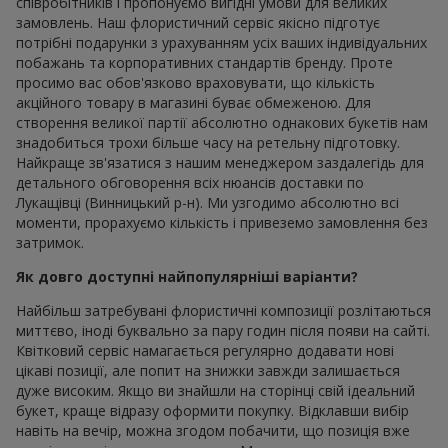
співробітників і пропонуємо вигідні умови для великих
замовлень. Наш флористичний сервіс якісно підготує
потрібні подарунки з урахуванням усіх ваших індивідуальних
побажань та корпоративних стандартів бренду. Проте
просимо вас обов'язково враховувати, що кількість
акційного товару в магазині буває обмеженою. Для
створення великої партії абсолютно однакових букетів нам
знадобиться трохи більше часу на ретельну підготовку.
Найкраще зв'язатися з нашим менеджером заздалегідь для
детального обговорення всіх нюансів доставки по
Лукащівці (Винницький р-н). Ми узгодимо абсолютно всі
моменти, прорахуємо кількість і привеземо замовлення без
затримок.
Як довго доступні найпопулярніші варіанти?
Найбільш затребувані флористичні композиції розлітаються
миттєво, іноді буквально за пару годин після появи на сайті.
Квітковий сервіс намагається регулярно додавати нові
цікаві позиції, але попит на знижки завжди залишається
дуже високим. Якщо ви знайшли на сторінці свій ідеальний
букет, краще відразу оформити покупку. Відклавши вибір
навіть на вечір, можна згодом побачити, що позиція вже