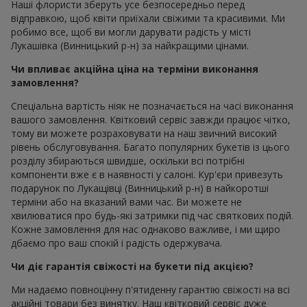
Наші флористи зберуть усе безпосередньо перед
відправкою, щоб квіти приїхали свіжими та красивими. Ми
робимо все, щоб ви могли дарувати радість у місті
Лукашівка (Винницький р-н) за найкращими цінами.
Чи впливає акційна ціна на терміни виконання
замовлення?
Спеціальна вартість ніяк не позначається на часі виконання
вашого замовлення. Квітковий сервіс завжди працює чітко,
тому ви можете розраховувати на наш звичний високий
рівень обслуговування. Багато популярних букетів із цього
розділу збираються швидше, оскільки всі потрібні
компоненти вже є в наявності у салоні. Кур'єри привезуть
подарунок по Лукащівці (Винницький р-н) в найкоротші
терміни або на вказаний вами час. Ви можете не
хвилюватися про будь-які затримки під час святкових подій.
Кожне замовлення для нас однаково важливе, і ми щиро
дбаємо про ваш спокій і радість одержувача.
Чи діє гарантія свіжості на букети під акцією?
Ми надаємо повноцінну п'ятиденну гарантію свіжості на всі
акційні товари без винятку. Наш квітковий сервіс дуже