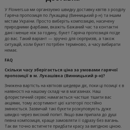
У Flowers.ua ми організуємо швидку доставку квітів з розділу
Гаряча пропозиція по Лукащівці (Винницький р-н) та іншим
містам України. Просто виберіть композицію, насичену
природними фарбами, вкажіть бажаний час та контактні
дані і менше ніж за годину, букет Гаряча пропозиція поїде
до вас. Такий варіант — зручно для сюрпризів, а також
ситуацій, коли букет потрібен терміново, а часу вибирати
немає.
FAQ
Скільки часу зберігається ціна за умовами гарячої
пропозиції в м. Лукашівка (Винницький р-н)?
Знижена вартість на квіткові шедеври діє, поки ці позиції є в
наявності на нашому складі чи в магазинах. Наш
флористичний сервіс намагається частіше тішити вас
акціями, тому асортимент цієї категорії постійно
змінюється. Зазвичай такі букети розкуповують дуже
швидко через високий попит. Якщо вам припала до душі
певна композиція, краще замовляти її одразу без вагань.
Так ви точно встигнете придбати красу за вигідною ціною.