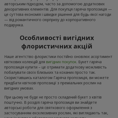
авторським підходом, часто за допомогою додаткових
декоративних елементів. Для покупця гаряча пропозиція —
це суттєва економія і швидке рішення для будь-якої нагоди
— від романтичного сюрпризу до корпоративного
подарунка.
Особливості вигідних
флористичних акцій
Наше агентство флористики постійно оновлює асортимент
квіткових колекцій для
вигідних покупок
. Букет гаряча
пропозиція купити – це отримати додаткову можливість
побалувати своїх близьких та коханих просто так.
Скориставшись каталогом Гаряча пропозиція, ви можете
придбати квіткові пропозиції з преміальних рослин на
вигідних умовах.
При цьому не буде не просто складений букет з квітів
поштучно. В розділі гаряча пропозиція ви знайдете
авторські роботи для святкового оформлення з
застосуванням ексклюзивних рослин, які виглядають так,