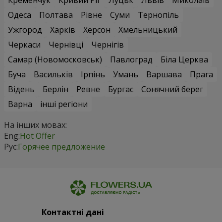
Кременчук
Кривий Ріг
Луцьк
Львів
Миколаїв
Одеса
Полтава
Рівне
Суми
Тернопіль
Ужгород
Харків
Херсон
Хмельницький
Черкаси
Чернівці
Чернігів
Самар (Новомосковськ)
Павлоград
Біла Церква
Буча
Васильків
Ірпінь
Умань
Варшава
Прага
Відень
Берлін
Ревне
Бургас
Сонячний берег
Варна
інші регіони
На інших мовах:
Eng:
Hot Offer
Рус:
Горячее предложение
Контактні дані