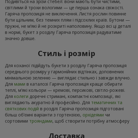
Подивіться на зрізи стебел: вони мають бути чистими,
світлими й трохи вологими — це перша ознака свіжості.
Гаряча пропозиція не виключення. Листя рослин повинне
бути щільним, без темних плям і підсохлих країв. Бутони —
пружні, не м’які й не розкриті наполовину. Якщо всі ці деталі
в нормі, букет з розділу Гаряча пропозиція радуватиме
значно довше.
Стиль і розмір
Для коханої підійдуть букети з розділу Гаряча пропозиція
середнього розміру у гармонійних відтінках, доповнених
мінімальною зеленню — виглядає стильно і завжди влучно.
Для
мами
в каталозі Гаряча пропозиція краще обирати
теплі, м’які кольори — кремові, персикові, світло-рожеві.
Для
колеги
доречні стримані, компактні композиції, які
виглядають акуратно й професійно. Для
тематичних та
святкових подій
в розділі Гаряча пропозиція підготовані
більш об’ємні варіанти з гортензією,
орхідеями
чи
сортовими
трояндами
, щоб створити потрібну атмосферу
Доставка