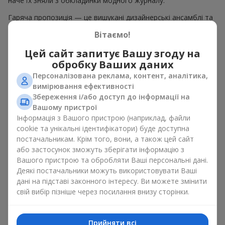
наче їх зняли з обкладинки модного журналу.
Гаряча пропозиція — це вишукані дизайнерські ансамблі та
елегантні композиції за гарячими цінами, що естетично
Вітаємо!
поєднують в собі різноманіття форм, кольорів та фактур.
Тут часто з'являються творчі пропозиції з
сезонних рослин
,
Цей сайт запитує Вашу згоду на
а також тематичні набори для свят і особливих подій
обробку Ваших даних
Персоналізована реклама, контент, аналітика,
Чому ціни на композиції
вимірювання ефективності
можуть бути нижчими
Збереження і/або доступ до інформації на
Вашому пристрої
Інформація з Вашого пристрою (наприклад, файли
Гаряча пропозиція — це не квіти які втратили свою свіжість.
Адже ми гарантуємо термін зберігання кожного букета в
cookie та унікальні ідентифікатори) буде доступна
ідеальному стані щонайменше протягом 5 днів. Ціни на
постачальникам. Крім того, вони, а також цей сайт
квіти гаряча пропозиція знижуються через:
або застосунок зможуть зберігати інформацію з
Вашого пристрою та обробляти Ваші персональні дані.
сезонність квітів — у пік цвітіння троянд, півоній або
Деякі постачальники можуть використовувати Ваші
гортензій ціни нижчі.
дані на підставі законного інтересу. Ви можете змінити
планове оновлення асортименту — старі композиції
свій вибір пізніше через посилання внизу сторінки.
продають швидше, щоб звільнити місце для нових
авторських букетів.
надходження великої партії квітів – коли ми
Прийняти всі