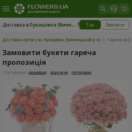
Доставка в
Лукашівка (Винницький р-н)
?
Так
Змінити
Доставка в
Лукашівка (Винницький р-н)
|
безкоштовно
Доставка квітів у м. Лукашівка (Винницький р-н)
> Гаряча проп
Замовити букети гаряча
пропозиція
Сортування:
дешевше
дорожче
популярні