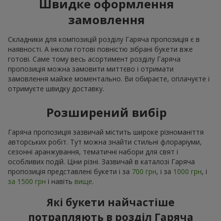
Швидке оформлення
замовлення
Складники для композицій розділу Гаряча пропозиція є в
наявності. А інколи готові повністю зібрані букети вже
готові. Саме тому весь асортимент розділу Гаряча
пропозиція можна замовити миттєво і отримати
замовлення майже моментально. Ви обираєте, оплачуєте і
отримуєте швидку доставку.
Розширений вибір
Гаряча пропозиція зазвичай містить широке різноманіття
авторських робіт. Тут можна знайти стильні флораріуми,
сезонні аранжування, тематичні набори для свят і
особливих подій. Ціни різні. Зазвичай в каталозі Гаряча
пропозиція представлені букети і за
700 грн
, і за
1000 грн
, і
за 1500 грн
і навіть
вище
.
Які букети найчастіше
потрапляють в розділ Гаряча