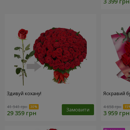
Здивуй кохану!
Яскравий б
41 941 грн
4 658 грн
Замовити