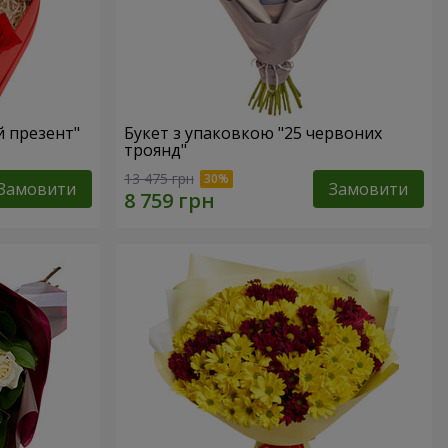
 презент"
Букет з упаковкою "25 червоних
троянд"
13 475 грн
Замовити
Замовити