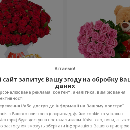
Вітаємо!
х троянд
Ведмедик з букетом
 сайт запитує Вашу згоду на обробку В
даних
9 011 грн
Замовити
рсоналізована реклама, контент, аналітика, вимірювання
ективності
ереження і/або доступ до інформації на Вашому пристрої
ція з Вашого пристрою (наприклад, файли cookie та унікальні
ікатори) буде доступна постачальникам. Крім того, вони, а тако
бо застосунок зможуть зберігати інформацію з Вашого пристрою