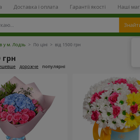
a
Доставка і оплата
Гарантії якості
Наші ма
Знайт
ів у м. Лодзь
> По ціні > від 1500 грн
0 грн
ешевше
дорожче
популярні