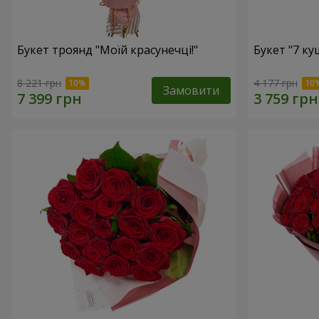
Букет троянд "Моїй красунечці!"
Букет "7 к
8 221 грн
4 177 грн
Замовити