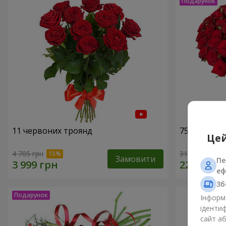
11 червоних троянд
75 червони
Цей
4 705 грн
31 656 грн
Замовити
Пе
еф
Зб
Інформа
ідентиф
сайт а