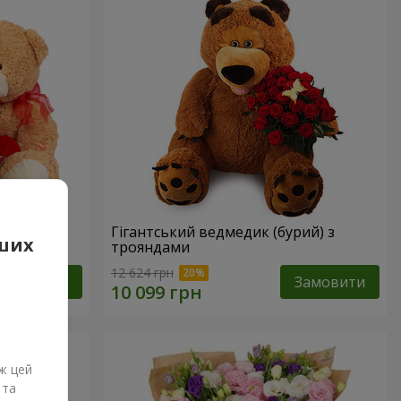
Гігантський ведмедик (бурий) з
аших
трояндами
12 624 грн
Замовити
Замовити
ж цей
 та