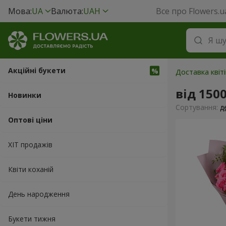
Мова:
UA
Валюта:
UAH
Все про Flowers.u
Акційні букети
Доставка квіт
від 150
Новинки
Сортування:
д
Оптові ціни
ХІТ продажів
Квіти коханій
День народження
Букети тижня