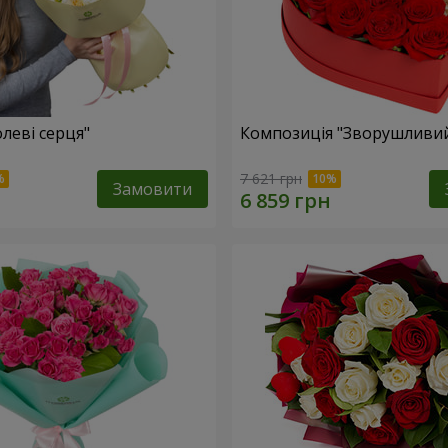
леві серця"
Композиція "Зворушливий
7 621 грн
Замовити