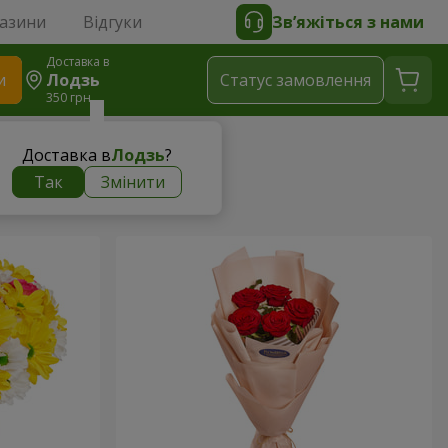
газини
Відгуки
Зв’яжіться з нами
Доставка в
и
Лодзь
Статус замовлення
350 грн
Доставка в
Лодзь
?
Так
Змінити