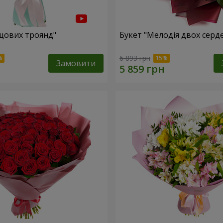
ущових троянд"
Букет "Мелодія двох серд
6 893 грн
Замовити