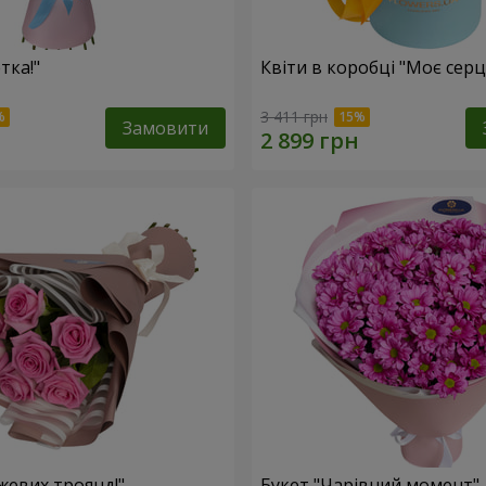
тка!"
Квіти в коробці "Моє серц
3 411 грн
Замовити
жевих троянд!"
Букет "Чарівний момент"