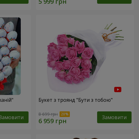
ханій"
Букет з троянд "Бути з тобою"
8 699 грн
Замовити
Замовити