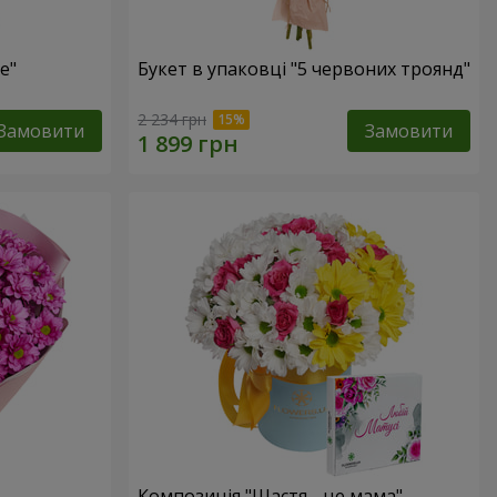
е"
Букет в упаковці "5 червоних троянд"
2 234 грн
Замовити
Замовити
Композиція "Щастя - це мама"