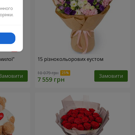
онного
орінки.
милої"
15 різнокольорових еустом
10 079 грн
Замовити
Замовити