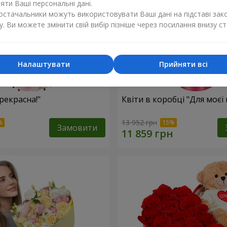
ти Ваші персональні дані.
постачальники можуть використовувати Ваші дані на підставі зак
у. Ви можете змінити свій вибір пізніше через посилання внизу ст
Налаштувати
Прийняти всі
рекрасна!"
Квіти в коробці "Для моєї 
13 952 грн
Замовити