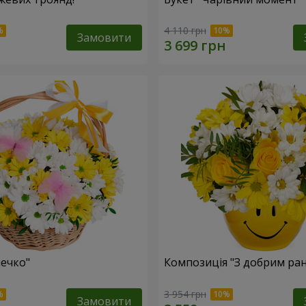
4 110 грн
Замовити
ечко"
Композиція "З добрим ран
3 954 грн
Замовити