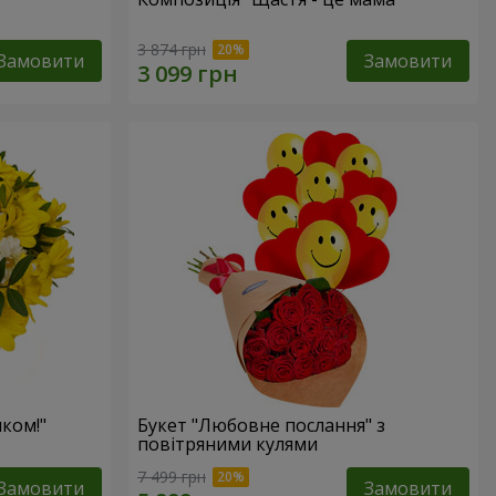
3 874 грн
Замовити
Замовити
ком!"
Букет "Любовне послання" з
повітряними кулями
7 499 грн
Замовити
Замовити