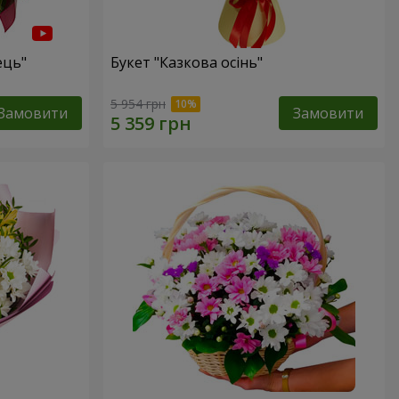
ець"
Букет "Казкова осінь"
5 954 грн
Замовити
Замовити