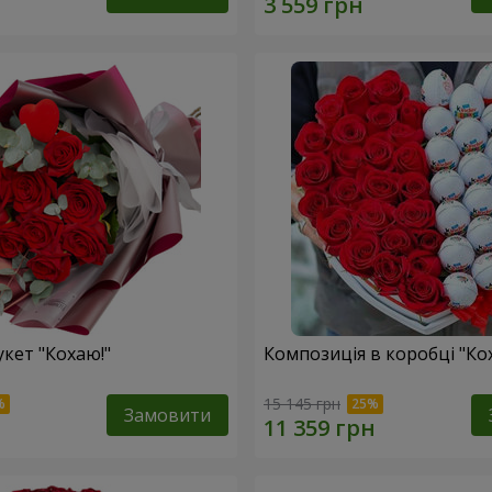
укет "Кохаю!"
Композиція в коробці "Ко
15 145 грн
Замовити