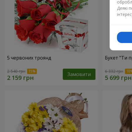
обробля
Деякі 
інтерес
5 червоних троянд
Букет "Ти п
2 540 грн
6 332 грн
Замовити