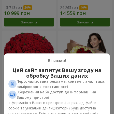
15 713 грн
24 265 грн
Замовити
Замовити
Вітаємо!
Цей сайт запитує Вашу згоду на
обробку Ваших даних
Персоналізована реклама, контент, аналітика,
101 червона троянда
Букет "Серце - серцю"
вимірювання ефективності
Збереження і/або доступ до інформації на
52 725 грн
27 765 грн
Вашому пристрої
Інформація з Вашого пристрою (наприклад, файли
cookie та унікальні ідентифікатори) буде доступна
Замовити
Замовити
постачальникам. Крім того, вони, а також цей сайт