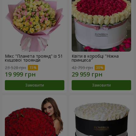
Мікс "Планета троянд" із 51
Квіти в коробці "Ніжна
кущової троянди
принцеса"
23 528 грн
42 799 грн
Замовити
Замовити