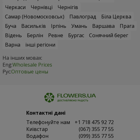
Черкаси
Чернівці
Чернігів
Самар (Новомосковськ)
Павлоград
Біла Церква
Буча
Васильків
Ірпінь
Умань
Варшава
Прага
Відень
Берлін
Ревне
Бургас
Сонячний берег
Варна
інші регіони
На інших мовах:
Eng:
Wholesale Prices
Рус:
Оптовые цены
Контактні дані
Телефонуйте нам
+1 718 475 92 72
Київстар
(067) 355 77 55
Водафон
(099) 355 77 55