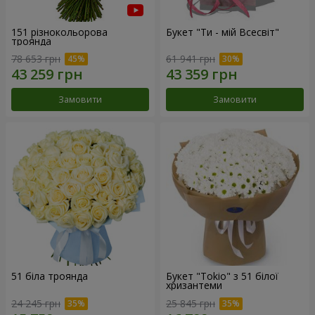
151 різнокольорова
Букет "Ти - мій Всесвіт"
троянда
78 653 грн
61 941 грн
Замовити
Замовити
51 біла троянда
Букет "Tokio" з 51 білої
хризантеми
24 245 грн
25 845 грн