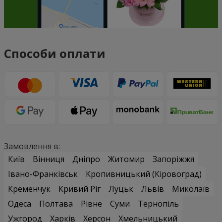
Способи оплати
Замовлення в:
Київ
Вінниця
Дніпро
Житомир
Запоріжжя
Івано-Франківськ
Кропивницький (Кіровоград)
Кременчук
Кривий Ріг
Луцьк
Львів
Миколаїв
Одеса
Полтава
Рівне
Суми
Тернопіль
Ужгород
Харків
Херсон
Хмельницький