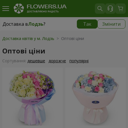
Доставка в
Лодзь
?
Так
Змінити
Доставка в
Лодзь
|
350 грн
Доставка квітів у м. Лодзь
> Оптові ціни
Оптові ціни
Сортування:
дешевше
дорожче
популярні