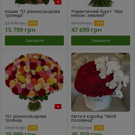
Кошик "51 різнокольорова
Романтичний букет "Між
троянда"
небом і землею!"
22 570 грн
59 624 грн
Замовити
Замовити
101 різнокольорова
Квіти в коробці "Моїй
троянда
половинці"
44 614 грн
71 322 грн