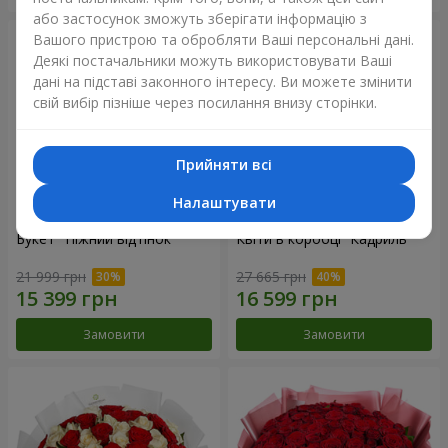
або застосунок зможуть зберігати інформацію з
Вашого пристрою та обробляти Ваші персональні дані.
Деякі постачальники можуть використовувати Ваші
дані на підставі законного інтересу. Ви можете змінити
свій вибір пізніше через посилання внизу сторінки.
Прийняти всі
Налаштувати
Букет "Ніжний відтінок"
Квіти в коробці “Кадриль”
21 999 грн
27 665 грн
Замовити
Замовити