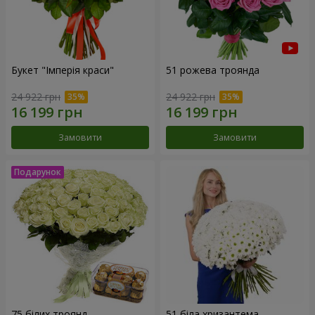
Букет "Імперія краси"
51 рожева троянда
24 922 грн
24 922 грн
Замовити
Замовити
75 білих троянд
51 біла хризантема