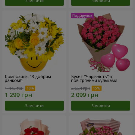
Замовити
Замовити
Композиція "З добрим
Букет "Чарівність" з
ранком!"
повітряними кульками
1 443 грн
2 624 грн
Замовити
Замовити