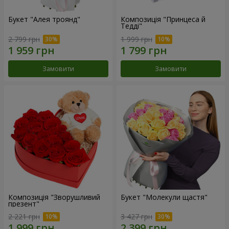
Букет "Алея троянд"
Композиція "Принцеса й
Тедді"
2 799 грн
1 999 грн
Замовити
Замовити
Композиція "Зворушливий
Букет "Молекули щастя"
презент"
2 221 грн
3 427 грн