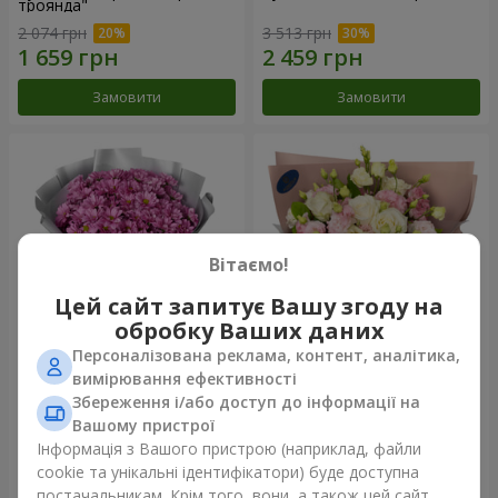
троянда"
2 074 грн
3 513 грн
Замовити
Замовити
Вітаємо!
Цей сайт запитує Вашу згоду на
обробку Ваших даних
Персоналізована реклама, контент, аналітика,
Букет "Твої хризантеми"
Букет "Пана Кота"
вимірювання ефективності
Збереження і/або доступ до інформації на
1 599 грн
2 199 грн
Вашому пристрої
Інформація з Вашого пристрою (наприклад, файли
cookie та унікальні ідентифікатори) буде доступна
Замовити
Замовити
постачальникам. Крім того, вони, а також цей сайт