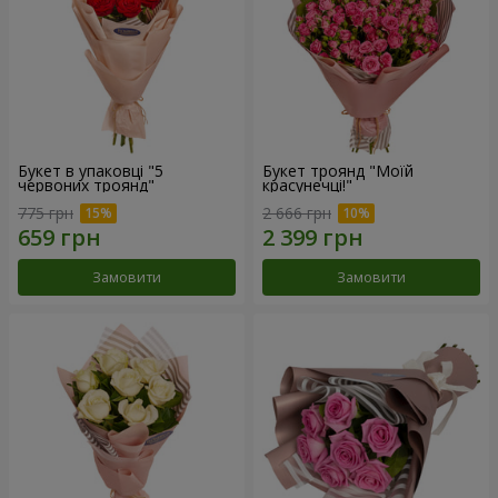
Букет в упаковці "5
Букет троянд "Моїй
червоних троянд"
красунечці!"
775 грн
2 666 грн
Замовити
Замовити