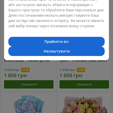
або застосунок зможуть зберігати інформацію з
Вашого пристрою та обробляти Ваші персональні дані.
Деякі постачальники можуть використовувати Ваші
дані на підставі законного інтересу. Ви можете змінити
свій вибір пізніше через посилання внизу сторінки.
Прийняти всі
Налаштувати
Композиція "Ніжний дотик"
Букет "Рожевий смак ванілі"
1 843 грн
1 843 грн
Замовити
Замовити