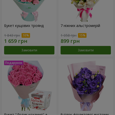
Букет кущових троянд
7 ніжних альстромерій
1 843 грн
1 058 грн
Замовити
Замовити
Букет "Дотик кохання" +
9 гілок фіолетової еустоми