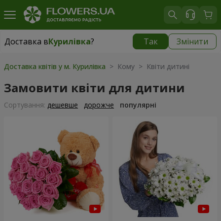
Доставка в
Курилівка
?
Так
Змінити
Доставка в
Курилівка
|
безкоштовно
Доставка квітів у м. Курилівка
> Кому > Квіти дитині
Замовити квіти для дитини
Сортування:
дешевше
дорожче
популярні