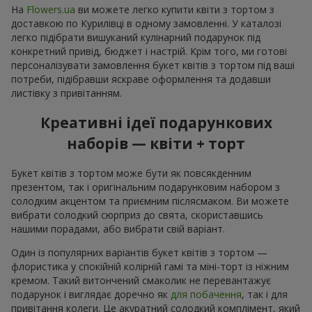
На
Flowers.ua
ви можете легко купити квіти з тортом з
доставкою по Курилівці в одному замовленні. У каталозі
легко підібрати вишуканий кулінарний подарунок під
конкретний привід, бюджет і настрій. Крім того, ми готові
персоналізувати замовлення букет квітів з тортом під ваші
потреби, підібравши яскраве оформлення та додавши
листівку з привітанням.
Креативні ідеї подарункових
наборів — квіти + торт
Букет квітів з тортом може бути як повсякденним
презентом, так і оригінальним подарунковим набором з
солодким акцентом та приємним післясмаком. Ви можете
вибрати солодкий сюрприз до свята, скориставшись
нашими порадами, або вибрати свій варіант.
Один із популярних варіантів букет квітів з тортом —
флористика у спокійній колірній гамі та міні-торт із ніжним
кремом. Такий витончений смаколик не перевантажує
подарунок і виглядає доречно як
для побачення
, так і для
привітання колеги. Це акуратний солодкий комплімент, який