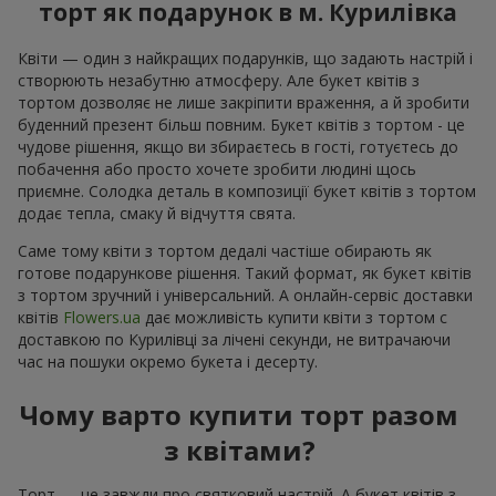
торт як подарунок в м. Курилівка
Квіти — один з найкращих подарунків, що задають настрій і
створюють незабутню атмосферу. Але букет квітів з
тортом дозволяє не лише закріпити враження, а й зробити
буденний презент більш повним. Букет квітів з тортом - це
чудове рішення, якщо ви збираєтесь в гості, готуєтесь до
побачення або просто хочете зробити людині щось
приємне. Солодка деталь в композиції букет квітів з тортом
додає тепла, смаку й відчуття свята.
Саме тому квіти з тортом дедалі частіше обирають як
готове подарункове рішення. Такий формат, як букет квітів
з тортом зручний і універсальний. А онлайн-сервіс доставки
квітів
Flowers.ua
дає можливість купити квіти з тортом с
доставкою по Курилівці за лічені секунди, не витрачаючи
час на пошуки окремо букета і десерту.
Чому варто купити торт разом
з квітами?
Торт — це завжди про святковий настрій. А букет квітів з