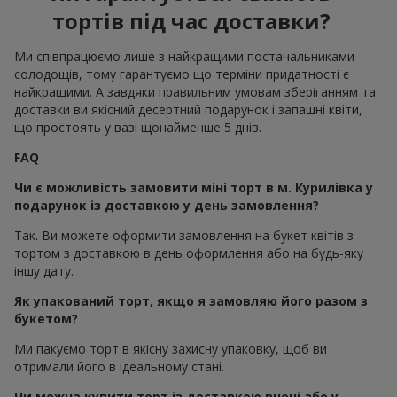
тортів під час доставки?
Ми співпрацюємо лише з найкращими постачальниками
солодощів, тому гарантуємо що терміни придатності є
найкращими. А завдяки правильним умовам зберіганням та
доставки ви якісний десертний подарунок і запашні квіти,
що простоять у вазі щонайменше 5 днів.
FAQ
Чи є можливість замовити міні торт в м. Курилівка у
подарунок із доставкою у день замовлення?
Так. Ви можете оформити замовлення на букет квітів з
тортом з доставкою в день оформлення або на будь-яку
іншу дату.
Як упакований торт, якщо я замовляю його разом з
букетом?
Ми пакуємо торт в якісну захисну упаковку, щоб ви
отримали його в ідеальному стані.
Чи можна купити торт із доставкою вночі або у