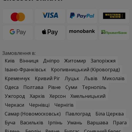
Замовлення в:
Київ
Вінниця
Дніпро
Житомир
Запоріжжя
Івано-Франківськ
Кропивницький (Кіровоград)
Кременчук
Кривий Ріг
Луцьк
Львів
Миколаїв
Одеса
Полтава
Рівне
Суми
Тернопіль
Ужгород
Харків
Херсон
Хмельницький
Черкаси
Чернівці
Чернігів
Самар (Новомосковськ)
Павлоград
Біла Церква
Буча
Васильків
Ірпінь
Умань
Варшава
Прага
Відень
Берлін
Ревне
Бургас
Сонячний берег