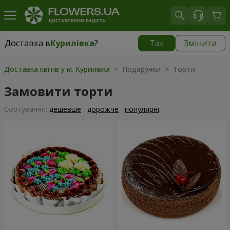
Доставка в
Курилівка
?
Так
Змінити
Доставка в
Курилівка
|
безкоштовно
Доставка квітів у м. Курилівка
> Подарунки > Торти
Замовити торти
Сортування:
дешевше
дорожче
популярні