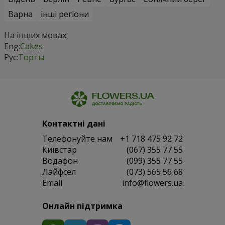
Варна
інші регіони
На інших мовах:
Eng:
Cakes
Рус:
Торты
Контактні дані
Телефонуйте нам
+1 718 475 92 72
Київстар
(067) 355 77 55
Водафон
(099) 355 77 55
Лайфсел
(073) 565 56 68
Email
info@flowers.ua
Онлайн підтримка