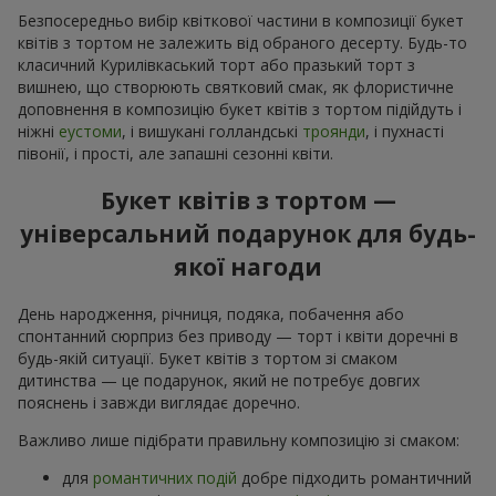
Безпосередньо вибір квіткової частини в композиції букет
квітів з тортом не залежить від обраного десерту. Будь-то
класичний Курилівкаський торт або празький торт з
вишнею, що створюють святковий смак, як флористичне
доповнення в композицію букет квітів з тортом підійдуть і
ніжні
еустоми
, і вишукані голландські
троянди
, і пухнасті
півонії, і прості, але запашні сезонні квіти.
Букет квітів з тортом —
універсальний подарунок для будь-
якої нагоди
День народження, річниця, подяка, побачення або
спонтанний сюрприз без приводу — торт і квіти доречні в
будь-якій ситуації. Букет квітів з тортом зі смаком
дитинства — це подарунок, який не потребує довгих
пояснень і завжди виглядає доречно.
Важливо лише підібрати правильну композицію зі смаком:
для
романтичних подій
добре підходить романтичний