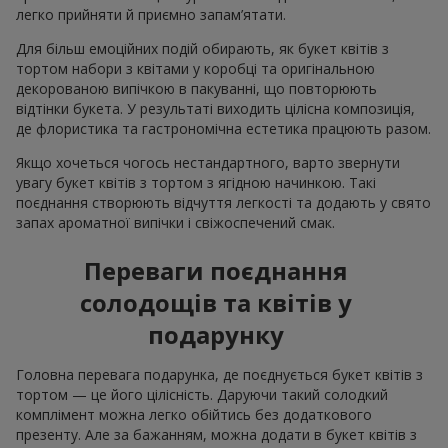
легко прийняти й приємно запам’ятати.
Для більш емоційних подій обирають, як букет квітів з
тортом набори з квітами у коробці та оригінальною
декорованою випічкою в пакуванні, що повторюють
відтінки букета. У результаті виходить цілісна композиція,
де флористика та гастрономічна естетика працюють разом.
Якщо хочеться чогось нестандартного, варто звернути
увагу букет квітів з тортом з ягідною начинкою. Такі
поєднання створюють відчуття легкості та додають у свято
запах ароматної випічки і свіжоспечений смак.
Переваги поєднання
солодощів та квітів у
подарунку
Головна перевага подарунка, де поєднується букет квітів з
тортом — це його цілісність. Даруючи такий солодкий
комплімент можна легко обійтись без додаткового
презенту. Але за бажанням, можна додати в букет квітів з