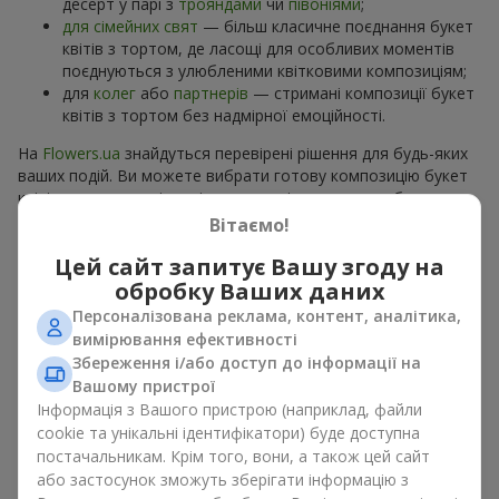
десерт у парі з
трояндами
чи
півоніями
;
для сімейних свят
— більш класичне поєднання букет
квітів з тортом, де ласощі для особливих моментів
поєднуються з улюбленими квітковими композиціям;
для
колег
або
партнерів
— стримані композиції букет
квітів з тортом без надмірної емоційності.
На
Flowers.ua
знайдуться перевірені рішення для будь-яких
ваших подій. Ви можете вибрати готову композицію букет
квітів з тортом з відповідного розділу каталогу або
замовити окремо солодкий дарунок і вподобані квіти.
Вітаємо!
Більше варіантів серед
акційних пропозицій
та хітів.
Цей сайт запитує Вашу згоду на
обробку Ваших даних
Торти з живими квітами —
Персоналізована реклама, контент, аналітика,
краса та смак в одному
вимірювання ефективності
подарунку
Збереження і/або доступ до інформації на
Вашому пристрої
Інформація з Вашого пристрою (наприклад, файли
Торти з живими квітами – це сучасне поєднання
cookie та унікальні ідентифікатори) буде доступна
флористики та гастрономічної естетики. Ексклюзивний
постачальникам. Крім того, вони, а також цей сайт
десерт в поєднанні з
вишуканим букетом
виглядає ефектно,
стильно й підкреслює особливість події, як
день
або застосунок зможуть зберігати інформацію з