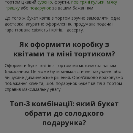
тортом цікавий
сувенір
, фрукти,
повітряні кульки
,
м’яку
іграшку
або
подарунок
за вашим бажанням
До того ж букет квітів з тортом зручно замовляти: одна
доставка, акуратне оформлення, продумана подача і
гарантована свіжість і квітів, і десерту.
Як оформити коробку з
квітами та міні тортиком?
Оформити букет квітів з тортом ми можемо за вашим
бажжанням. Це може бути мінімалістичне пакування або
вишукане дизайнерське рішення. Обов’язково враховуємо
побажання клієнта, щоб подарунок букет квітів з тортом
справив максимальну увагу.
Топ-3 комбінації: який букет
обрати до солодкого
подарунка?