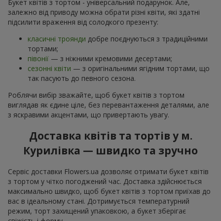
Букет квітів з тортом - універсальний подарунок. Але,
залежно від приводу можна обрати різні квіти, які здатні
підсилити враження від солодкого презенту:
класичні троянди
добре поєднуються з традиційними
тортами;
півонії
— з ніжними кремовими десертами;
сезонні квіти
— з оригінальними ягідним тортами, що
так пасують до певного сезона.
Роблячи вибір зважайте, щоб букет квітів з тортом
виглядав як єдине ціле, без перевантаження деталями, але
з яскравими акцентами, що привертають увагу.
Доставка квітів та тортів у м.
Курилівка — швидко та зручно
Сервіс доставки Flowers.ua дозволяє отримати букет квітів
з тортом у чітко погоджений час. Доставка здійснюється
максимально швидко, щоб букет квітів з тортом приїхав до
вас в ідеальному стані. Дотримується температурний
режим, торт захищений упаковкою, а букет зберігає
свіжість і форму.