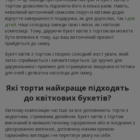
тортом дозволяють підсилити його в кілька разів. Навіть,
невеликий витончений смаколик поруч із квітами додає
відчуття завершеності подарунка, як для дорослих, так і
для
дітей
. Наші солодощі завжди свіжі і якісні, як і квіткові
композиції. Тому, даруючи букет квітів з тортом ви можете
бути впевнені в тому, що ваш витончений презент
прийдеться до смаку.
Букет квітів з тортом створює солодкий жест уваги, який
легко сприймається і запам’ятовується. Це зручно для
дарувальника і приємно для отримувача: вишукана естетика
для очей і делікатна насолода для смаку.
Які торти найкраще підходять
до квіткових букетів?
Квіткову композицію частіше за все доповнюють торти з
акуратним, стриманим дизайном. Букет квітів з тортом
виконаний в мінімалістичному оформленні або в поєднанні з
декорованою випічкою, доповнену ніжним кремом
гармонійно виглядає і не перетягує увагу на себе.