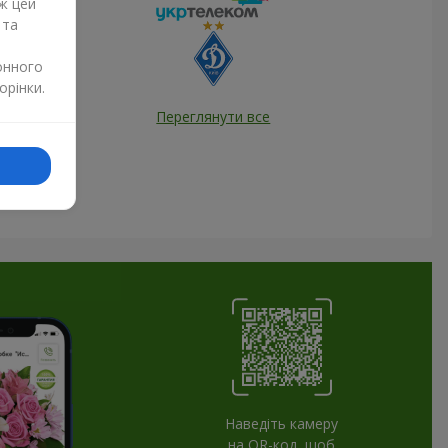
ж цей
 та
онного
орінки.
Переглянути все
Наведіть камеру
на QR-код, щоб