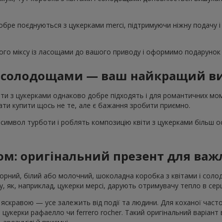
обре поєднуються з цукерками merci, підтримуючи ніжну подачу і
го міксу із ласощами до вашого приводу і оформимо подарунок 
 і солодощами — ваш найкращий ви
ти з цукерками однаково добре підходять і для романтичних моме
ти купити щось не те, але є бажання зробити приємно.
символ турботи і роблять композицію квіти з цукерками більш 
ом: оригінальний презент для ва
Чорний, білий або молочний, шоколадна коробка з квітами і со
, як, наприклад, цукерки мерсі, дарують отримувачу тепло в серц
скравою — усе залежить від події та людини. Для коханої част
 цукерки рафаелло чи ferrero rocher. Такий оригінальний варіант