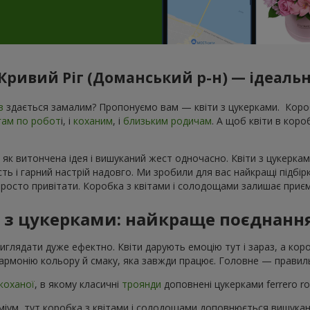
 Кривий Ріг (Доманський р-н) — ідеаль
в
здається замалим? Пропонуємо вам — квіти з цукерками. Короб
гам по робот
і, і
коханим
, і
близьким родичам
. А щоб квіти в кор
 як витончена ідея і вишуканий жест одночасно. Квіти з цукеркам
ь і гарний настрій надовго. Ми зробили для вас найкращі підбір
росто привітати. Коробка з квітами і солодощами залишає приєм
в з цукерками: найкраще поєднанн
виглядати дуже ефектно. Квіти дарують емоцію тут і зараз, а ко
армонію кольору й смаку, яка завжди працює. Головне — правиль
коханої
, в якому класичні
троянди
доповнені цукерками ferrero r
іум, тут коробка з квітами і солодощами доповнюється вишука