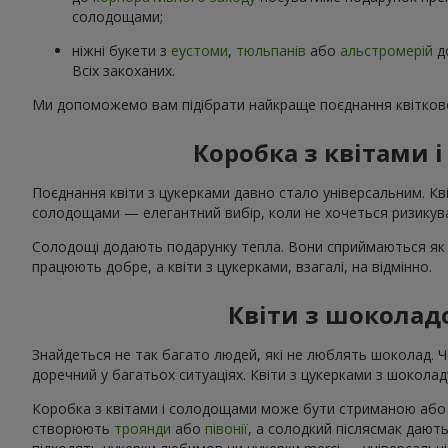
солодощами;
ніжні букети з
еустоми
,
тюльпанів
або
альстромерій
д
Всіх закоханих.
Ми допоможемо вам підібрати найкраще поєднання квітково
Коробка з квітами
Поєднання квіти з цукерками давно стало універсальним. Кві
солодощами — елегантний вибір, коли не хочеться ризикува
Солодощі додають подарунку тепла. Вони сприймаються як 
працюють добре, а квіти з цукерками, взагалі, на відмінно.
Квіти з шоколад
Знайдеться не так багато людей, які не люблять шоколад. 
доречний у багатьох ситуаціях. Квіти з цукерками з шоколаду
Коробка з квітами і солодощами може бути стриманою або я
створюють
троянди
або
півонії
, а солодкий післясмак дають