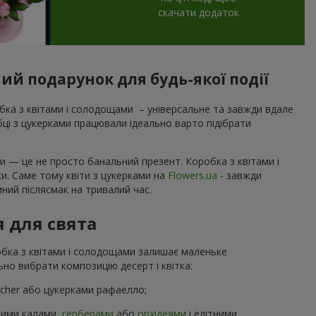
скачати додаток
ний подарунок для будь-якої події
ка з квітами і солодощами – універсальне та завжди вдале
обці з цукерками працювали ідеально варто підібрати
и — це не просто банальний презент. Коробка з квітами і
ки. Саме тому квіти з цукерками на
Flowers.ua
- завжди
ний післясмак на тривалий час.
я для свята
робка з квітами і солодощами залишає маленьке
но вибрати композицію десерт і квітка:
ocher або цукерками рафаелло;
ними калами,
герберами
або
орхідеями
і елітними