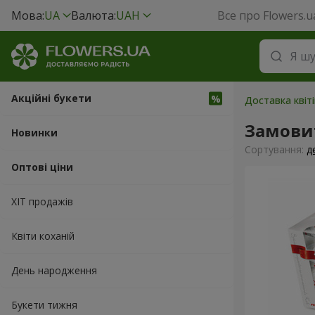
Мова:
UA
Валюта:
UAH
Все про Flowers.u
Акційні букети
Доставка квіті
Замовит
Новинки
Сортування:
д
Оптові ціни
ХІТ продажів
Квіти коханій
День народження
Букети тижня