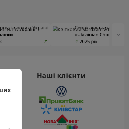
квітів року в Україні
Сервіс доставки квітів
раїни»
«Ukrainian Choice»
к
2025 рік
Наші клієнти
аших