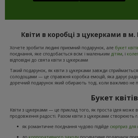
Квіти в коробці з цукерками в м.
Хочете зробити людині приємний подарунок, але
букет квіті
поєднання, яке сподобається всім: і маленьким
дітям
, і
коле
відповідні до свята квіти з цукерками
Такий подарунок, як квіти з цукерками завжди сприймається
солодощами — це справжня коробка емоцій, яка дарує радіст
доречний подарунок який обирають тоді, коли важливо не п
Букет квіті
Квіти з цукерками — це приклад того, як проста ідея може 
продовження радості. Разом квіти з цукерками створюють г
як романтичне поєднання чудово підійде
сюрприз для 
до
корпоративного заходу
посуватиме подарунок прем