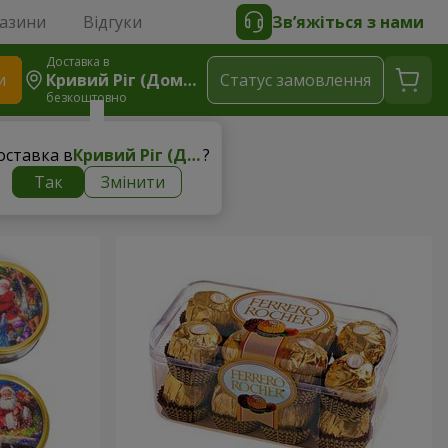
газини
Відгуки
Зв’яжіться з нами
Доставка в
и
Кривий Ріг (Доманський Р-Н)
Статус замовлення
безкоштовно
нші солодощі
оставка в
Кривий Ріг (Доманський р-н)
?
Так
Змінити