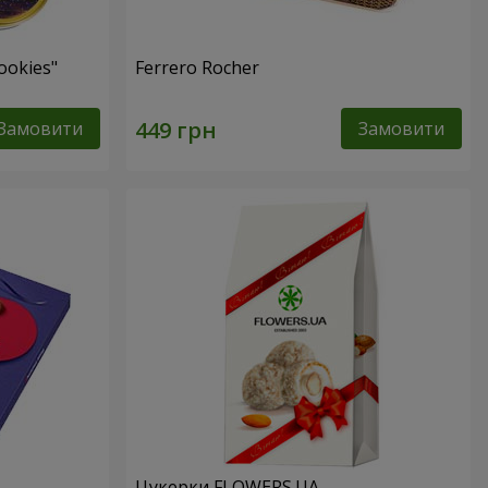
ookies"
Ferrero Rocher
Замовити
Замовити
Цукерки FLOWERS.UA