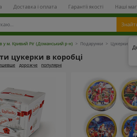
a
Доставка і оплата
Гарантії якості
Наші ма
Знайт
в у м. Кривий Ріг (Доманський р-н)
> Подарунки > Цукерки та і
Д
и цукерки в коробці
ешевше
дорожче
популярні