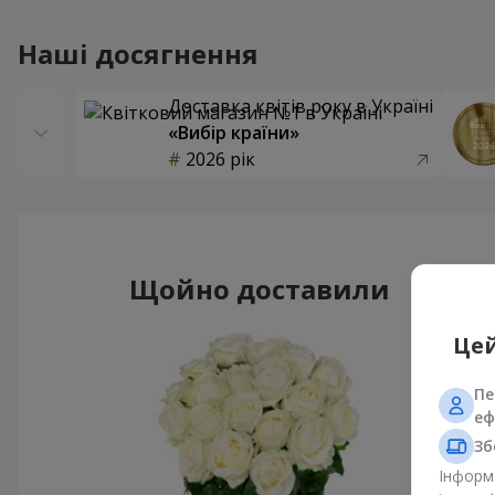
Наші досягнення
Доставка квітів року в Україні
«Вибір країни»
2026 рік
Щойно доставили
Цей
Пе
еф
Зб
Інформа