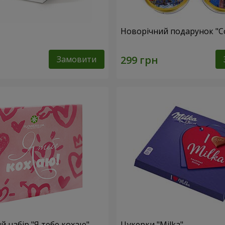
Новорічний подарунок "C
Замовити
 набір "Я тебе кохаю"
Цукерки "Milka"