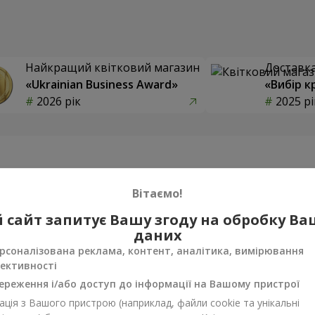
Найкращий квітковий магазин
Доставка 
«Ukrainian Business Award»
«Вибір к
2026 рік
2025 рі
Фотогалерея
Вітаємо!
 сайт запитує Вашу згоду на обробку В
даних
рсоналізована реклама, контент, аналітика, вимірювання
ективності
ереження і/або доступ до інформації на Вашому пристрої
ція з Вашого пристрою (наприклад, файли cookie та унікальні