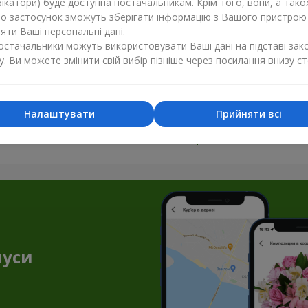
ікатори) буде доступна постачальникам. Крім того, вони, а тако
бо застосунок зможуть зберігати інформацію з Вашого пристрою
ти Ваші персональні дані.
постачальники можуть використовувати Ваші дані на підставі зак
у. Ви можете змінити свій вибір пізніше через посилання внизу ст
Налаштувати
Прийняти всі
Усі фото доставок
Замовити цей товар
нуси