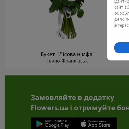
ідентиф
сайт а
обробля
Деякі 
інтерес
Букет "Лісова німфа"
Івано-Франківськ
Замовляйте в додатку
Flowers.ua і отримуйте бо