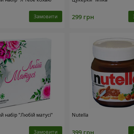
Замовити
 набір "Любій матусі"
Nutella
Замовити