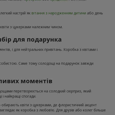
 легкий настрій як
вітання з народженням дитини
або день
квіти з цукерками належним чином.
бір для подарунка
нтів, і для нейтральних привітань. Коробка з квітами і
особистою. Саме тому солодощі на подарунок завжди
жливих моментів
лодощами перетворюється на солодкий сюрприз, який
і і найкращі спогади.
о обирають квіти з цукерками, де флористичний акцент
 виглядає як коробка з любов’ю. Для друзів або колег більше