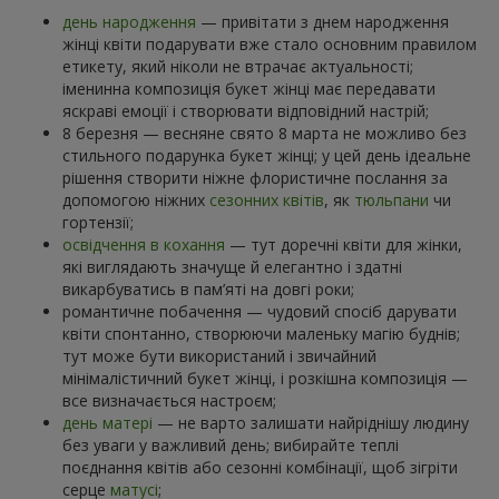
день народження
— привітати з днем народження
жінці квіти подарувати вже стало основним правилом
етикету, який ніколи не втрачає актуальності;
іменинна композиція букет жінці має передавати
яскраві емоції і створювати відповідний настрій;
8 березня — весняне свято 8 марта не можливо без
стильного подарунка букет жінці; у цей день ідеальне
рішення створити ніжне флористичне послання за
допомогою ніжних
сезонних квітів
, як
тюльпани
чи
гортензії;
освідчення в кохання
— тут доречні квіти для жінки,
які виглядають значуще й елегантно і здатні
викарбуватись в пам’яті на довгі роки;
романтичне побачення — чудовий спосіб дарувати
квіти спонтанно, створюючи маленьку магію буднів;
тут може бути використаний і звичайний
мінімалістичний букет жінці, і розкішна композиція —
все визначається настроєм;
день матері
— не варто залишати найріднішу людину
без уваги у важливий день; вибирайте теплі
поєднання квітів або сезонні комбінації, щоб зігріти
серце
матусі
;