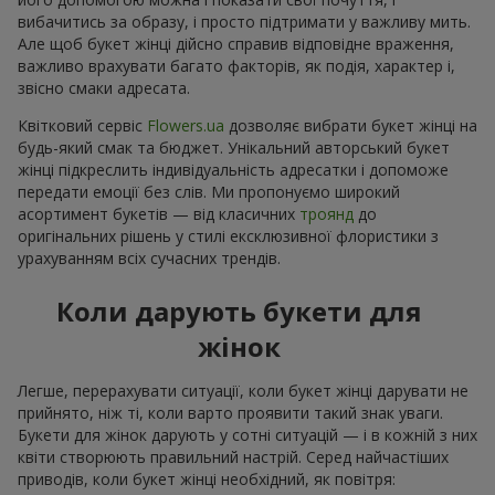
вибачитись за образу, і просто підтримати у важливу мить.
Але щоб букет жінці дійсно справив відповідне враження,
важливо врахувати багато факторів, як подія, характер і,
звісно смаки адресата.
Квітковий сервіс
Flowers.ua
дозволяє вибрати букет жінці на
будь-який смак та бюджет. Унікальний авторський букет
жінці підкреслить індивідуальність адресатки і допоможе
передати емоції без слів. Ми пропонуємо широкий
асортимент букетів — від класичних
троянд
до
оригінальних рішень у стилі ексклюзивної флористики з
урахуванням всіх сучасних трендів.
Коли дарують букети для
жінок
Легше, перерахувати ситуації, коли букет жінці дарувати не
прийнято, ніж ті, коли варто проявити такий знак уваги.
Букети для жінок дарують у сотні ситуацій — і в кожній з них
квіти створюють правильний настрій. Серед найчастіших
приводів, коли букет жінці необхідний, як повітря: