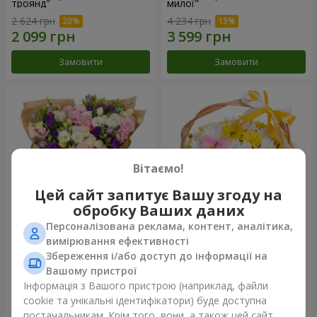
троянд"
милої"
2 624 грн
4 234 грн
Замовити
Замовити
Вітаємо!
Цей сайт запитує Вашу згоду на
обробку Ваших даних
Персоналізована реклама, контент, аналітика,
15 різнокольорових еустом
Кошик "Сонечко"
вимірювання ефективності
Збереження і/або доступ до інформації на
3 332 грн
1 554 грн
Вашому пристрої
Інформація з Вашого пристрою (наприклад, файли
cookie та унікальні ідентифікатори) буде доступна
Замовити
Замовити
постачальникам. Крім того, вони, а також цей сайт