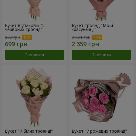
Букет в упаковці "5
Букет троянд "Моїй
червоних троянд"
красунечці!"
822 грн
2 621 грн
Замовити
Замовити
Букет "7 білих троянд!"
Букет "7 рожевих троянд!"