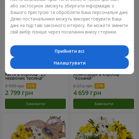
або застосунок зможуть зберігати інформацію з
Вашого пристрою та обробляти Ваші персональні дані.
Деякі постачальники можуть використовувати Ваші
дані на підставі законного інтересу. Ви можете змінити
свій вибір пізніше через посилання внизу сторінки.
Прийняти всі
Налаштувати
Квіти в коробці "25
Композиція в коробці
червоних троянд!"
"Коханій"
3 999 грн
6 212 грн
Замовити
Замовити