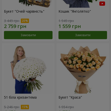
Букет "Очей чарівність"
Кошик "Янголятко"
3 449 грн
1 949 грн
Замовити
Замовити
51 біла хризантема
Букет "Краса"
5 246 грн
1 954 грн