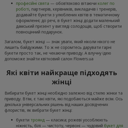
професійні свята
— обов’язково вітаючи
колег по
роботі
, партнерів, керівників, викладачів і тренерів,
додавайте букети з улюблених квітів в тематичному
оформленні; до речі, в букет жінці додати маленький
дамський презент у вигляді солодощів, щоб створити
повноцінний подарунок.
Загалом, букет жінці — знак уваги, який ніколи нікого не
лишить байдужими. То ж не соромтесь дарувати гарні
букети просто так, не чекаючи приводу. А влучну ідею
допоможе знайти квітковий салон Flowers.ua
Які квіти найкраще підходять
жінці
Вибирати букет жінці необхідно залежно від стилю жінки та
приводу. Втім, є такі квіти, які подобаються майже всім. Ось
декілька універсальних рішень від наших досвідчених
флористів, як вибрати букет жінці:
букети
троянд
— класика; рожеві уособлюють
ніжність, білі — чистоту, червоні — чудовий
букет для