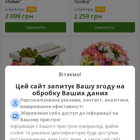
обійми"
троянд"
2 624 грн
2 824 грн
Замовити
Замовити
Вітаємо!
Цей сайт запитує Вашу згоду на
обробку Ваших даних
Персоналізована реклама, контент, аналітика,
Квіти в коробці "15 рожевих
Букет "Казка для двох!"
вимірювання ефективності
троянд"
Збереження і/або доступ до інформації на
2 705 грн
1 332 грн
Вашому пристрої
Інформація з Вашого пристрою (наприклад, файли
cookie та унікальні ідентифікатори) буде доступна
Замовити
Замовити
постачальникам. Крім того, вони, а також цей сайт