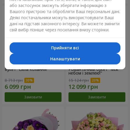
або застосунок зможуть зберігати інформацію з
Вашого пристрою та обробляти Ваші персональні дані.
Деякі постачальники можуть використовувати Ваші
дані на підставі законного інтересу. Ви можете змінити
свій вибір пізніше через посилання внизу сторінки.
Прийняти всі
Налаштувати
Букет "Сила Кохання!"
Романтичний букет "Між
небом і землею!"
8 713 грн
15 124 грн
Замовити
Замовити