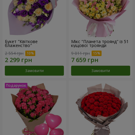
Букет "Квіткове
Мікс "Планета троянд" із 51
блаженство"
кущової троянди
2 554 грн
9 011 грн
Замовити
Замовити