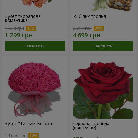
Букет "Коралова
75 білих троянд
романтика"
1 528 грн
6 713 грн
Замовити
Замовити
Букет "Ти - мій Всесвіт"
Червона троянда
(поштучно)
14 656 грн