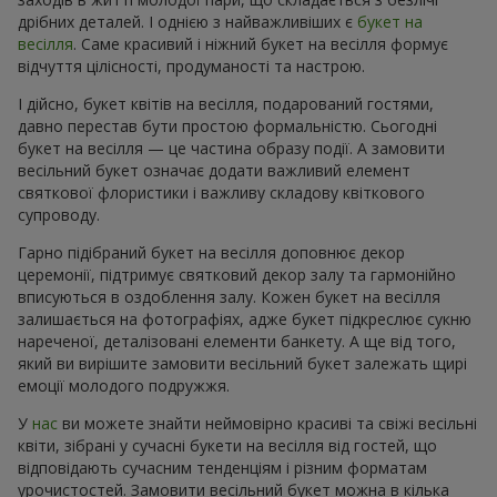
дрібних деталей. І однією з найважливіших є
букет на
весілля
. Саме красивий і ніжний букет на весілля формує
відчуття цілісності, продуманості та настрою.
І дійсно, букет квітів на весілля, подарований гостями,
давно перестав бути простою формальністю. Сьогодні
букет на весілля — це частина образу події. А замовити
весільний букет означає додати важливий елемент
святкової флористики і важливу складову квіткового
супроводу.
Гарно підібраний букет на весілля доповнює декор
церемонії, підтримує святковий декор залу та гармонійно
вписуються в оздоблення залу. Кожен букет на весілля
залишається на фотографіях, адже букет підкреслює сукню
нареченої, деталізовані елементи банкету. А ще від того,
який ви вирішите замовити весільний букет залежать щирі
емоції молодого подружжя.
У
нас
ви можете знайти неймовірно красиві та свіжі весільні
квіти, зібрані у сучасні букети на весілля від гостей, що
відповідають сучасним тенденціям і різним форматам
урочистостей. Замовити весільний букет можна в кілька