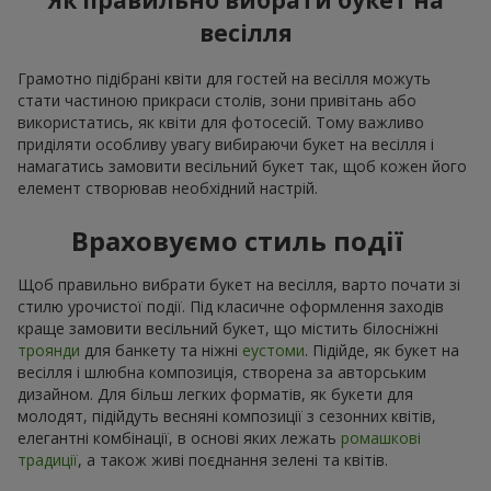
Як правильно вибрати букет на
весілля
Грамотно підібрані квіти для гостей на весілля можуть
стати частиною прикраси столів, зони привітань або
використатись, як квіти для фотосесій. Тому важливо
приділяти особливу увагу вибираючи букет на весілля і
намагатись замовити весільний букет так, щоб кожен його
елемент створював необхідний настрій.
Враховуємо стиль події
Щоб правильно вибрати букет на весілля, варто почати зі
стилю урочистої події. Під класичне оформлення заходів
краще замовити весільний букет, що містить білосніжні
троянди
для банкету та ніжні
еустоми
. Підійде, як букет на
весілля і шлюбна композиція, створена за авторським
дизайном. Для більш легких форматів, як букети для
молодят, підійдуть весняні композиції з сезонних квітів,
елегантні комбінації, в основі яких лежать
ромашкові
традиції
, а також живі поєднання зелені та квітів.