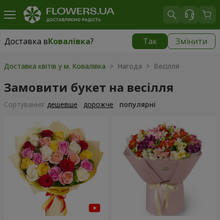
Доставка в
Ковалівка
?
Так
Змінити
Доставка в
Ковалівка
|
безкоштовно
Доставка квітів у м. Ковалівка
> Нагода > Весілля
Замовити букет на весілля
Сортування:
дешевше
дорожче
популярні