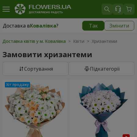
Доставка в
Ковалівка
?
Так
Змінити
Доставка в
Ковалівка
|
безкоштовно
Доставка квітів у м. Ковалівка
> Квіти > Хризантеми
Замовити хризантеми
Сортування
Підкатегорії