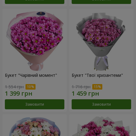
Букет "Чарівний момент"
Букет "Твої хризантеми"
1 554 грн
1 716 грн
Замовити
Замовити