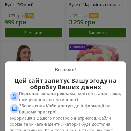
Букет "Юмокі"
Букет "Чарівність ніжності"
1 175 грн
4 074 грн
Замовити
Замовити
Вітаємо!
Цей сайт запитує Вашу згоду на
обробку Ваших даних
Персоналізована реклама, контент, аналітика,
вимірювання ефективності
Збереження і/або доступ до інформації на
Композиція "Білосніжна
Букет "Sentiment"
гармонія"
Вашому пристрої
3 065 грн
1 599 грн
Інформація з Вашого пристрою (наприклад, файли
cookie та унікальні ідентифікатори) буде доступна
постачальникам. Крім того, вони, а також цей сайт