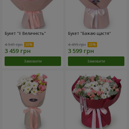
Букет "Її Величність"
Букет "Бажаю щастя"
4 941 грн
4 499 грн
Замовити
Замовити