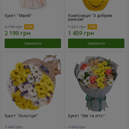
Букет "Мірей"
Композиція "З добрим
ранком!"
2 749 грн
1 621 грн
Замовити
Замовити
Букет "Золотце!"
Букет "Ми та літо"
1 443 грн
1 843 грн