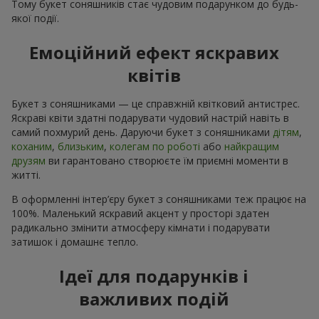
Тому букет соняшників стає чудовим подарунком до будь-
якої події.
Емоційний ефект яскравих
квітів
Букет з соняшниками — це справжній квітковий антистрес.
Яскраві квіти здатні подарувати чудовий настрій навіть в
самий похмурий день. Даруючи букет з соняшниками
дітям
,
коханим
,
близьким
,
колегам по роботі
або
найкращим
друзям
ви гарантовано створюєте їм приємні моменти в
житті.
В оформленні інтер’єру букет з соняшниками теж працює на
100%. Маленький яскравий акцент у просторі здатен
радикально змінити атмосферу кімнати і подарувати
затишок і домашнє тепло.
Ідеї для подарунків і
важливих подій