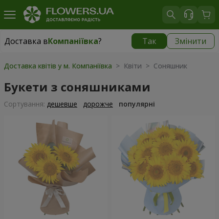
Доставка в
Компаніївка
?
Так
Змінити
Доставка в
Компаніївка
|
безкоштовно
Доставка квітів у м. Компаніївка
> Квіти > Соняшник
Букети з соняшниками
Сортування:
дешевше
дорожче
популярні