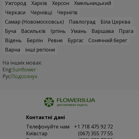
Ужгород
Харків
Херсон
Хмельницький
Черкаси
Чернівці
Чернігів
Самар (Новомосковськ)
Павлоград
Біла Церква
Буча
Васильків
Ірпінь
Умань
Варшава
Прага
Відень
Берлін
Ревне
Бургас
Сонячний берег
Варна
інші регіони
На інших мовах:
Eng:
Sunflower
Рус:
Подсолнух
Контактні дані
Телефонуйте нам
+1 718 475 92 72
Київстар
(067) 355 77 55