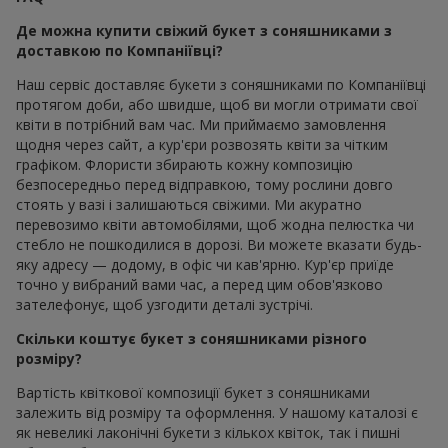
Де можна купити свіжий букет з соняшниками з
доставкою по Компаніївці?
Наш сервіс доставляє букети з соняшниками по Компаніївці
протягом доби, або швидше, щоб ви могли отримати свої
квіти в потрібний вам час. Ми приймаємо замовлення
щодня через сайт, а кур'єри розвозять квіти за чітким
графіком. Флористи збирають кожну композицію
безпосередньо перед відправкою, тому рослини довго
стоять у вазі і залишаються свіжими. Ми акуратно
перевозимо квіти автомобілями, щоб жодна пелюстка чи
стебло не пошкодилися в дорозі. Ви можете вказати будь-
яку адресу — додому, в офіс чи кав'ярню. Кур'єр приїде
точно у вибраний вами час, а перед цим обов'язково
зателефонує, щоб узгодити деталі зустрічі.
Скільки коштує букет з соняшниками різного
розміру?
Вартість квіткової композиції букет з соняшниками
залежить від розміру та оформлення. У нашому каталозі є
як невеликі лаконічні букети з кількох квіток, так і пишні