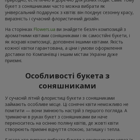
букет з соняшниками часто можна вибрати як
універсальний подарунок з квітів: він поєднує сезонну красу,
виразність і сучасний флористичний дизайн.
На сторінках
Flowers.ua
ви знайдете безліч композицій з
ароматними квітами соняшниками і як самостійні букети, і
як яскраві композиції, доповнені іншими квітами. Якість
кожної квітки гарантована, а ціни і умови оформлення
доставки по Компаніївці і іншим містам України дуже
приємні.
Особливості букета з
соняшниками
У сучасній літній флористиці букети з соняшниками
займають особливе місце. Ці сонячні квіти неможливо не
помітити — вони змінюють настрій з першого погляда. А
тримаючи в руках букет з соняшниками ви наче
переноситесь на осінню поляну квітів, де жовті квіти
створюють приємні відчуття спокою, затишку і тепла.
Багато хто вирішує вибрати букети з соняшниками через їх