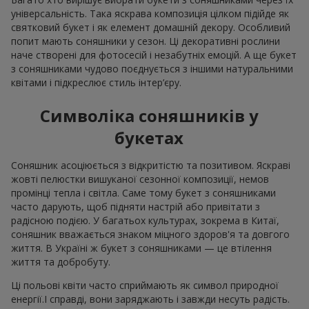
універсальність. Така яскрава композиція цілком підійде як
святковий букет і як елемент домашній декору. Особливий
попит мають соняшники у сезон. Ці декоративні рослини
наче створені для фотосесій і незабутніх емоцій. А ще букет
з соняшниками чудово поєднується з іншими натуральними
квітами і підкреслює стиль інтер’єру.
Символіка соняшників у
букетах
Соняшник асоціюється з відкритістю та позитивом. Яскраві
жовті пелюстки вишуканої сезонної композиції, немов
промінці тепла і світла. Саме тому букет з соняшниками
часто дарують, щоб підняти настрій або привітати з
радісною подією. У багатьох культурах, зокрема в Китаї,
соняшник вважається знаком міцного здоров'я та довгого
життя. В Україні ж букет з соняшниками — це втілення
життя та добробуту.
Ці польові квіти часто сприймають як символ природної
енергії.І справді, вони заряджають і завжди несуть радість.