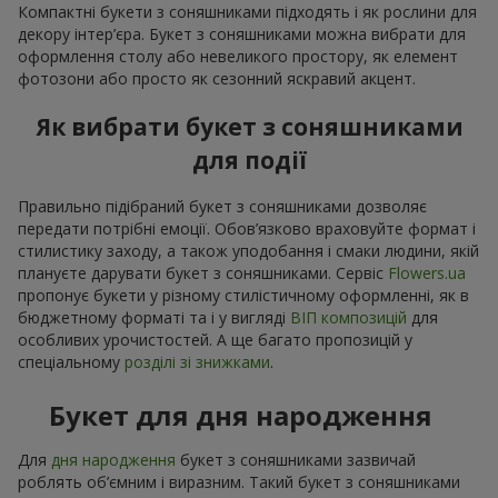
Компактні букети з соняшниками підходять і як рослини для
декору інтер’єра. Букет з соняшниками можна вибрати для
оформлення столу або невеликого простору, як елемент
фотозони або просто як сезонний яскравий акцент.
Як вибрати букет з соняшниками
для події
Правильно підібраний букет з соняшниками дозволяє
передати потрібні емоції. Обов’язково враховуйте формат і
стилистику заходу, а також уподобання і смаки людини, якій
плануєте дарувати букет з соняшниками. Сервіс
Flowers.ua
пропонує букети у різному стилістичному оформленні, як в
бюджетному форматі та і у вигляді
ВІП композицій
для
особливих урочистостей. А ще багато пропозицій у
спеціальному
розділі зі знижками
.
Букет для дня народження
Для
дня народження
букет з соняшниками зазвичай
роблять об’ємним і виразним. Такий букет з соняшниками