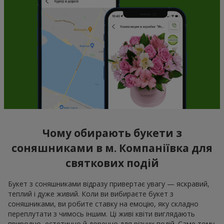
Чому обирають букети з
соняшниками в м. Компаніївка для
святкових подій
Букет з соняшниками відразу привертає увагу — яскравий,
теплий і дуже живий. Коли ви вибираєте букет з
соняшниками, ви робите ставку на емоцію, яку складно
переплутати з чимось іншим. Ці живі квіти виглядають
природно, естетично й доречно для різних подій. Саме тому