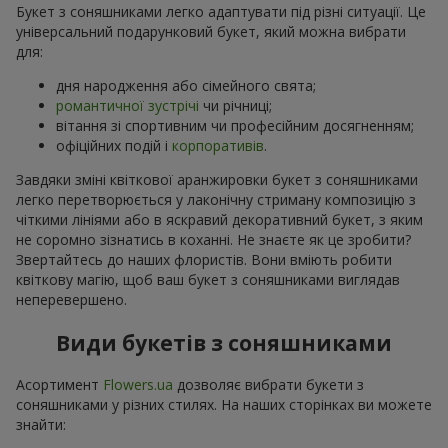
Букет з соняшниками легко адаптувати під різні ситуації. Це
універсальний подарунковий букет, який можна вибрати
для:
дня народження або сімейного свята;
романтичної зустрічі
чи річниці;
вітання зі спортивним чи професійним досягненням;
офіційних подій і
корпоративів
.
Завдяки зміні квіткової аранжировки букет з соняшниками
легко перетворюється у лаконічну стриману композицію з
чіткими лініями або в яскравий декоративний букет, з яким
не соромно зізнатись в коханні. Не знаєте як це зробити?
Звертайтесь до наших флористів. Вони вміють робити
квіткову магію, щоб ваш букет з соняшниками виглядав
неперевершено.
Види букетів з соняшниками
Асортимент
Flowers.ua
дозволяє вибрати букети з
соняшниками у різних стилях. На наших сторінках ви можете
знайти: