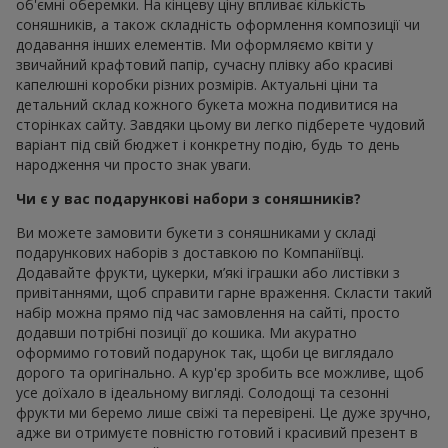
об'ємні оберемки. На кінцеву ціну впливає кількість
соняшників, а також складність оформлення композиції чи
додавання інших елементів. Ми оформляємо квіти у
звичайний крафтовий папір, сучасну плівку або красиві
капелюшні коробки різних розмірів. Актуальні ціни та
детальний склад кожного букета можна подивитися на
сторінках сайту. Завдяки цьому ви легко підберете чудовий
варіант під свій бюджет і конкретну подію, будь то день
народження чи просто знак уваги.
Чи є у вас подарункові набори з соняшників?
Ви можете замовити букети з соняшниками у складі
подарункових наборів з доставкою по Компаніївці.
Додавайте фрукти, цукерки, м’які іграшки або листівки з
привітаннями, щоб справити гарне враження. Скласти такий
набір можна прямо під час замовлення на сайті, просто
додавши потрібні позиції до кошика. Ми акуратно
оформимо готовий подарунок так, щоби це виглядало
дорого та оригінально. А кур'єр зробить все можливе, щоб
усе доїхало в ідеальному вигляді. Солодощі та сезонні
фрукти ми беремо лише свіжі та перевірені. Це дуже зручно,
адже ви отримуєте повністю готовий і красивий презент в