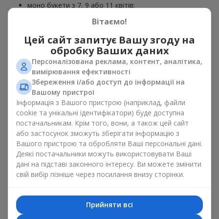
моно букети з 7, 9 або 11 квітів;
ніжні композиції доповненні сезонними рослинами;
Вітаємо!
витончені поєднання з класичними трояндами;
яскраві букети з паростками ніжної зелені.
Цей сайт запитує Вашу згоду на
обробку Ваших даних
Єдиний нюанс, соняшники — це сезонні квіти, які доступні
для продажу лише в сезон цвітіння.
Персоналізована реклама, контент, аналітика,
вимірювання ефективності
Класичний букет з
Збереження і/або доступ до інформації на
Вашому пристрої
соняшників
Інформація з Вашого пристрою (наприклад, файли
cookie та унікальні ідентифікатори) буде доступна
Класичний букет з соняшниками підкреслює природну
постачальникам. Крім того, вони, а також цей сайт
форму і колірну гаму яскравої квітки. Великі квіти та високі
або застосунок зможуть зберігати інформацію з
стебла створюють чіткий силует композиції. Це
Вашого пристрою та обробляти Ваші персональні дані.
універсальній літні композиції, що підійдуть, як для
Деякі постачальники можуть використовувати Ваші
урочистих подій та і просто, як приємний подарунок на
дані на підставі законного інтересу. Ви можете змінити
кожен день.
свій вибір пізніше через посилання внизу сторінки.
Комбіновані букети з іншими
квітами
Прийняти всі