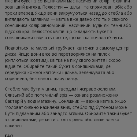
Якісний букет з соняшниками має насичений колір і охайний
зовнішній вигляд. Пелюстки — щільні та спрямовані вбік або
трохи вперед. Якщо вони закручуються назад до стебла або
виглядають млявими — квітка вже давно стоїть.У свіжого
соняшника колір рівномірний і насичений. Будь-які темні або
підсохлі краї пелюсток квітів що складають букет з
соняшниками свідчать про те, що квітка почала в’янути.
Подивіться на маленькі трубчасті квіточки в самому центрі
диска. Якщо вони вже всі перетворилися на пилок
(сиплються жовтим), квітка на піку свого життя і скоро
відцвіте. Обирайте такий букет з соняшниками, де
серединка кожної квіточки щільна, зеленкувата або
коричнева, без явного шару пилку.
Стебло має бути міцним, твердим і яскраво-зеленим.
Слизький або потемнілий зріз — ознака розмноження
бактерій у воді магазину. Соняшник — важка квітка. Якщо
“голова" сильно нахилена вниз, стебло під бутоном може
бути підламаним або занадто м'яким. Обирайте такий букет
з соняшниками, де квіти стоять рівно або лише злегка
нахилені.
FAQ