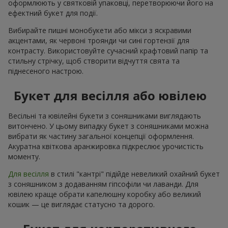
оформлюють у святковій упаковці, перетворюючи його на
ефектний букет для події.
Вибирайте пишні монобукети або мікси з яскравими
акцентами, як червоні троянди чи сині гортензії для
контрасту. Використовуйте сучасний крафтовий папір та
стильну стрічку, щоб створити відчуття свята та
піднесеного настрою.
Букет для весілля або ювілею
Весільні та ювілейні букети з соняшниками виглядають
витончено. У цьому випадку букет з соняшниками можна
вибрати як частину загальної концепції оформлення.
Акуратна квіткова аранжировка підкреслює урочистість
моменту.
Для весілля
в стилі "кантрі" підійде невеликий охайний букет
з соняшником з додаванням гіпсофіли чи лаванди. Для
ювілею краще обрати капелюшну коробку або великий
кошик — це виглядає статусно та дорого.