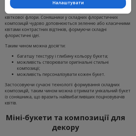
Налаштувати
Комбіновані букети з соняшниками поєднують в собі
тендітні польові рослини з іншими представниками
квіткової флори. Соняшники у складних флористичних
композицій чудово доповнюються зеленню або класичними
квітами контрастних відтінків, формуючи складні
флористичні ідеї.
Таким чином можна досягти:
багатшу текстуру і глибину кольору букета;
можливість створювати оригінальні стильні
композиції;
можливість персоналізувати кожен букет.
Застосовуючи сучасні технології формування складних
композицій, таким чином можна отримати унікальний букет
із соняшника, що вразить найвибагливіших поціновувачів
квітів.
Міні-букети та композиції для
декору