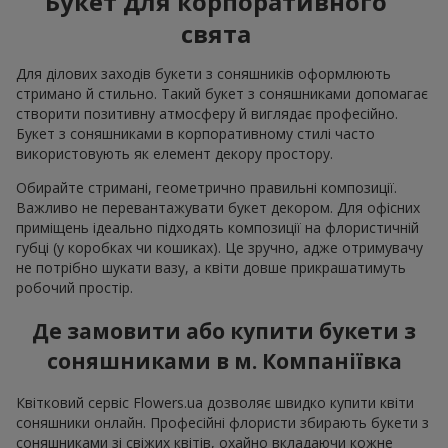
Букет для корпоративного
свята
Для ділових заходів букети з соняшників оформлюють
стримано й стильно. Такий букет з соняшниками допомагає
створити позитивну атмосферу й виглядає професійно.
Букет з соняшниками в корпоративному стилі часто
використовують як елемент декору простору.
Обирайте стримані, геометрично правильні композиції.
Важливо не перевантажувати букет декором. Для офісних
приміщень ідеально підходять композиції на флористичній
губці (у коробках чи кошиках). Це зручно, адже отримувачу
не потрібно шукати вазу, а квіти довше прикрашатимуть
робочий простір.
Де замовити або купити букети з
соняшниками в м. Компаніївка
Квітковий сервіс Flowers.ua дозволяє швидко купити квіти
соняшники онлайн. Професійні флористи збирають букети з
соняшниками зі свіжих квітів, охайно вкладаючи кожне