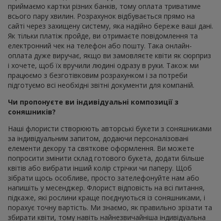
приймаємо картки різних банків, тому оплата триватиме
всього пару хвилин. Розрахунок відбувається прямо на
сайті через захищену систему, яка надійно береже ваші дані.
Як тільки платіж пройде, ви отримаєте повідомлення та
електронний чек на телефон або пошту. Така онлайн-
оплата дуже виручає, якщо ви замовляєте квіти як сюрприз
і хочете, щоб їх вручили людині одразу в руки. Також ми
працюємо з безготівковим розрахунком і за потреби
підготуємо всі необхідні звітні документи для компаній.
Чи пропонуєте ви індивідуальні композиції з
соняшників?
Наші флористи створюють авторські букети з соняшниками
за індивідуальним запитом, додаючи персоналізовані
елементи декору та святкове оформлення. Ви можете
попросити змінити склад готового букета, додати більше
квітів або вибрати інший колір стрічки чи паперу. Щоб
зібрати щось особливе, просто зателефонуйте нам або
напишіть у месенджер. Флорист відповість на всі питання,
підкаже, які рослини краще поєднуються із соняшниками, і
порахує точну вартість. Ми знаємо, як правильно зрізати та
збирати квіти, тому навіть найнезвичайніша індивідуальна