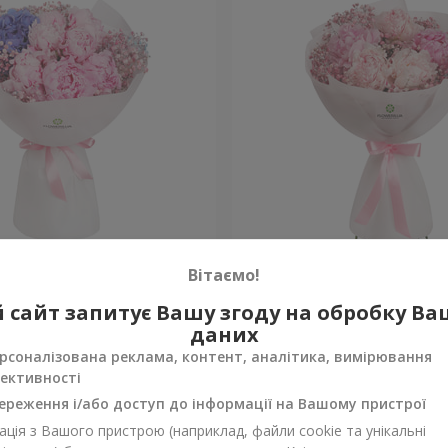
к у Спечлі»
Букет "Весна в Лояні"
Вітаємо!
 сайт запитує Вашу згоду на обробку В
Уточнити
ності
Немає в наявності
даних
рсоналізована реклама, контент, аналітика, вимірювання
ективності
ереження і/або доступ до інформації на Вашому пристрої
ція з Вашого пристрою (наприклад, файли cookie та унікальні