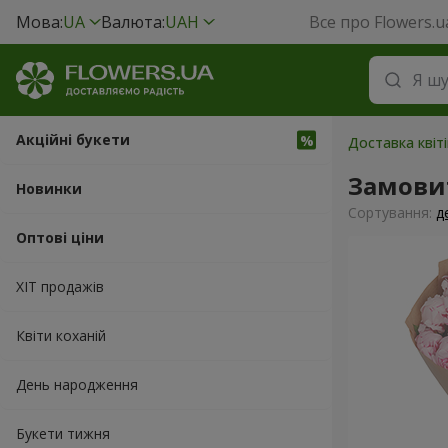
Мова:
UA
Валюта:
UAH
Все про Flowers.u
Акційні букети
Доставка квіті
Замовит
Новинки
Сортування:
д
Оптові ціни
ХІТ продажів
Квіти коханій
День народження
Букети тижня