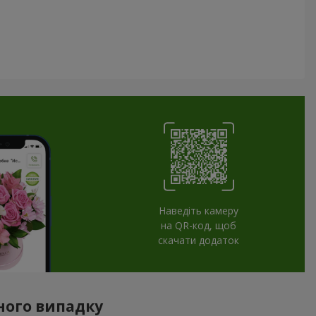
Наведіть камеру
на QR-код, щоб
скачати додаток
жного випадку