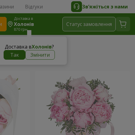
газини
Відгуки
Зв’яжіться з нами
Доставка в
и
Холонів
Статус замовлення
870 грн
Доставка в
Холонів
?
Так
Змінити