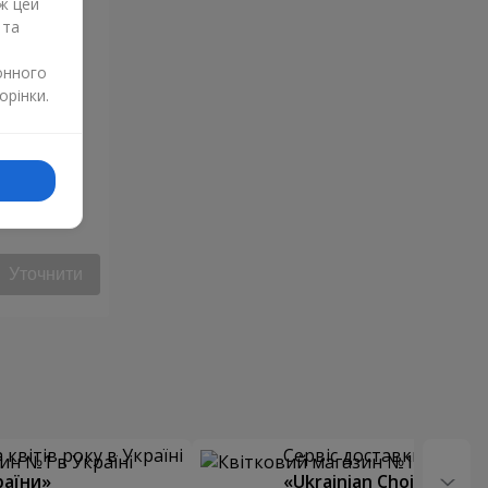
ж цей
 та
онного
орінки.
Уточнити
квітів року в Україні
Сервіс доставки квітів
раїни»
«Ukrainian Choice»