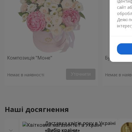
ідентиф
сайт а
обробля
Деякі 
інтерес
Композиція "Моне"
Букет "Поч
Уточнити
Немає в наявності
Немає в наяв
Наші досягнення
Доставка квітів року в Україні
«Вибір країни»