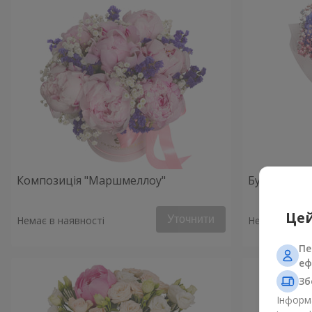
Композиція "Маршмеллоу"
Букет «Рано
Цей
Уточнити
Немає в наявності
Немає в наяв
Пе
еф
Зб
Інформа