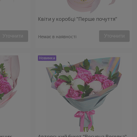
Квіти у коробці "Перше почуття"
Уточнити
Уточнити
Немає в наявності
іжних
Авторський букет "Весняна Веселка"