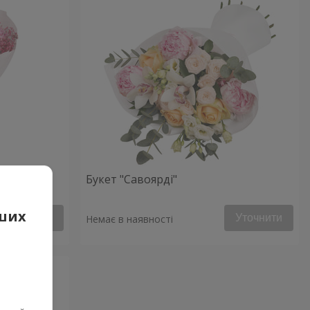
Букет "Савоярді"
аших
Уточнити
Уточнити
Немає в наявності