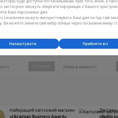
ікатори) буде доступна постачальникам. Крім того, вони, а тако
бо застосунок зможуть зберігати інформацію з Вашого пристрою
ти Ваші персональні дані.
постачальники можуть використовувати Ваші дані на підставі зак
у. Ви можете змінити свій вибір пізніше через посилання внизу ст
Налаштувати
Прийняти всі
уй моє серце"
Букет "Аделія"
Уточнити
ності
Немає в наявності
Найкращий квітковий магазин
Доставка 
«Ukrainian Business Award»
«Вибір к