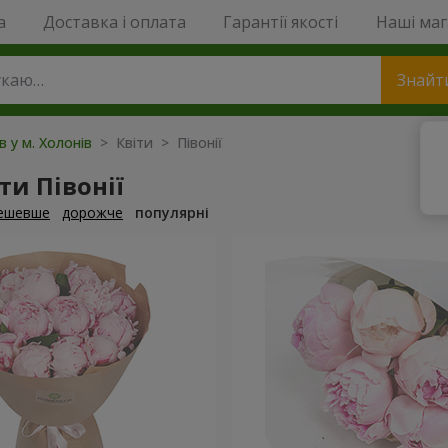
a
Доставка і оплата
Гарантії якості
Наші ма
Знайт
в у м. Холонів
> Квіти > Півонії
и Півонії
ешевше
дорожче
популярні