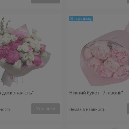
 досконалість"
Ніжний букет "7 півонії"
Уточнити
ності
Немає в наявності