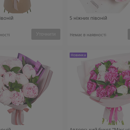
івоній
5 ніжних півоній
Уточнити
ності
Немає в наявності
воній
Авторський букет "Мікс н