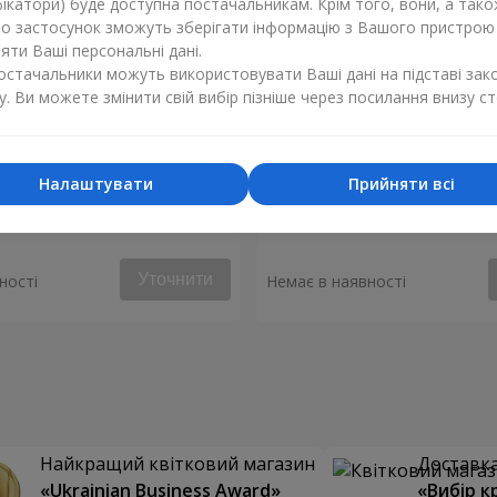
ікатори) буде доступна постачальникам. Крім того, вони, а тако
бо застосунок зможуть зберігати інформацію з Вашого пристрою
ти Ваші персональні дані.
постачальники можуть використовувати Ваші дані на підставі зак
у. Ви можете змінити свій вибір пізніше через посилання внизу ст
Налаштувати
Прийняти всі
уй моє серце"
Букет "Аделія"
Уточнити
ності
Немає в наявності
Найкращий квітковий магазин
Доставка 
«Ukrainian Business Award»
«Вибір к