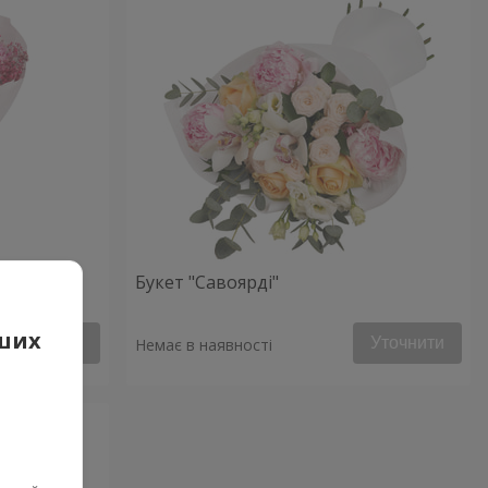
Букет "Савоярді"
аших
Уточнити
Уточнити
Немає в наявності