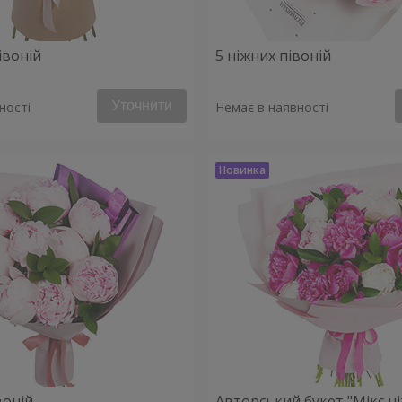
івоній
5 ніжних півоній
Уточнити
ності
Немає в наявності
воній
Авторський букет "Мікс н