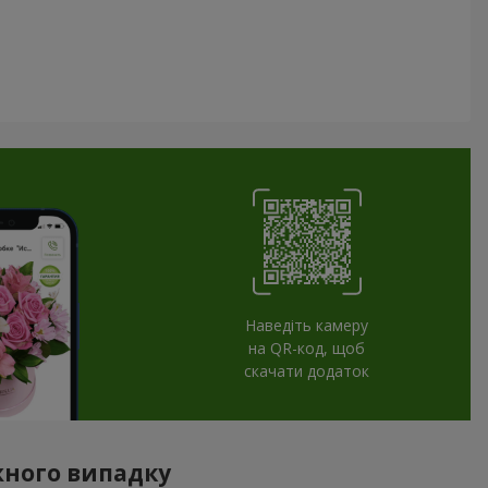
Наведіть камеру
на QR-код, щоб
скачати додаток
ожного випадку