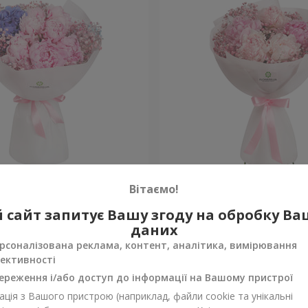
к у Спечлі»
Букет "Весна в Лояні"
Вітаємо!
 сайт запитує Вашу згоду на обробку В
Уточнити
ності
Немає в наявності
даних
рсоналізована реклама, контент, аналітика, вимірювання
ективності
ереження і/або доступ до інформації на Вашому пристрої
ція з Вашого пристрою (наприклад, файли cookie та унікальні