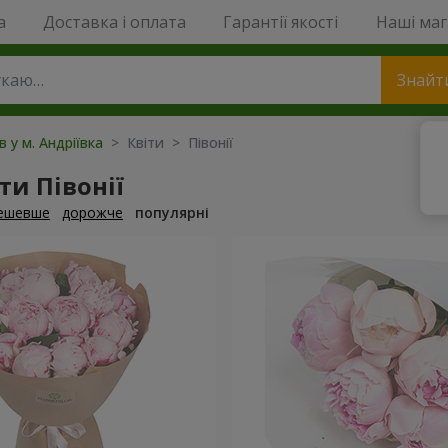
a
Доставка і оплата
Гарантії якості
Наші ма
Знайт
в у м. Андріївка
> Квіти > Півонії
и Півонії
ешевше
дорожче
популярні