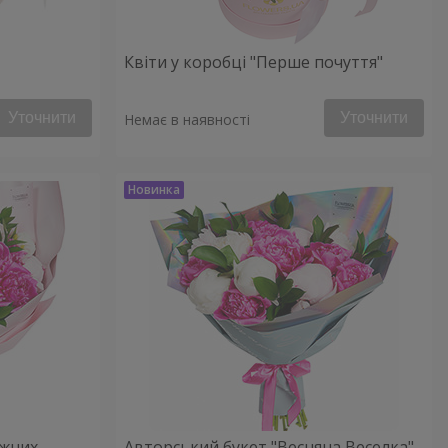
Квіти у коробці "Перше почуття"
Уточнити
Уточнити
Немає в наявності
іжних
Авторський букет "Весняна Веселка"