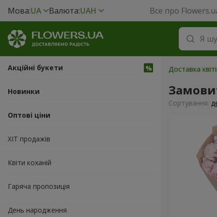
Мова:
UA
Валюта:
UAH
Все про Flowers.u
Акційні букети
Доставка квіті
Замовит
Новинки
Сортування:
д
Оптові ціни
ХІТ продажів
Квіти коханій
Гаряча пропозиція
День народження