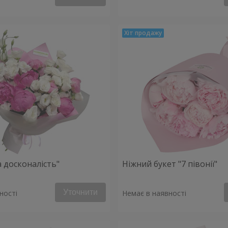
 досконалість"
Ніжний букет "7 півонії"
Уточнити
ності
Немає в наявності