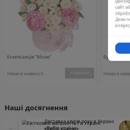
ідентиф
сайт а
обробля
Деякі 
інтерес
Композиція "Моне"
Букет "Поч
Уточнити
Немає в наявності
Немає в наяв
Наші досягнення
Доставка квітів року в Україні
«Вибір країни»