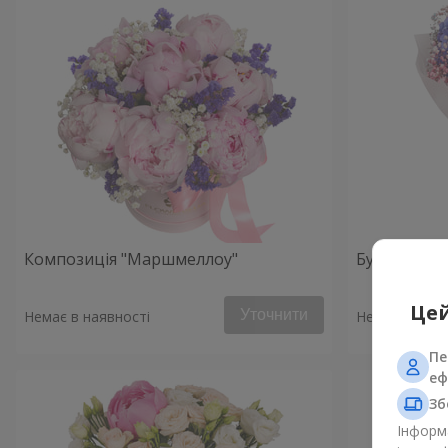
Композиція "Маршмеллоу"
Букет «Рано
Цей
Уточнити
Немає в наявності
Немає в наяв
Пе
еф
Зб
Інформа