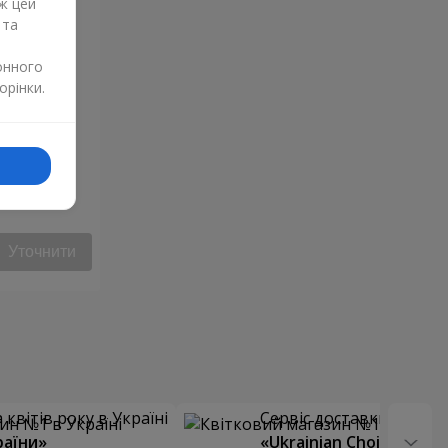
ж цей
 та
онного
орінки.
Уточнити
квітів року в Україні
Сервіс доставки квітів
раїни»
«Ukrainian Choice»