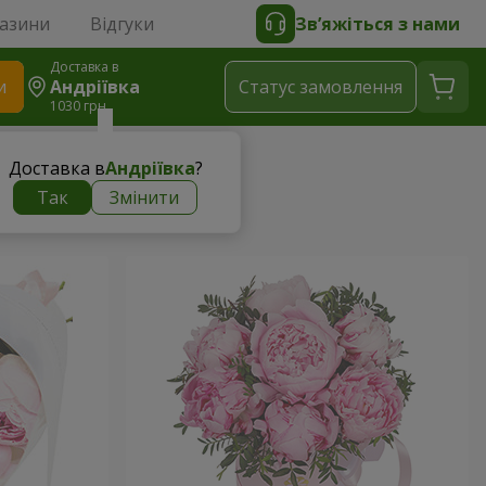
газини
Відгуки
Зв’яжіться з нами
Доставка в
и
Андріївка
Статус замовлення
1030 грн
Доставка в
Андріївка
?
Так
Змінити