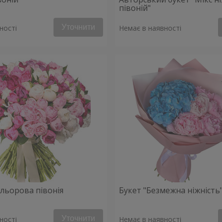
півоній"
Уточнити
ності
Немає в наявності
ольорова півонія
Букет "Безмежна ніжність
Уточнити
ності
Немає в наявності