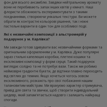
фон для всього ансамблю. Завдяки нейтральному аромату
вони не перебивають запах інших квітів у кімнаті. Наші
флористи обожнюють експериментувати з такими
поєднаннями, створюючи унікальні текстури. Ви можете
обрати як контрастні кольорові рішення, так і ніжні
пастельні варіанти в один тон для особливої події.
Які є незвичайні композиції з альстромерій у
подарунок у м. Карлівка?
Ми завжди готові здивувати вас незвичайними формами та
оригінальним оформленням у м. Карлівка. Дуже популярні
зараз стильні капелюшні коробки, плетені кошики та
ексклюзивні композиції у формі серця. Такий подарунок
виглядає солідно та не потребує вази. Також ми робимо
неймовірні градієнтні букети, де відтінки плавно переходять
від світлих до темних. Якщо хочеться чогось зовсім
ексклюзивного, розкажіть про свої побажання нашим
талановитим майстрам. Ми врахуємо характер отримувача,
привід для свята та звички, щоб створити індивідуальний
шедевр, який запам'ятається надовго і залишить найкращі
спогади.