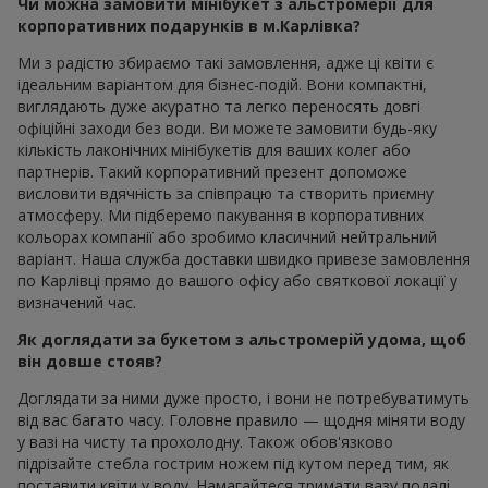
Чи можна замовити мінібукет з альстромерії для
корпоративних подарунків в м.Карлівка?
Ми з радістю збираємо такі замовлення, адже ці квіти є
ідеальним варіантом для бізнес-подій. Вони компактні,
виглядають дуже акуратно та легко переносять довгі
офіційні заходи без води. Ви можете замовити будь-яку
кількість лаконічних мінібукетів для ваших колег або
партнерів. Такий корпоративний презент допоможе
висловити вдячність за співпрацю та створить приємну
атмосферу. Ми підберемо пакування в корпоративних
кольорах компанії або зробимо класичний нейтральний
варіант. Наша служба доставки швидко привезе замовлення
по Карлівці прямо до вашого офісу або святкової локації у
визначений час.
Як доглядати за букетом з альстромерій удома, щоб
він довше стояв?
Доглядати за ними дуже просто, і вони не потребуватимуть
від вас багато часу. Головне правило — щодня міняти воду
у вазі на чисту та прохолодну. Також обов'язково
підрізайте стебла гострим ножем під кутом перед тим, як
поставити квіти у воду. Намагайтеся тримати вазу подалі