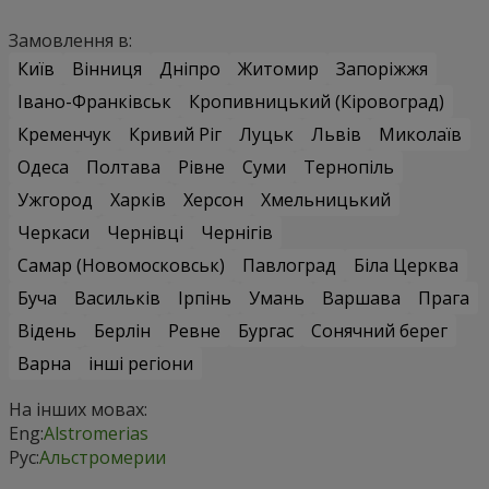
Замовлення в:
Київ
Вінниця
Дніпро
Житомир
Запоріжжя
Івано-Франківськ
Кропивницький (Кіровоград)
Кременчук
Кривий Ріг
Луцьк
Львів
Миколаїв
Одеса
Полтава
Рівне
Суми
Тернопіль
Ужгород
Харків
Херсон
Хмельницький
Черкаси
Чернівці
Чернігів
Самар (Новомосковськ)
Павлоград
Біла Церква
Буча
Васильків
Ірпінь
Умань
Варшава
Прага
Відень
Берлін
Ревне
Бургас
Сонячний берег
Варна
інші регіони
На інших мовах:
Eng:
Alstromerias
Рус:
Альстромерии