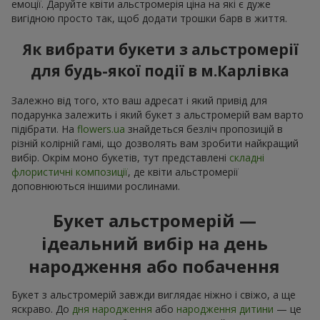
емоції. Даруйте квіти альстромерія ціна на які є дуже
вигідною просто так, щоб додати трошки барв в життя.
Як вибрати букети з альстромерії
для будь-якої події в м.Карлівка
Залежно від того, хто ваш адресат і який привід для
подарунка залежить і який букет з альстромерій вам варто
підібрати. На
flowers.ua
знайдеться безліч пропозицій в
різній колірній гамі, що дозволять вам зробити найкращий
вибір. Окрім моно букетів, тут представлені
складні
флористичні композиції
, де квіти альстромерії
доповнюються іншими рослинами.
Букет альстромерій —
ідеальний вибір на день
народження або побачення
Букет з альстромерій завжди виглядає ніжно і свіжо, а ще
яскраво. До
дня народження
або
народження дитини
— це