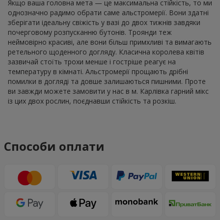
Якщо ваша головна мета — це максимальна стійкість, то ми
однозначно радимо обрати саме альстромерії. Вони здатні
зберігати ідеальну свіжість у вазі до двох тижнів завдяки
почерговому розпусканню бутонів. Троянди теж
неймовірно красиві, але вони більш примхливі та вимагають
ретельного щоденного догляду. Класична королева квітів
зазвичай стоїть трохи менше і гостріше реагує на
температуру в кімнаті. Альстромерії прощають дрібні
помилки в догляді та довше залишаються пишними. Проте
ви завжди можете замовити у нас в м. Карлівка гарний мікс
із цих двох рослин, поєднавши стійкість та розкіш.
Способи оплати