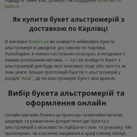
Підійдуть темні альстромерії і як подарунок
колегам по
роботі
.
Як купити букет альстромерій з
доставкою по Карлівці
В магазині
flowers.ua
ви знайдете неймовірні букети
альстромеріі зі швидкою доставкою по Карлівці.
Різнобарвні, в ніжних пастельних кольорах, в поєднанні з
іншими розкішними квітами, — тут ви знайдете букет з
альстромерій для будь-якої важливої події або просто як
знак уваги. Більше пропозицій букетів з альстромерій у
розділі
“Акції"
, де на альстромерія букет ціна вражає.
Вибір букета альстромерій та
оформлення онлайн
Онлайн-магазин flowers.ua пропонує незвичайні квіткові
шедеври та романтичні флористичні ідеї букета з
альстромерій з можливістю підібрати стиль та упаковку. Ми
пропонуємо, як класичне пакування в крафтовому папері,