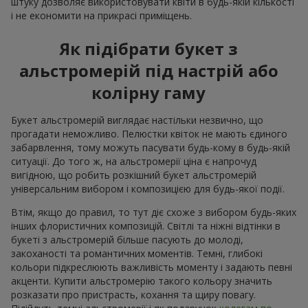
штуку дозволяє використовувати квіти в будь-якій кількості
і не економити на прикрасі приміщень.
Як підібрати букет з
альстромерій під настрій або
колірну гаму
Букет альстромерій виглядає настільки незвично, що
прогадати неможливо. Пелюстки квіток не мають єдиного
забарвлення, тому можуть пасувати будь-кому в будь-якій
ситуації. До того ж, на альстромерії ціна є напрочуд
вигідною, що робить розкішний букет альстромерій
універсальним вибором і композицією для будь-якої події.
Втім, якщо до правил, то тут діє схоже з вибором будь-яких
інших флористичних композицій. Світлі та ніжні відтінки в
букеті з альстромерій більше пасують до молоді,
закоханості та романтичних моментів. Темні, глибокі
кольори підкреслюють важливість моменту і задають певні
акценти. Купити альстромерію такого кольору значить
розказати про пристрасть, кохання та щиру повагу.