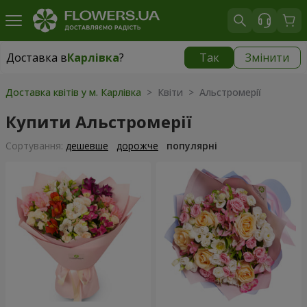
Доставка в
Карлівка
?
Так
Змінити
Доставка в
Карлівка
|
783 грн
Доставка квітів у м. Карлівка
> Квіти > Альстромерії
Купити Альстромерії
Сортування:
дешевше
дорожче
популярні