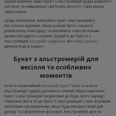
чудове рішення. Адже букет з альстромерій додає радісного
настрою та неймовірної святкової легкості. Гарні емоції
гарантовані!
Щодо побачення, вибирайте букет альстромерій у
пастельних відтінків. Ніжно-рожеві квіти створять
романтичну атмосферу та наповнять повітря ніжним
ароматом щирого кохання. Додайте до букета з
альстромерій
солодкий подарунок
або
м’яку іграшку
і
дівчина буде в захваті.
Букет з альстромерій для
весілля та особливих
моментів
Хочете незвичайний
весільний букет
? Біла та жовта
альстромерії чудово доповнять ніжний образ нареченої.
Букет з альстромерій пасуватиме до будь-якого наряду і
тематики свята. А ще букет з альстромерій стане яскравим
святковим оформленням, якщо буде використаний для
декору та оформлення фотозон. Альстромерія ціна за