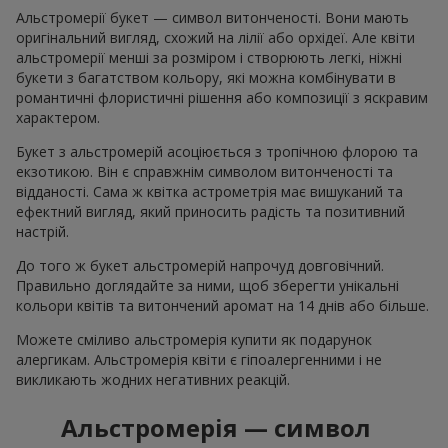
Альстромерії букет — символ витонченості. Вони мають
оригінальний вигляд, схожий на лілії або орхідеї. Але квіти
альстромерії менші за розміром і створюють легкі, ніжні
букети з багатством кольору, які можна комбінувати в
романтичні флористичні рішення або композиції з яскравим
характером.
Букет з альстромерій асоціюється з тропічною флорою та
екзотикою. Він є справжнім символом витонченості та
відданості. Сама ж квітка астрометрія має вишуканий та
ефектний вигляд, який приносить радість та позитивний
настрій.
До того ж букет альстромерій напрочуд довговічний.
Правильно доглядайте за ними, щоб зберегти унікальні
кольори квітів та витончений аромат на 14 днів або більше.
Можете сміливо альстромерія купити як подарунок
алергикам. Альстромерія квіти є гіпоалергенними і не
викликають жодних негативних реакцій.
Альстромерія — символ