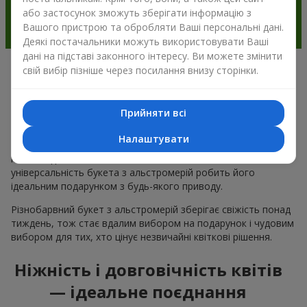
або застосунок зможуть зберігати інформацію з
Вашого пристрою та обробляти Ваші персональні дані.
Деякі постачальники можуть використовувати Ваші
дані на підставі законного інтересу. Ви можете змінити
свій вибір пізніше через посилання внизу сторінки.
Чому варто вибрати букет з
альстромерії в м.Карлівка
Прийняти всі
Альстромерія квітка — це ніжність і естетика в одному
Налаштувати
букеті. Чарівні кольори пелюсток і незвична форма ніжних
квітів подобається багатьом
жінкам
та
чоловікам
, а
універсальність букета з альстромерій робить його
ідеальним подарунком з будь-якого приводу.
Різнобарвний букет з альстромерій зберігає свіжість понад
тиждень, тож стає вдалим вибором на подарунок і чудовим
вибором для тих, хто цінує незвичайні квіткові рішення.
Ніжність і довговічність квітів
— ідеальне поєднання