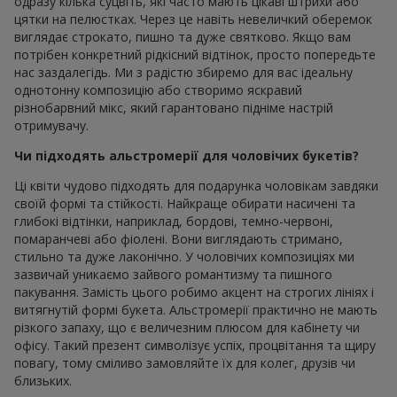
одразу кілька суцвіть, які часто мають цікаві штрихи або
цятки на пелюстках. Через це навіть невеличкий оберемок
виглядає строкато, пишно та дуже святково. Якщо вам
потрібен конкретний рідкісний відтінок, просто попередьте
нас заздалегідь. Ми з радістю збиремо для вас ідеальну
однотонну композицію або створимо яскравий
різнобарвний мікс, який гарантовано підніме настрій
отримувачу.
Чи підходять альстромерії для чоловічих букетів?
Ці квіти чудово підходять для подарунка чоловікам завдяки
своїй формі та стійкості. Найкраще обирати насичені та
глибокі відтінки, наприклад, бордові, темно-червоні,
помаранчеві або фіолені. Вони виглядають стримано,
стильно та дуже лаконічно. У чоловічих композиціях ми
зазвичай уникаємо зайвого романтизму та пишного
пакування. Замість цього робимо акцент на строгих лініях і
витягнутій формі букета. Альстромерії практично не мають
різкого запаху, що є величезним плюсом для кабінету чи
офісу. Такий презент символізує успіх, процвітання та щиру
повагу, тому сміливо замовляйте їх для колег, друзів чи
близьких.