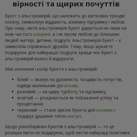
вірності та щирих почуттів
Букет з альстромерій, що належить до квіткових трендів
сезону, символізує відданість, взаємну підтримку і любов.
При чому, квіти альстромерія букет дарується не лише на
знак чистого
кохання
, а і як прояв любові до близьких
людей: матері, дитини, подруги. Альстромерія букет – є
символом справжньої дружби. Тому, якщо шукаєте
подарунок для найкращої подруги, краще ніж букет з
альстромерій важко й відшукати.
Має значення і колір букета з альстромерій:
білий — вказує на духовність та щирість почуттів,
підійде маленьким
дівчаткам
;
рожевий — на щиру турботу та підтримку;
жовтий — розцінюється як побажання успіху та
процвітання;
червоний — стане зіркою букета для
коханих
і
подарує душевне тепло
матусі
.
Щодо різнобарвних букетів з альстромерій — то це
розкішні квіти на подарунок, щоб нести найкращі позитивні