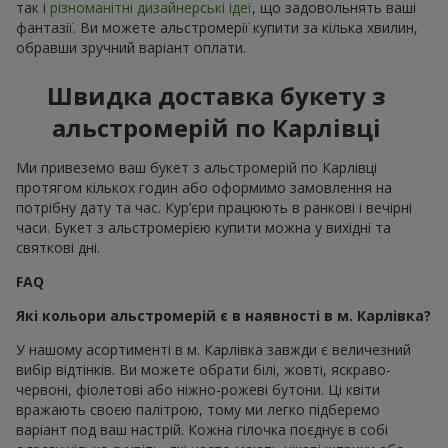
так і
різноманітні дизайнерські ідеї
, що задовольнять ваші
фантазії. Ви можете альстромерії купити за кілька хвилин,
обравши зручний варіант оплати.
Швидка доставка букету з
альстромерій по Карлівці
Ми привеземо ваш букет з альстромерій по Карлівці
протягом кількох годин або оформимо замовлення на
потрібну дату та час. Кур’єри працюють в ранкові і вечірні
часи. Букет з альстромерією купити можна у вихідні та
святкові дні.
FAQ
Які кольори альстромерій є в наявності в м. Карлівка?
У нашому асортименті в м. Карлівка завжди є величезний
вибір відтінків. Ви можете обрати білі, жовті, яскраво-
червоні, фіолетові або ніжно-рожеві бутони. Ці квіти
вражають своєю палітрою, тому ми легко підберемо
варіант под ваш настрій. Кожна гілочка поєднує в собі