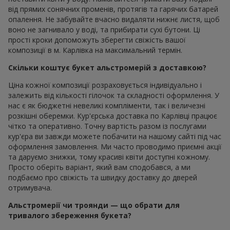
від прямих сонячних променів, протягів та гарячих батарей
опалення. Не забувайте вчасно видаляти нижнє листя, щоб
воно не загнивало у воді, та прибирати сухі бутони. Ці
прості кроки допоможуть зберегти свіжість вашої
композиції в м. Карлівка на максимальний термін.
Скільки коштує букет альстромерій з доставкою?
Ціна кожної композиції розраховується індивідуально і
залежить від кількості гілочок та складності оформлення. У
нас є як бюджетні невеликі компліменти, так і величезні
розкішні оберемки. Кур'єрська доставка по Карлівці працює
чітко та оперативно. Точну вартість разом із послугами
кур'єра ви завжди можете побачити на нашому сайті під час
оформлення замовлення. Ми часто проводимо приємні акції
та даруємо знижки, тому красиві квіти доступні кожному.
Просто оберіть варіант, який вам сподобався, а ми
подбаємо про свіжість та швидку доставку до дверей
отримувача.
Альстромерії чи троянди — що обрати для
тривалого збереження букета?