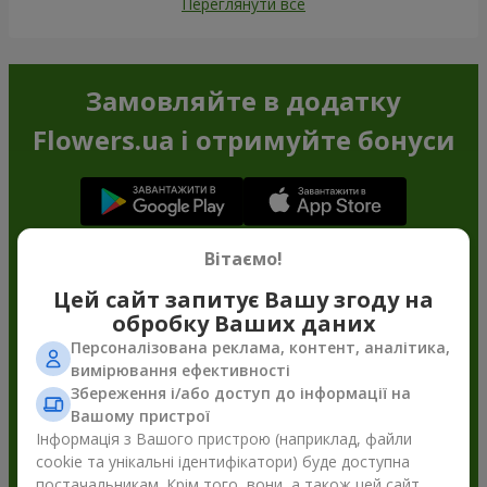
Переглянути все
Замовляйте в додатку
Flowers.ua і отримуйте бонуси
Вітаємо!
Цей сайт запитує Вашу згоду на
обробку Ваших даних
Персоналізована реклама, контент, аналітика,
вимірювання ефективності
Збереження і/або доступ до інформації на
Вашому пристрої
Інформація з Вашого пристрою (наприклад, файли
cookie та унікальні ідентифікатори) буде доступна
постачальникам. Крім того, вони, а також цей сайт