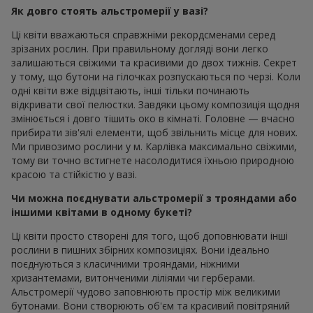
Як довго стоять альстромерії у вазі?
Ці квіти вважаються справжніми рекордсменами серед
зрізаних рослин. При правильному догляді вони легко
залишаються свіжими та красивими до двох тижнів. Секрет
у тому, що бутони на гілочках розпускаються по черзі. Коли
одні квіти вже відцвітають, інші тільки починають
відкривати свої пелюстки. Завдяки цьому композиція щодня
змінюється і довго тішить око в кімнаті. Головне — вчасно
прибирати зів'ялі елементи, щоб звільнить місце для нових.
Ми привозимо рослини у м. Карлівка максимально свіжими,
тому ви точно встигнете насолодитися їхньою природною
красою та стійкістю у вазі.
Чи можна поєднувати альстромерії з трояндами або
іншими квітами в одному букеті?
Ці квіти просто створені для того, щоб доповнювати інші
рослини в пишних збірних композиціях. Вони ідеально
поєднуються з класичними трояндами, ніжними
хризантемами, витонченими ліліями чи герберами.
Альстромерії чудово заповнюють простір між великими
бутонами. Вони створюють об'єм та красивий повітряний