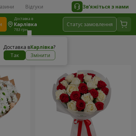
газини
Відгуки
Зв’яжіться з нами
Доставка в
и
Карлівка
Статус замовлення
783 грн
Доставка в
Карлівка
?
Так
Змінити