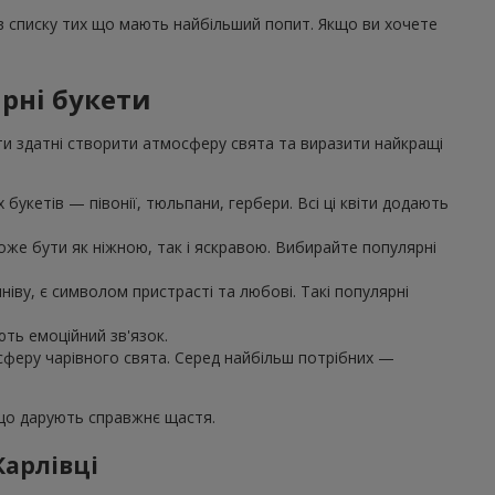
 в списку тих що мають найбільший попит. Якщо ви хочете
ярні букети
ти здатні створити атмосферу свята та виразити найкращі
букетів — півонії, тюльпани, гербери. Всі ці квіти додають
же бути як ніжною, так і яскравою. Вибирайте популярні
іву, є символом пристрасті та любові. Такі популярні
ють емоційний зв'язок.
осферу чарівного свята. Серед найбільш потрібних —
 що дарують справжнє щастя.
Карлівці