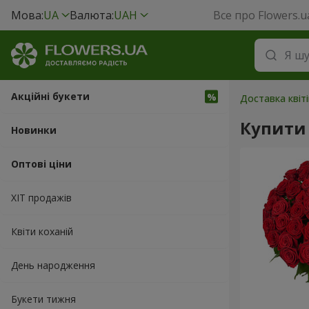
Мова:
UA
Валюта:
UAH
Все про Flowers.u
Акційні букети
Доставка квіті
Купити 
Новинки
Оптові ціни
ХІТ продажів
Квіти коханій
День народження
Букети тижня