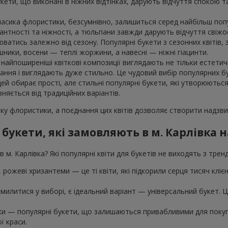
укети, що виконані в ніжних відтінках, дарують відчуття спокою 
класика флористики, безсумнівно, залишиться серед найбільш поп
гантності та ніжності, а тюльпани завжди дарують відчуття свіжос
юватись залежно від сезону. Популярні букети з сезонних квітів
шники, восени — теплі жоржини, а навесні — ніжні гіацинти.
айпоширеніші квіткові композиції виглядають не тільки естетичн
ння і виглядають дуже стильно. Це чудовий вибір популярних бук
дей обирає прості, але стильні популярні букети, які утворюютьс
зняється від традиційних варіантів.
ку флористики, а поєднання цих квітів дозволяє створити надзвич
 букети, які замовляють в м. Карлівка 
 м. Карлівка? Які популярні квіти для букетів не виходять з трен
ї, рожеві хризантеми — це ті квіти, які підкорили серця тисяч клі
милитися у виборі, є ідеальний варіант — універсальний букет. Це 
шки — популярні букети, що залишаються привабливими для покупц
ї краси.