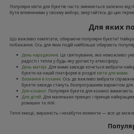
Популярні квіти для букетів часто змінюються залежно від 
бути впевненими у своєму виборі, звертайтесь до цих переві
Для яких по
Що важливо пам’ятати, обираючи популярні букети? Найкращ
побажання. Ось для яких подій найбільше обирають популярн
День народження
. Це святкування, яке неможливо уяви
радості і тепла у будь-яку урочисту атмосферу.
День матері
. Для мами завжди хочеться вибрати найк
букети на нашій платформі в розділі
квіти для мами
.
Визнання в коханні
. Ось де важливо вибрати справжній
букети завжди стануть безпрограшним варіантом для к
Для коханої
. Популярні букети для коханої вимагають 
Для дітей
. Для маленьких принцес і принців найкращи
ромашки та лілії.
Теплі емоції, виразність і незабутні моменти — все це мож
Популяр