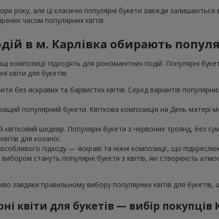
пори року, але ці класичні популярні букети завжди залишаються
рених часом популярних квітів.
дій в м. Карлівка обирають попул
і композиції підходять для різноманітних подій. Популярні буке
і квіти для букетів:
ти без яскравих та барвистих квітів. Серед варіантів популярних 
ращий популярний букети. Квіткова композиція на День матері мо
 квітковий шедевр. Популярні букети з червоних троянд, без сумн
вітів для коханої.
особливого підходу — яскраві та ніжні композиції, що підкреслю
м вибором стануть популярні букети з квітів, які створюють атм
ливо завдяки правильному вибору популярних квітів для букетів,
ні квіти для букетів — вибір покупців 