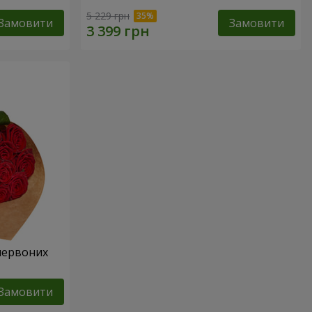
5 229 грн
Замовити
Замовити
 червоних
Замовити