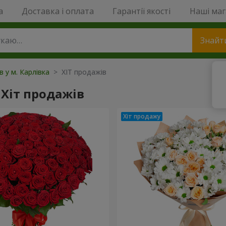
a
Доставка і оплата
Гарантії якості
Наші ма
Знайт
в у м. Карлівка
> ХІТ продажів
Хіт продажів