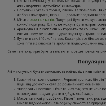
Об'ємні композиції у пастельних тонах. Ці популярні б
для створення гармонійної атмосфери.
Популярні букети з троянд, півоній та тюльпанів. Ця 
любові і пристрасті, півонії — ідеальне поєднання еле
Мікси з
сезонних квітів
. Популярні букети можуть змін
кожної пори року. Влітку це можуть бути яскраві соня
Аранжування в капелюшних коробках та кошиках. Такі н
елегантному оформленні дуже зручні для транспортува
Букети в стилі "бохо" та еко. Кожен рік все більше лю
хоче піти від класики та зробити подарунок, який відрі
Саме такі популярні букети займають провідні позиції на рин
Популярні
Які ж популярні букети замовляють найчастіше наші клієнти в
Класичні квіткові поєднання. Червоні троянди, білі лілі
події: від урочистих свят до романтичних моментів.
Універсальні популярні букети. Для тих, хто не хоче по
їх склад можна адаптувати під будь-який захід.
Масові квіткові уподобання. Півонії, тюльпани, рома
букети відображають атмосферу свіжості та природно