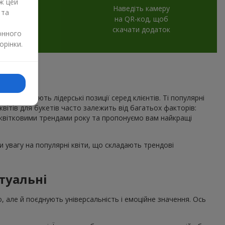
ж цей
Наведіть камеру
 та
на QR-код, щоб
скачати додаток
онного
орінки.
рік утримують лідерські позиції серед клієнтів. Ті популярні
 квітів для букетів часто залежить від багатьох факторів:
квітковими трендами року та пропонуємо вам найкращі
 увагу на популярні квіти, що складають трендові
туальні
о, але й поєднують універсальність і емоційне значення. Ось