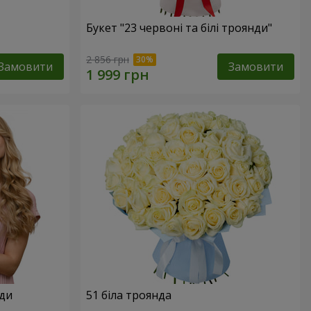
Букет "23 червоні та білі троянди"
2 856 грн
Замовити
Замовити
нди
51 біла троянда