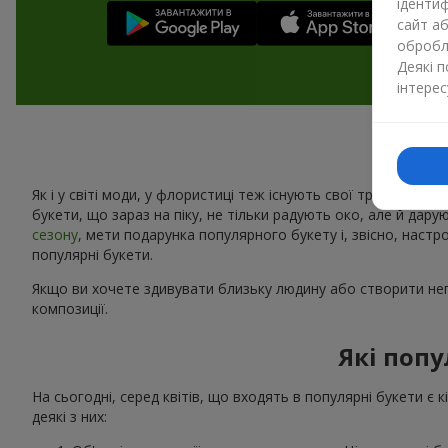
ідентиф
сайт а
обробля
Деякі 
інтерес
Як і у світі моди, у флористиці теж існують свої тренди. Щоро
букети, що зараз на піку, не тільки радують око, але й дару
сезону
, мети подарунка популярного букету і, звісно, наст
популярні букети.
Якщо ви хочете здивувати близьку людину або створити неп
композиції.
Які попу
На сьогодні, серед квітів, що входять в популярні букети є 
деякі з них: