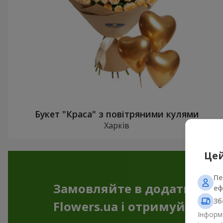
Букет "Краса" з повітряними кулями
Харків
Цей
Пе
Замовляйте в додатку
еф
Зб
Flowers.ua і отримуйте бо
Інформа