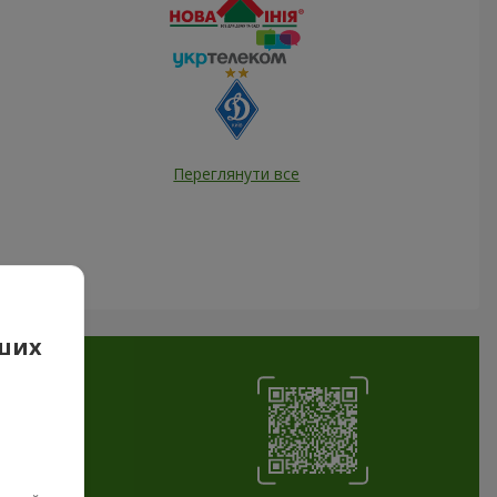
Переглянути все
аших