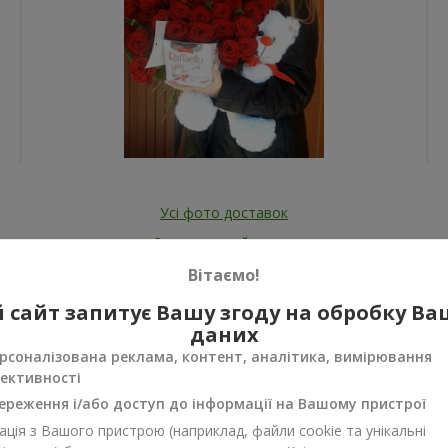
Усі фото доставок
Замовити цей товар
Вітаємо!
 сайт запитує Вашу згоду на обробку В
даних
рсоналізована реклама, контент, аналітика, вимірювання
ективності
ереження і/або доступ до інформації на Вашому пристрої
нуси
ція з Вашого пристрою (наприклад, файли cookie та унікальні