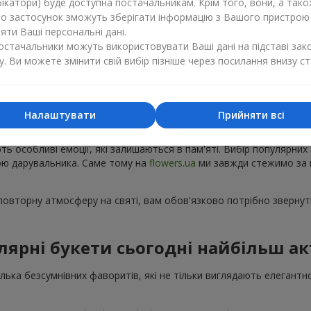
ікатори) буде доступна постачальникам. Крім того, вони, а тако
бо застосунок зможуть зберігати інформацію з Вашого пристрою
ти Ваші персональні дані.
постачальники можуть використовувати Ваші дані на підставі зак
у. Ви можете змінити свій вибір пізніше через посилання внизу ст
Популярні букети — тренди сезону
Налаштувати
Прийняти всі
ку з'являються нові популярні букети, а деякі композиції з року в 
ють особливі емоції, які залишаються в пам'яті. Вибір популярних
рою дарувальника. Саме тому на
flowers.ua
ми завжди стежимо за 
овторну атмосферу на святі, вам обов'язково потрібно звернути
лярні букети сьогодні найбільш ак
кілька безсумнівних фаворитів, які не тільки виглядають елегантн