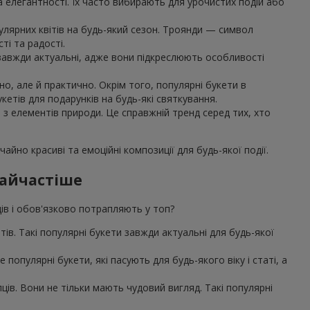
та елегантності. Їх часто вибирають для урочистих подій або
улярних квітів на будь-який сезон. Троянди — символ
ті та радості.
, завжди актуальні, адже вони підкреслюють особливості
о, але й практично. Окрім того, популярні букети в
етів для подарунків на будь-які святкування.
я з елементів природи. Це справжній тренд серед тих, хто
айно красиві та емоційні композиції для будь-якої події.
найчастіше
дів і обов'язково потрапляють у топ?
єнтів. Такі популярні букети завжди актуальні для будь-якої
популярні букети, які пасують для будь-якого віку і статі, а
ів. Вони не тільки мають чудовий вигляд. Такі популярні