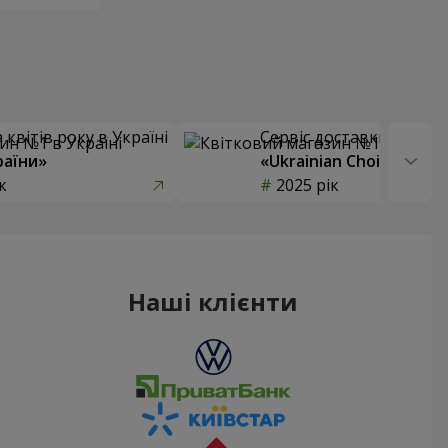
квітів року в Україні
Сервіс доставки квітів
раїни»
«Ukrainian Choice»
к
2025 рік
Наші клієнти