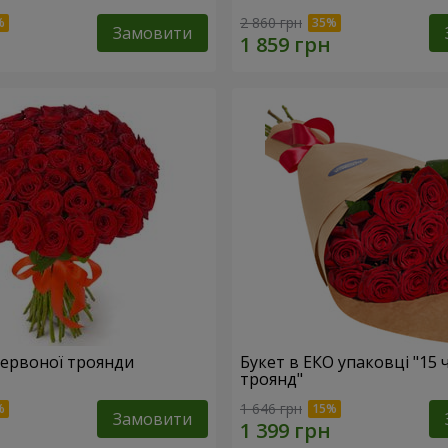
2 860 грн
Замовити
 червоної троянди
Букет в ЕКО упаковці "15
троянд"
1 646 грн
Замовити