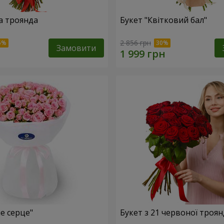
а троянда
Букет "Квітковий бал"
2 856 грн
Замовити
е серце"
Букет з 21 червоної троя