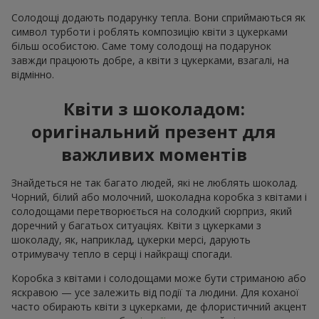
Солодощі додають подарунку тепла. Вони сприймаються як
символ турботи і роблять композицію квіти з цукерками
більш особистою. Саме тому солодощі на подарунок
завжди працюють добре, а квіти з цукерками, взагалі, на
відмінно.
Квіти з шоколадом:
оригінальний презент для
важливих моментів
Знайдеться не так багато людей, які не люблять шоколад.
Чорний, білий або молочний, шоколадна коробка з квітами і
солодощами перетворюється на солодкий сюрприз, який
доречний у багатьох ситуаціях. Квіти з цукерками з
шоколаду, як, наприклад, цукерки мерсі, дарують
отримувачу тепло в серці і найкращі спогади.
Коробка з квітами і солодощами може бути стриманою або
яскравою — усе залежить від події та людини. Для коханої
часто обирають квіти з цукерками, де флористичний акцент