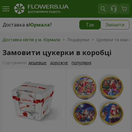
Доставка в
Юрмала
?
Так
Змінити
Доставка в
Юрмала
|
1199 грн
Доставка квітів у м. Юрмала
> Подарунки > Цукерки та інші 
Замовити цукерки в коробці
Сортування:
дешевше
дорожче
популярні