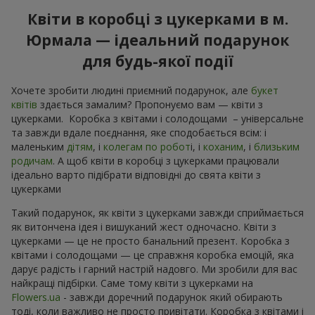
Квіти в коробці з цукерками в м.
Юрмала — ідеальний подарунок
для будь-якої події
Хочете зробити людині приємний подарунок, але
букет
квітів
здається замалим? Пропонуємо вам — квіти з
цукерками. Коробка з квітами і солодощами – універсальне
та завжди вдале поєднання, яке сподобається всім: і
маленьким
дітям
, і
колегам по робот
і, і
коханим
, і
близьким
родичам
. А щоб квіти в коробці з цукерками працювали
ідеально варто підібрати відповідні до свята квіти з
цукерками
Такий подарунок, як квіти з цукерками завжди сприймається
як витончена ідея і вишуканий жест одночасно. Квіти з
цукерками — це не просто банальний презент. Коробка з
квітами і солодощами — це справжня коробка емоцій, яка
дарує радість і гарний настрій надовго. Ми зробили для вас
найкращі підбірки. Саме тому квіти з цукерками на
Flowers.ua
- завжди доречний подарунок який обирають
тоді, коли важливо не просто привітати. Коробка з квітами і