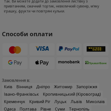
Так. Ви можете додати до замовлення листівку з
привітанням, смачний тортик, невеличкий сувенір, м’яку
іграшку, фрукти чи повітряні кульки.
Способи оплати
Замовлення в:
Київ
Вінниця
Дніпро
Житомир
Запоріжжя
Івано-Франківськ
Кропивницький (Кіровоград)
Кременчук
Кривий Ріг
Луцьк
Львів
Миколаїв
Одеса
Полтава
Рівне
Суми
Тернопіль