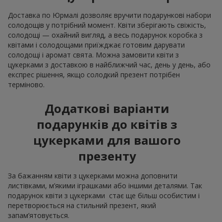
Доставка по Юрмалі дозволяє вручити подарункові набори
солодощів у потрібний момент. Квіти зберігають свіжість,
солодощі — охайний вигляд, а весь подарунок коробка з
квітами і солодощами приїжджає готовим дарувати
солодощі і аромат свята. Можна замовити квіти з
цукерками з доставкою в найближчий час, день у день, або
експрес рішення, якщо солодкий презент потрібен
терміново.
Додаткові варіанти
подарунків до квітів з
цукерками для вашого
презенту
За бажанням квіти з цукерками можна доповнити
листівками, м’якими іграшками або іншими деталями. Так
подарунок квіти з цукерками стає ще більш особистим і
перетворюється на стильний презент, який
запам’ятовується.