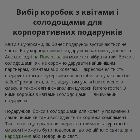
Вибір коробок з квітами і
солодощами для
корпоративних подарунків
Квіти з цукерками, як бізнес подарунок зустрічаються не
часто. Бо у корпоративних подарунках важлива доречність.
Але сьогодні на
Flowers.ua
ви можете підібрати такі бокси з
солодощами, які не соромно дарувати найціннішим
партнерам, клієнтам або колегам. Підкреслює елітність
подарунка квіти з цукерками презентабельна упаковка без
зайвої романтики, але з відчуттям уваги і витонченого
смаку, а також елітні смаколики цукерки ferrero rocher. З
ними коробка з квітами і солодощами — вишуканий
подарунок.
Подарункові бокси з солодощами для колег у поєднанні з
лаконічними квітами виглядають як коробка комплімент.
Такі квіти з цукерками виглядають стримано, акуратно і зі
смаком і можуть бути подаровані до офіційного свята,
дня
народження
або Новорічних свят.