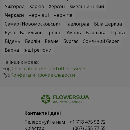
Ужгород
Харків
Херсон
Хмельницький
Черкаси
Чернівці
Чернігів
Самар (Новомосковськ)
Павлоград
Біла Церква
Буча
Васильків
Ірпінь
Умань
Варшава
Прага
Відень
Берлін
Ревне
Бургас
Сонячний берег
Варна
інші регіони
На інших мовах:
Eng:
Chocolate boxes and other sweets
Рус:
Конфеты и прочие сладости
Контактні дані
Телефонуйте нам
+1 718 475 92 72
Київстар
(067) 355 77 55