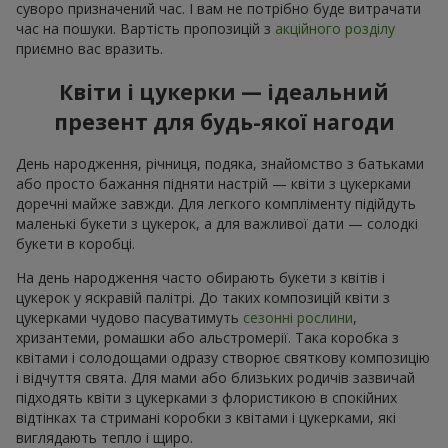
суворо призначений час. І вам не потрібно буде витрачати
час на пошуки. Вартість пропозицій з
акційного розділу
приємно вас вразить.
Квіти і цукерки — ідеальний
презент для будь-якої нагоди
День народження, річниця, подяка, знайомство з батьками
або просто бажання підняти настрій — квіти з цукерками
доречні майже завжди. Для легкого компліменту підійдуть
маленькі букети з цукерок, а для важливої дати — солодкі
букети в коробці.
На день народження часто обирають букети з квітів і
цукерок у яскравій палітрі. До таких композицій квіти з
цукерками чудово пасуватимуть
сезонні рослини
,
хризантеми, ромашки або альстромерії. Така коробка з
квітами і солодощами одразу створює святкову композицію
і відчуття свята. Для мами або близьких родичів зазвичай
підходять квіти з цукерками з флористикою в спокійних
відтінках та стримані коробки з квітами і цукерками, які
виглядають тепло і щиро.