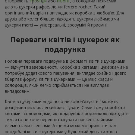
створюють
троянди
або
півонії
, а солодкий післясмак
дають цукерки рафаелло чи ferrero rocher. Такий
оригінальний варіант виглядає як коробка з любов’ю. Для
друзів або колег більше підходять цукерки любимов чи
цукерки merci — універсальні, зрозумілі й приємні.
Переваги квітів і цукерок як
подарунка
Головна перевага подарунка в форматі квіти з цукерками
— відчуття завершеності. Коробка з квітами і цукерками не
потребує додаткового пакування, виглядає охайно і довго
зберігає форму. Квіти з цукерками — це мікс краси й
солодощів, який легко сприймається і не виглядає
випадковим.
Квіти з цукерками ні до чого не зобов’язують і можуть
розцінюватись як легкий жест уваги. Саме тому коробка з
квітами і солодощами, як подарунок з родзинкою підходить
тим, хто не хоче перевантажувати презент зайвими
елементами і сенсами. А ще ми можемо привезти вам
вподобані квіти з цукерками у будь-який день тижня в