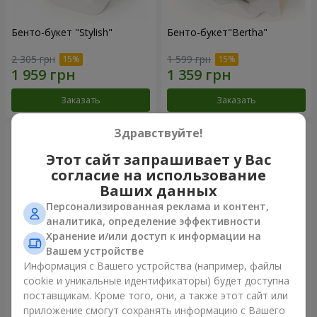
Бенто-букет "Stylish"
Бенто-букет"Bertha"
2 305 грн
1 599 грн
Заказать
Заказать
Здравствуйте!
Этот сайт запрашивает у Вас
согласие на использование
Ваших данных
Персонализированная реклама и контент,
аналитика, определение эффективности
Хранение и/или доступ к информации на
Вашем устройстве
Информация с Вашего устройства (например, файлы
Букет "Kamaliya"
Букет "Moon Dance"
cookie и уникальные идентификаторы) будет доступна
поставщикам. Кроме того, они, а также этот сайт или
3 465 грн
2 656 грн
приложение смогут сохранять информацию с Вашего