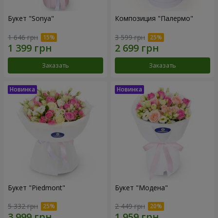
Букет "Sonya"
Композиция "Палермо"
1 646 грн
3 599 грн
Заказать
Заказать
Букет "Piedmont"
Букет "Модена"
5 332 грн
2 449 грн