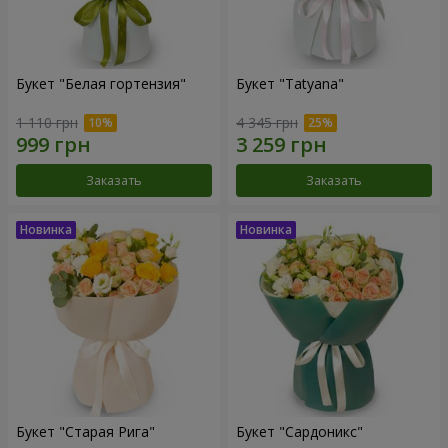
Букет "Белая гортензия"
Букет "Tatyana"
1 110 грн
4 345 грн
Заказать
Заказать
Букет "Старая Рига"
Букет "Сардоникс"