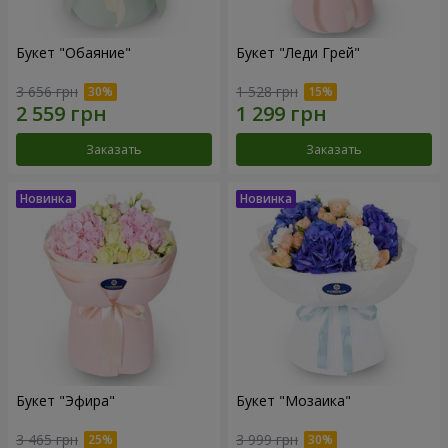
Букет "Обаяние"
Букет "Леди Грей"
3 656 грн
1 528 грн
Заказать
Заказать
Букет "Эфира"
Букет "Мозаика"
3 465 грн
3 999 грн