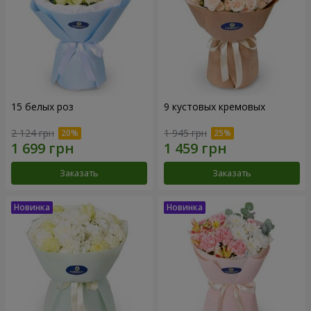
15 белых роз
9 кустовых кремовых
2 124 грн
1 945 грн
Заказать
Заказать