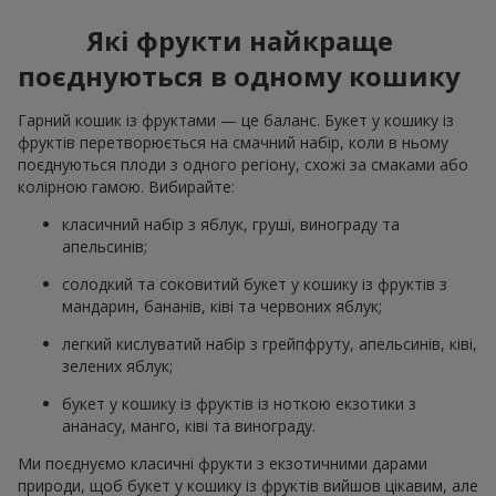
Які фрукти найкраще
поєднуються в одному кошику
Гарний кошик із фруктами — це баланс. Букет у кошику із
фруктів перетворюється на смачний набір, коли в ньому
поєднуються плоди з одного регіону, схожі за смаками або
колірною гамою. Вибирайте:
класичний набір з яблук, груші, винограду та
апельсинів;
солодкий та соковитий букет у кошику із фруктів з
мандарин, бананів, ківі та червоних яблук;
легкий кислуватий набір з грейпфруту, апельсинів, ківі,
зелених яблук;
букет у кошику із фруктів із ноткою екзотики з
ананасу, манго, ківі та винограду.
Ми поєднуємо класичні фрукти з екзотичними дарами
природи, щоб букет у кошику із фруктів вийшов цікавим, але