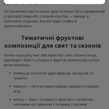
відповідні до події декоративні елементи.
За бажанням клієнта кошик фруктів може бути оформлений
у прозорій плівці або стильній коробці — завжди зі
святковою подачею, яка виглядає охайно й
презентабельно.
Тематичні фруктові
композиції для свят та сезонів
Кожна пора року має свій характер і свої сезонні плоди,
відповідно і букет у кошику із фруктів залежно від сезону
може різнитись:
взимку це екзотичні дари природи, цитрусові та
гранати;
навесні — легкі вітамінні набори здоров’я з перших
ягід;
влітку — букет у кошику із фруктів з соковитим
сезонним частуванням з полуниці і персиків;