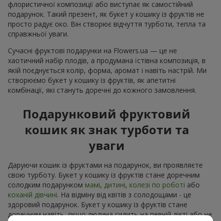
флористичної композиції або виступає як самостійний
подарунок. Такий презент, як букет у кошику із фруктів не
просто радує око. Він створює відчуття турботи, тепла та
справжньої уваги.
Сучасні фруктові подарунки на Flowers.ua — це не
хаотичний набір плодів, а продумана їстівна композиція, в
якій поєднується колір, форма, аромат і навіть настрій. Ми
створюємо букет у кошику із фруктів, як апетитні
комбінації, які стануть доречні до кожного замовлення.
Подарунковий фруктовий
кошик як знак турботи та
уваги
Даруючи кошик із фруктами на подарунок, ви проявляєте
свою турботу. Букет у кошику із фруктів стане доречним
солодким подарунком
мамі
,
дитині
,
колезі по роботі
або
коханій дівчині
. На відміну від квітів з солодощами - це
здоровий подарунок. Букет у кошику із фруктів стане
доречним навіть, якщо людина сидить на певній дієті або не