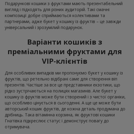
Подарункові кошики з фруктами мають презентабельний
вигляд і підходять для різних аудиторій. Такі смачні
композиції добре сприймаються колективами та
партнерами, адже букет у кошику із фруктів – це завжди
універсальний і зрозумілий подарунок.
Варіанти кошиків з
преміальними фруктами для
VIP-клієнтів
Для особливих випадків ми пропонуємо букет у кошику із
фруктів, що ретельно відібрані саме для створення віп
презентів. Частіше за все це представники екзотики, що
рідко зустрічаються на полицях магазинів. Але букет у
кошику із фруктів може бути створений і з чистої органіки,
що особливо цінується в сьогоденні. А ще це може бути
авторський кошик фруктів, де кожна деталь продумана до
дрібниць. Така вітамінна корзина, як фруктові кошики
Гнатівка підкреслює статус і демонструє повагу до
отримувача.