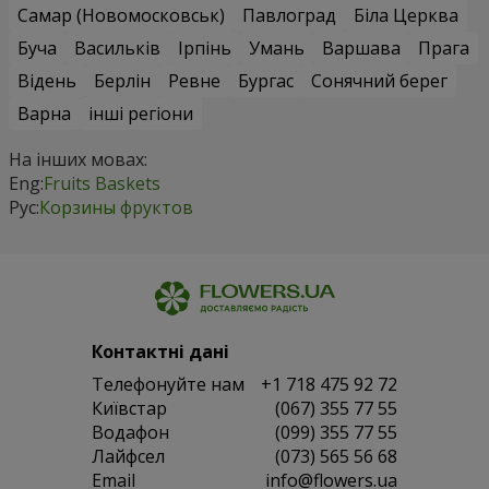
Самар (Новомосковськ)
Павлоград
Біла Церква
Буча
Васильків
Ірпінь
Умань
Варшава
Прага
Відень
Берлін
Ревне
Бургас
Сонячний берег
Варна
інші регіони
На інших мовах:
Eng:
Fruits Baskets
Рус:
Корзины фруктов
Контактні дані
Телефонуйте нам
+1 718 475 92 72
Київстар
(067) 355 77 55
Водафон
(099) 355 77 55
Лайфсел
(073) 565 56 68
Email
info@flowers.ua