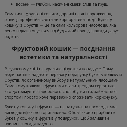
восени — глибокі, насичені смаки слив та груш.
Тематичні фруктові кошики доречні на дні народження,
річниці, професійні свята чи корпоративні події. Букет у
кошику із фруктів — це та сама кольорова насолода, яка
легко підлаштовується під будь-який привід і завжди дарує
радість.
Фруктовий кошик — поєднання
естетики та натуральності
В сучасному світі натуральне цінується понад усе. Тому
люди частіше надають перевагу подарунку букет у кошику із
фруктів, як органічному вибору з натуральними ласощами.
Саме тому кошики з фруктами стали трендом серед тих,
хто дотримується здорового способу життя, займається
спортом і просто хоче переважно споживати корисну їжу.
Букет у кошику із фруктів — це натуральна насолода, яка
виглядає ефектно і оригінально. Обов’язково придбайте
букет у кошику із фруктів у подарунок, щоб залишити
приємні спогади надовго.