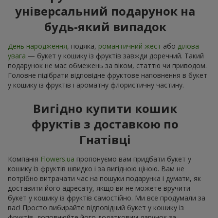
універсальний подарунок на
будь-який випадок
День народження
, подяка,
романтичний жест
або
ділова
увага
— букет у кошику із фруктів завжди доречний. Такий
подарунок не має обмежень за віком, статтю чи приводом.
Головне підібрати відповідне фруктове наповнення в букет
у кошику із фруктів і ароматну флористичну частину.
Вигідно купити кошик
фруктів з доставкою по
Гнатівці
Компанія
Flowers.ua
пропонуємо вам придбати букет у
кошику із фруктів швидко і за вигідною ціною. Вам не
потрібно витрачати час на пошуки подарунка і думати, як
доставити його адресату, якщо ви не можете вручити
букет у кошику із фруктів самостійно. Ми все продумали за
вас! Просто вибирайте відповідний букет у кошику із
фруктів, доповнюйте його додатковим дарунок за