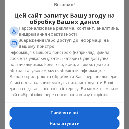
споживає цукор з особистих причин. Підійде і жінкам, і
Вітаємо!
чоловікам
.
Цей сайт запитує Вашу згоду на
У кожному кошику — ароматні плоди, зібрані в гармонійний
обробку Ваших даних
плодовий мікс. Букет у кошику із фруктів може являти
Персоналізована реклама, контент, аналітика,
собою вишукану солодку корзинку або стриманий еко-набір
вимірювання ефективності
із сезонних фруктів. Букет у кошику із фруктів, як
Збереження і/або доступ до інформації на
натуральний комплімент завжди виглядає доречно і
до дня
Вашому пристрої
народження
, і
до народження дитини
і до певної
бізнес-
події
.
Інформація з Вашого пристрою (наприклад, файли
cookie та унікальні ідентифікатори) буде доступна
Ідеї для оформлення кошика
постачальникам. Крім того, вони, а також цей сайт
або застосунок зможуть зберігати інформацію з
фруктів у подарунок
Вашого пристрою та обробляти Ваші персональні дані.
Деякі постачальники можуть використовувати Ваші
Емоційне забарвлення, яке несе букет у кошику із фруктів
дані на підставі законного інтересу. Ви можете змінити
залежить від оформлення. Воно має значення не менше,
свій вибір пізніше через посилання внизу сторінки.
ніж вміст. Саме святкове оформлення перетворює
звичайний букет у кошику із фруктів на гастрономічний
подарунок. Ми у компанії
Flowers.ua
завжди дотримуємося
Прийняти всі
побажань клієнта, створюючи декор. При формуванні
композиції букет у кошику із фруктів використовуються
Налаштувати
натуральні матеріали, продумана упаковка смаку, і звісно