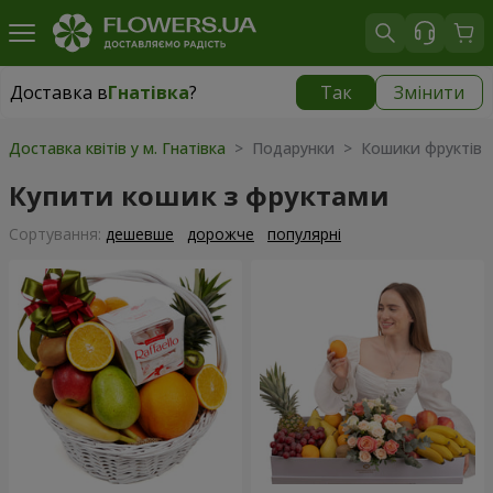
Доставка в
Гнатівка
?
Так
Змінити
Доставка в
Гнатівка
|
безкоштовно
Доставка квітів у м. Гнатівка
> Подарунки > Кошики фруктів
Купити кошик з фруктами
Сортування:
дешевше
дорожче
популярні