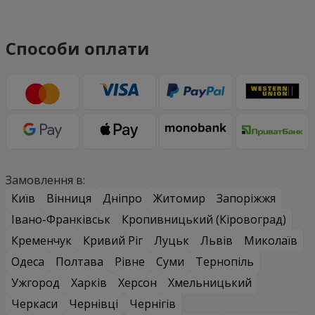
Способи оплати
Замовлення в:
Київ
Вінниця
Дніпро
Житомир
Запоріжжя
Івано-Франківськ
Кропивницький (Кіровоград)
Кременчук
Кривий Ріг
Луцьк
Львів
Миколаїв
Одеса
Полтава
Рівне
Суми
Тернопіль
Ужгород
Харків
Херсон
Хмельницький
Черкаси
Чернівці
Чернігів