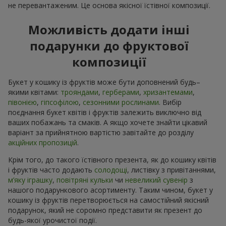
не перевантаженим. Це основа якісної їстівної композиції.
Можливість додати інші
подарунки до фруктової
композиції
Букет у кошику із фруктів може бути доповнений будь–
якими квітами:
трояндами
,
герберами
,
хризантемами
,
півонією
,
гіпсофілою
,
сезонними рослинами
. Вибір
поєднання букет квітів і фруктів залежить виключно від
ваших побажань та смаків. А якщо хочете знайти цікавий
варіант за прийнятною вартістю завітайте до розділу
акційних пропозицій
.
Крім того, до такого їстівного презента, як до кошику квітів
і фруктів часто додають
солодощі
, листівку з привітаннями,
м’яку іграшку
,
повітряні кульки
чи
невеликий сувенір
з
нашого подарункового асортименту. Таким чином, букет у
кошику із фруктів перетворюється на самостійний якісний
подарунок, який не соромно представити як презент до
будь-якої урочистої події.