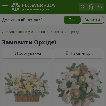
Доставка в
Гнатівка
?
Так
Змінити
Доставка в
Гнатівка
|
безкоштовно
Доставка квітів у м. Гнатівка
> Квіти > Орхідеї
Замовити Орхідеї
Сортування
Підкатегорії