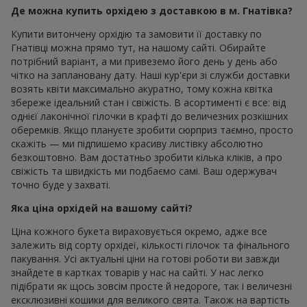
Де можна купить орхідею з доставкою в м. Гнатівка?
Купити витончену орхідію та замовити її доставку по
Гнатівці можна прямо тут, на нашому сайті. Обирайте
потрібний варіант, а ми привеземо його день у день або
чітко на заплановану дату. Наші кур'єри зі служби доставки
возять квіти максимально акуратно, тому кожна квітка
збереже ідеальний стан і свіжість. В асортименті є все: від
однієї лаконічної гілочки в крафті до величезних розкішних
оберемків. Якщо плануєте зробити сюрприз таємно, просто
скажіть — ми підпишемо красиву листівку абсолютно
безкоштовно. Вам достатньо зробити кілька кліків, а про
свіжість та швидкість ми подбаємо самі. Ваш одержувач
точно буде у захваті.
Яка ціна орхідей на вашому сайті?
Ціна кожного букета вираховується окремо, адже все
залежить від сорту орхідеї, кількості гілочок та фінального
пакування. Усі актуальні ціни на готові роботи ви завжди
знайдете в картках товарів у нас на сайті. У нас легко
підібрати як щось зовсім просте й недороге, так і величезні
ексклюзивні кошики для великого свята. Також на вартість