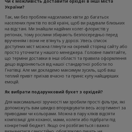
Чи є можливість доставити орхідеї в інші міста
України?
Так, ми без проблем надсилаємо квіти до багатьох
населених пунктів по всій країні, щоб ви радували близьких
на відстані. Ми знайшли надійних колег-флористів у
регіонах, тому рослини збирають безпосередньо перед
врученням і вони не в'януть у дорозі. Увесь список
доступних міст можна глянути на окремій сторінці сайту або
просто уточнити у нашого менеджера. Головне пам’ятайте,
що терміни доставки в інші області та правила оформлення
дещо відрізняються від нашої стандартної роботи по
Гнатівці. Але ми докладемо максимум зусиль, щоб ваш
теплий привіт приїхав вчасно та приніс купу найщиріших
емоцій.
Як вибрати подарунковий букет з орхідей?
Для максимальної зручності ми зробили прості фільтри, які
допоможуть вам швидко впорядкувати весь асортимент за
приводами чи кольорами. Можна в пару кліків відсіяти
композиції для коханої, мами, колеги або підібрати під
конкретний бюджет. Якщо очі розбігаються і важко
визначитися самостійно, обов'язково пишіть чи