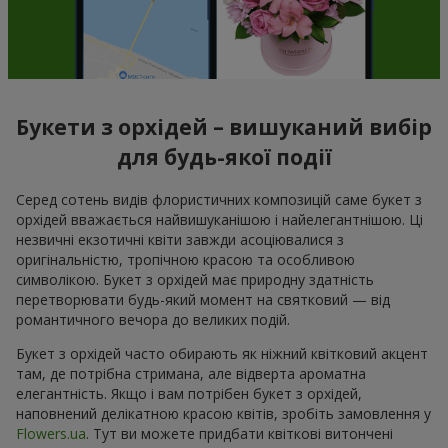
Букети з орхідей – вишуканий вибір
для будь-якої події
Серед сотень видів флористичних композицій саме букет з
орхідей вважається найвишуканішою і найелегантнішою. Ці
незвичні екзотичні квіти завжди асоціювалися з
оригінальністю, тропічною красою та особливою
символікою. Букет з орхідей має природну здатність
перетворювати будь-який момент на святковий — від
романтичного вечора до великих подій.
Букет з орхідей часто обирають як ніжний квітковий акцент
там, де потрібна стримана, але відверта ароматна
елегантність. Якщо і вам потрібен букет з орхідей,
наповнений делікатною красою квітів, зробіть замовлення у
Flowers.ua
. Тут ви можете придбати квіткові витончені