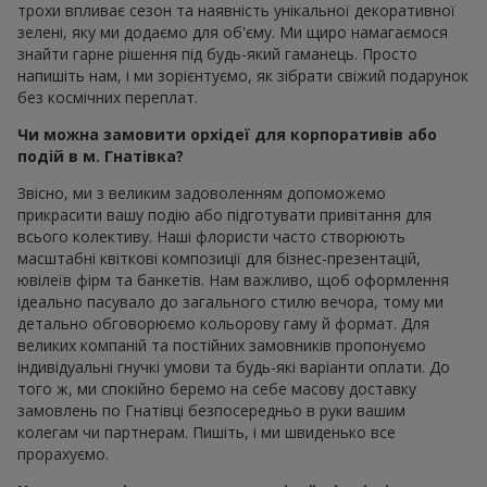
трохи впливає сезон та наявність унікальної декоративної
зелені, яку ми додаємо для об'єму. Ми щиро намагаємося
знайти гарне рішення під будь-який гаманець. Просто
напишіть нам, і ми зорієнтуємо, як зібрати свіжий подарунок
без космічних переплат.
Чи можна замовити орхідеї для корпоративів або
подій в м. Гнатівка?
Звісно, ми з великим задоволенням допоможемо
прикрасити вашу подію або підготувати привітання для
всього колективу. Наші флористи часто створюють
масштабні квіткові композиції для бізнес-презентацій,
ювілеїв фірм та банкетів. Нам важливо, щоб оформлення
ідеально пасувало до загального стилю вечора, тому ми
детально обговорюємо кольорову гаму й формат. Для
великих компаній та постійних замовників пропонуємо
індивідуальні гнучкі умови та будь-які варіанти оплати. До
того ж, ми спокійно беремо на себе масову доставку
замовлень по Гнатівці безпосередньо в руки вашим
колегам чи партнерам. Пишіть, і ми швиденько все
прорахуємо.