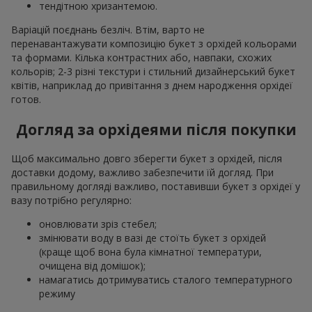
тендітною хризантемою.
Варіацій поєднань безліч. Втім, варто не
перенавантажувати композицію букет з орхідей кольорами
та формами. Кілька контрастних або, навпаки, схожих
кольорів; 2-3 різні текстури і стильний дизайнерський букет
квітів, наприклад до привітання з днем народження орхідеї
готов.
Догляд за орхідеями після покупки
Щоб максимально довго зберегти букет з орхідей, після
доставки додому, важливо забезпечити їй догляд. При
правильному догляді важливо, поставивши букет з орхідеї у
вазу потрібно регулярно:
оновлювати зріз стебел;
змінювати воду в вазі де стоїть букет з орхідей
(краще щоб вона була кімнатної температури,
очищена від домішок);
намагатись дотримуватись сталого температурного
режиму