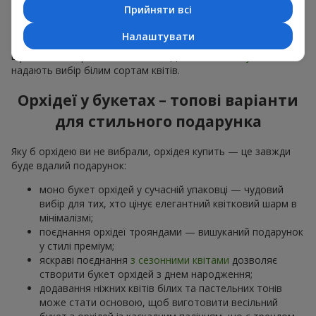
особливої події: річниць,
побачень
,
днів народження
та
Прийняти всі
навіть
бізнес-привітань
.
Налаштувати
Для романтики обирають ніжну екзотику — букет з орхідей
в рожевих та фіолетових тонах. Для
весільних букетів
надають вибір білим сортам квітів.
Орхідеї у букетах – топові варіанти
для стильного подарунка
Яку б орхідею ви не вибрали, орхідея купить — це завжди
буде вдалий подарунок:
моно букет орхідей у сучасній упаковці — чудовий
вибір для тих, хто цінує елегантний квітковий шарм в
мінімалізмі;
поєднання орхідеї трояндами — вишуканий подарунок
у стилі преміум;
яскраві поєднання
з сезонними квітами
дозволяє
створити букет орхідей з днем народження;
додавання ніжних квітів білих та пастельних тонів
може стати основою, щоб виготовити весільний