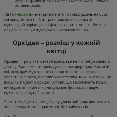
букет з орхідей із каскадним падінням, що є трендом
останніх років.
На
Flowers.ua
ви знайдете багато готових рішень на будь-
які випадки життя. А якщо не зможете відшукати
відповідний варіант, наші флористи виготовлять букет з
орхідей за вашим індивідуальним замовленням.
Орхідея – розкіш у кожній
квітці
Орхідея — рослина-символ краси, яка не потребує зайвого
декору. Вона вже створена ідеальною природою. У кожній
квітці орхідея букет з яких потрясає своєю красою,
ховається проста, але глибока естетика. Кожної квітки, що
входить в букет з орхідей бутони, що захоплюють подих
виглядають як мініатюрна художня форма, що дарує
відчуття природної гармонії.
Саме тому букет з орхідей є чудовим вибором для тих, хто
хоче передати свої щирі емоції без зайвих слів.