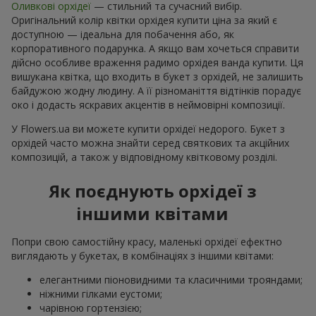
Оливкові орхідеї
— стильний та сучасний вибір.
Оригінальний колір квітки орхідея купити ціна за який є
доступною — ідеальна для побачення або, як
корпоративного подарунка. А якщо вам хочеться справити
дійсно особливе враження радимо орхідея ванда купити. Ця
вишукана квітка, що входить в букет з орхідей, не залишить
байдужою жодну людину. А її різноманіття відтінків порадує
око і додасть яскравих акцентів в неймовірні композиції.
У Flowers.ua ви можете купити орхідеї недорого. Букет з
орхідей часто можна знайти серед святкових та акційних
композицій, а також у відповідному квітковому розділі.
Як поєднують орхідеї з
іншими квітами
Попри свою самостійну красу, маленькі орхідеї ефектно
виглядають у букетах, в комбінаціях з іншими квітами:
елегантними піоновидними та класичними трояндами;
ніжними гілками еустоми;
чарівною гортензією;