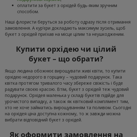
оплатити за букет з орхідей будь-яким зручним
способом.
Наші флористи беруться за роботу одразу після отримання
замовлення. А кур’єри докладають максимум зусиль, щоб
букет з орхідей приїхав на місце цілим та неушкодженим.
Купити орхідею чи цілий
букет – що обрати?
Якщо людина обожнює вирощувати живі квіти, то купити
орхідею недорого в горщику – чудовий подарунок. Така
квітка протягом тривалого часу збереже свіжість і буде
радувати своєю красою. Втім, букет з орхідей теж чудовий
подарунок. Орхідея маленька у складі букетів підійде для
урочистого випадку, а також як квітковий комплімент тим,
хто не хоче займатись вирощуванням та поливом. Сьогодні
на орхідея ціна доступна кожному, то ж завжди можна
вибрати відповідний букет з орхідей.
Як оформити замовлення на