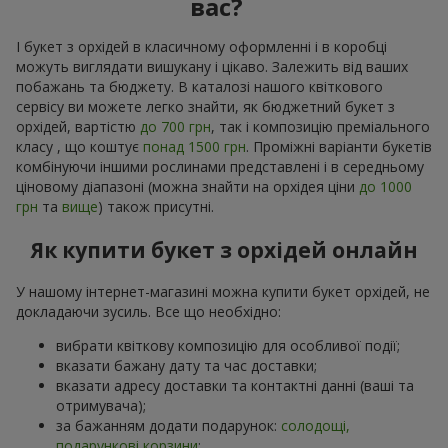
вас?
І букет з орхідей в класичному оформленні і в коробці
можуть виглядати вишукану і цікаво. Залежить від ваших
побажань та бюджету. В каталозі нашого квіткового
сервісу ви можете легко знайти, як бюджетний букет з
орхідей, вартістю
до 700 грн
, так і композицію преміального
класу , що коштує
понад 1500 грн
. Проміжні варіанти букетів
комбінуючи іншими рослинами представлені і в середньому
ціновому діапазоні (можна знайти на орхідея ціни
до 1000
грн
та
вище
) також присутні.
Як купити букет з орхідей онлайн
У нашому інтернет-магазині можна купити букет орхідей, не
докладаючи зусиль. Все що необхідно:
вибрати квіткову композицію для особливої події;
вказати бажану дату та час доставки;
вказати адресу доставки та контактні данні (ваші та
отримувача);
за бажанням додати подарунок:
солодощі,
подарункові корзини
;