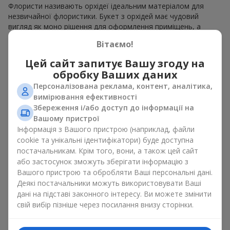
Флористи називають орхідеї ідеальним матеріалом для
незвичайної флористики. Букет з орхідей має чудовий
вигляд як моно рішення для оформлення приміщень, а
також як варіант міксу з іншими квітами, що зберігає свою
Вітаємо!
виразність у будь-якому форматі. Завдяки своїй структурі
орхідея дозволяє створювати композиції у класичному,
Цей сайт запитує Вашу згоду на
мінімалістичному або сучасному стилі. Букет з орхідей
обробку Ваших даних
виглядає ефектно як у камерних, так і в масштабних
Персоналізована реклама, контент, аналітика,
роботах, а її розкішні суцвіття легко стають центральним
вимірювання ефективності
елементом композиції букет з орхідей. Залежно від
Збереження і/або доступ до інформації на
оформлення і сорту рослин різниться на орхідеї ціна.
Вашому пристрої
Зважайте на це перш ніж замовити букет з орхідей.
Інформація з Вашого пристрою (наприклад, файли
Кому дарують орхідеї?
cookie та унікальні ідентифікатори) буде доступна
постачальникам. Крім того, вони, а також цей сайт
або застосунок зможуть зберігати інформацію з
Букет з орхідей універсальний і може підійти будь-кому. Їх
Вашого пристрою та обробляти Ваші персональні дані.
дарують
коханим жінками
,
мамі
,
дівчині
,
дружині
, сестрі,
Деякі постачальники можуть використовувати Ваші
подрузі,
колезі
або
бізнес-партнеру
. Сьогодні можна орхідеї
дані на підставі законного інтересу. Ви можете змінити
купити недорого, а тому шансів зробити бажаний
свій вибір пізніше через посилання внизу сторінки.
подарунок стає ще більше.
Букет з орхідей — ідеальна квіткова композиція для