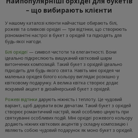
Найпопулярніші орхідеї для букетів
– що вибирають клієнти
У нашому каталозі клієнти найчастіше обирають білі,
рожеві та оливкові орхідеі — три відтінки, що створюють
різноманітні настрої в букет з орхідей та підходять для
будь-якої нагоди.
Білі орхідеї
— символ чистоти та елегантності. Вони
ідеально підкреслюють вишуканий квітковий шарм
витончених композицій. Такий букет з орхідей ідеально
підходить для будь-якого свята. Навіть міні орхідея чи
маленька орхідея білого кольору виглядає розкішно у
квітковому подарунку. А велика квітка створює додає
яскравий акцент в дизайнерський букет з орхідей.
Рожеві відтінки
дарують ніжність і теплоту. Це чудовий
варіант, щоб дарувати всім дівчатам. Такий букет з орхідей
створює романтичний настрій, який особливо цінують при
святкуванні особливих подій. Міні орхідеї рожевого кольору
додають ніжних квіткових акцентів у складну композицію і
являють собою чудовий подарунок як моно букет з орхідей.