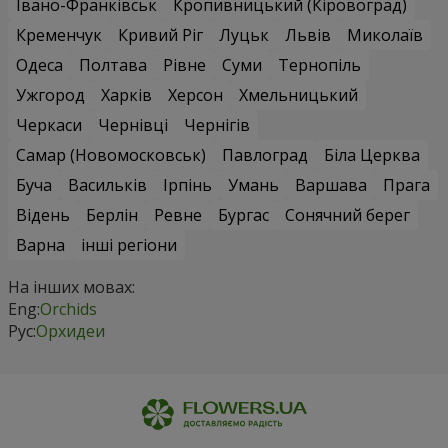
Івано-Франківськ
Кропивницький (Кіровоград)
Кременчук
Кривий Ріг
Луцьк
Львів
Миколаїв
Одеса
Полтава
Рівне
Суми
Тернопіль
Ужгород
Харків
Херсон
Хмельницький
Черкаси
Чернівці
Чернігів
Самар (Новомосковськ)
Павлоград
Біла Церква
Буча
Васильків
Ірпінь
Умань
Варшава
Прага
Відень
Берлін
Ревне
Бургас
Сонячний берег
Варна
інші регіони
На інших мовах:
Eng:
Orchids
Рус:
Орхидеи