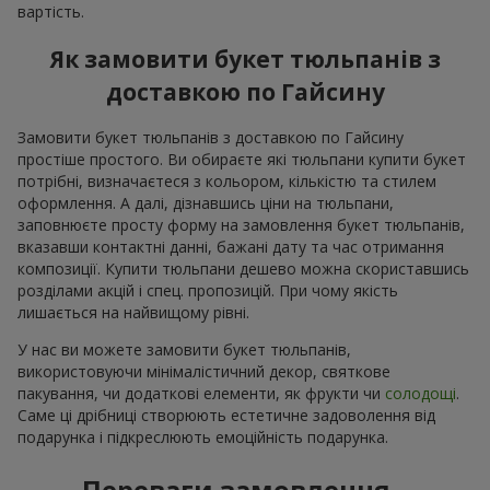
вартість.
Як замовити букет тюльпанів з
доставкою по Гайсину
Замовити букет тюльпанів з доставкою по Гайсину
простіше простого. Ви обираєте які тюльпани купити букет
потрібні, визначаєтеся з кольором, кількістю та стилем
оформлення. А далі, дізнавшись ціни на тюльпани,
заповнюєте просту форму на замовлення букет тюльпанів,
вказавши контактні данні, бажані дату та час отримання
композиції. Купити тюльпани дешево можна скориставшись
розділами акцій і спец. пропозицій. При чому якість
лишається на найвищому рівні.
У нас ви можете замовити букет тюльпанів,
використовуючи мінімалістичний декор, святкове
пакування, чи додаткові елементи, як фрукти чи
солодощі
.
Саме ці дрібниці створюють естетичне задоволення від
подарунка і підкреслюють емоційність подарунка.
Переваги замовлення