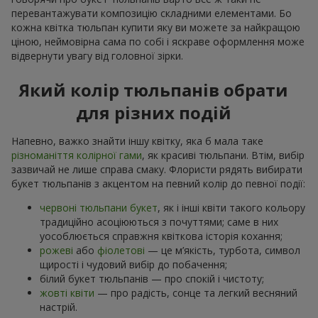
перевантажувати композицію складними елементами. Бо
кожна квітка тюльпан купити яку ви можете за найкращою
ціною, неймовірна сама по собі і яскраве оформлення може
відвернути увагу від головної зірки.
Який колір тюльпанів обрати
для різних подій
Напевно, важко знайти іншу квітку, яка б мала таке
різноманіття колірної гами
, як красиві тюльпани. Втім, вибір
зазвичай не лише справа смаку. Флористи рядять вибирати
букет тюльпанів з акцентом на певний колір до певної події:
червоні тюльпани букет
, як і інші квіти такого кольору
традиційно асоціюються з почуттями; саме в них
уособлюється справжня квіткова історія кохання;
рожеві
або
фіолетові
— це м’якість, турбота, символ
щирості і чудовий вибір до побачення;
білий букет тюльпанів — про спокій і чистоту;
жовті квіти
— про радість, сонце та легкий весняний
настрій.