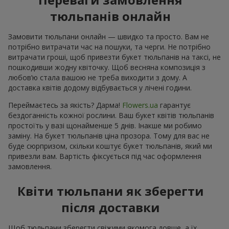
тюльпанів онлайн
Замовити тюльпани онлайн — швидко та просто. Вам не
потрібно витрачати час на пошуки, та черги. Не потрібно
витрачати гроші, щоб привезти букет тюльпанів на таксі, не
пошкодивши жодну квіточку. Щоб весняна композиція з
любов’ю стала вашою не треба виходити з дому. А
доставка квітів додому відбувається у лічені години.
Переймаєтесь за якість? Дарма!
Flowers.ua
гарантує
бездоганність кожної рослини. Ваш букет квітів тюльпанів
простоїть у вазі щонайменше 5 днів. Інакше ми робимо
заміну. На букет тюльпанів ціна прозора. Тому для вас не
буде сюрпризом, скільки коштує букет тюльпанів, який ми
привезли вам. Вартість фіксується під час оформлення
замовлення.
Квіти тюльпани як зберегти
після доставки
Щоб тюльпани зберегти свіжими якомога довше, а їх