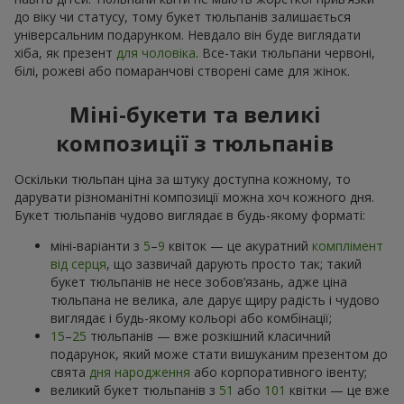
до віку чи статусу, тому букет тюльпанів залишається
універсальним подарунком. Невдало він буде виглядати
хіба, як презент
для чоловіка
. Все-таки тюльпани червоні,
білі, рожеві або помаранчові створені саме для жінок.
Міні-букети та великі
композиції з тюльпанів
Оскільки тюльпан ціна за штуку доступна кожному, то
дарувати різноманітні композиції можна хоч кожного дня.
Букет тюльпанів чудово виглядає в будь-якому форматі:
міні-варіанти з
5
–
9
квіток — це акуратний
комплімент
від серця
, що зазвичай дарують просто так; такий
букет тюльпанів не несе зобов’язань, адже ціна
тюльпана не велика, але дарує щиру радість і чудово
виглядає і будь-якому кольорі або комбінації;
15
–
25
тюльпанів — вже розкішний класичний
подарунок, який може стати вишуканим презентом до
свята
дня народження
або корпоративного івенту;
великий букет тюльпанів з
51
або
101
квітки — це вже