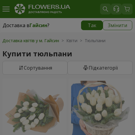
Доставка в
Гайсин
?
Так
Змінити
Доставка в
Гайсин
|
960 грн
Доставка квітів у м. Гайсин
> Квіти > Тюльпани
Купити тюльпани
Сортування
Підкатегорії