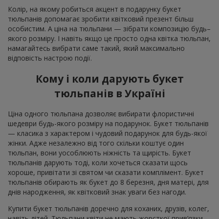
Колір, на якому робиться акцент в подарунку букет
тюльпанів допомагає зробити квітковий презент більш
особистим. А ціна на тюльпани — зібрати композицію будь–
якого розміру. І навіть якщо це просто одна квітка тюльпан,
намагайтесь вибрати саме такий, який максимально
відповість настрою події.
Кому і коли дарують букет
тюльпанів в Україні
Ціна одного тюльпана дозволяє вибирати флористичні
шедеври будь-якого розміру на подарунок. Букет тюльпанів
— класика з характером і чудовий подарунок для будь-якої
жінки. Адже незалежно від того скільки коштує один
тюльпан, вони уособлюють ніжність та щирість. Букет
тюльпанів дарують тоді, коли хочеться сказати щось
хороше, привітати зі святом чи сказати комплімент. Букет
тюльпанів обирають як букет до 8 березня, дня матері, для
днів народження, як квітковий знак уваги без нагоди.
Купити букет тюльпанів доречно для коханих, друзів, колег,
навіть дітей. Тюльпани квіти не мають жорсткої прив’язки