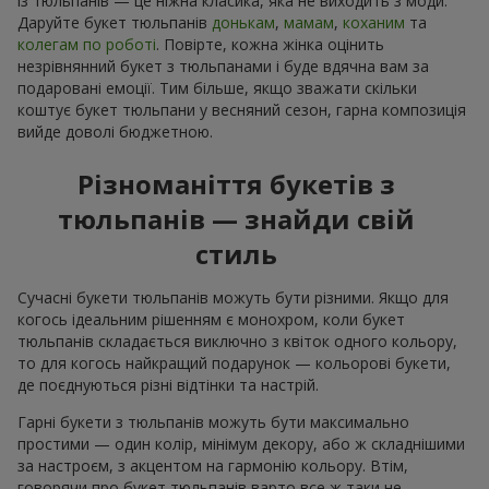
із тюльпанів — це ніжна класика, яка не виходить з моди.
Даруйте букет тюльпанів
донькам
,
мамам
,
коханим
та
колегам по роботі
. Повірте, кожна жінка оцінить
незрівнянний букет з тюльпанами і буде вдячна вам за
подаровані емоції. Тим більше, якщо зважати скільки
коштує букет тюльпани у весняний сезон, гарна композиція
вийде доволі бюджетною.
Різноманіття букетів з
тюльпанів — знайди свій
стиль
Сучасні букети тюльпанів можуть бути різними. Якщо для
когось ідеальним рішенням є монохром, коли букет
тюльпанів складається виключно з квіток одного кольору,
то для когось найкращий подарунок — кольорові букети,
де поєднуються різні відтінки та настрій.
Гарні букети з тюльпанів можуть бути максимально
простими — один колір, мінімум декору, або ж складнішими
за настроєм, з акцентом на гармонію кольору. Втім,
говорячи про букет тюльпанів варто все ж таки не