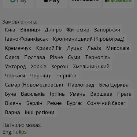
Замовлення в:
Київ
Вінниця
Дніпро
Житомир
Запоріжжя
Івано-Франківськ
Кропивницький (Кіровоград)
Кременчук
Кривий Ріг
Луцьк
Львів
Миколаїв
Одеса
Полтава
Рівне
Суми
Тернопіль
Ужгород
Харків
Херсон
Хмельницький
Черкаси
Чернівці
Чернігів
Самар (Новомосковськ)
Павлоград
Біла Церква
Буча
Васильків
Ірпінь
Умань
Варшава
Прага
Відень
Берлін
Ревне
Бургас
Сонячний берег
Варна
інші регіони
На інших мовах:
Eng:
Tulips