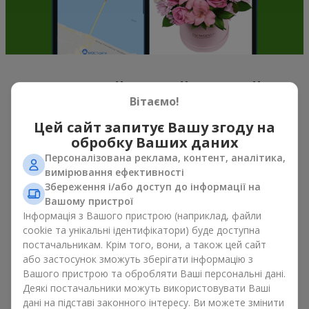
Весняний настрій у кожній
Вітаємо!
пелюстці
Цей сайт запитує Вашу згоду на
Якщо можна схарактеризувати весну назвою однієї квітки,
обробку Ваших даних
то це, беззаперечно
букет тюльпанів
. Букет тюльпанів —
Персоналізована реклама, контент, аналітика,
саме ті квіти, з яких починається весняний настрій. Ніжні та
вимірювання ефективності
тендітні, вони, не перевантажують простір, та можуть бути
Збереження і/або доступ до інформації на
подаровані, як до свята, так і просто на знак уваги. А якщо
Вашому пристрої
порахувати скільки коштують тюльпани, то можна сказати,
Інформація з Вашого пристрою (наприклад, файли
що їх можна дарувати весною хоч кожного дня. Навіть
cookie та унікальні ідентифікатори) буде доступна
тюльпан
у руках вже створює відчуття тепла, а букет
постачальникам. Крім того, вони, а також цей сайт
тюльпанів легко перетворюється на теплі емоції в упаковці.
або застосунок зможуть зберігати інформацію з
Саме тому весняні квіти тюльпани так часто обирають для
Вашого пристрою та обробляти Ваші персональні дані.
перших побачень, сімейних свят, знаків уваги без приводу.
Деякі постачальники можуть використовувати Ваші
Букет тюльпанів — весняна романтика, що асоціюється з
дані на підставі законного інтересу. Ви можете змінити