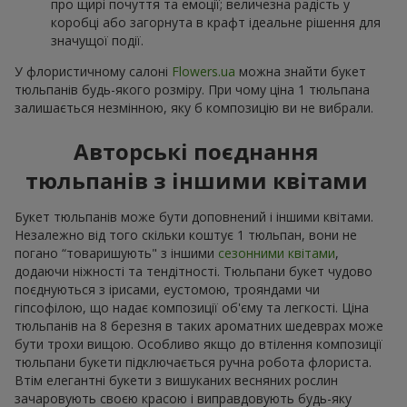
про щирі почуття та емоції; величезна радість у
коробці або загорнута в крафт ідеальне рішення для
значущої події.
У флористичному салоні
Flowers.ua
можна знайти букет
тюльпанів будь-якого розміру. При чому ціна 1 тюльпана
залишається незмінною, яку б композицію ви не вибрали.
Авторські поєднання
тюльпанів з іншими квітами
Букет тюльпанів може бути доповнений і іншими квітами.
Незалежно від того скільки коштує 1 тюльпан, вони не
погано “товаришують" з іншими
сезонними квітами
,
додаючи ніжності та тендітності. Тюльпани букет чудово
поєднуються з ірисами, еустомою, трояндами чи
гіпсофілою, що надає композиції об'єму та легкості. Ціна
тюльпанів на 8 березня в таких ароматних шедеврах може
бути трохи вищою. Особливо якщо до втілення композиції
тюльпани букети підключається ручна робота флориста.
Втім елегантні букети з вишуканих весняних рослин
зачаровують своєю красою і виправдовують будь-яку