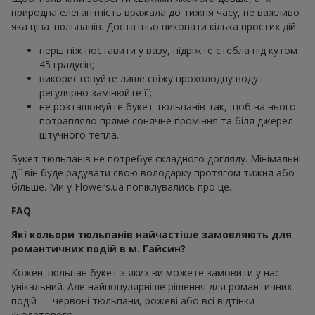
природна елегантність вражала до тижня часу, не важливо
яка ціна тюльпанів. Достатньо виконати кілька простих дій:
перш ніж поставити у вазу, підріжте стебла під кутом
45 градусів;
використовуйте лише свіжу прохолодну воду і
регулярно замінюйте її;
не розташовуйте букет тюльпанів так, щоб на нього
потрапляло пряме сонячне проміння та біля джерел
штучного тепла.
Букет тюльпанів не потребує складного догляду. Мінімальні
дії він буде радувати свою володарку протягом тижня або
більше. Ми у Flowers.ua попіклувались про це.
FAQ
Які кольори тюльпанів найчастіше замовляють для
романтичних подій в м. Гайсин?
Кожен тюльпан букет з яких ви можете замовити у нас —
унікальний. Але найпопулярніше рішення для романтичних
подій — червоні тюльпани, рожеві або всі відтінки
фіолетового.