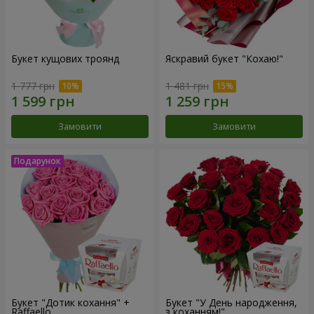
Букет кущових троянд
Яскравий букет "Кохаю!"
1 777 грн
1 481 грн
Замовити
Замовити
Букет "Дотик кохання" +
Букет "У День народження,
Raffaello
з коханням!"