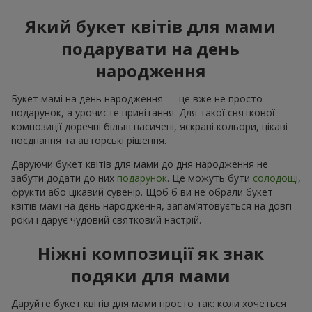
Який букет квітів для мами
подарувати на день
народження
Букет мамі на день народження — це вже не просто
подарунок, а урочисте привітання. Для такої святкової
композиції доречні більш насичені, яскраві кольори, цікаві
поєднання та авторські рішення.
Даруючи букет квітів для мами до дня народження не
забути додати до них
подарунок
. Це можуть бути
солодощі
,
фрукти або цікавий сувенір. Щоб б ви не обрали букет
квітів мамі на день народження, запам’ятовується на довгі
роки і дарує чудовий святковий настрій.
Ніжні композиції як знак
подяки для мами
Даруйте букет квітів для мами просто так: коли хочеться