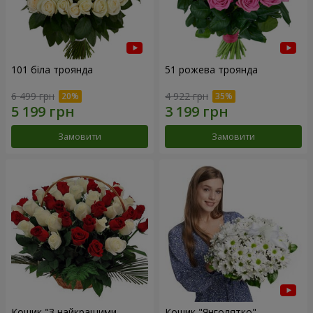
101 біла троянда
51 рожева троянда
6 499 грн
4 922 грн
Замовити
Замовити
Кошик "З найкращими
Кошик "Янголятко"