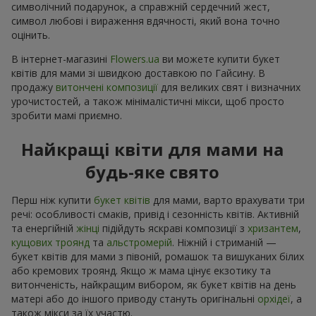
символічний подарунок, а справжній сердечний жест,
символ любові і вираження вдячності, який вона точно
оцінить.
В інтернет-магазині
Flowers.ua
ви можете купити букет
квітів для мами зі швидкою доставкою по Гайсину. В
продажу
витончені композиції
для великих свят і визначних
урочистостей, а також мінімалістичні мікси, щоб просто
зробити мамі приємно.
Найкращі квіти для мами на
будь-яке свято
Перш ніж купити
букет квітів
для мами, варто врахувати три
речі: особливості смаків, привід і сезонність квітів. Активній
та енергійній
жінці
підійдуть яскраві композиції з
хризантем
,
кущових троянд
та
альстромерій
. Ніжній і стриманій —
букет квітів для мами з півоній, ромашок та вишуканих білих
або кремових троянд. Якщо ж мама цінує екзотику та
витонченість, найкращим вибором, як букет квітів на день
матері або до іншого приводу стануть оригінальні
орхідеї
, а
також мікси за їх участю.