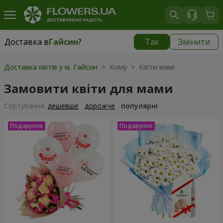
Доставка в
Гайсин
?
Так
Змінити
Доставка в
Гайсин
|
960 грн
Доставка квітів у м. Гайсин
> Кому > Квіти мамі
Замовити квіти для мами
Сортування:
дешевше
дорожче
популярні