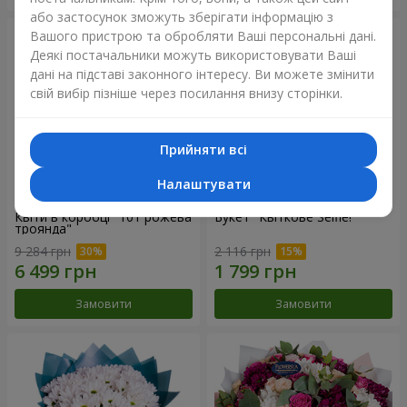
або застосунок зможуть зберігати інформацію з
Вашого пристрою та обробляти Ваші персональні дані.
Деякі постачальники можуть використовувати Ваші
дані на підставі законного інтересу. Ви можете змінити
свій вибір пізніше через посилання внизу сторінки.
Прийняти всі
Налаштувати
Квіти в коробці "101 рожева
Букет "Квіткове Selfie!"
троянда"
9 284 грн
2 116 грн
Замовити
Замовити