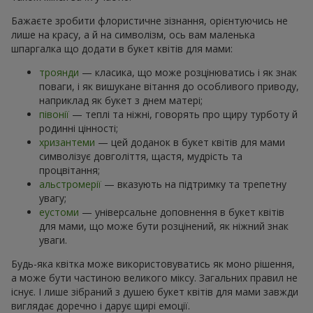
Бажаєте зробити флористичне зізнання, орієнтуючись не
лише на красу, а й на символізм, ось вам маленька
шпаргалка що додати в букет квітів для мами:
троянди
— класика, що може розцінюватись і як знак
поваги, і як вишукане вітання до особливого приводу,
наприклад як букет з днем матері;
півонії
— теплі та ніжні, говорять про щиру турботу й
родинні цінності;
хризантеми
— цей доданок в букет квітів для мами
символізує довголіття, щастя, мудрість та
процвітання;
альстромерії
— вказують на підтримку та трепетну
увагу;
еустоми
— універсальне доповнення в букет квітів
для мами, що може бути розцінений, як ніжний знак
уваги.
Будь-яка квітка може використовуватись як моно рішення,
а може бути частиною великого міксу. Загальних правил не
існує. І лише зібраний з душею букет квітів для мами завжди
виглядає доречно і дарує щирі емоції.