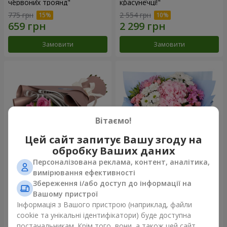
червоних троянд"
красунечці!"
775 грн
2 554 грн
Замовити
Замовити
Вітаємо!
Цей сайт запитує Вашу згоду на
обробку Ваших даних
Персоналізована реклама, контент, аналітика,
Букет "7 рожевих троянд!"
Романтичний букет
вимірювання ефективності
"Небеса"
Збереження і/або доступ до інформації на
999 грн
2 124 грн
Вашому пристрої
Інформація з Вашого пристрою (наприклад, файли
cookie та унікальні ідентифікатори) буде доступна
Замовити
Замовити
постачальникам. Крім того, вони, а також цей сайт