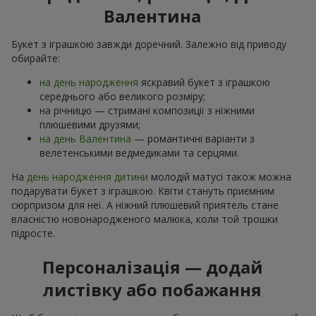
Валентина
Букет з іграшкою завжди доречний. Залежно від приводу
обирайте:
на день народження
яскравий букет з іграшкою
середнього або великого розміру;
на річницю — стримані композиції з ніжними
плюшевими друзями;
на день Валентина
— романтичні варіанти з
велетенськими ведмедиками та серцями.
На
день народження дитини
молодій матусі також можна
подарувати букет з іграшкою. Квіти стануть приємним
сюрпризом для неї. А ніжний плюшевий приятель стане
власністю новонародженого малюка, коли той трошки
підросте.
Персоналізація — додай
листівку або побажання