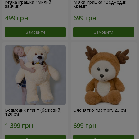
М'яка іграшка "Милий
М'яка іграшка "Ведмедик
зайчик"
Кремі"
Замовити
Замовити
Ведмедик гігант (бежевий)
Оленятко "Bambi", 23 см
120 см