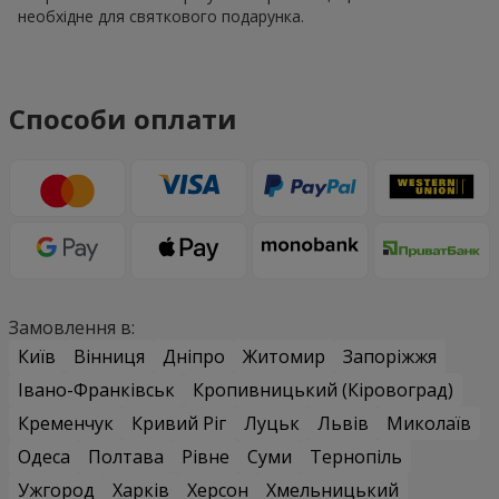
необхідне для святкового подарунка.
Способи оплати
Замовлення в:
Київ
Вінниця
Дніпро
Житомир
Запоріжжя
Івано-Франківськ
Кропивницький (Кіровоград)
Кременчук
Кривий Ріг
Луцьк
Львів
Миколаїв
Одеса
Полтава
Рівне
Суми
Тернопіль
Ужгород
Харків
Херсон
Хмельницький