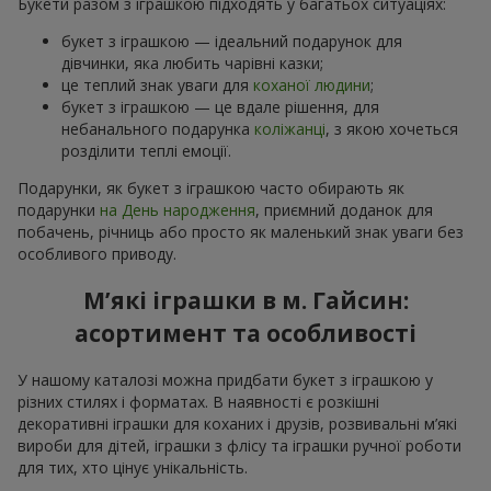
Букети разом з іграшкою підходять у багатьох ситуаціях:
букет з іграшкою — ідеальний подарунок для
дівчинки, яка любить чарівні казки;
це теплий знак уваги для
коханої людини
;
букет з іграшкою — це вдале рішення, для
небанального подарунка
коліжанці
, з якою хочеться
розділити теплі емоції.
Подарунки, як букет з іграшкою часто обирають як
подарунки
на День народження
, приємний доданок для
побачень, річниць або просто як маленький знак уваги без
особливого приводу.
М’які іграшки в м. Гайсин:
асортимент та особливості
У нашому каталозі можна придбати букет з іграшкою у
різних стилях і форматах. В наявності є розкішні
декоративні іграшки для коханих і друзів, розвивальні м’які
вироби для дітей, іграшки з флісу та іграшки ручної роботи
для тих, хто цінує унікальність.