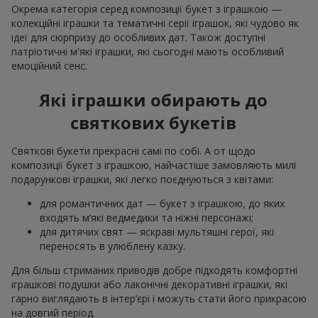
Окрема категорія серед композиції букет з іграшкою —
колекційні іграшки та тематичні серії іграшок, які чудово як
ідеї для сюрпризу до особливих дат. Також доступні
патріотичні м'які іграшки, які сьогодні мають особливий
емоційний сенс.
Які іграшки обирають до
святкових букетів
Святкові букети прекрасні самі по собі. А от щодо
композиції букет з іграшкою, найчастіше замовляють милі
подарункові іграшки, які легко поєднуються з квітами:
для романтичних дат — букет з іграшкою, до яких
входять м’які ведмедики та ніжні персонажі;
для дитячих свят — яскраві мультяшні герої, які
переносять в улюблену казку.
Для більш стриманих приводів добре підходять комфортні
іграшкові подушки або лаконічні декоративні іграшки, які
гарно виглядають в інтер’єрі і можуть стати його прикрасою
на довгий період.