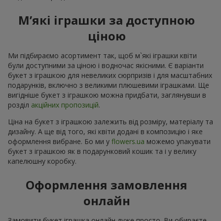
М’які іграшки за доступною
ціною
Ми підбираємо асортимент так, щоб м`які іграшки квіти
були доступними за ціною і водночас якісними. Є варіанти
букет з іграшкою для невеликих сюрпризів і для масштабних
подарунків, включно з великими плюшевими іграшками. Ще
вигідніше букет з іграшкою можна придбати, заглянувши в
розділ
акційних пропозицій
.
Ціна на букет з іграшкою залежить від розміру, матеріалу та
дизайну. А ще від того, які квіти додані в композицію і яке
оформлення вибране. Бо ми у
flowers.ua
можемо упакувати
букет з іграшкою як в подарунковий кошик та і у велику
капелюшну коробку.
Оформлення замовлення
онлайн
Замовити букет іграшка онлайн дуже просто. Ви обираєте