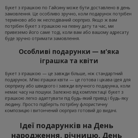
Букет з іграшкою по Гайсину може бути доставлено в день
замовлення. Це особливо зручно, коли подарунок потрібен
терміново або як несподіваний сюрприз. Якщо ж вам
потрібен букет з іграшкою на певну дату та час, ми
привеземо його саме тоді, коли вам або вашому адресату
буде зручно отримати замовлення.
Особливі подарунки — м’яка
іграшка та квіти
Букет з іграшкою — це завжди більше, ніж стандартний
подарунок. М’які іграшки квіти — це готова і цікава ідея для
сюрпризу або швидкого і завжди влучного подарунка, коли
немає часу на пошуки. Залежно від комплектації букет з
іграшкою легко адаптувати під будь-який привід і будь-яку
людину. Просто підберіть потрібну флористичну
композицію і витончений сюрприз готовий до видачі.
Ідеї подарунків на День
народження, річницю, День