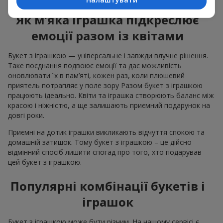
Як м’яка іграшка підкреслює
емоції разом із квітами
Букет з іграшкою — універсальне і завжди влучне рішення.
Таке поєднання подвоює емоції та дає можливість
оновлювати їх в пам’яті, кожен раз, коли плюшевий
приятель потрапляє у поле зору Разом букет з іграшкою
працюють ідеально. Квіти та іграшка створюють баланс між
красою і ніжністю, а ще залишають приємний подарунок на
довгі роки.
Приємні на дотик іграшки викликають відчуття спокою та
домашній затишок. Тому букет з іграшкою – це дійсно
відмінний спосіб лишити спогад про того, хто подарував
цей букет з іграшкою.
Популярні комбінації букетів і
іграшок
Букет з іграшкою може бути різним. На нашому сервісі є