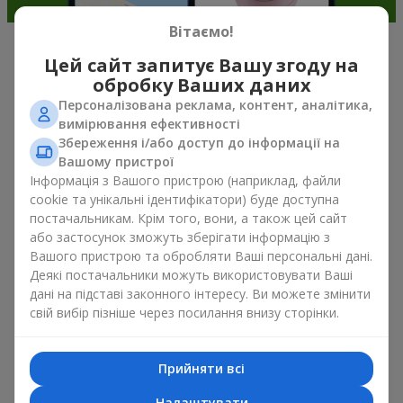
Вітаємо!
Цей сайт запитує Вашу згоду на
М’які іграшки в м. Гайсин —
обробку Ваших даних
найкраще доповнення до букетів
Персоналізована реклама, контент, аналітика,
вимірювання ефективності
Букет квітів у подарунок — це не про матеріальні цінності, а
Збереження і/або доступ до інформації на
про щирі емоції й приємні спогади. А що, як не м’яка іграшка
Вашому пристрої
підкріплює їх і залишає в пам’яті надовго. Саме тому букет з
Інформація з Вашого пристрою (наприклад, файли
іграшкою став одним із найпопулярніших варіантів
cookie та унікальні ідентифікатори) буде доступна
подарунка — простого, щирого і дуже теплого. Коли до
постачальникам. Крім того, вони, а також цей сайт
квітів додається плюшевий ведмедик, зайчик чи інший
або застосунок зможуть зберігати інформацію з
персонаж, подарунок букет з іграшкою залишає більше
Вашого пристрою та обробляти Ваші персональні дані.
спогадів.
Деякі постачальники можуть використовувати Ваші
Букет з іграшкою пасує і як для
дівчаток молодшого віку
,
дані на підставі законного інтересу. Ви можете змінити
так і
для коханих жінок
, і навіть
для колег по роботі
в
свій вибір пізніше через посилання внизу сторінки.
певних випадках. Такий подарунок букет з іграшкою
підкреслює щиру турботу, затишок та бажання зробити
людині приємно. На
flowers.ua
можна знайти різноманітні
Прийняти всі
пропозиції на будь-який смак та бюджет, щоб зробити
подарунок в м. Гайсин незабутнім.
Налаштувати