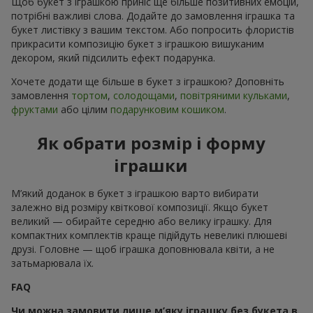
Щоб букет з іграшкою приніс ще більше позитивних емоцій,
потрібні важливі слова. Додайте до замовлення іграшка та
букет листівку з вашим текстом. Або попросить флористів
прикрасити композицію букет з іграшкою вишуканим
декором, який підсилить ефект подарунка.
Хочете додати ще більше в букет з іграшкою? Доповніть
замовлення
тортом
,
солодощами
,
повітряними кульками
,
фруктами
або цілим
подарунковим кошиком
.
Як обрати розмір і форму
іграшки
М’який доданок в букет з іграшкою варто вибирати
залежно від розміру квіткової композиції. Якщо букет
великий — обирайте середню або велику іграшку. Для
компактних комплектів краще підійдуть невеликі плюшеві
друзі. Головне — щоб іграшка доповнювала квіти, а не
затьмарювала їх.
FAQ
Чи можна замовити лише м’яку іграшку без букета в