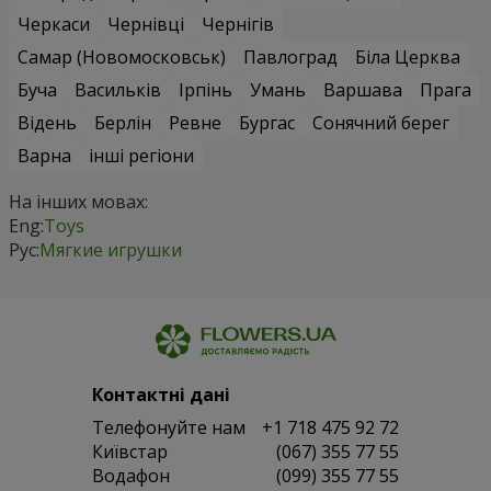
Черкаси
Чернівці
Чернігів
Самар (Новомосковськ)
Павлоград
Біла Церква
Буча
Васильків
Ірпінь
Умань
Варшава
Прага
Відень
Берлін
Ревне
Бургас
Сонячний берег
Варна
інші регіони
На інших мовах:
Eng:
Toys
Рус:
Мягкие игрушки
Контактні дані
Телефонуйте нам
+1 718 475 92 72
Київстар
(067) 355 77 55
Водафон
(099) 355 77 55