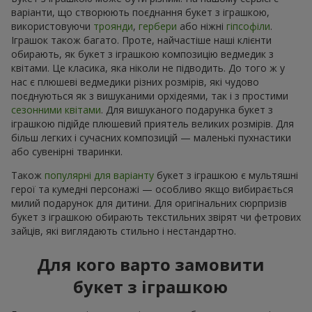
варіанти, що створюють поєднання букет з іграшкою,
використовуючи
троянди
,
гербери
або ніжні
гіпсофіли
.
Іграшок також багато. Проте, найчастіше наші клієнти
обирають, як букет з іграшкою композицію ведмедик з
квітами. Це класика, яка ніколи не підводить. До того ж у
нас є плюшеві ведмедики різних розмірів, які чудово
поєднуються як з вишуканими орхідеями, так і з простими
сезонними квітами
. Для вишуканого подарунка букет з
іграшкою підійде плюшевий приятель великих розмірів. Для
більш легких і сучасних композицій — маленькі пухнастики
або сувенірні тваринки.
Також
популярні для варіанту
букет з іграшкою є мультяшні
герої та кумедні персонажі — особливо якщо вибирається
милий подарунок для дитини. Для оригінальних сюрпризів
букет з іграшкою обирають текстильних звірят чи фетрових
зайців, які виглядають стильно і нестандартно.
Для кого варто замовити
букет з іграшкою