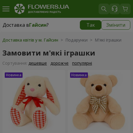
Доставка в
Гайсин
?
Так
Змінити
Доставка в
Гайсин
|
960 грн
Доставка квітів у м. Гайсин
> Подарунки > М'які іграшки
Замовити м'які іграшки
Сортування:
дешевше
дорожче
популярні