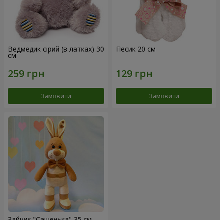
Ведмедик сірий (в латках) 30
Песик 20 см
см
Замовити
Замовити
Зайчик "Сашенька" 35 см